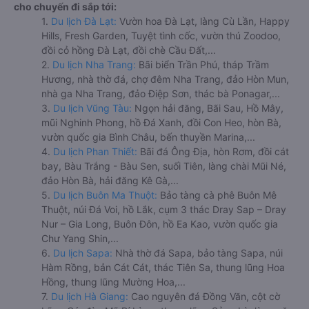
cho chuyến đi sắp tới:
1.
Du lịch Đà Lạt:
Vườn hoa Đà Lạt, làng Cù Lần, Happy
Hills, Fresh Garden, Tuyệt tình cốc, vườn thú Zoodoo,
đồi cỏ hồng Đà Lạt, đồi chè Cầu Đất,...
2.
Du lịch Nha Trang:
Bãi biển Trần Phú, tháp Trầm
Hương, nhà thờ đá, chợ đêm Nha Trang, đảo Hòn Mun,
nhà ga Nha Trang, đảo Điệp Sơn, thác bà Ponagar,...
3.
Du lịch Vũng Tàu:
Ngọn hải đăng, Bãi Sau, Hồ Mây,
mũi Nghinh Phong, hồ Đá Xanh, đồi Con Heo, hòn Bà,
vườn quốc gia Bình Châu, bến thuyền Marina,...
4.
Du lịch Phan Thiết:
Bãi đá Ông Địa, hòn Rơm, đồi cát
bay, Bàu Trắng - Bàu Sen, suối Tiên, làng chài Mũi Né,
đảo Hòn Bà, hải đăng Kê Gà,...
5.
Du lịch Buôn Ma Thuột:
Bảo tàng cà phê Buôn Mê
Thuột, núi Đá Voi, hồ Lắk, cụm 3 thác Dray Sap – Dray
Nur – Gia Long, Buôn Đôn, hồ Ea Kao, vườn quốc gia
Chư Yang Shin,...
6.
Du lịch Sapa:
Nhà thờ đá Sapa, bảo tàng Sapa, núi
Hàm Rồng, bản Cát Cát, thác Tiên Sa, thung lũng Hoa
Hồng, thung lũng Mường Hoa,...
7.
Du lịch Hà Giang:
Cao nguyên đá Đồng Văn, cột cờ