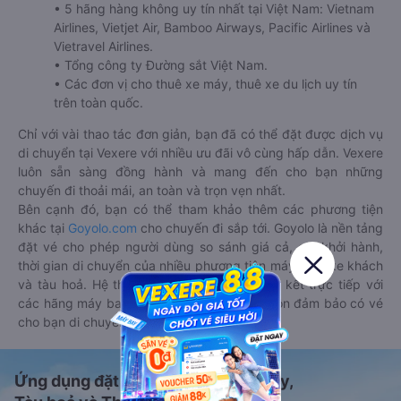
• 5 hãng hàng không uy tín nhất tại Việt Nam: Vietnam
Airlines, Vietjet Air, Bamboo Airways, Pacific Airlines và
Vietravel Airlines.
• Tổng công ty Đường sắt Việt Nam.
• Các đơn vị cho thuê xe máy, thuê xe du lịch uy tín
trên toàn quốc.
Chỉ với vài thao tác đơn giản, bạn đã có thể đặt được dịch vụ
di chuyển tại Vexere với nhiều ưu đãi vô cùng hấp dẫn. Vexere
luôn sẵn sàng đồng hành và mang đến cho bạn những
chuyến đi thoải mái, an toàn và trọn vẹn nhất.
Bên cạnh đó, bạn có thể tham khảo thêm các phương tiện
khác tại
Goyolo.com
cho chuyến đi sắp tới. Goyolo là nền tảng
đặt vé cho phép người dùng so sánh giá cả, giờ khởi hành,
thời gian di chuyển của nhiều phương tiện máy bay, xe khách
và tàu hoả. Hệ thống của Goyolo được liên kết trực tiếp với
các hãng máy bay, xe khách và tàu hoả, luôn đảm bảo có vé
cho bạn di chuyển.
Ứng dụng đặt vé Xe khách, Máy bay,