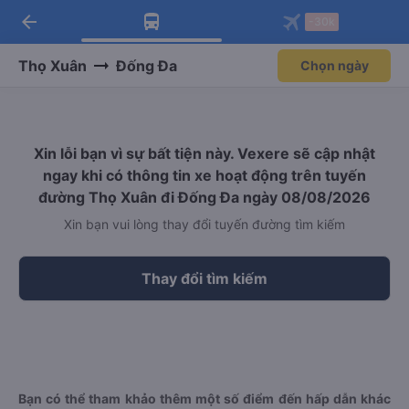
arrow_back
Tải app Vexere ngay!
Tải app Vexere
-30k
Mở app
Mở app
Nhận ưu đãi thành viên độc
-30k/ghế khi đặt vé máy bay qua
quyền
app
Thọ Xuân
Đống Đa
Chọn ngày
Xin lỗi bạn vì sự bất tiện này. Vexere sẽ cập nhật
ngay khi có thông tin xe hoạt động trên tuyến
đường Thọ Xuân đi Đống Đa ngày 08/08/2026
Xin bạn vui lòng thay đổi tuyến đường tìm kiếm
Thay đổi tìm kiếm
Bạn có thể tham khảo thêm một số điểm đến hấp dẫn khác