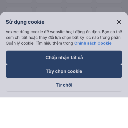
close
Sử dụng cookie
Vexere dùng cookie để website hoạt động ổn định. Bạn có thể
xem chi tiết hoặc thay đổi lựa chọn bất kỳ lúc nào trong phần
Quản lý cookie. Tìm hiểu thêm trong
Chính sách Cookie
.
Chấp nhận tất cả
Tùy chọn cookie
Từ chối
Theo dõi chúng tôi trên
Facebook
Tiktok
Youtube
Công ty TNHH Thương Mại Dịch Vụ Vexere