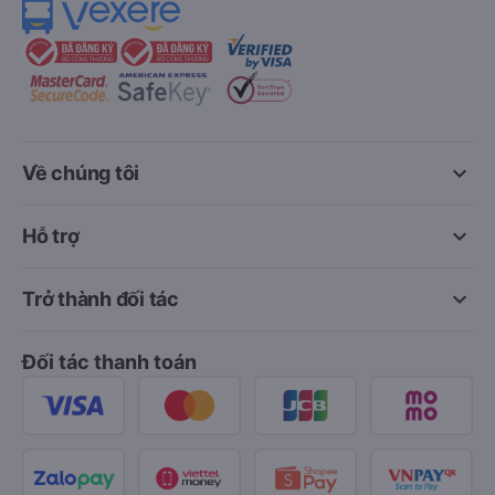
keyboard_arrow_down
Về chúng tôi
keyboard_arrow_down
Hỗ trợ
keyboard_arrow_down
Trở thành đối tác
Đối tác thanh toán