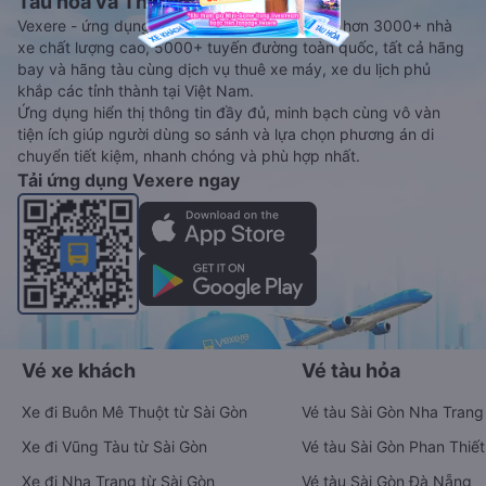
Tàu hoả và Thuê xe
Vexere - ứng dụng đặt vé đa phương tiện với hơn 3000+ nhà
xe chất lượng cao, 5000+ tuyến đường toàn quốc, tất cả hãng
bay và hãng tàu cùng dịch vụ thuê xe máy, xe du lịch phủ
khắp các tỉnh thành tại Việt Nam.
Ứng dụng hiển thị thông tin đầy đủ, minh bạch cùng vô vàn
tiện ích giúp người dùng so sánh và lựa chọn phương án di
chuyển tiết kiệm, nhanh chóng và phù hợp nhất.
Tải ứng dụng Vexere ngay
Vé xe khách
Vé tàu hỏa
Xe đi Buôn Mê Thuột từ Sài Gòn
Vé tàu Sài Gòn Nha Trang
Xe đi Vũng Tàu từ Sài Gòn
Vé tàu Sài Gòn Phan Thiết
Xe đi Nha Trang từ Sài Gòn
Vé tàu Sài Gòn Đà Nẵng