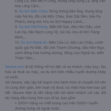
Lũng Cú, đèo Mã Pí Lèng, thung lũng Sủng Là, làng văn
hóa Lũng Cẩm,...
8.
Du lịch Mộc Châu:
Rừng thông Bản Áng, thung lũng
mận Nà Ka, đồi chè Mộc Châu, thác Dải Yếm, bản Pa
Phách, hang dơi, khu du lịch Happy Land,...
9.
Du lịch Hải Phòng:
Biển Đồ Sơn, đảo Hòn Dấu, vịnh
Lan Hạ, đảo Bạch Long Vỹ, núi Voi, khu di tích Tràng
Kênh,...
10.
Du lịch Nghệ An:
Biển Cửa Lò, đảo Lan Châu, vườn
quốc gia Pù Mát, đồi chè Thanh Chương, đảo Hòn Ngư,
cánh đồng hoa hướng dương, đồng cừu Nghệ An, biển
Thiên Cầm,...
Vexere.com
là hệ thống hỗ trợ đặt vé xe khách, máy bay, tàu
hoả và thuê xe máy, xe du lịch trên nhiều tuyến đường khắp
cả nước.
Với Vexere, việc lập kế hoạch cho hành trình di chuyển trở nên
vô cùng đơn giản, linh hoạt và được cá nhân hóa hơn bao giờ
hết. Vexere hiện là nền tảng kết nối hành khách với các đối
tác hàng đầu trong lĩnh vực đi lại, bao gồm:
• 2000+ hãng xe chất lượng cao trên 5000+ tuyến
đường trong và ngoài nước.