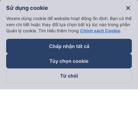
close
Sử dụng cookie
Vexere dùng cookie để website hoạt động ổn định. Bạn có thể
xem chi tiết hoặc thay đổi lựa chọn bất kỳ lúc nào trong phần
Quản lý cookie. Tìm hiểu thêm trong
Chính sách Cookie
.
Chấp nhận tất cả
Tùy chọn cookie
Từ chối
Theo dõi chúng tôi trên
Facebook
Tiktok
Youtube
Công ty TNHH Thương Mại Dịch Vụ Vexere