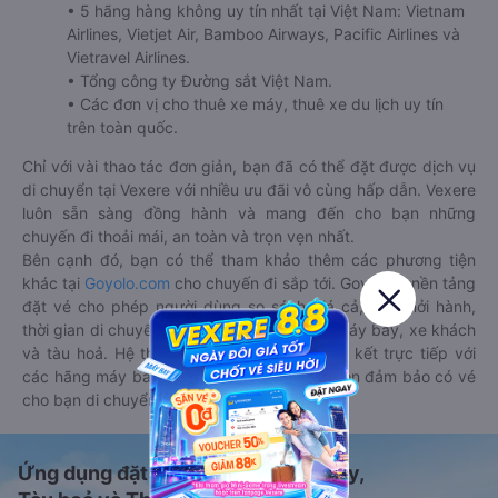
• 5 hãng hàng không uy tín nhất tại Việt Nam: Vietnam
Airlines, Vietjet Air, Bamboo Airways, Pacific Airlines và
Vietravel Airlines.
• Tổng công ty Đường sắt Việt Nam.
• Các đơn vị cho thuê xe máy, thuê xe du lịch uy tín
trên toàn quốc.
Chỉ với vài thao tác đơn giản, bạn đã có thể đặt được dịch vụ
di chuyển tại Vexere với nhiều ưu đãi vô cùng hấp dẫn. Vexere
luôn sẵn sàng đồng hành và mang đến cho bạn những
chuyến đi thoải mái, an toàn và trọn vẹn nhất.
Bên cạnh đó, bạn có thể tham khảo thêm các phương tiện
khác tại
Goyolo.com
cho chuyến đi sắp tới. Goyolo là nền tảng
đặt vé cho phép người dùng so sánh giá cả, giờ khởi hành,
thời gian di chuyển của nhiều phương tiện máy bay, xe khách
và tàu hoả. Hệ thống của Goyolo được liên kết trực tiếp với
các hãng máy bay, xe khách và tàu hoả, luôn đảm bảo có vé
cho bạn di chuyển.
Ứng dụng đặt vé Xe khách, Máy bay,