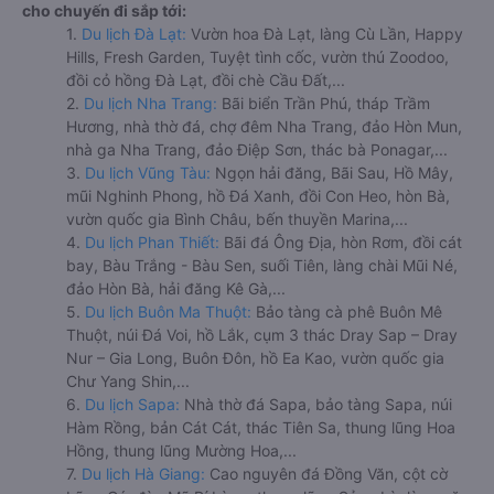
cho chuyến đi sắp tới:
1.
Du lịch Đà Lạt:
Vườn hoa Đà Lạt, làng Cù Lần, Happy
Hills, Fresh Garden, Tuyệt tình cốc, vườn thú Zoodoo,
đồi cỏ hồng Đà Lạt, đồi chè Cầu Đất,...
2.
Du lịch Nha Trang:
Bãi biển Trần Phú, tháp Trầm
Hương, nhà thờ đá, chợ đêm Nha Trang, đảo Hòn Mun,
nhà ga Nha Trang, đảo Điệp Sơn, thác bà Ponagar,...
3.
Du lịch Vũng Tàu:
Ngọn hải đăng, Bãi Sau, Hồ Mây,
mũi Nghinh Phong, hồ Đá Xanh, đồi Con Heo, hòn Bà,
vườn quốc gia Bình Châu, bến thuyền Marina,...
4.
Du lịch Phan Thiết:
Bãi đá Ông Địa, hòn Rơm, đồi cát
bay, Bàu Trắng - Bàu Sen, suối Tiên, làng chài Mũi Né,
đảo Hòn Bà, hải đăng Kê Gà,...
5.
Du lịch Buôn Ma Thuột:
Bảo tàng cà phê Buôn Mê
Thuột, núi Đá Voi, hồ Lắk, cụm 3 thác Dray Sap – Dray
Nur – Gia Long, Buôn Đôn, hồ Ea Kao, vườn quốc gia
Chư Yang Shin,...
6.
Du lịch Sapa:
Nhà thờ đá Sapa, bảo tàng Sapa, núi
Hàm Rồng, bản Cát Cát, thác Tiên Sa, thung lũng Hoa
Hồng, thung lũng Mường Hoa,...
7.
Du lịch Hà Giang:
Cao nguyên đá Đồng Văn, cột cờ