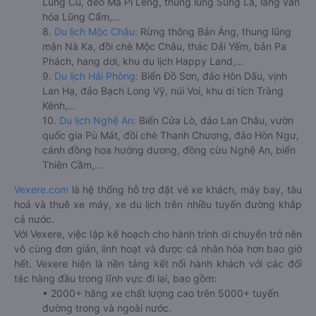
Lũng Cú, đèo Mã Pí Lèng, thung lũng Sủng Là, làng văn
hóa Lũng Cẩm,...
8.
Du lịch Mộc Châu:
Rừng thông Bản Áng, thung lũng
mận Nà Ka, đồi chè Mộc Châu, thác Dải Yếm, bản Pa
Phách, hang dơi, khu du lịch Happy Land,...
9.
Du lịch Hải Phòng:
Biển Đồ Sơn, đảo Hòn Dấu, vịnh
Lan Hạ, đảo Bạch Long Vỹ, núi Voi, khu di tích Tràng
Kênh,...
10.
Du lịch Nghệ An:
Biển Cửa Lò, đảo Lan Châu, vườn
quốc gia Pù Mát, đồi chè Thanh Chương, đảo Hòn Ngư,
cánh đồng hoa hướng dương, đồng cừu Nghệ An, biển
Thiên Cầm,...
Vexere.com
là hệ thống hỗ trợ đặt vé xe khách, máy bay, tàu
hoả và thuê xe máy, xe du lịch trên nhiều tuyến đường khắp
cả nước.
Với Vexere, việc lập kế hoạch cho hành trình di chuyển trở nên
vô cùng đơn giản, linh hoạt và được cá nhân hóa hơn bao giờ
hết. Vexere hiện là nền tảng kết nối hành khách với các đối
tác hàng đầu trong lĩnh vực đi lại, bao gồm:
• 2000+ hãng xe chất lượng cao trên 5000+ tuyến
đường trong và ngoài nước.