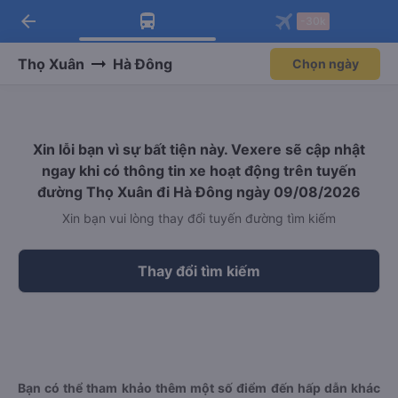
arrow_back
Tải app Vexere ngay!
Tải app Vexere
-30k
Mở app
Mở app
Nhận ưu đãi thành viên độc
-30k/ghế khi đặt vé máy bay qua
quyền
app
Thọ Xuân
Hà Đông
Chọn ngày
Xin lỗi bạn vì sự bất tiện này. Vexere sẽ cập nhật
ngay khi có thông tin xe hoạt động trên tuyến
đường Thọ Xuân đi Hà Đông ngày 09/08/2026
Xin bạn vui lòng thay đổi tuyến đường tìm kiếm
Thay đổi tìm kiếm
Bạn có thể tham khảo thêm một số điểm đến hấp dẫn khác