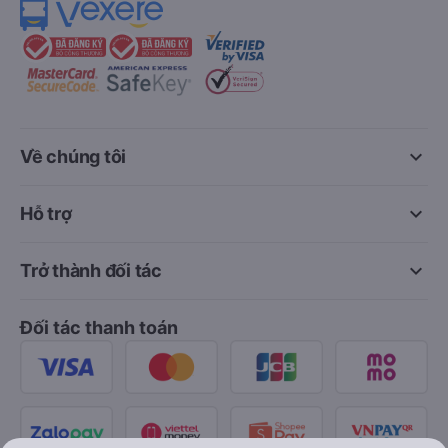
keyboard_arrow_down
Về chúng tôi
keyboard_arrow_down
Hỗ trợ
keyboard_arrow_down
Trở thành đối tác
Đối tác thanh toán