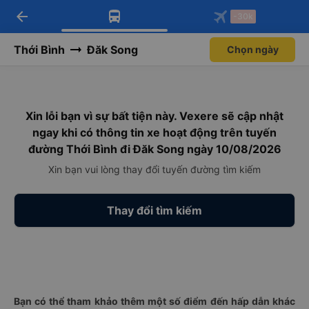
arrow_back
Tải app Vexere ngay!
Tải app Vexere
-30k
Mở app
Mở app
Nhận ưu đãi thành viên độc
-30k/ghế khi đặt vé máy bay qua
quyền
app
Thới Bình
Đăk Song
Chọn ngày
Xin lỗi bạn vì sự bất tiện này. Vexere sẽ cập nhật
ngay khi có thông tin xe hoạt động trên tuyến
đường Thới Bình đi Đăk Song ngày 10/08/2026
Xin bạn vui lòng thay đổi tuyến đường tìm kiếm
Thay đổi tìm kiếm
Bạn có thể tham khảo thêm một số điểm đến hấp dẫn khác