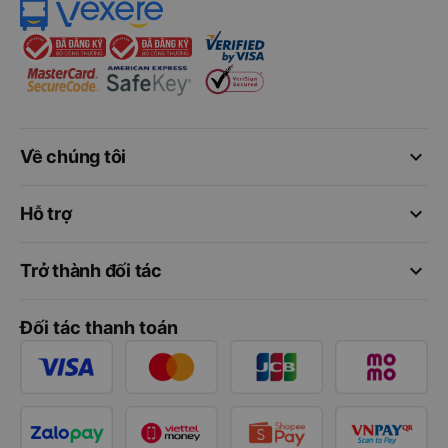
keyboard_arrow_down
Về chúng tôi
keyboard_arrow_down
Hỗ trợ
keyboard_arrow_down
Trở thành đối tác
Đối tác thanh toán