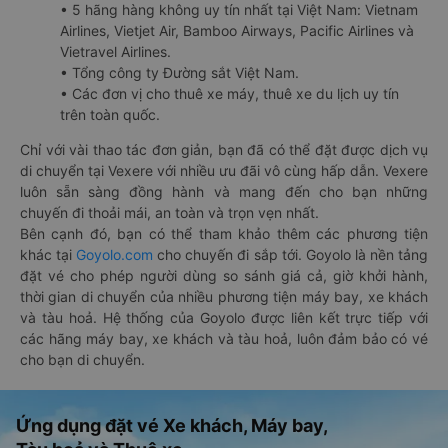
• 5 hãng hàng không uy tín nhất tại Việt Nam: Vietnam
Airlines, Vietjet Air, Bamboo Airways, Pacific Airlines và
Vietravel Airlines.
• Tổng công ty Đường sắt Việt Nam.
• Các đơn vị cho thuê xe máy, thuê xe du lịch uy tín
trên toàn quốc.
Chỉ với vài thao tác đơn giản, bạn đã có thể đặt được dịch vụ
di chuyển tại Vexere với nhiều ưu đãi vô cùng hấp dẫn. Vexere
luôn sẵn sàng đồng hành và mang đến cho bạn những
chuyến đi thoải mái, an toàn và trọn vẹn nhất.
Bên cạnh đó, bạn có thể tham khảo thêm các phương tiện
khác tại
Goyolo.com
cho chuyến đi sắp tới. Goyolo là nền tảng
đặt vé cho phép người dùng so sánh giá cả, giờ khởi hành,
thời gian di chuyển của nhiều phương tiện máy bay, xe khách
và tàu hoả. Hệ thống của Goyolo được liên kết trực tiếp với
các hãng máy bay, xe khách và tàu hoả, luôn đảm bảo có vé
cho bạn di chuyển.
Ứng dụng đặt vé Xe khách, Máy bay,