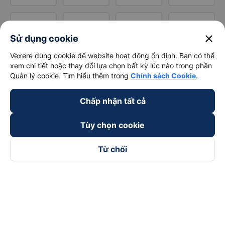
close
Sử dụng cookie
Vexere dùng cookie để website hoạt động ổn định. Bạn có thể
xem chi tiết hoặc thay đổi lựa chọn bất kỳ lúc nào trong phần
Quản lý cookie. Tìm hiểu thêm trong
Chính sách Cookie
.
Chấp nhận tất cả
Tùy chọn cookie
Từ chối
Theo dõi chúng tôi trên
Facebook
Tiktok
Youtube
Công ty TNHH Thương Mại Dịch Vụ Vexere