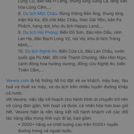
Lũng Cú, đèo Mã Pí Lèng, thung lũng Sủng Là, làng văn
hóa Lũng Cẩm,...
8.
Du lịch Mộc Châu:
Rừng thông Bản Áng, thung lũng
mận Nà Ka, đồi chè Mộc Châu, thác Dải Yếm, bản Pa
Phách, hang dơi, khu du lịch Happy Land,...
9.
Du lịch Hải Phòng:
Biển Đồ Sơn, đảo Hòn Dấu, vịnh
Lan Hạ, đảo Bạch Long Vỹ, núi Voi, khu di tích Tràng
Kênh,...
10.
Du lịch Nghệ An:
Biển Cửa Lò, đảo Lan Châu, vườn
quốc gia Pù Mát, đồi chè Thanh Chương, đảo Hòn Ngư,
cánh đồng hoa hướng dương, đồng cừu Nghệ An, biển
Thiên Cầm,...
Vexere.com
là hệ thống hỗ trợ đặt vé xe khách, máy bay, tàu
hoả và thuê xe máy, xe du lịch trên nhiều tuyến đường khắp
cả nước.
Với Vexere, việc lập kế hoạch cho hành trình di chuyển trở nên
vô cùng đơn giản, linh hoạt và được cá nhân hóa hơn bao giờ
hết. Vexere hiện là nền tảng kết nối hành khách với các đối
tác hàng đầu trong lĩnh vực đi lại, bao gồm:
• 2000+ hãng xe chất lượng cao trên 5000+ tuyến
đường trong và ngoài nước.