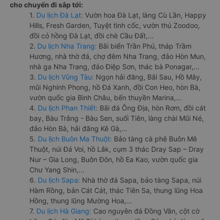
cho chuyến đi sắp tới:
1.
Du lịch Đà Lạt:
Vườn hoa Đà Lạt, làng Cù Lần, Happy
Hills, Fresh Garden, Tuyệt tình cốc, vườn thú Zoodoo,
đồi cỏ hồng Đà Lạt, đồi chè Cầu Đất,...
2.
Du lịch Nha Trang:
Bãi biển Trần Phú, tháp Trầm
Hương, nhà thờ đá, chợ đêm Nha Trang, đảo Hòn Mun,
nhà ga Nha Trang, đảo Điệp Sơn, thác bà Ponagar,...
3.
Du lịch Vũng Tàu:
Ngọn hải đăng, Bãi Sau, Hồ Mây,
mũi Nghinh Phong, hồ Đá Xanh, đồi Con Heo, hòn Bà,
vườn quốc gia Bình Châu, bến thuyền Marina,...
4.
Du lịch Phan Thiết:
Bãi đá Ông Địa, hòn Rơm, đồi cát
bay, Bàu Trắng - Bàu Sen, suối Tiên, làng chài Mũi Né,
đảo Hòn Bà, hải đăng Kê Gà,...
5.
Du lịch Buôn Ma Thuột:
Bảo tàng cà phê Buôn Mê
Thuột, núi Đá Voi, hồ Lắk, cụm 3 thác Dray Sap – Dray
Nur – Gia Long, Buôn Đôn, hồ Ea Kao, vườn quốc gia
Chư Yang Shin,...
6.
Du lịch Sapa:
Nhà thờ đá Sapa, bảo tàng Sapa, núi
Hàm Rồng, bản Cát Cát, thác Tiên Sa, thung lũng Hoa
Hồng, thung lũng Mường Hoa,...
7.
Du lịch Hà Giang:
Cao nguyên đá Đồng Văn, cột cờ