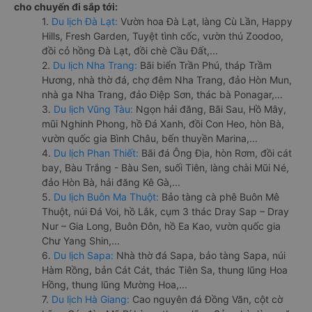
cho chuyến đi sắp tới:
1.
Du lịch Đà Lạt:
Vườn hoa Đà Lạt, làng Cù Lần, Happy
Hills, Fresh Garden, Tuyệt tình cốc, vườn thú Zoodoo,
đồi cỏ hồng Đà Lạt, đồi chè Cầu Đất,...
2.
Du lịch Nha Trang:
Bãi biển Trần Phú, tháp Trầm
Hương, nhà thờ đá, chợ đêm Nha Trang, đảo Hòn Mun,
nhà ga Nha Trang, đảo Điệp Sơn, thác bà Ponagar,...
3.
Du lịch Vũng Tàu:
Ngọn hải đăng, Bãi Sau, Hồ Mây,
mũi Nghinh Phong, hồ Đá Xanh, đồi Con Heo, hòn Bà,
vườn quốc gia Bình Châu, bến thuyền Marina,...
4.
Du lịch Phan Thiết:
Bãi đá Ông Địa, hòn Rơm, đồi cát
bay, Bàu Trắng - Bàu Sen, suối Tiên, làng chài Mũi Né,
đảo Hòn Bà, hải đăng Kê Gà,...
5.
Du lịch Buôn Ma Thuột:
Bảo tàng cà phê Buôn Mê
Thuột, núi Đá Voi, hồ Lắk, cụm 3 thác Dray Sap – Dray
Nur – Gia Long, Buôn Đôn, hồ Ea Kao, vườn quốc gia
Chư Yang Shin,...
6.
Du lịch Sapa:
Nhà thờ đá Sapa, bảo tàng Sapa, núi
Hàm Rồng, bản Cát Cát, thác Tiên Sa, thung lũng Hoa
Hồng, thung lũng Mường Hoa,...
7.
Du lịch Hà Giang:
Cao nguyên đá Đồng Văn, cột cờ