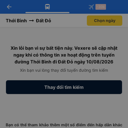
arrow_back
Tải app Vexere ngay!
Tải app Vexere
-30k
Mở app
Mở app
Nhận ưu đãi thành viên độc
-30k/ghế khi đặt vé máy bay qua
quyền
app
Thới Bình
Đất Đỏ
Chọn ngày
Xin lỗi bạn vì sự bất tiện này. Vexere sẽ cập nhật
ngay khi có thông tin xe hoạt động trên tuyến
đường Thới Bình đi Đất Đỏ ngày 10/08/2026
Xin bạn vui lòng thay đổi tuyến đường tìm kiếm
Thay đổi tìm kiếm
Bạn có thể tham khảo thêm một số điểm đến hấp dẫn khác