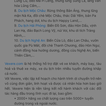
Lũng Cú, đèo Mã Pí Lèng, thung lũng Sủng Là, làng văn
hóa Lũng Cẩm,...
8.
Du lịch Mộc Châu:
Rừng thông Bản Áng, thung lũng
mận Nà Ka, đồi chè Mộc Châu, thác Dải Yếm, bản Pa
Phách, hang dơi, khu du lịch Happy Land,...
9.
Du lịch Hải Phòng:
Biển Đồ Sơn, đảo Hòn Dấu, vịnh
Lan Hạ, đảo Bạch Long Vỹ, núi Voi, khu di tích Tràng
Kênh,...
10.
Du lịch Nghệ An:
Biển Cửa Lò, đảo Lan Châu, vườn
quốc gia Pù Mát, đồi chè Thanh Chương, đảo Hòn Ngư,
cánh đồng hoa hướng dương, đồng cừu Nghệ An, biển
Thiên Cầm,...
Vexere.com
là hệ thống hỗ trợ đặt vé xe khách, máy bay, tàu
hoả và thuê xe máy, xe du lịch trên nhiều tuyến đường khắp
cả nước.
Với Vexere, việc lập kế hoạch cho hành trình di chuyển trở nên
vô cùng đơn giản, linh hoạt và được cá nhân hóa hơn bao giờ
hết. Vexere hiện là nền tảng kết nối hành khách với các đối
tác hàng đầu trong lĩnh vực đi lại, bao gồm:
• 2000+ hãng xe chất lượng cao trên 5000+ tuyến
đường trong và ngoài nước.