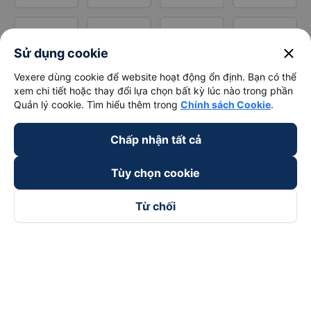
close
Sử dụng cookie
Vexere dùng cookie để website hoạt động ổn định. Bạn có thể
xem chi tiết hoặc thay đổi lựa chọn bất kỳ lúc nào trong phần
Quản lý cookie. Tìm hiểu thêm trong
Chính sách Cookie
.
Chấp nhận tất cả
Tùy chọn cookie
Từ chối
Theo dõi chúng tôi trên
Facebook
Tiktok
Youtube
Công ty TNHH Thương Mại Dịch Vụ Vexere