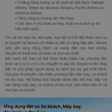
• 5 hãng hàng không uy tín nhất tại Việt Nam: Vietnam
Airlines, Vietjet Air, Bamboo Airways, Pacific Airlines và
Vietravel Airlines.
• Tổng công ty Đường sắt Việt Nam.
• Các đơn vị cho thuê xe máy, thuê xe du lịch uy tín
trên toàn quốc.
Chỉ với vài thao tác đơn giản, bạn đã có thể đặt được dịch vụ
di chuyển tại Vexere với nhiều ưu đãi vô cùng hấp dẫn. Vexere
luôn sẵn sàng đồng hành và mang đến cho bạn những
chuyến đi thoải mái, an toàn và trọn vẹn nhất.
Bên cạnh đó, bạn có thể tham khảo thêm các phương tiện
khác tại
Goyolo.com
cho chuyến đi sắp tới. Goyolo là nền tảng
đặt vé cho phép người dùng so sánh giá cả, giờ khởi hành,
thời gian di chuyển của nhiều phương tiện máy bay, xe khách
và tàu hoả. Hệ thống của Goyolo được liên kết trực tiếp với
các hãng máy bay, xe khách và tàu hoả, luôn đảm bảo có vé
cho bạn di chuyển.
Ứng dụng đặt vé Xe khách, Máy bay,