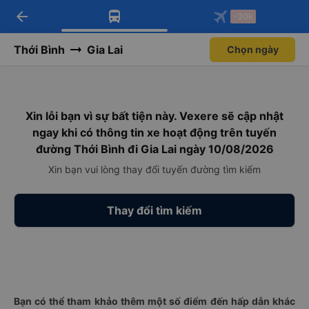
arrow_back
Tải app Vexere ngay!
Tải app Vexere
-30k
Mở app
Mở app
Nhận ưu đãi thành viên độc
-30k/ghế khi đặt vé máy bay qua
quyền
app
Thới Bình
Gia Lai
Chọn ngày
Xin lỗi bạn vì sự bất tiện này. Vexere sẽ cập nhật
ngay khi có thông tin xe hoạt động trên tuyến
đường Thới Bình đi Gia Lai ngày 10/08/2026
Xin bạn vui lòng thay đổi tuyến đường tìm kiếm
Thay đổi tìm kiếm
Bạn có thể tham khảo thêm một số điểm đến hấp dẫn khác