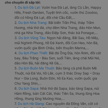
cho chuyến đi sắp tới:
1.
Du lịch Đà Lạt:
Vườn hoa Đà Lạt, làng Cù Lần, Happy
Hills, Fresh Garden, Tuyệt tình cốc, vườn thú Zoodoo,
đồi cỏ hồng Đà Lạt, đồi chè Cầu Đất,...
2.
Du lịch Nha Trang:
Bãi biển Trần Phú, tháp Trầm
Hương, nhà thờ đá, chợ đêm Nha Trang, đảo Hòn Mun,
nhà ga Nha Trang, đảo Điệp Sơn, thác bà Ponagar,...
3.
Du lịch Vũng Tàu:
Ngọn hải đăng, Bãi Sau, Hồ Mây,
mũi Nghinh Phong, hồ Đá Xanh, đồi Con Heo, hòn Bà,
vườn quốc gia Bình Châu, bến thuyền Marina,...
4.
Du lịch Phan Thiết:
Bãi đá Ông Địa, hòn Rơm, đồi cát
bay, Bàu Trắng - Bàu Sen, suối Tiên, làng chài Mũi Né,
đảo Hòn Bà, hải đăng Kê Gà,...
5.
Du lịch Buôn Ma Thuột:
Bảo tàng cà phê Buôn Mê
Thuột, núi Đá Voi, hồ Lắk, cụm 3 thác Dray Sap – Dray
Nur – Gia Long, Buôn Đôn, hồ Ea Kao, vườn quốc gia
Chư Yang Shin,...
6.
Du lịch Sapa:
Nhà thờ đá Sapa, bảo tàng Sapa, núi
Hàm Rồng, bản Cát Cát, thác Tiên Sa, thung lũng Hoa
Hồng, thung lũng Mường Hoa,...
7.
Du lịch Hà Giang:
Cao nguyên đá Đồng Văn, cột cờ