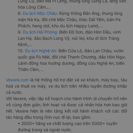
Lũng Cú, đèo Mã Pí Lèng, thung lũng Sủng Là, làng văn
hóa Lũng Cẩm,...
8.
Du lịch Mộc Châu:
Rừng thông Bản Áng, thung lũng
mận Nà Ka, đồi chè Mộc Châu, thác Dải Yếm, bản Pa
Phách, hang dơi, khu du lịch Happy Land,...
9.
Du lịch Hải Phòng:
Biển Đồ Sơn, đảo Hòn Dấu, vịnh
Lan Hạ, đảo Bạch Long Vỹ, núi Voi, khu di tích Tràng
Kênh,...
10.
Du lịch Nghệ An:
Biển Cửa Lò, đảo Lan Châu, vườn
quốc gia Pù Mát, đồi chè Thanh Chương, đảo Hòn Ngư,
cánh đồng hoa hướng dương, đồng cừu Nghệ An, biển
Thiên Cầm,...
Vexere.com
là hệ thống hỗ trợ đặt vé xe khách, máy bay, tàu
hoả và thuê xe máy, xe du lịch trên nhiều tuyến đường khắp
cả nước.
Với Vexere, việc lập kế hoạch cho hành trình di chuyển trở nên
vô cùng đơn giản, linh hoạt và được cá nhân hóa hơn bao giờ
hết. Vexere hiện là nền tảng kết nối hành khách với các đối
tác hàng đầu trong lĩnh vực đi lại, bao gồm:
• 2000+ hãng xe chất lượng cao trên 5000+ tuyến
đường trong và ngoài nước.