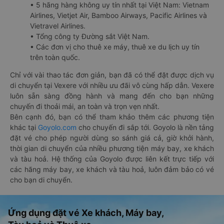
• 5 hãng hàng không uy tín nhất tại Việt Nam: Vietnam
Airlines, Vietjet Air, Bamboo Airways, Pacific Airlines và
Vietravel Airlines.
• Tổng công ty Đường sắt Việt Nam.
• Các đơn vị cho thuê xe máy, thuê xe du lịch uy tín
trên toàn quốc.
Chỉ với vài thao tác đơn giản, bạn đã có thể đặt được dịch vụ
di chuyển tại Vexere với nhiều ưu đãi vô cùng hấp dẫn. Vexere
luôn sẵn sàng đồng hành và mang đến cho bạn những
chuyến đi thoải mái, an toàn và trọn vẹn nhất.
Bên cạnh đó, bạn có thể tham khảo thêm các phương tiện
khác tại
Goyolo.com
cho chuyến đi sắp tới. Goyolo là nền tảng
đặt vé cho phép người dùng so sánh giá cả, giờ khởi hành,
thời gian di chuyển của nhiều phương tiện máy bay, xe khách
và tàu hoả. Hệ thống của Goyolo được liên kết trực tiếp với
các hãng máy bay, xe khách và tàu hoả, luôn đảm bảo có vé
cho bạn di chuyển.
Ứng dụng đặt vé Xe khách, Máy bay,