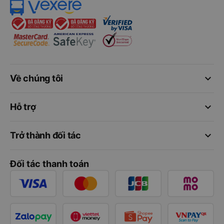
keyboard_arrow_down
Về chúng tôi
keyboard_arrow_down
Hỗ trợ
keyboard_arrow_down
Trở thành đối tác
Đối tác thanh toán