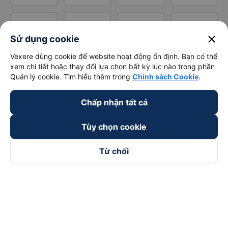
close
Sử dụng cookie
Vexere dùng cookie để website hoạt động ổn định. Bạn có thể
xem chi tiết hoặc thay đổi lựa chọn bất kỳ lúc nào trong phần
Quản lý cookie. Tìm hiểu thêm trong
Chính sách Cookie
.
Chấp nhận tất cả
Tùy chọn cookie
Từ chối
Theo dõi chúng tôi trên
Facebook
Tiktok
Youtube
Công ty TNHH Thương Mại Dịch Vụ Vexere