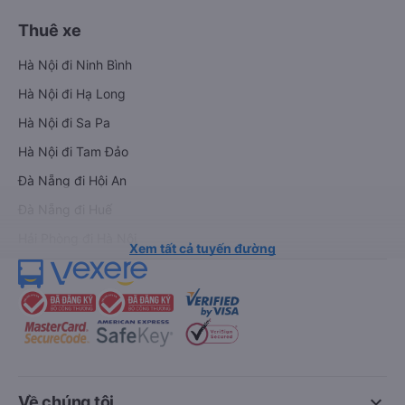
Thuê xe
Hà Nội đi Ninh Bình
Hà Nội đi Hạ Long
Hà Nội đi Sa Pa
Hà Nội đi Tam Đảo
Đà Nẵng đi Hội An
Đà Nẵng đi Huế
Hải Phòng đi Hà Nội
Xem tất cả tuyến đường
keyboard_arrow_down
Về chúng tôi