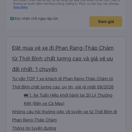
êm thuận, nhân viên lễ độ, tài xế vững tay quả thật khiến tôi an tâm, mãn ý.
Đường xa muôn dặm mà lòng chẳng vướng lo. Phục vụ tận tụy, tác phong
nghiêm cẩn, hiếm thấy giữa thời buổi kim tiền vội vã. Xã hội loạn đạo. Xin gửi
Xem thêm
lời tán dương chân thành, kính chúc nhà xe ngày một hưng thịnh, vạn lộ bình
an.”
Xác nhận chỗ ngay lập tức
Xem giá
Đặt mua vé xe đi Phan Rang-Tháp Chàm
từ Thới Bình chất lượng cao và giá vé ưu
đãi nhất: 1 chuyến
Tư vấn TOP 1 xe khách đi Phan Rang-Tháp Chàm từ
Thới Bình chất lượng cao, uy tín, giá rẻ nhất 08/2026
🚌 1. Xe Tuấn Hiệp khởi hành tại 20 Lý Thường
Kiệt (Bến xe Cà Mau)
Những câu hỏi thường gặp về tuyến xe từ Thới Bình đi
Phan Rang-Tháp Chàm
Thông tin tuyến đường