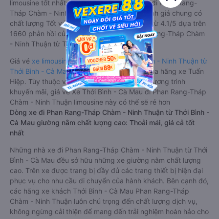
limousine tốt nhất: Xe từ Thới Bình - Cà Mau đi Phan Rang-
Tháp Chàm - Ninh Thuận limousine được đánh giá chung có
chất lượng Tốt với điểm đánh giá trung bình từ 4.1/5 dựa trên
1660 phản hồi của hành khách Xe về Phan Rang-Tháp Chàm
- Ninh Thuận từ Thới Bình - Cà Mau.
Giá vé
xe limousine đi Phan Rang-Tháp Chàm - Ninh Thuận từ
Thới Bình - Cà Mau
rẻ nhất là 420000VND của hãng xe Tuấn
Hiệp. Tùy thuộc vào vị trí ngồi của bạn và chương trình
khuyến mãi, giá vé Xe Thới Bình - Cà Mau đi Phan Rang-Tháp
Chàm - Ninh Thuận limousine này có thể sẽ rẻ hơn
Dòng xe đi Phan Rang-Tháp Chàm - Ninh Thuận từ Thới Bình -
Cà Mau giường nằm chất lượng cao: Thoải mái, giá cả tốt
nhất
Những nhà xe đi Phan Rang-Tháp Chàm - Ninh Thuận từ Thới
Bình - Cà Mau đều sở hữu những xe giường nằm chất lượng
cao. Trên xe được trang bị đầy đủ các trang thiết bị hiện đại
phục vụ cho nhu cầu di chuyển của hành khách. Bên cạnh đó,
các hãng xe khách Thới Bình - Cà Mau Phan Rang-Tháp
Chàm - Ninh Thuận luôn chú trọng đến chất lượng dịch vụ,
không ngừng cải thiện để mang đến trải nghiệm hoàn hảo cho