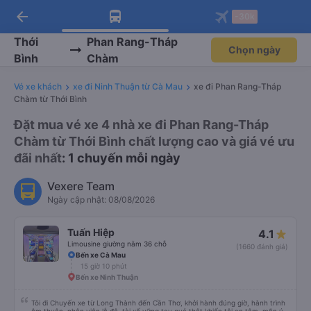
arrow_back
Tải app Vexere ngay!
Tải app Vexere
-30k
Mở app
Mở app
Nhận ưu đãi thành viên độc
-30k/ghế khi đặt vé máy bay qua
quyền
app
Thới
Phan Rang-Tháp
Chọn ngày
Bình
Chàm
Vé xe khách
xe đi Ninh Thuận từ Cà Mau
xe đi Phan Rang-Tháp
Chàm từ Thới Bình
Đặt mua vé xe 4 nhà xe đi Phan Rang-Tháp
Chàm từ Thới Bình chất lượng cao và giá vé ưu
đãi nhất
: 1 chuyến mỗi ngày
Vexere Team
Ngày cập nhật: 08/08/2026
Tuấn Hiệp
4.1
Limousine giường nằm 36 chỗ
(1660 đánh giá)
Bến xe Cà Mau
15 giờ 10 phút
Bến xe Ninh Thuận
Tôi đi Chuyến xe từ Long Thành đến Cần Thơ, khởi hành đúng giờ, hành trình