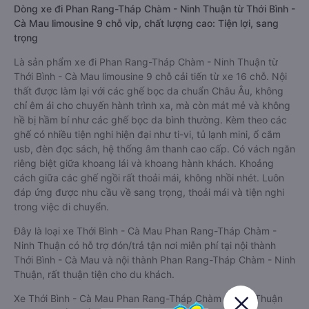
Dòng xe đi Phan Rang-Tháp Chàm - Ninh Thuận từ Thới Bình -
Cà Mau limousine 9 chỗ vip, chất lượng cao: Tiện lợi, sang
trọng
Là sản phẩm xe đi Phan Rang-Tháp Chàm - Ninh Thuận từ
Thới Bình - Cà Mau limousine 9 chỗ cải tiến từ xe 16 chỗ. Nội
thất được làm lại với các ghế bọc da chuẩn Châu Âu, không
chỉ êm ái cho chuyến hành trình xa, mà còn mát mẻ và không
hề bị hầm bí như các ghế bọc da bình thường. Kèm theo các
ghế có nhiều tiện nghi hiện đại như ti-vi, tủ lạnh mini, ổ cắm
usb, đèn đọc sách, hệ thống âm thanh cao cấp. Có vách ngăn
riêng biệt giữa khoang lái và khoang hành khách. Khoảng
cách giữa các ghế ngồi rất thoải mái, không nhồi nhét. Luôn
đáp ứng được nhu cầu về sang trọng, thoải mái và tiện nghi
trong việc di chuyển.
Đây là loại xe Thới Bình - Cà Mau Phan Rang-Tháp Chàm -
Ninh Thuận có hỗ trợ đón/trả tận nơi miễn phí tại nội thành
Thới Bình - Cà Mau và nội thành Phan Rang-Tháp Chàm - Ninh
Thuận, rất thuận tiện cho du khách.
Xe Thới Bình - Cà Mau Phan Rang-Tháp Chàm - Ninh Thuận