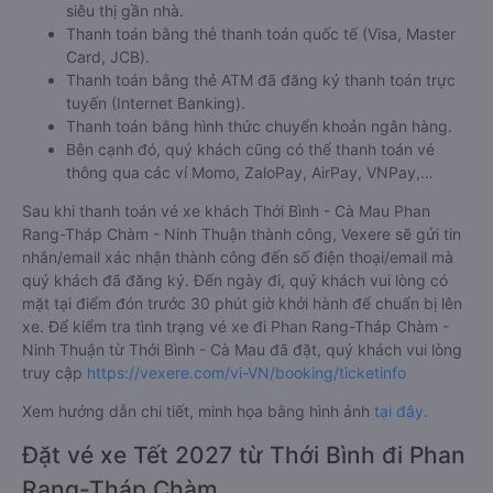
siêu thị gần nhà.
Thanh toán bằng thẻ thanh toán quốc tế (Visa, Master
Card, JCB).
Thanh toán bằng thẻ ATM đã đăng ký thanh toán trực
tuyến (Internet Banking).
Thanh toán bằng hình thức chuyển khoản ngân hàng.
Bên cạnh đó, quý khách cũng có thể thanh toán vé
thông qua các ví Momo, ZaloPay, AirPay, VNPay,…
Sau khi thanh toán vé xe khách Thới Bình - Cà Mau Phan
Rang-Tháp Chàm - Ninh Thuận thành công, Vexere sẽ gửi tin
nhắn/email xác nhận thành công đến số điện thoại/email mà
quý khách đã đăng ký. Đến ngày đi, quý khách vui lòng có
mặt tại điểm đón trước 30 phút giờ khởi hành để chuẩn bị lên
xe. Để kiểm tra tình trạng vé xe đi Phan Rang-Tháp Chàm -
Ninh Thuận từ Thới Bình - Cà Mau đã đặt, quý khách vui lòng
truy cập
https://vexere.com/vi-VN/booking/ticketinfo
Xem hướng dẫn chi tiết, minh họa bằng hình ảnh
tại đây.
Đặt vé xe Tết 2027 từ Thới Bình đi Phan
Rang-Tháp Chàm