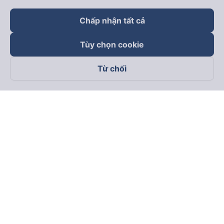
Chấp nhận tất cả
Tùy chọn cookie
Từ chối
Theo dõi chúng tôi trên
Facebook
Tiktok
Youtube
Công ty TNHH Thương Mại Dịch Vụ Vexere
Địa chỉ đăng ký kinh doanh: 8C Chữ Đồng Tử, Phường Tân
Sơn Nhất, TP. Hồ Chí Minh, Việt Nam
Địa chỉ
:
Lầu 2, toà nhà H3 Circo Hoàng Diệu, 384 Hoàng Diệu,
Phường Khánh Hội, TP Hồ Chí Minh, Việt Nam
Tầng 3, toà nhà 101 Láng Hạ, 101 Láng Hạ, Phường Láng, TP.
Hà Nội, Việt Nam
Giấy chứng nhận ĐKKD số 0315133726 do Sở KH và ĐT TP.
Hồ Chí Minh cấp lần đầu ngày 27/6/2018