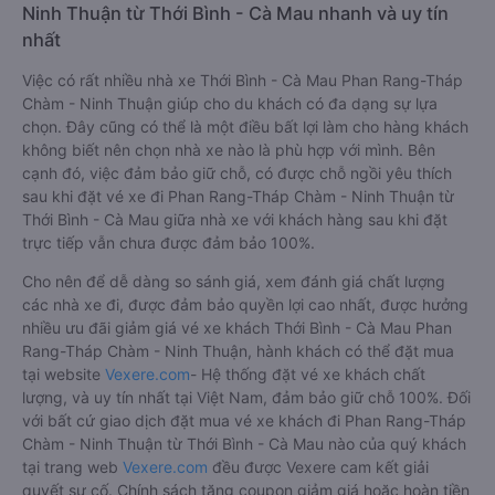
Ninh Thuận từ Thới Bình - Cà Mau nhanh và uy tín
nhất
Việc có rất nhiều nhà xe Thới Bình - Cà Mau Phan Rang-Tháp
Chàm - Ninh Thuận giúp cho du khách có đa dạng sự lựa
chọn. Đây cũng có thể là một điều bất lợi làm cho hàng khách
không biết nên chọn nhà xe nào là phù hợp với mình. Bên
cạnh đó, việc đảm bảo giữ chỗ, có được chỗ ngồi yêu thích
sau khi đặt vé xe đi Phan Rang-Tháp Chàm - Ninh Thuận từ
Thới Bình - Cà Mau giữa nhà xe với khách hàng sau khi đặt
trực tiếp vẫn chưa được đảm bảo 100%.
Cho nên để dễ dàng so sánh giá, xem đánh giá chất lượng
các nhà xe đi, được đảm bảo quyền lợi cao nhất, được hưởng
nhiều ưu đãi giảm giá vé xe khách Thới Bình - Cà Mau Phan
Rang-Tháp Chàm - Ninh Thuận, hành khách có thể đặt mua
tại website
Vexere.com
- Hệ thống đặt vé xe khách chất
lượng, và uy tín nhất tại Việt Nam, đảm bảo giữ chỗ 100%. Đối
với bất cứ giao dịch đặt mua vé xe khách đi Phan Rang-Tháp
Chàm - Ninh Thuận từ Thới Bình - Cà Mau nào của quý khách
tại trang web
Vexere.com
đều được Vexere cam kết giải
quyết sự cố. Chính sách tặng coupon giảm giá hoặc hoàn tiền