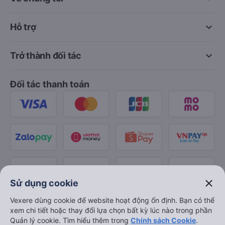
keyboard_arrow_down
Hỗ trợ
keyboard_arrow_down
Trở thành đối tác
Đối tác thanh toán
close
Sử dụng cookie
Vexere dùng cookie để website hoạt động ổn định. Bạn có thể
xem chi tiết hoặc thay đổi lựa chọn bất kỳ lúc nào trong phần
Quản lý cookie. Tìm hiểu thêm trong
Chính sách Cookie
.