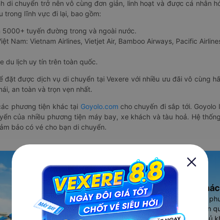
nh di chuyển trở nên vô cùng đơn giản, linh hoạt và được cá nhân h
 trong lĩnh vực đi lại, bao gồm:
n 5000+ tuyến đường trong và ngoài nước.
ệt Nam: Vietnam Airlines, Vietjet Air, Bamboo Airways, Pacific Airlines
 du lịch uy tín trên toàn quốc.
thể đặt được dịch vụ di chuyển tại Vexere với nhiều ưu đãi vô cùng 
i, an toàn và trọn vẹn nhất.
ác phương tiện khác tại
Goyolo.com
cho chuyến đi sắp tới. Goyolo
huyển của nhiều phương tiện máy bay, xe khách và tàu hoả. Hệ thống
đảm bảo có vé cho bạn di chuyển.
Ứng dụng đặt vé Xe khác
Vexere - ứng dụng đặt vé đa ph
cao, 5000+ tuyến đường toàn qu
vụ thuê xe máy, xe du lịch phủ k