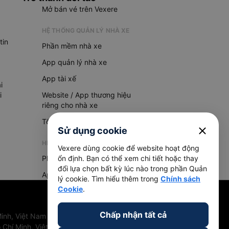
Mở bán vé trên Vexere
HỆ THỐNG QUẢN LÝ NHÀ XE
tin
Phần mềm nhà xe
App quản lý nhà xe
App tài xế
i
i
Website / App thương hiệu
riêng cho nhà xe
Tổng đài AI
close
Sử dụng cookie
HỆ THỐNG QUẢN LÝ HÀNG HOÁ
Vexere dùng cookie để website hoạt động
Phần mềm quản lý hàng hoá
ổn định. Bạn có thể xem chi tiết hoặc thay
đổi lựa chọn bất kỳ lúc nào trong phần Quản
App quản lý hàng hoá
lý cookie. Tìm hiểu thêm trong
Chính sách
Cookie
.
Chấp nhận tất cả
inh, Việt Nam
 Chí Minh, Việt Nam