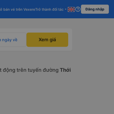
help_outline
Đăng nhập
ở bán vé trên Vexere
Trở thành đối tác
arrow_drop_down
Xem giá
 ngày về
t động trên tuyến đường
Thới