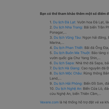
Bạn có thể tham khảo thêm một số điểm đế
1.
Du lịch Đà Lạt:
Vườn hoa Đà Lạt, là
2.
Du lịch Nha Trang:
Bãi biển Trần 
Ponagar,...
3.
Du lịch Vũng Tàu:
Ngọn hải đăng, 
Marina,...
4.
Du lịch Phan Thiết:
Bãi đá Ông Địa,
5.
Du lịch Buôn Ma Thuột:
Bảo tàng c
vườn quốc gia Chư Yang Shin,...
6.
Du lịch Sapa:
Nhà thờ đá Sapa, bả
7.
Du lịch Hà Giang:
Cao nguyên đá Đồ
8.
Du lịch Mộc Châu:
Rừng thông Bản 
Land,...
9.
Du lịch Hải Phòng:
Biển Đồ Sơn, đả
10.
Du lịch Nghệ An:
Biển Cửa Lò, đ
cừu Nghệ An, biển Thiên Cầm,...
Vexere.com
là hệ thống hỗ trợ đặt vé xe k