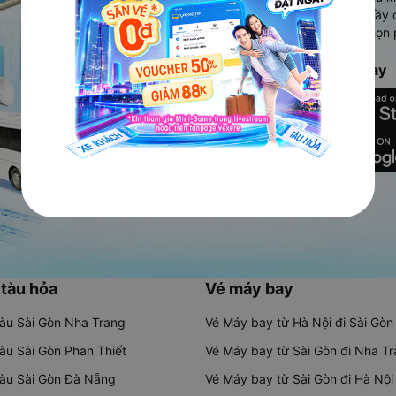
Ứng dụng hiển thị thông tin đầy 
người dùng so sánh và lựa chọn 
chóng và phù hợp nhất.
Tải ứng dụng Vexere ngay
 tàu hỏa
Vé máy bay
tàu Sài Gòn Nha Trang
Vé Máy bay từ Hà Nội đi Sài Gòn
tàu Sài Gòn Phan Thiết
Vé Máy bay từ Sài Gòn đi Nha T
tàu Sài Gòn Đà Nẵng
Vé Máy bay từ Sài Gòn đi Hà Nội