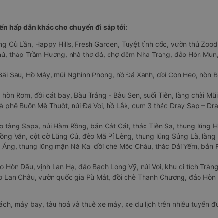
n hấp dẫn khác cho chuyến đi sắp tới:
ng Cù Lần, Happy Hills, Fresh Garden, Tuyệt tình cốc, vườn thú Zoodo
Phú, tháp Trầm Hương, nhà thờ đá, chợ đêm Nha Trang, đảo Hòn Mun,
Bãi Sau, Hồ Mây, mũi Nghinh Phong, hồ Đá Xanh, đồi Con Heo, hòn B
 hòn Rơm, đồi cát bay, Bàu Trắng - Bàu Sen, suối Tiên, làng chài Mũi
à phê Buôn Mê Thuột, núi Đá Voi, hồ Lắk, cụm 3 thác Dray Sap – Dra
o tàng Sapa, núi Hàm Rồng, bản Cát Cát, thác Tiên Sa, thung lũng 
ng Văn, cột cờ Lũng Cú, đèo Mã Pí Lèng, thung lũng Sủng Là, làng 
Áng, thung lũng mận Nà Ka, đồi chè Mộc Châu, thác Dải Yếm, bản P
o Hòn Dấu, vịnh Lan Hạ, đảo Bạch Long Vỹ, núi Voi, khu di tích Tràng
ảo Lan Châu, vườn quốc gia Pù Mát, đồi chè Thanh Chương, đảo Hò
hách, máy bay, tàu hoả và thuê xe máy, xe du lịch trên nhiều tuyến 