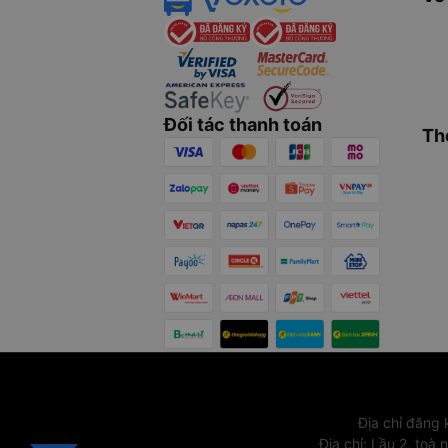
Đối tác thanh toán
Th
Địa chỉ đăng
Địa chỉ
:
Lầu 2, toà 