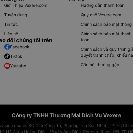
Giới Thiệu Vexere.com
Hướng dẫn thanh toán
Tuyển dụng
Quy chế Vexere.com
Tin tức
Chính sách bảo mật thông 
Liên hệ
Chính sách bảo mật thanh
eo dõi chúng tôi trên
toán
Facebook
Chính sách và quy trình giả
quyết tranh chấp, khiếu nạ
Tiktok
Câu hỏi thường gặp
Youtube
Công ty TNHH Thương Mại Dịch Vụ Vexere
 ký kinh doanh: 8C Chữ Đồng Tử, Phường Tân Sơn Nhất, TP. Hồ Chí M
nhà H3 Circo Hoàng Diệu, 384 Hoàng Diệu, Phường Khánh Hội, TP Hồ