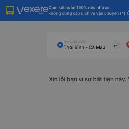
Cam kết hoàn 150% nếu nhà xe

không cung cấp dịch vụ vận chuyển (*)
in
Nơi xuất phát
import_export
Xin lỗi bạn vì sự bất tiện này