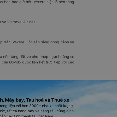
óa hơn bao giờ hết. Vexere hiện là nền tảng
 và Vietravel Airlines.
hấp dẫn. Vexere luôn sẵn sàng đồng hành và
 là nền tảng đặt vé cho phép người dùng so
 của Goyolo được liên kết trực tiếp với các
h, Máy bay, Tàu hoả và Thuê xe
ương tiện với hơn 3000+ nhà xe chất lượng
ốc, tất cả hãng bay và hãng tàu cùng dịch
hắp các tỉnh thành tại Việt Nam.