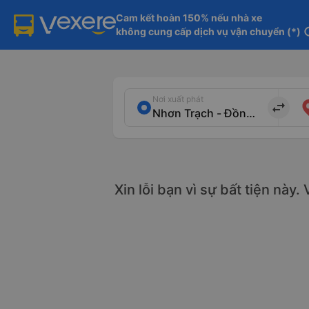
Cam kết hoàn 150% nếu nhà xe

không cung cấp dịch vụ vận chuyển (*)
in
Nơi xuất phát
import_export
Xin lỗi bạn vì sự bất tiện này