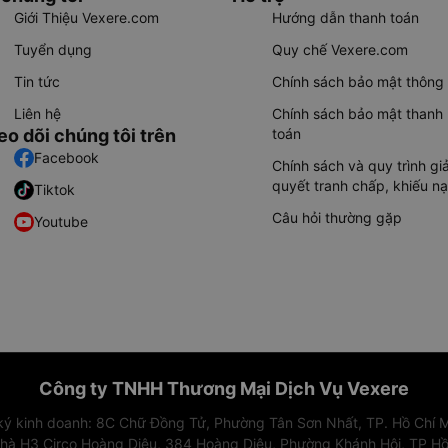
Giới Thiệu Vexere.com
Hướng dẫn thanh toán
Tuyển dụng
Quy chế Vexere.com
Tin tức
Chính sách bảo mật thông 
Liên hệ
Chính sách bảo mật thanh
eo dõi chúng tôi trên
toán
Facebook
Chính sách và quy trình giả
quyết tranh chấp, khiếu nạ
Tiktok
Câu hỏi thường gặp
Youtube
Công ty TNHH Thương Mại Dịch Vụ Vexere
 ký kinh doanh: 8C Chữ Đồng Tử, Phường Tân Sơn Nhất, TP. Hồ Chí M
nhà H3 Circo Hoàng Diệu, 384 Hoàng Diệu, Phường Khánh Hội, TP Hồ