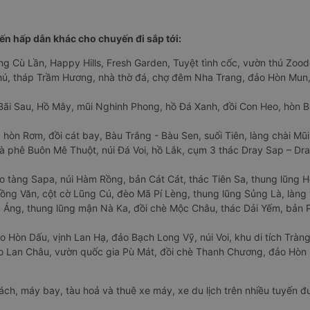
n hấp dẫn khác cho chuyến đi sắp tới:
ng Cù Lần, Happy Hills, Fresh Garden, Tuyệt tình cốc, vườn thú Zoodo
Phú, tháp Trầm Hương, nhà thờ đá, chợ đêm Nha Trang, đảo Hòn Mun,
Bãi Sau, Hồ Mây, mũi Nghinh Phong, hồ Đá Xanh, đồi Con Heo, hòn B
 hòn Rơm, đồi cát bay, Bàu Trắng - Bàu Sen, suối Tiên, làng chài Mũi
à phê Buôn Mê Thuột, núi Đá Voi, hồ Lắk, cụm 3 thác Dray Sap – Dra
o tàng Sapa, núi Hàm Rồng, bản Cát Cát, thác Tiên Sa, thung lũng 
ng Văn, cột cờ Lũng Cú, đèo Mã Pí Lèng, thung lũng Sủng Là, làng 
Áng, thung lũng mận Nà Ka, đồi chè Mộc Châu, thác Dải Yếm, bản P
o Hòn Dấu, vịnh Lan Hạ, đảo Bạch Long Vỹ, núi Voi, khu di tích Tràng
ảo Lan Châu, vườn quốc gia Pù Mát, đồi chè Thanh Chương, đảo Hò
hách, máy bay, tàu hoả và thuê xe máy, xe du lịch trên nhiều tuyến 