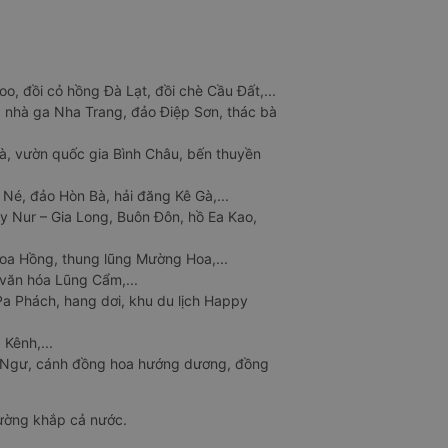
o, đồi cỏ hồng Đà Lạt, đồi chè Cầu Đất,...
 nhà ga Nha Trang, đảo Điệp Sơn, thác bà
à, vườn quốc gia Bình Châu, bến thuyền
 Né, đảo Hòn Bà, hải đăng Kê Gà,...
y Nur – Gia Long, Buôn Đôn, hồ Ea Kao,
Hoa Hồng, thung lũng Mường Hoa,...
văn hóa Lũng Cẩm,...
a Phách, hang dơi, khu du lịch Happy
 Kênh,...
n Ngư, cánh đồng hoa hướng dương, đồng
đường khắp cả nước.