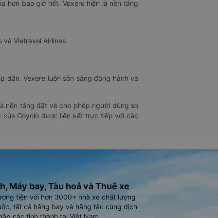
óa hơn bao giờ hết. Vexere hiện là nền tảng
 và Vietravel Airlines.
hấp dẫn. Vexere luôn sẵn sàng đồng hành và
 là nền tảng đặt vé cho phép người dùng so
 của Goyolo được liên kết trực tiếp với các
h, Máy bay, Tàu hoả và Thuê xe
ương tiện với hơn 3000+ nhà xe chất lượng
ốc, tất cả hãng bay và hãng tàu cùng dịch
hắp các tỉnh thành tại Việt Nam.