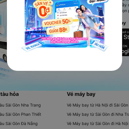
Ứng dụng hiển thị thông tin đầy 
người dùng so sánh và lựa chọn 
chóng và phù hợp nhất.
Tải ứng dụng Vexere ngay
 tàu hỏa
Vé máy bay
tàu Sài Gòn Nha Trang
Vé Máy bay từ Hà Nội đi Sài Gòn
tàu Sài Gòn Phan Thiết
Vé Máy bay từ Sài Gòn đi Nha T
tàu Sài Gòn Đà Nẵng
Vé Máy bay từ Sài Gòn đi Hà Nội