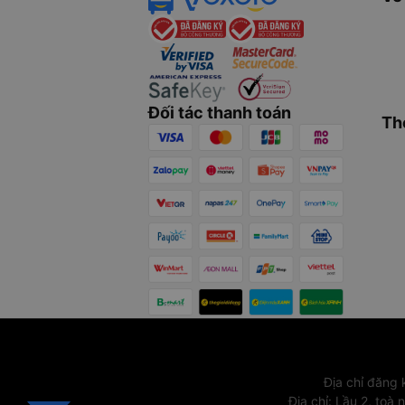
Đối tác thanh toán
Th
Địa chỉ đăng
Địa chỉ
:
Lầu 2, toà 