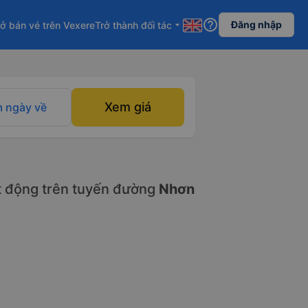
help_outline
Đăng nhập
ở bán vé trên Vexere
Trở thành đối tác
arrow_drop_down
Xem giá
 ngày về
 động trên tuyến đường
Nhơn