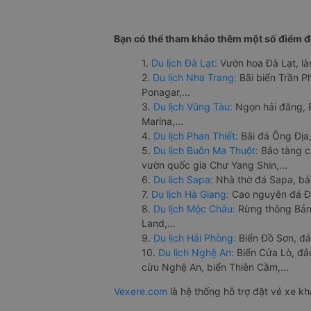
Bạn có thể tham khảo thêm một số điểm đế
1.
Du lịch Đà Lạt:
Vườn hoa Đà Lạt, là
2.
Du lịch Nha Trang:
Bãi biển Trần 
Ponagar,...
3.
Du lịch Vũng Tàu:
Ngọn hải đăng, 
Marina,...
4.
Du lịch Phan Thiết:
Bãi đá Ông Địa,
5.
Du lịch Buôn Ma Thuột:
Bảo tàng c
vườn quốc gia Chư Yang Shin,...
6.
Du lịch Sapa:
Nhà thờ đá Sapa, bả
7.
Du lịch Hà Giang:
Cao nguyên đá Đồ
8.
Du lịch Mộc Châu:
Rừng thông Bản 
Land,...
9.
Du lịch Hải Phòng:
Biển Đồ Sơn, đả
10.
Du lịch Nghệ An:
Biển Cửa Lò, đ
cừu Nghệ An, biển Thiên Cầm,...
Vexere.com
là hệ thống hỗ trợ đặt vé xe k