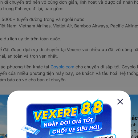
nh di chuyển trở nên vô cùng đơn giản, linh hoạt và được cá nhân h
 trong lĩnh vực đi lại, bao gồm:
n 5000+ tuyến đường trong và ngoài nước.
ệt Nam: Vietnam Airlines, Vietjet Air, Bamboo Airways, Pacific Airlines
 du lịch uy tín trên toàn quốc.
thể đặt được dịch vụ di chuyển tại Vexere với nhiều ưu đãi vô cùng 
i, an toàn và trọn vẹn nhất.
ác phương tiện khác tại
Goyolo.com
cho chuyến đi sắp tới. Goyolo
huyển của nhiều phương tiện máy bay, xe khách và tàu hoả. Hệ thống
đảm bảo có vé cho bạn di chuyển.
Ứng dụng đặt vé Xe khác
Vexere - ứng dụng đặt vé đa ph
cao, 5000+ tuyến đường toàn qu
vụ thuê xe máy, xe du lịch phủ k