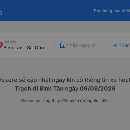
Đơn hàng của tôi
M
fo
Nơi đến
add
Nhập ngày đi
Thêm
. Vexere sẽ cập nhật ngay khi có thông tin xe
hoạt
Trạch đi Bình Tân
ngày
09/08/2026
Xin bạn vui lòng thay đổi tuyến đường tìm kiếm