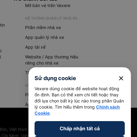
Mở bán vé trên Vexere
HỆ THỐNG QUẢN LÝ NHÀ XE
tin
Phần mềm nhà xe
App quản lý nhà xe
App tài xế
i
i
Website / App thương hiệu
riêng cho nhà xe
Tổng đài AI
close
Sử dụng cookie
HỆ THỐNG QUẢN LÝ HÀNG HOÁ
Vexere dùng cookie để website hoạt động
Phần mềm quản lý hàng hoá
ổn định. Bạn có thể xem chi tiết hoặc thay
đổi lựa chọn bất kỳ lúc nào trong phần Quản
App quản lý hàng hoá
lý cookie. Tìm hiểu thêm trong
Chính sách
Cookie
.
Chấp nhận tất cả
inh, Việt Nam
 Chí Minh, Việt Nam