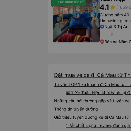
Xác nhận tức thì
4.1
star
(1659 đ
Giường nằm 40 
Limousine giườ
Ngã 3 Trị An
11h
Bến xe Năm 
Đặt mua vé xe đi Cà Mau từ Th
Tư vấn TOP 1 xe khách đi Cà Mau từ Thố
🚌 1. Xe Tuấn Hiệp khởi hành tại 
Những câu hỏi thường gặp về tuyến xe
Thông tin tuyến đường
Giới thiệu tuyến đường xe đi Cà Mau từ
1. Về chất lượng, review, đánh g