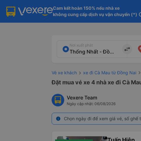
Cam kết hoàn 150% nếu nhà xe

không cung cấp dịch vụ vận chuyển (*)
in
Nơi xuất phát
import_export
Vé xe khách
xe đi Cà Mau từ Đồng Nai
Đặt mua vé xe 4 nhà xe đi Cà Mau
Vexere Team
Ngày cập nhật: 06/08/2026
Chọn ngày đi để xem giá vé, số ghế t
info
Tuấn Hiệp