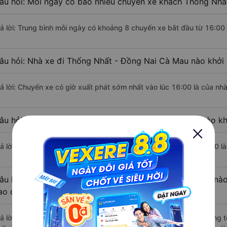
âu hỏi: Mỗi ngày có bao nhiêu chuyến xe khách Thống Nhấ
rả lời: Trung bình mỗi ngày có khoảng 8 chuyến xe bắt đầu từ 16:00
âu hỏi: Nhà xe đi Thống Nhất - Đồng Nai Cà Mau nào khởi
rả lời: Chuyến xe có giờ xuất phát sớm nhất vào lúc 16:00 là của nh
âu hỏi: Nhà xe đi Cà Mau từ Thống Nhất - Đồng Nai nào kh
rả lời: Chuyến xe có giờ xuất phát trễ (muộn) nhất là vào lúc 21:00 l
âu hỏi: Review xe đi Cà Mau từ Thống Nhất - Đồng Nai nào 
ao cấp nhất?
rả lời: Những hãng xe đi Thống Nhất - Đồng Nai Cà Mau chất lượng tố