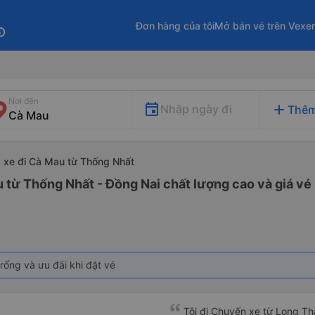
Đơn hàng của tôi
Mở bán vé trên Vexe
fo
Nơi đến
add
Nhập ngày đi
Thêm
xe đi Cà Mau từ Thống Nhất
 từ Thống Nhất - Đồng Nai chất lượng cao và giá vé 
rống và ưu đãi khi đặt vé
Tôi đi Chuyến xe từ Long Th