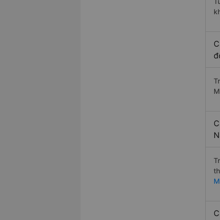
T
k
C
đ
T
M
C
N
T
t
M
C