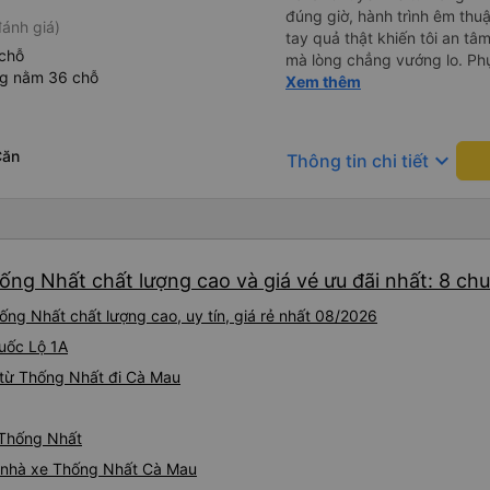
đúng giờ, hành trình êm thuậ
ánh giá)
tay quả thật khiến tôi an tâm, mãn ý. Đường xa muôn dặm
chỗ
mà lòng chẳng vướng lo. Ph
ng nằm 36 chỗ
cẩn, hiếm thấy giữa thời buổi
Xem thêm
Xin gửi lời tán dương chân 
hưng thịnh, vạn lộ bình an.”
Căn
keyboard_arrow_down
Thông tin chi tiết
ống Nhất chất lượng cao và giá vé ưu đãi nhất: 8 ch
ng Nhất chất lượng cao, uy tín, giá rẻ nhất 08/2026
Quốc Lộ 1A
 từ Thống Nhất đi Cà Mau
 Thống Nhất
iá nhà xe Thống Nhất Cà Mau