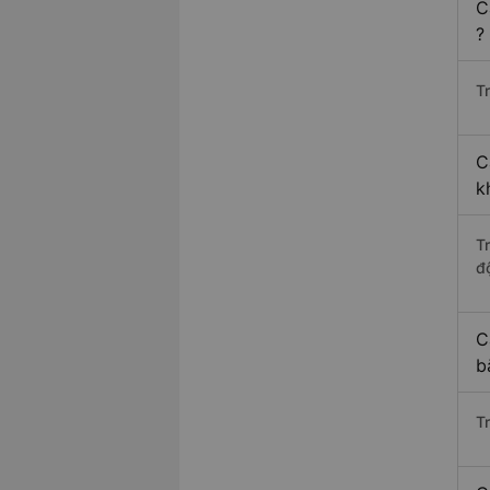
C
?
Tr
C
k
T
độ
C
b
T