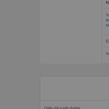
N
T
t
M
C
T
Chiều dài tuyến đường