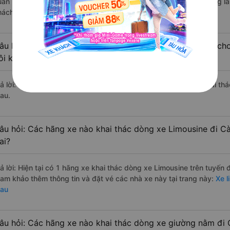
uấn Hiệp đi Cà Mau từ Thống Nhất - Đồng Nai với điểm chất lượng l
hách hàng).
âu hỏi: Có loại xe Thống Nhất - Đồng Nai Cà Mau dành cho
ôi không?
rả lời: Hiện tại chưa có nhà xe nào có loại xe giường nằm đôi khai t
au.
âu hỏi: Các hãng xe nào khai thác dòng xe Limousine đi 
ai?
rả lời: Hiện tại có 1 hãng xe khai thác dòng xe Limousine trên tuyến
ham khảo thêm thông tin và đặt vé các nhà xe này tại trang này:
Xe l
au
âu hỏi: Các hãng xe nào khai thác dòng xe giường nằm đi