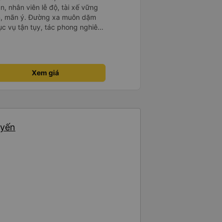
n, nhân viên lễ độ, tài xế vững
ục vụ tận tụy, tác phong nghiêm
 kim tiền vội vã. Xã hội loạn đạo.
thành, kính chúc nhà xe ngày một
Xem giá
uyến