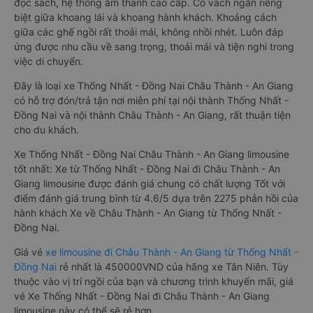
đọc sách, hệ thống âm thanh cao cấp. Có vách ngăn riêng
biệt giữa khoang lái và khoang hành khách. Khoảng cách
giữa các ghế ngồi rất thoải mái, không nhồi nhét. Luôn đáp
ứng được nhu cầu về sang trọng, thoải mái và tiện nghi trong
việc di chuyển.
Đây là loại xe Thống Nhất - Đồng Nai Châu Thành - An Giang
có hỗ trợ đón/trả tận nơi miễn phí tại nội thành Thống Nhất -
Đồng Nai và nội thành Châu Thành - An Giang, rất thuận tiện
cho du khách.
Xe Thống Nhất - Đồng Nai Châu Thành - An Giang limousine
tốt nhất: Xe từ Thống Nhất - Đồng Nai đi Châu Thành - An
Giang limousine được đánh giá chung có chất lượng Tốt với
điểm đánh giá trung bình từ 4.6/5 dựa trên 2275 phản hồi của
hành khách Xe về Châu Thành - An Giang từ Thống Nhất -
Đồng Nai.
Giá vé
xe limousine đi Châu Thành - An Giang từ Thống Nhất -
Đồng Nai
rẻ nhất là 450000VND của hãng xe Tân Niên. Tùy
thuộc vào vị trí ngồi của bạn và chương trình khuyến mãi, giá
vé Xe Thống Nhất - Đồng Nai đi Châu Thành - An Giang
limousine này có thể sẽ rẻ hơn