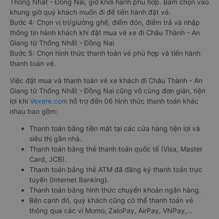
Thống Nhất - Đồng Nai, giờ khởi hành phù hợp. Bấm chọn vào
khung giờ quý khách muốn đi để tiến hành đặt vé.
Bước 4: Chọn vị trí/giường ghế, điểm đón, điểm trả và nhập
thông tin hành khách khi đặt mua vé xe đi Châu Thành - An
Giang từ Thống Nhất - Đồng Nai
Bước 5: Chọn hình thức thanh toán vé phù hợp và tiến hành
thanh toán vé.
Việc đặt mua và thanh toán vé xe khách đi Châu Thành - An
Giang từ Thống Nhất - Đồng Nai cũng vô cùng đơn giản, tiện
lợi khi
Vexere.com
hỗ trợ đến 06 hình thức thanh toán khác
nhau bao gồm:
Thanh toán bằng tiền mặt tại các cửa hàng tiện lợi và
siêu thị gần nhà.
Thanh toán bằng thẻ thanh toán quốc tế (Visa, Master
Card, JCB).
Thanh toán bằng thẻ ATM đã đăng ký thanh toán trực
tuyến (Internet Banking).
Thanh toán bằng hình thức chuyển khoản ngân hàng.
Bên cạnh đó, quý khách cũng có thể thanh toán vé
thông qua các ví Momo, ZaloPay, AirPay, VNPay,…