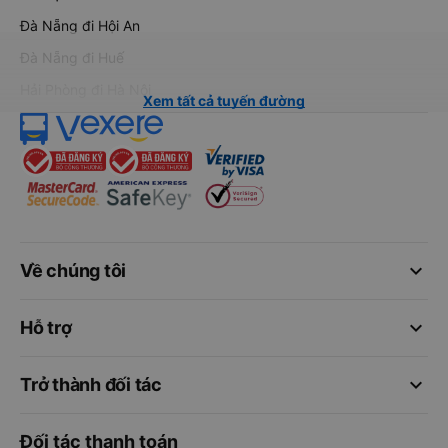
Đà Nẵng đi Hội An
Đà Nẵng đi Huế
Hải Phòng đi Hà Nội
Xem tất cả tuyến đường
keyboard_arrow_down
Về chúng tôi
keyboard_arrow_down
Hỗ trợ
keyboard_arrow_down
Trở thành đối tác
Đối tác thanh toán