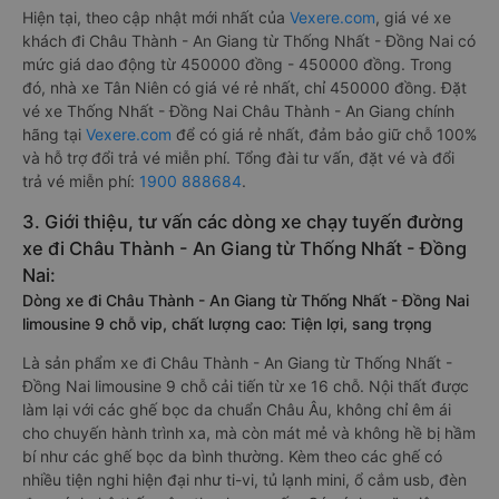
Hiện tại, theo cập nhật mới nhất của
Vexere.com
, giá vé xe
khách đi Châu Thành - An Giang từ Thống Nhất - Đồng Nai có
mức giá dao động từ 450000 đồng - 450000 đồng. Trong
đó, nhà xe Tân Niên có giá vé rẻ nhất, chỉ 450000 đồng. Đặt
vé xe Thống Nhất - Đồng Nai Châu Thành - An Giang chính
hãng tại
Vexere.com
để có giá rẻ nhất, đảm bảo giữ chỗ 100%
và hỗ trợ đổi trả vé miễn phí. Tổng đài tư vấn, đặt vé và đổi
trả vé miễn phí:
1900 888684
.
3. Giới thiệu, tư vấn các dòng xe chạy tuyến đường
xe đi Châu Thành - An Giang từ Thống Nhất - Đồng
Nai:
Dòng xe đi Châu Thành - An Giang từ Thống Nhất - Đồng Nai
limousine 9 chỗ vip, chất lượng cao: Tiện lợi, sang trọng
Là sản phẩm xe đi Châu Thành - An Giang từ Thống Nhất -
Đồng Nai limousine 9 chỗ cải tiến từ xe 16 chỗ. Nội thất được
làm lại với các ghế bọc da chuẩn Châu Âu, không chỉ êm ái
cho chuyến hành trình xa, mà còn mát mẻ và không hề bị hầm
bí như các ghế bọc da bình thường. Kèm theo các ghế có
nhiều tiện nghi hiện đại như ti-vi, tủ lạnh mini, ổ cắm usb, đèn