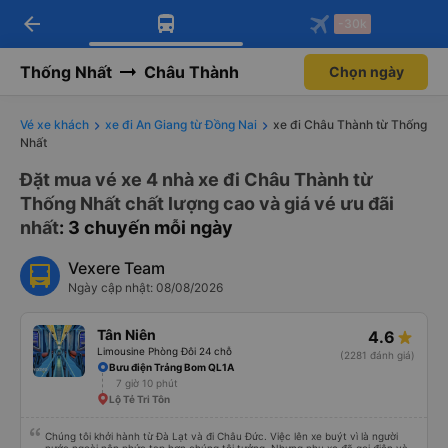
arrow_back
Tải app Vexere ngay!
Tải app Vexere
-30k
Mở app
Mở app
Nhận ưu đãi thành viên độc
-30k/ghế khi đặt vé máy bay qua
quyền
app
Thống Nhất
Châu Thành
Chọn ngày
Vé xe khách
xe đi An Giang từ Đồng Nai
xe đi Châu Thành từ Thống
Nhất
Đặt mua vé xe 4 nhà xe đi Châu Thành từ
Thống Nhất chất lượng cao và giá vé ưu đãi
nhất
: 3 chuyến mỗi ngày
Vexere Team
Ngày cập nhật: 08/08/2026
Tân Niên
4.6
Limousine Phòng Đôi 24 chỗ
(2281 đánh giá)
Bưu điện Trảng Bom QL1A
7 giờ 10 phút
Lộ Tẻ Tri Tôn
Chúng tôi khởi hành từ Đà Lạt và đi Châu Đức. Việc lên xe buýt vì là người