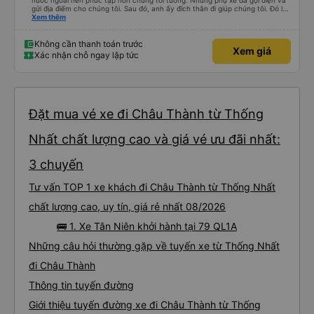
nước ngoài nên phức tạp hơn chúng tôi tưởng. Nhưng phụ xe đã gọi điện và
gửi địa điểm cho chúng tôi. Sau đó, anh ấy đích thân đi giúp chúng tôi. Đó là
lần đầu tiên đi xe giường nằm với hai đứa trẻ nhỏ khá thú vị. Chúng tôi không
Xem thêm
chắc chắn khi nào xe sẽ dừng lại để nghỉ hoặc ăn uống. Tôi rất ngạc nhiên
khi xe dừng lại lúc nửa đêm ở Cần Thơ và mọi người xuống xe ăn. Khi đến
điểm dừng, họ đánh thức chúng tôi dậy và đảm bảo chúng tôi đã sẵn sàng.
Không cần thanh toán trước
Xem giá
Nhìn chung, đó là một trải nghiệm tốt. Mỗi giường đều có gối và chăn, và đủ
Xác nhận chỗ ngay lập tức
chỗ cho 1 người lớn và 1 trẻ em nằm thoải mái.
Đặt mua vé xe đi Châu Thành từ Thống
Nhất chất lượng cao và giá vé ưu đãi nhất:
3 chuyến
Tư vấn TOP 1 xe khách đi Châu Thành từ Thống Nhất
chất lượng cao, uy tín, giá rẻ nhất 08/2026
🚌 1. Xe Tân Niên khởi hành tại 79 QL1A
Những câu hỏi thường gặp về tuyến xe từ Thống Nhất
đi Châu Thành
Thông tin tuyến đường
Giới thiệu tuyến đường xe đi Châu Thành từ Thống