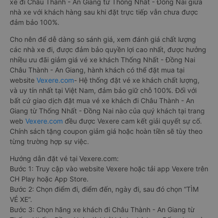
xe đi Châu Thành - An Giang từ Thống Nhất - Đồng Nai giữa
nhà xe với khách hàng sau khi đặt trực tiếp vẫn chưa được
đảm bảo 100%.
Cho nên để dễ dàng so sánh giá, xem đánh giá chất lượng
các nhà xe đi, được đảm bảo quyền lợi cao nhất, được hưởng
nhiều ưu đãi giảm giá vé xe khách Thống Nhất - Đồng Nai
Châu Thành - An Giang, hành khách có thể đặt mua tại
website
Vexere.com
- Hệ thống đặt vé xe khách chất lượng,
và uy tín nhất tại Việt Nam, đảm bảo giữ chỗ 100%. Đối với
bất cứ giao dịch đặt mua vé xe khách đi Châu Thành - An
Giang từ Thống Nhất - Đồng Nai nào của quý khách tại trang
web
Vexere.com
đều được Vexere cam kết giải quyết sự cố.
Chính sách tặng coupon giảm giá hoặc hoàn tiền sẽ tùy theo
từng trường hợp sự việc.
Hướng dẫn đặt vé tại Vexere.com:
Bước 1: Truy cập vào website Vexere hoặc tải app Vexere trên
CH Play hoặc App Store.
Bước 2: Chọn điểm đi, điểm đến, ngày đi, sau đó chọn “TÌM
VÉ XE”.
Bước 3: Chọn hãng xe khách đi Châu Thành - An Giang từ