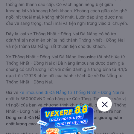
thống âm thanh cao cấp. Có vách ngăn riêng biệt giữa
khoang lái và khoang hành khách. Khoảng cách giữa các ghế
ngồi rất thoải mái, không nhồi nhét. Luôn đáp ứng được nhu
cầu về sang trọng, thoải mái và tiện nghi trong việc di chuyển.
Đây là loại xe Thống Nhất - Đồng Nai Đà Nẵng có hỗ trợ
đón/trả tận nơi miễn phí tại nội thành Thống Nhất - Đồng Nai
và nội thành Đà Nẵng, rất thuận tiện cho du khách.
Xe Thống Nhất - Đồng Nai Đà Nẵng limousine tốt nhất: Xe từ
Thống Nhất - Đồng Nai đi Đà Nẵng limousine được đánh giá
chung có chất lượng Tốt với điểm đánh giá trung bình từ 4.1/5
dựa trên 12928 phản hồi của hành khách Xe về Đà Nẵng từ
Thống Nhất - Đồng Nai.
Giá vé
xe limousine đi Đà Nẵng từ Thống Nhất - Đồng Nai
rẻ
nhất là 550000VND của hãng xe Cúc Tùng. Tùy thuộc vào vị
trí ngồi của bạn và chương trình khuyến mãi, giá vé Xe Thống
Nhất - Đồng Nai đi Đà Nẵng limousine này có thể sẽ rẻ hơn
Dòng xe đi Đà Nẵng từ Thống Nhất - Đồng Nai giường nằm
chất lượng cao: Thoải mái, giá cả tốt nhất