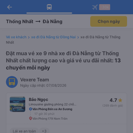
arrow_back
Tải app Vexere ngay!
Tải app Vexere
-30k
Mở app
Mở app
Nhận ưu đãi thành viên độc
-30k/ghế khi đặt vé máy bay qua
quyền
app
Thống Nhất
Đà Nẵng
Chọn ngày
Vé xe khách
xe đi Đà Nẵng từ Đồng Nai
xe đi Đà Nẵng từ Thống
Nhất
Đặt mua vé xe 9 nhà xe đi Đà Nẵng từ Thống
Nhất chất lượng cao và giá vé ưu đãi nhất
: 13
chuyến mỗi ngày
Vexere Team
Ngày cập nhật: 07/08/2026
Bảo Ngọc
4.7
Limousine giường phòng 22 chỗ (WC)
(269 đánh giá)
Văn Phòng Bến xe An Sương
17 giờ 30 phút
Văn Phòng 179 Nam Trân
Lái xe an toàn
+3