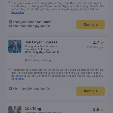
Trang web Vexere.com hướng dẫn rõ ràng, thân thiện giúp cho việc lấy vé
khá dễ dàng. —- Riêng với Chuyến xe Bảo Ngọc mà đưa chúng tôi từ Sài Gòn
ra Đà Nẵng có một đội ngũ phục vụ khá chuyên nghiệp, lịch sự và lễ độ;
hướng dẫn hành khách rõ ràng khi lên xe. Địa điểm dùng cơm chiều tối mà
Xem thêm
bảo Ngọc ghé rất thoáng đãng rộng rãi và sạch sẽ. Bữa cơm tối 6 món mặn
và một tô canh cho bàn 8 người, thức ăn nhiều ăn không hết mả chỉ mất
50k/người. Và khi đến Đà Nẵng mặc dù địa chỉ nhà của chúng tôi không được
Không cần thanh toán trước
Xem giá
cập nhật trên trang Web, anh em vẫn giúp gọi xe và trợ giá cho chúng tôi.
Xác nhận chỗ ngay lập tức
Chúng tôi rất cảm kích và xin được giới thiệu cùng mọi người hãng xe Bảo
Ngọc.
Bốn Luyện Express
4.2
Giường nằm 34 chỗ Luxury
(548 đánh giá)
Limousine 24 Phòng
Dầu Giây (Dọc Quốc lộ 1A)
16 giờ
Văn phòng Đà Nẵng
Trải nghiệm tốt Nhân viên vui vẻ lịch sự và thân thiện Giờ đến có trễ hơn dự
định 1h, vì xe phải dừng nhiều và lên xuống hàng hóa và rước hành khách,
nói chung là tối thấy yên tâm khi sử dụng dịch vụ của nhà xe này, và sẽ ủng
hộ và giới thiệu cho người thân sử dụng dịch vụ của nhà xe này
Xem thêm
Xác nhận chỗ ngay lập tức
Xem giá
Cúc Tùng
3.8
Limousine giường nằm đơn 21 chỗ (WC)