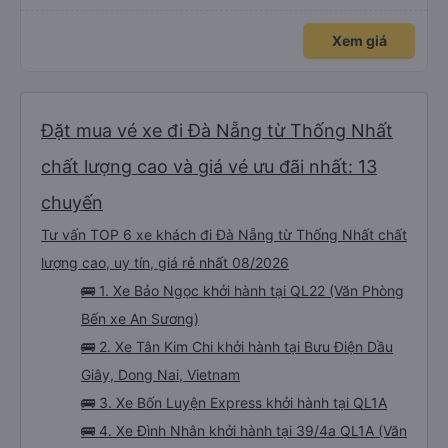
đến lỗi mình ngủ còn mơ được câu chuyện các bác nói với nhau xuất hiện
trong giấc mơ của mình luôn. Nên nếu bạn ấy bị phản ánh thì đừng trừ lương
bạn ấy nha. Nếu bạn ấy bị trừ thì bảo bạn ấy liên hệ sđt của mình, mình hỗ
Xem giá
trợ ạ. Số mình đuôi 666, chuyến ĐH-NT ngày 16/1. À các bạn nữ lễ tân xinh
iu còn đổi cho mình phòng đơn sang đôi xong còn note là (một mình) yêu
luôn. Nhưng phòng đôi mà nằm một thì mỗi lần xe rẽ 1 cái là ✈️ Ít đi xe khách
nhưng đủ để đánh giá 10/10.
Đặt mua vé xe đi Đà Nẵng từ Thống Nhất
chất lượng cao và giá vé ưu đãi nhất: 13
chuyến
Tư vấn TOP 6 xe khách đi Đà Nẵng từ Thống Nhất chất
lượng cao, uy tín, giá rẻ nhất 08/2026
🚌 1. Xe Bảo Ngọc khởi hành tại QL22 (Văn Phòng
Bến xe An Sương)
🚌 2. Xe Tân Kim Chi khởi hành tại Bưu Điện Dầu
Giây, Dong Nai, Vietnam
🚌 3. Xe Bốn Luyện Express khởi hành tại QL1A
🚌 4. Xe Đình Nhân khởi hành tại 39/4a QL1A (Văn