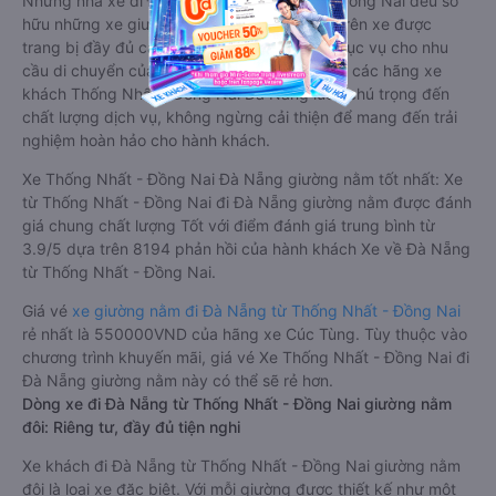
Những nhà xe đi Đà Nẵng từ Thống Nhất - Đồng Nai đều sở
hữu những xe giường nằm chất lượng cao. Trên xe được
trang bị đầy đủ các trang thiết bị hiện đại phục vụ cho nhu
cầu di chuyển của hành khách. Bên cạnh đó, các hãng xe
khách Thống Nhất - Đồng Nai Đà Nẵng luôn chú trọng đến
chất lượng dịch vụ, không ngừng cải thiện để mang đến trải
nghiệm hoàn hảo cho hành khách.
Xe Thống Nhất - Đồng Nai Đà Nẵng giường nằm tốt nhất: Xe
từ Thống Nhất - Đồng Nai đi Đà Nẵng giường nằm được đánh
giá chung chất lượng Tốt với điểm đánh giá trung bình từ
3.9/5 dựa trên 8194 phản hồi của hành khách Xe về Đà Nẵng
từ Thống Nhất - Đồng Nai.
Giá vé
xe giường nằm đi Đà Nẵng từ Thống Nhất - Đồng Nai
rẻ nhất là 550000VND của hãng xe Cúc Tùng. Tùy thuộc vào
chương trình khuyến mãi, giá vé Xe Thống Nhất - Đồng Nai đi
Đà Nẵng giường nằm này có thể sẽ rẻ hơn.
Dòng xe đi Đà Nẵng từ Thống Nhất - Đồng Nai giường nằm
đôi: Riêng tư, đầy đủ tiện nghi
Xe khách đi Đà Nẵng từ Thống Nhất - Đồng Nai giường nằm
đôi là loại xe đặc biệt. Với mỗi giường được thiết kế như một