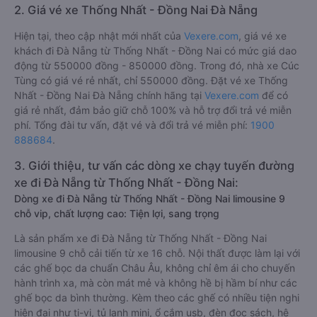
2. Giá vé xe Thống Nhất - Đồng Nai Đà Nẵng
Hiện tại, theo cập nhật mới nhất của
Vexere.com
, giá vé xe
khách đi Đà Nẵng từ Thống Nhất - Đồng Nai có mức giá dao
động từ 550000 đồng - 850000 đồng. Trong đó, nhà xe Cúc
Tùng có giá vé rẻ nhất, chỉ 550000 đồng. Đặt vé xe Thống
Nhất - Đồng Nai Đà Nẵng chính hãng tại
Vexere.com
để có
giá rẻ nhất, đảm bảo giữ chỗ 100% và hỗ trợ đổi trả vé miễn
phí. Tổng đài tư vấn, đặt vé và đổi trả vé miễn phí:
1900
888684
.
3. Giới thiệu, tư vấn các dòng xe chạy tuyến đường
xe đi Đà Nẵng từ Thống Nhất - Đồng Nai:
Dòng xe đi Đà Nẵng từ Thống Nhất - Đồng Nai limousine 9
chỗ vip, chất lượng cao: Tiện lợi, sang trọng
Là sản phẩm xe đi Đà Nẵng từ Thống Nhất - Đồng Nai
limousine 9 chỗ cải tiến từ xe 16 chỗ. Nội thất được làm lại với
các ghế bọc da chuẩn Châu Âu, không chỉ êm ái cho chuyến
hành trình xa, mà còn mát mẻ và không hề bị hầm bí như các
ghế bọc da bình thường. Kèm theo các ghế có nhiều tiện nghi
hiện đại như ti-vi, tủ lạnh mini, ổ cắm usb, đèn đọc sách, hệ