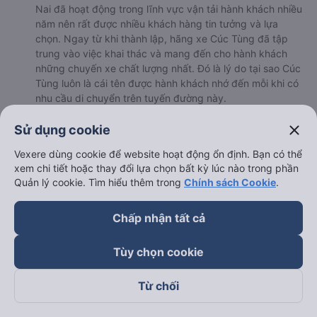
Nai đã hoạt động trong lĩnh vực vận tải hành khách nhiều
năm nên rất được nhiều khách hàng tin tưởng và lựa
chọn. Ngay từ khi thành lập, hãng xe Cúc Tùng đã tập
trung vào việc khai thác và mang đến cho hành khách
những chuyến xe chất lượng nhất. Đó là lý do tại sao Cúc
Tùng luôn là cái tên được hành khách nhớ đến mỗi khi có
nhu cầu di chuyển trên tuyến đường này.
b. Hình ảnh xe Cúc Tùng
close
Sử dụng cookie
Vexere dùng cookie để website hoạt động ổn định. Bạn có thể
xem chi tiết hoặc thay đổi lựa chọn bất kỳ lúc nào trong phần
Quản lý cookie. Tìm hiểu thêm trong
Chính sách Cookie
.
Chấp nhận tất cả
Tùy chọn cookie
Từ chối