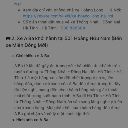
Nai:
Xem địa chỉ văn phòng nhà xe Hoàng Long - Hà Nội:
https://vexere.com/vi-VN/xe-hoang-long-ha-noi
Số điện thoại đặt mua vé xe Thống Nhất - Đồng Nai
Hà Tĩnh - Hà Tĩnh:
1900 888684
🚌 2. Xe A Ba khởi hành tại 501 Hoàng Hữu Nam (Bến
xe Miền Đông Mới)
a. Giới thiệu xe A Ba
A Ba từ lâu đã gây ấn tượng với khá nhiều du khách trên
tuyến đường từ Thống Nhất - Đồng Nai đến Hà Tĩnh - Hà
Tĩnh. Là một hãng xe luôn đặt chất lượng dịch vụ lên
hàng đầu, dàn xe khách của A Ba đều được trang bị đầy
đủ tiện nghi, mang đến cho khách hàng cảm giác thoải
mái nhất trong suốt hành trình. A Ba đi Hà Tĩnh - Hà Tĩnh
từ Thống Nhất - Đồng Nai luôn sẵn sàng lắng nghe ý kiến
của khách hàng. Mọi phản hồi của khách hàng đều được
A Ba ghi nhận và xử lý một cách kịp thời.
b. Hình ảnh xe A Ba