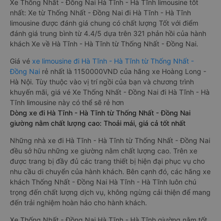
Xe Thống Nhất - Đồng Nai Hà Tĩnh - Hà Tĩnh limousine tốt
nhất: Xe từ Thống Nhất - Đồng Nai đi Hà Tĩnh - Hà Tĩnh
limousine được đánh giá chung có chất lượng Tốt với điểm
đánh giá trung bình từ 4.4/5 dựa trên 321 phản hồi của hành
khách Xe về Hà Tĩnh - Hà Tĩnh từ Thống Nhất - Đồng Nai.
Giá vé
xe limousine đi Hà Tĩnh - Hà Tĩnh từ Thống Nhất -
Đồng Nai
rẻ nhất là 1150000VND của hãng xe Hoàng Long -
Hà Nội. Tùy thuộc vào vị trí ngồi của bạn và chương trình
khuyến mãi, giá vé Xe Thống Nhất - Đồng Nai đi Hà Tĩnh - Hà
Tĩnh limousine này có thể sẽ rẻ hơn
Dòng xe đi Hà Tĩnh - Hà Tĩnh từ Thống Nhất - Đồng Nai
giường nằm chất lượng cao: Thoải mái, giá cả tốt nhất
Những nhà xe đi Hà Tĩnh - Hà Tĩnh từ Thống Nhất - Đồng Nai
đều sở hữu những xe giường nằm chất lượng cao. Trên xe
được trang bị đầy đủ các trang thiết bị hiện đại phục vụ cho
nhu cầu di chuyển của hành khách. Bên cạnh đó, các hãng xe
khách Thống Nhất - Đồng Nai Hà Tĩnh - Hà Tĩnh luôn chú
trọng đến chất lượng dịch vụ, không ngừng cải thiện để mang
đến trải nghiệm hoàn hảo cho hành khách.
Xe Thống Nhất - Đồng Nai Hà Tĩnh - Hà Tĩnh giường nằm tốt