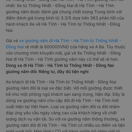
nhất: Xe từ Thống Nhất - Đồng Nai đi Hà Tĩnh - Hà Tĩnh
giường nằm được đánh giá chung chất lượng Trung bình với
điểm đánh giá trung bình từ 3.3/5 dựa trên 363 phản hồi của
hành khách Xe về Hà Tĩnh - Hà Tĩnh từ Thống Nhất - Đồng
Nai.
Giá vé
xe giường nằm đi Hà Tĩnh - Hà Tĩnh từ Thống Nhất -
Đồng Nai
rẻ nhất là 900000VND của hãng xe A Ba. Tùy thuộc
vào chương trình khuyến mãi, giá vé Xe Thống Nhất - Đồng
Nai đi Hà Tĩnh - Hà Tĩnh giường nằm này có thể sẽ rẻ hơn.
Dòng xe đi Hà Tĩnh - Hà Tĩnh từ Thống Nhất - Đồng Nai
giường nằm đôi: Riêng tư, đầy đủ tiện nghi
Xe khách đi Hà Tĩnh - Hà Tĩnh từ Thống Nhất - Đồng Nai
giường nằm đôi là loại xe đặc biệt. Với mỗi giường được thiết
kế như một phòng ngủ khách sạn sang trọng, hiện đại. Đây là
dòng xe giường nằm cho cặp đôi đi Hà Tĩnh - Hà Tĩnh mới
xuất hiện tại Việt Nam. Loại xe giường nằm đôi ra đời nhằm
đáp ứng yêu cầu ngày càng cao của khách hàng về chất
lượng dịch vụ vận tải. So với xe giường nằm thông thường, xe
giường nằm đôi đi Hà Tĩnh - Hà Tĩnh có nhiều ưu điểm và tiện
nghi vượt trội. Màn hình LCD với hàng nghìn bộ phim giải trí,