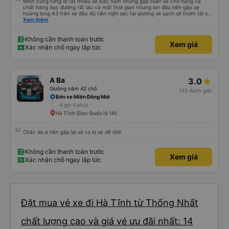
Mình cũng từng đi rất nhiều xe Bắc nam nhưng gặp toàn xe chở hàng và
chất hàng dọc đường rất lâu và mất thời gian nhưng lan đầu tiên gặp xe
hoàng long A3 trên xe đây đủ tiện nghi sac tại giường xe sạch sẽ thơm tài xế
lo xe thoải mái vui tính sẽ con ung hô nhe
Xem thêm
Không cần thanh toán trước
Xem giá
Xác nhận chỗ ngay lập tức
A Ba
3.0
Giường nằm 42 chỗ
(43 đánh giá)
Bến xe Miền Đông Mới
4 giờ 4 phút
Hà Tĩnh (Dọc Quốc lộ 1A)
Chắc do e hên gặp lại xe vs lơ xe dễ tính
Không cần thanh toán trước
Xem giá
Xác nhận chỗ ngay lập tức
Đặt mua vé xe đi Hà Tĩnh từ Thống Nhất
chất lượng cao và giá vé ưu đãi nhất: 14