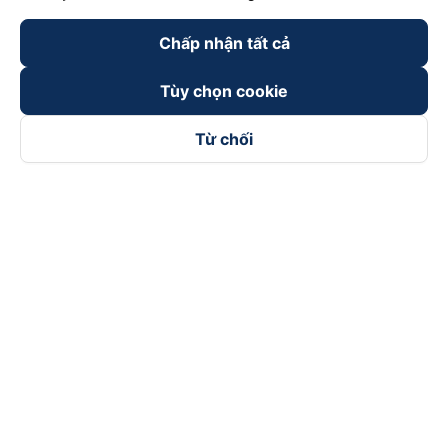
Chấp nhận tất cả
Tùy chọn cookie
Từ chối
Theo dõi chúng tôi trên
Facebook
Tiktok
Youtube
Công ty TNHH Thương Mại Dịch Vụ Vexere
Địa chỉ đăng ký kinh doanh: 8C Chữ Đồng Tử, Phường Tân
Sơn Nhất, TP. Hồ Chí Minh, Việt Nam
Địa chỉ
:
Lầu 2, toà nhà H3 Circo Hoàng Diệu, 384 Hoàng Diệu,
Phường Khánh Hội, TP Hồ Chí Minh, Việt Nam
Tầng 3, toà nhà 101 Láng Hạ, 101 Láng Hạ, Phường Láng, TP.
Hà Nội, Việt Nam
Giấy chứng nhận ĐKKD số 0315133726 do Sở KH và ĐT TP.
Hồ Chí Minh cấp lần đầu ngày 27/6/2018