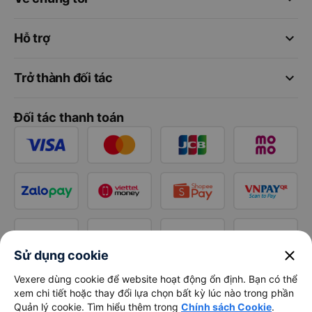
keyboard_arrow_down
Hỗ trợ
keyboard_arrow_down
Trở thành đối tác
Đối tác thanh toán
close
Sử dụng cookie
Vexere dùng cookie để website hoạt động ổn định. Bạn có thể
xem chi tiết hoặc thay đổi lựa chọn bất kỳ lúc nào trong phần
Quản lý cookie. Tìm hiểu thêm trong
Chính sách Cookie
.