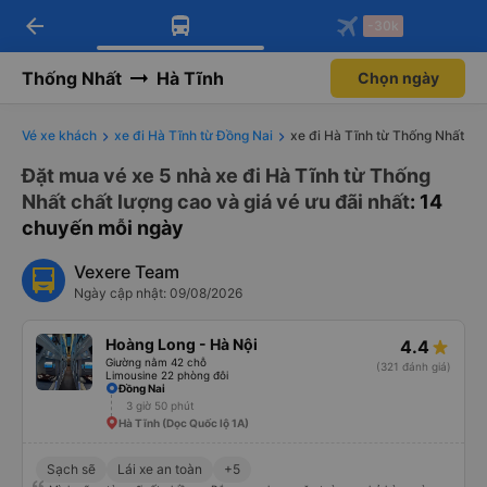
arrow_back
Tải app Vexere ngay!
Tải app Vexere
-30k
Mở app
Mở app
Nhận ưu đãi thành viên độc
-30k/ghế khi đặt vé máy bay qua
quyền
app
Thống Nhất
Hà Tĩnh
Chọn ngày
Vé xe khách
xe đi Hà Tĩnh từ Đồng Nai
xe đi Hà Tĩnh từ Thống Nhất
Đặt mua vé xe 5 nhà xe đi Hà Tĩnh từ Thống
Nhất chất lượng cao và giá vé ưu đãi nhất
: 14
chuyến mỗi ngày
Vexere Team
Ngày cập nhật: 09/08/2026
Hoàng Long - Hà Nội
4.4
Giường nằm 42 chỗ
(321 đánh giá)
Limousine 22 phòng đôi
Đồng Nai
3 giờ 50 phút
Hà Tĩnh (Dọc Quốc lộ 1A)
Sạch sẽ
Lái xe an toàn
+5