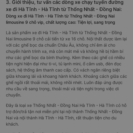
3. Giới thiệu, tư vấn các dòng xe chạy tuyến đường
xe đi Hà Tĩnh - Hà Tĩnh từ Thống Nhất - Đồng Nai:
Dòng xe đi Hà Tĩnh - Hà Tĩnh từ Thống Nhất - Đồng Nai
limousine 9 chỗ vip, chất lượng cao: Tiện lợi, sang trọng
Là sản phẩm xe đi Hà Tĩnh - Hà Tĩnh từ Thống Nhất - Đồng
Nai limousine 9 chỗ cải tiến từ xe 16 chỗ. Nội thất được làm lại
với các ghế bọc da chuẩn Châu Âu, không chỉ êm ái cho
chuyến hành trình xa, mà còn mát mẻ và không hề bị hầm bí
như các ghế bọc da bình thường. Kèm theo các ghế có nhiều
tiện nghi hiện đại như ti-vi, tủ lạnh mini, ổ cắm usb, đèn đọc
sách, hệ thống âm thanh cao cấp. Có vách ngăn riêng biệt
giữa khoang lái và khoang hành khách. Khoảng cách giữa các
ghế ngồi rất thoải mái, không nhồi nhét. Luôn đáp ứng được
nhu cầu về sang trọng, thoải mái và tiện nghi trong việc di
chuyển.
Đây là loại xe Thống Nhất - Đồng Nai Hà Tĩnh - Hà Tĩnh có hỗ
trợ đón/trả tận nơi miễn phí tại nội thành Thống Nhất - Đồng
Nai và nội thành Hà Tĩnh - Hà Tĩnh, rất thuận tiện cho du
khách.