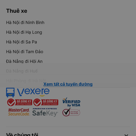
Thuê xe
Hà Nội đi Ninh Bình
Hà Nội đi Hạ Long
Hà Nội đi Sa Pa
Hà Nội đi Tam Đảo
Đà Nẵng đi Hội An
Đà Nẵng đi Huế
Hải Phòng đi Hà Nội
Xem tất cả tuyến đường
keyboard_arrow_down
Về chúng tôi