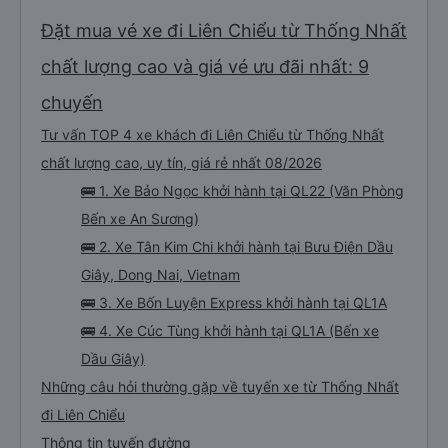
điểm đón đã được thay đổi sang một địa điểm xa hơn khoảng 30 phút. Tuy
nhiên, họ đã đền bù cho tôi 100.000 VND, tôi thấy công bằng. • Tài xế không
thân thiện: Tài xế không thực sự thân thiện hoặc hữu ích, nhưng không đến
Đặt mua vé xe đi Liên Chiểu từ Thống Nhất
mức không thể chịu nổi. • Xe buýt quá đông ở Đà Nẵng: Khi chúng tôi
chuyển sang xe buýt khác để đến khách sạn của mình ở Đà Nẵng, xe quá
đông và tôi phải ngồi trên một chiếc ghế nhựa ở lối đi giữa, điều này không lý
chất lượng cao và giá vé ưu đãi nhất: 9
tưởng. Nhìn chung: Mặc dù có một vài bất tiện nhỏ, tôi đã có trải nghiệm
tích cực với công ty này. Đây là dịch vụ xe buýt tốt nhất mà tôi từng sử
dụng ở Việt Nam. Sự sạch sẽ, thoải mái và yên tĩnh tạo nên sự khác biệt
chuyến
đáng kể và tôi sẽ giới thiệu dịch vụ này cho bất kỳ ai đi tuyến đường này.
Tư vấn TOP 4 xe khách đi Liên Chiểu từ Thống Nhất
chất lượng cao, uy tín, giá rẻ nhất 08/2026
🚌 1. Xe Bảo Ngọc khởi hành tại QL22 (Văn Phòng
Bến xe An Sương)
🚌 2. Xe Tân Kim Chi khởi hành tại Bưu Điện Dầu
Giây, Dong Nai, Vietnam
🚌 3. Xe Bốn Luyện Express khởi hành tại QL1A
🚌 4. Xe Cúc Tùng khởi hành tại QL1A (Bến xe
Dầu Giây)
Những câu hỏi thường gặp về tuyến xe từ Thống Nhất
đi Liên Chiểu
Thông tin tuyến đường