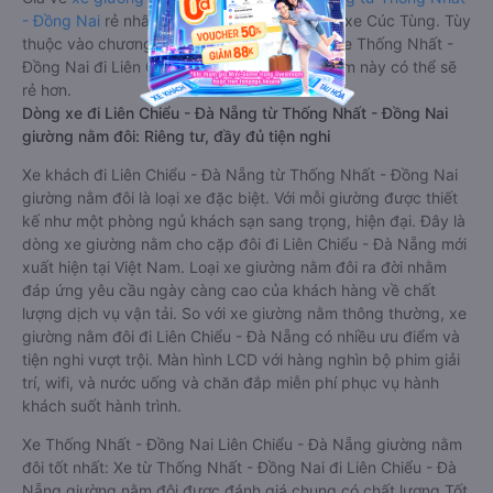
- Đồng Nai
rẻ nhất là 550000VND của hãng xe Cúc Tùng. Tùy
thuộc vào chương trình khuyến mãi, giá vé Xe Thống Nhất -
Đồng Nai đi Liên Chiểu - Đà Nẵng giường nằm này có thể sẽ
rẻ hơn.
Dòng xe đi Liên Chiểu - Đà Nẵng từ Thống Nhất - Đồng Nai
giường nằm đôi: Riêng tư, đầy đủ tiện nghi
Xe khách đi Liên Chiểu - Đà Nẵng từ Thống Nhất - Đồng Nai
giường nằm đôi là loại xe đặc biệt. Với mỗi giường được thiết
kế như một phòng ngủ khách sạn sang trọng, hiện đại. Đây là
dòng xe giường nằm cho cặp đôi đi Liên Chiểu - Đà Nẵng mới
xuất hiện tại Việt Nam. Loại xe giường nằm đôi ra đời nhằm
đáp ứng yêu cầu ngày càng cao của khách hàng về chất
lượng dịch vụ vận tải. So với xe giường nằm thông thường, xe
giường nằm đôi đi Liên Chiểu - Đà Nẵng có nhiều ưu điểm và
tiện nghi vượt trội. Màn hình LCD với hàng nghìn bộ phim giải
trí, wifi, và nước uống và chăn đắp miễn phí phục vụ hành
khách suốt hành trình.
Xe Thống Nhất - Đồng Nai Liên Chiểu - Đà Nẵng giường nằm
đôi tốt nhất: Xe từ Thống Nhất - Đồng Nai đi Liên Chiểu - Đà
Nẵng giường nằm đôi được đánh giá chung có chất lượng Tốt