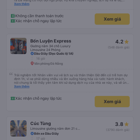
ra Đà Nẵng có một đội ngũ phục vụ khá chuyên nghiệp, lịch sự và lễ độ;
hướng dẫn hành khách rõ ràng khi lên xe. Địa điểm dùng cơm chiều tối mà
Xem thêm
bảo Ngọc ghé rất thoáng đãng rộng rãi và sạch sẽ. Bữa cơm tối 6 món mặn
và một tô canh cho bàn 8 người, thức ăn nhiều ăn không hết mả chỉ mất
50k/người. Và khi đến Đà Nẵng mặc dù địa chỉ nhà của chúng tôi không được
Không cần thanh toán trước
Xem giá
cập nhật trên trang Web, anh em vẫn giúp gọi xe và trợ giá cho chúng tôi.
Xác nhận chỗ ngay lập tức
Chúng tôi rất cảm kích và xin được giới thiệu cùng mọi người hãng xe Bảo
Ngọc.
Bốn Luyện Express
4.2
Giường nằm 34 chỗ Luxury
(548 đánh giá)
Limousine 24 Phòng
Dầu Giây (Dọc Quốc lộ 1A)
16 giờ
Văn phòng Đà Nẵng
Trải nghiệm tốt Nhân viên vui vẻ lịch sự và thân thiện Giờ đến có trễ hơn dự
định 1h, vì xe phải dừng nhiều và lên xuống hàng hóa và rước hành khách,
nói chung là tối thấy yên tâm khi sử dụng dịch vụ của nhà xe này, và sẽ ủng
hộ và giới thiệu cho người thân sử dụng dịch vụ của nhà xe này
Xem thêm
Xác nhận chỗ ngay lập tức
Xem giá
Cúc Tùng
3.8
Limousine giường nằm đơn 21 chỗ (WC)
(3790 đánh giá)
Bến xe Dầu Giây
17 giờ