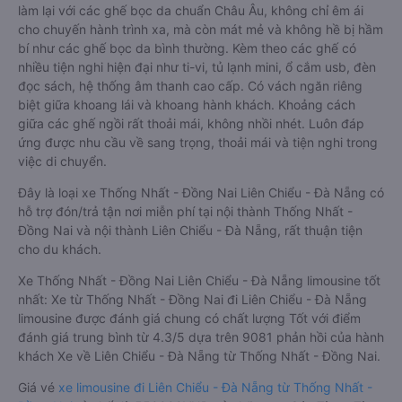
làm lại với các ghế bọc da chuẩn Châu Âu, không chỉ êm ái
cho chuyến hành trình xa, mà còn mát mẻ và không hề bị hầm
bí như các ghế bọc da bình thường. Kèm theo các ghế có
nhiều tiện nghi hiện đại như ti-vi, tủ lạnh mini, ổ cắm usb, đèn
đọc sách, hệ thống âm thanh cao cấp. Có vách ngăn riêng
biệt giữa khoang lái và khoang hành khách. Khoảng cách
giữa các ghế ngồi rất thoải mái, không nhồi nhét. Luôn đáp
ứng được nhu cầu về sang trọng, thoải mái và tiện nghi trong
việc di chuyển.
Đây là loại xe Thống Nhất - Đồng Nai Liên Chiểu - Đà Nẵng có
hỗ trợ đón/trả tận nơi miễn phí tại nội thành Thống Nhất -
Đồng Nai và nội thành Liên Chiểu - Đà Nẵng, rất thuận tiện
cho du khách.
Xe Thống Nhất - Đồng Nai Liên Chiểu - Đà Nẵng limousine tốt
nhất: Xe từ Thống Nhất - Đồng Nai đi Liên Chiểu - Đà Nẵng
limousine được đánh giá chung có chất lượng Tốt với điểm
đánh giá trung bình từ 4.3/5 dựa trên 9081 phản hồi của hành
khách Xe về Liên Chiểu - Đà Nẵng từ Thống Nhất - Đồng Nai.
Giá vé
xe limousine đi Liên Chiểu - Đà Nẵng từ Thống Nhất -