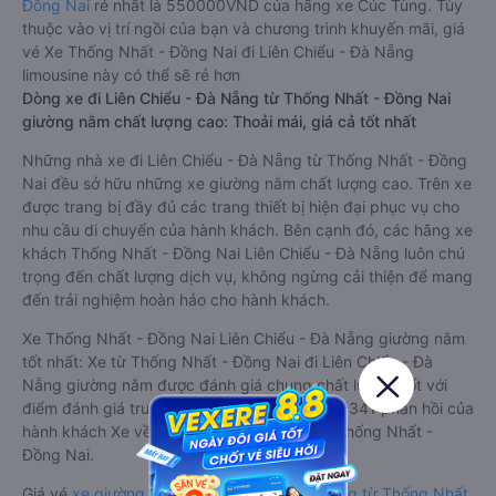
Đồng Nai
rẻ nhất là 550000VND của hãng xe Cúc Tùng. Tùy
thuộc vào vị trí ngồi của bạn và chương trình khuyến mãi, giá
vé Xe Thống Nhất - Đồng Nai đi Liên Chiểu - Đà Nẵng
limousine này có thể sẽ rẻ hơn
Dòng xe đi Liên Chiểu - Đà Nẵng từ Thống Nhất - Đồng Nai
giường nằm chất lượng cao: Thoải mái, giá cả tốt nhất
Những nhà xe đi Liên Chiểu - Đà Nẵng từ Thống Nhất - Đồng
Nai đều sở hữu những xe giường nằm chất lượng cao. Trên xe
được trang bị đầy đủ các trang thiết bị hiện đại phục vụ cho
nhu cầu di chuyển của hành khách. Bên cạnh đó, các hãng xe
khách Thống Nhất - Đồng Nai Liên Chiểu - Đà Nẵng luôn chú
trọng đến chất lượng dịch vụ, không ngừng cải thiện để mang
đến trải nghiệm hoàn hảo cho hành khách.
Xe Thống Nhất - Đồng Nai Liên Chiểu - Đà Nẵng giường nằm
tốt nhất: Xe từ Thống Nhất - Đồng Nai đi Liên Chiểu - Đà
Nẵng giường nằm được đánh giá chung chất lượng Tốt với
điểm đánh giá trung bình từ 4.0/5 dựa trên 4341 phản hồi của
hành khách Xe về Liên Chiểu - Đà Nẵng từ Thống Nhất -
Đồng Nai.
Giá vé
xe giường nằm đi Liên Chiểu - Đà Nẵng từ Thống Nhất