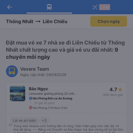
arrow_back
Tải app Vexere ngay!
Tải app Vexere
-30k
Mở app
Mở app
Nhận ưu đãi thành viên độc
-30k/ghế khi đặt vé máy bay qua
quyền
app
Thống Nhất
Liên Chiểu
Chọn ngày
Đặt mua vé xe 7 nhà xe đi Liên Chiểu từ Thống
Nhất chất lượng cao và giá vé ưu đãi nhất
: 9
chuyến mỗi ngày
Vexere Team
Ngày cập nhật: 08/08/2026
Bảo Ngọc
4.7
Limousine giường phòng 22 chỗ (WC)
(269 đánh giá)
Văn Phòng Bến xe An Sương
17 giờ 30 phút
Văn Phòng 179 Nam Trân
Lái xe an toàn
+3
Trang web Vexere.com hướng dẫn rõ ràng, thân thiện giúp cho việc lấy vé
khá dễ dàng. —- Riêng với Chuyến xe Bảo Ngọc mà đưa chúng tôi từ Sài Gòn