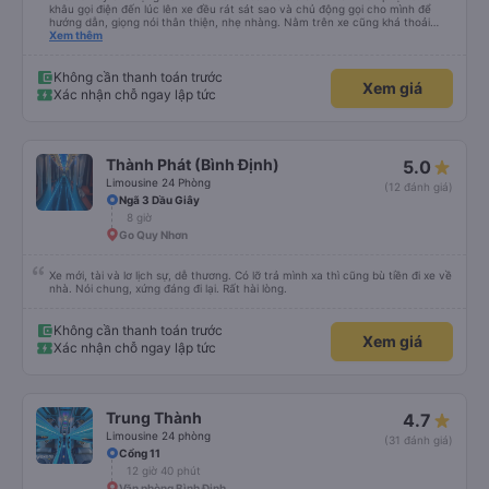
khâu gọi điện đến lúc lên xe đều rát sát sao và chủ động gọi cho mình để
hướng dẫn, giọng nói thân thiện, nhẹ nhàng. Nằm trên xe cũng khá thoải
mái, chăn nệm nước suối đầy đủ. Chuyến xe của mình hầu hết là các cô bác
Xem thêm
lớn tuổi thế nên khi hít thở sẽ thấy có một chút mùi người già Lúc xuống xe,
điểm thả của mình ban đầu dự kiến là Ngã 3 Sợi ( Nha Trang ) và bắt Grab
nhưng các anh hướng dẫn mình xuống ở đây không có ma nào dám chở đâu
Không cần thanh toán trước
Xem giá
( vì đây là địa bàn của thế lực xe ôm ngầm, dân chơi cỏ kẹo ke...) Và thế là
Xác nhận chỗ ngay lập tức
mình được chở xuống Ngã 3 thành , nơi sáng sủa an toàn hơn. Một Chuyến
xe được biết thêm nhiều câu chuyện mới. Cảm ơn nhà xe đã giúp đỡ
Thành Phát (Bình Định)
5.0
Limousine 24 Phòng
(12 đánh giá)
Ngã 3 Dầu Giây
8 giờ
Go Quy Nhơn
Xe mới, tài và lơ lịch sự, dễ thương. Có lỡ trả mình xa thì cũng bù tiền đi xe về
nhà. Nói chung, xứng đáng đi lại. Rất hài lòng.
Không cần thanh toán trước
Xem giá
Xác nhận chỗ ngay lập tức
Trung Thành
4.7
Limousine 24 phòng
(31 đánh giá)
Cổng 11
12 giờ 40 phút
Văn phòng Bình Định