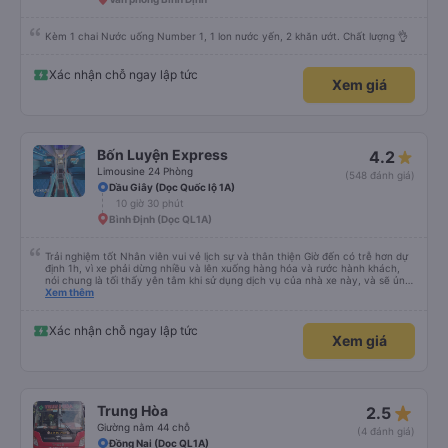
Kèm 1 chai Nước uống Number 1, 1 lon nước yến, 2 khăn ướt. Chất lượng 👌
Xác nhận chỗ ngay lập tức
Xem giá
Bốn Luyện Express
4.2
Limousine 24 Phòng
(548 đánh giá)
Dầu Giây (Dọc Quốc lộ 1A)
10 giờ 30 phút
Bình Định (Dọc QL1A)
Trải nghiệm tốt Nhân viên vui vẻ lịch sự và thân thiện Giờ đến có trễ hơn dự
định 1h, vì xe phải dừng nhiều và lên xuống hàng hóa và rước hành khách,
nói chung là tối thấy yên tâm khi sử dụng dịch vụ của nhà xe này, và sẽ ủng
hộ và giới thiệu cho người thân sử dụng dịch vụ của nhà xe này
Xem thêm
Xác nhận chỗ ngay lập tức
Xem giá
star_rate
Trung Hòa
2.5
Giường nằm 44 chỗ
(4 đánh giá)
Đồng Nai (Dọc QL1A)