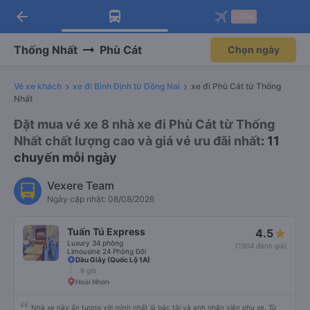
arrow_back
Tải app Vexere ngay!
Tải app Vexere
-30k
Mở app
Mở app
Nhận ưu đãi thành viên độc
-30k/ghế khi đặt vé máy bay qua
quyền
app
Thống Nhất
Phù Cát
Chọn ngày
Vé xe khách
xe đi Bình Định từ Đồng Nai
xe đi Phù Cát từ Thống
Nhất
Đặt mua vé xe 8 nhà xe đi Phù Cát từ Thống
Nhất chất lượng cao và giá vé ưu đãi nhất
: 11
chuyến mỗi ngày
Vexere Team
Ngày cập nhật: 08/08/2026
Tuấn Tú Express
4.5
Luxury 34 phòng
(1904 đánh giá)
Limousine 24 Phòng Đôi
Dầu Giây (Quốc Lộ 1A)
9 giờ
Hoài Nhơn
Nhà xe này ấn tượng với mình nhất là bác tài và anh nhân viên phụ xe. Từ