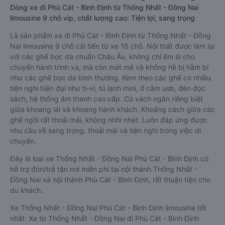
Dòng xe đi Phù Cát - Bình Định từ Thống Nhất - Đồng Nai
limousine 9 chỗ vip, chất lượng cao: Tiện lợi, sang trọng
Là sản phẩm xe đi Phù Cát - Bình Định từ Thống Nhất - Đồng
Nai limousine 9 chỗ cải tiến từ xe 16 chỗ. Nội thất được làm lại
với các ghế bọc da chuẩn Châu Âu, không chỉ êm ái cho
chuyến hành trình xa, mà còn mát mẻ và không hề bị hầm bí
như các ghế bọc da bình thường. Kèm theo các ghế có nhiều
tiện nghi hiện đại như ti-vi, tủ lạnh mini, ổ cắm usb, đèn đọc
sách, hệ thống âm thanh cao cấp. Có vách ngăn riêng biệt
giữa khoang lái và khoang hành khách. Khoảng cách giữa các
ghế ngồi rất thoải mái, không nhồi nhét. Luôn đáp ứng được
nhu cầu về sang trọng, thoải mái và tiện nghi trong việc di
chuyển.
Đây là loại xe Thống Nhất - Đồng Nai Phù Cát - Bình Định có
hỗ trợ đón/trả tận nơi miễn phí tại nội thành Thống Nhất -
Đồng Nai và nội thành Phù Cát - Bình Định, rất thuận tiện cho
du khách.
Xe Thống Nhất - Đồng Nai Phù Cát - Bình Định limousine tốt
nhất: Xe từ Thống Nhất - Đồng Nai đi Phù Cát - Bình Định