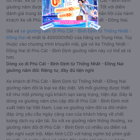
tốt nhất: Xe từ Thống Nhất - Đồng Nai đi Phù Cát - Bình Định
giường nằm được đánh giá chung chất lượng Tốt với điểm
đánh giá trung bình từ 4.0/5 dựa trên 1920 phản hồi của hành
khách Xe về Phù Cát - Bình Định từ Thống Nhất - Đồng Nai.
Giá vé
xe giường nằm đi Phù Cát - Bình Định từ Thống Nhất -
Đồng Nai
rẻ nhất là 400000VND của hãng xe Trung Hòa. Tùy
thuộc vào chương trình khuyến mãi, giá vé Xe Thống Nhất -
Đồng Nai đi Phù Cát - Bình Định giường nằm này có thể sẽ rẻ
hơn.
Dòng xe đi Phù Cát - Bình Định từ Thống Nhất - Đồng Nai
giường nằm đôi: Riêng tư, đầy đủ tiện nghi
Xe khách đi Phù Cát - Bình Định từ Thống Nhất - Đồng Nai
giường nằm đôi là loại xe đặc biệt. Với mỗi giường được thiết
kế như một phòng ngủ khách sạn sang trọng, hiện đại. Đây là
dòng xe giường nằm cho cặp đôi đi Phù Cát - Bình Định mới
xuất hiện tại Việt Nam. Loại xe giường nằm đôi ra đời nhằm
đáp ứng yêu cầu ngày càng cao của khách hàng về chất
lượng dịch vụ vận tải. So với xe giường nằm thông thường, xe
giường nằm đôi đi Phù Cát - Bình Định có nhiều ưu điểm và
tiện nghi vượt trội. Màn hình LCD với hàng nghìn bộ phim giải