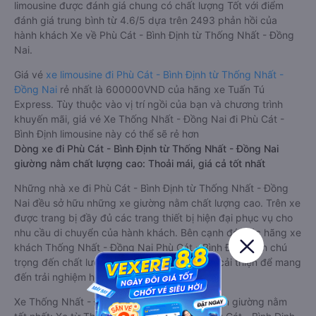
limousine được đánh giá chung có chất lượng Tốt với điểm
đánh giá trung bình từ 4.6/5 dựa trên 2493 phản hồi của
hành khách Xe về Phù Cát - Bình Định từ Thống Nhất - Đồng
Nai.
Giá vé
xe limousine đi Phù Cát - Bình Định từ Thống Nhất -
Đồng Nai
rẻ nhất là 600000VND của hãng xe Tuấn Tú
Express. Tùy thuộc vào vị trí ngồi của bạn và chương trình
khuyến mãi, giá vé Xe Thống Nhất - Đồng Nai đi Phù Cát -
Bình Định limousine này có thể sẽ rẻ hơn
Dòng xe đi Phù Cát - Bình Định từ Thống Nhất - Đồng Nai
giường nằm chất lượng cao: Thoải mái, giá cả tốt nhất
Những nhà xe đi Phù Cát - Bình Định từ Thống Nhất - Đồng
Nai đều sở hữu những xe giường nằm chất lượng cao. Trên xe
được trang bị đầy đủ các trang thiết bị hiện đại phục vụ cho
nhu cầu di chuyển của hành khách. Bên cạnh đó, các hãng xe
khách Thống Nhất - Đồng Nai Phù Cát - Bình Định luôn chú
trọng đến chất lượng dịch vụ, không ngừng cải thiện để mang
đến trải nghiệm hoàn hảo cho hành khách.
Xe Thống Nhất - Đồng Nai Phù Cát - Bình Định giường nằm