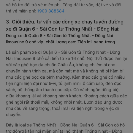
và hỗ trợ đổi trả vé miễn phí. Tổng đài tư vấn, đặt vé và đổi
trả vé miễn phí:
1900 888684
.
3. Giới thiệu, tư vấn các dòng xe chạy tuyến đường
xe đi Quận 6 - Sài Gòn từ Thống Nhất - Đồng Nai:
Dòng xe đi Quận 6 - Sài Gòn từ Thống Nhất - Đồng Nai
limousine 9 chỗ vip, chất lượng cao: Tiện lợi, sang trọng
Là sản phẩm xe đi Quận 6 - Sài Gòn từ Thống Nhất - Đồng
Nai limousine 9 chỗ cải tiến từ xe 16 chỗ. Nội thất được làm lại
với các ghế bọc da chuẩn Châu Âu, không chỉ êm ái cho
chuyến hành trình xa, mà còn mát mẻ và không hề bị hầm bí
như các ghế bọc da bình thường. Kèm theo các ghế có nhiều
tiện nghi hiện đại như ti-vi, tủ lạnh mini, ổ cắm usb, đèn đọc
sách, hệ thống âm thanh cao cấp. Có vách ngăn riêng biệt
giữa khoang lái và khoang hành khách. Khoảng cách giữa các
ghế ngồi rất thoải mái, không nhồi nhét. Luôn đáp ứng được
nhu cầu về sang trọng, thoải mái và tiện nghi trong việc di
chuyển.
Đây là loại xe Thống Nhất - Đồng Nai Quận 6 - Sài Gòn có hỗ
trợ đón/trả tận nơi miễn phí tại nội thành Thống Nhất - Đồng