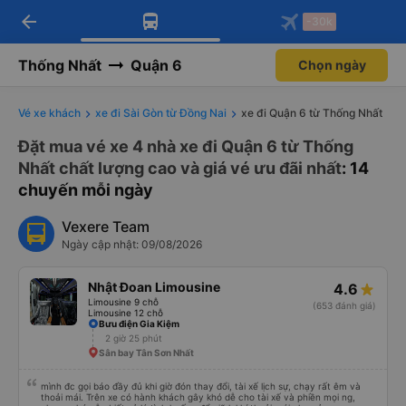
arrow_back
Tải app Vexere ngay!
Tải app Vexere
-30k
Mở app
Mở app
Nhận ưu đãi thành viên độc
-30k/ghế khi đặt vé máy bay qua
quyền
app
Thống Nhất
Quận 6
Chọn ngày
Vé xe khách
xe đi Sài Gòn từ Đồng Nai
xe đi Quận 6 từ Thống Nhất
Đặt mua vé xe 4 nhà xe đi Quận 6 từ Thống
Nhất chất lượng cao và giá vé ưu đãi nhất
: 14
chuyến mỗi ngày
Vexere Team
Ngày cập nhật: 09/08/2026
Nhật Đoan Limousine
4.6
Limousine 9 chỗ
(653 đánh giá)
Limousine 12 chỗ
Bưu điện Gia Kiệm
2 giờ 25 phút
Sân bay Tân Sơn Nhất
mình đc gọi báo đầy đủ khi giờ đón thay đổi, tài xế lịch sự, chạy rất êm và
thoải mái. Trên xe có hành khách gây khó dễ cho tài xế và phiền mọi ng,