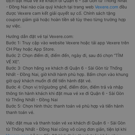
dịch đặt mua vé xe khách đi Quận 6 - Sài Gòn từ Thống Nhất
- Đồng Nai nào của quý khách tại trang web
Vexere.com
đều
được Vexere cam kết giải quyết sự cố. Chính sách tặng
coupon giảm giá hoặc hoàn tiền sẽ tùy theo từng trường hợp
sự việc.
Hướng dẫn đặt vé tại Vexere.com:
Bước 1: Truy cập vào website Vexere hoặc tải app Vexere trên
CH Play hoặc App Store.
Bước 2: Chọn điểm đi, điểm đến, ngày đi, sau đó chọn “TÌM
VÉ XE”.
Bước 3: Chọn hãng xe khách đi Quận 6 - Sài Gòn từ Thống
Nhất - Đồng Nai, giờ khởi hành phù hợp. Bấm chọn vào khung
giờ quý khách muốn đi để tiến hành đặt vé.
Bước 4: Chọn vị trí/giường ghế, điểm đón, điểm trả và nhập
thông tin hành khách khi đặt mua vé xe đi Quận 6 - Sài Gòn
từ Thống Nhất - Đồng Nai
Bước 5: Chọn hình thức thanh toán vé phù hợp và tiến hành
thanh toán vé.
Việc đặt mua và thanh toán vé xe khách đi Quận 6 - Sài Gòn
từ Thống Nhất - Đồng Nai cũng vô cùng đơn giản, tiện lợi khi