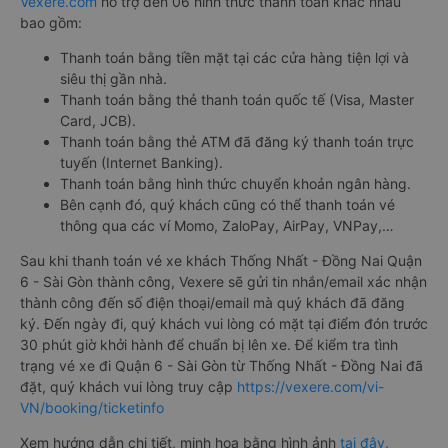
Vexere.com
hỗ trợ đến 06 hình thức thanh toán khác nhau
bao gồm:
Thanh toán bằng tiền mặt tại các cửa hàng tiện lợi và
siêu thị gần nhà.
Thanh toán bằng thẻ thanh toán quốc tế (Visa, Master
Card, JCB).
Thanh toán bằng thẻ ATM đã đăng ký thanh toán trực
tuyến (Internet Banking).
Thanh toán bằng hình thức chuyển khoản ngân hàng.
Bên cạnh đó, quý khách cũng có thể thanh toán vé
thông qua các ví Momo, ZaloPay, AirPay, VNPay,…
Sau khi thanh toán vé xe khách Thống Nhất - Đồng Nai Quận
6 - Sài Gòn thành công, Vexere sẽ gửi tin nhắn/email xác nhận
thành công đến số điện thoại/email mà quý khách đã đăng
ký. Đến ngày đi, quý khách vui lòng có mặt tại điểm đón trước
30 phút giờ khởi hành để chuẩn bị lên xe. Để kiểm tra tình
trạng vé xe đi Quận 6 - Sài Gòn từ Thống Nhất - Đồng Nai đã
đặt, quý khách vui lòng truy cập
https://vexere.com/vi-
VN/booking/ticketinfo
Xem hướng dẫn chi tiết, minh họa bằng hình ảnh
tại đây.