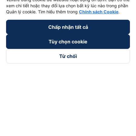
xem chi tiết hoặc thay đổi lựa chọn bất kỳ lúc nào trong phần
Quản lý cookie. Tìm hiểu thêm trong
Chính sách Cookie
.
Chấp nhận tất cả
Tùy chọn cookie
Từ chối
Theo dõi chúng tôi trên
Facebook
Tiktok
Youtube
Công ty TNHH Thương Mại Dịch Vụ Vexere
Địa chỉ đăng ký kinh doanh: 8C Chữ Đồng Tử, Phường Tân
Sơn Nhất, TP. Hồ Chí Minh, Việt Nam
Địa chỉ
:
Lầu 2, toà nhà H3 Circo Hoàng Diệu, 384 Hoàng Diệu,
Phường Khánh Hội, TP Hồ Chí Minh, Việt Nam
Tầng 3, toà nhà 101 Láng Hạ, 101 Láng Hạ, Phường Láng, TP.
Hà Nội, Việt Nam