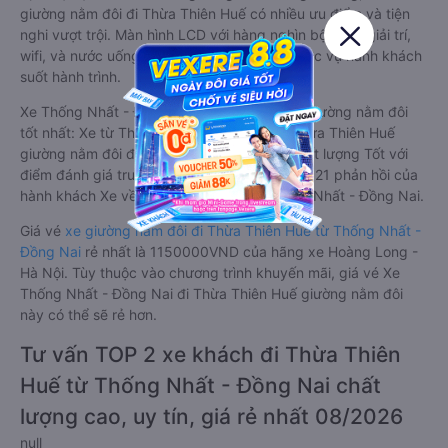
giường nằm đôi đi Thừa Thiên Huế có nhiều ưu điểm và tiện
nghi vượt trội. Màn hình LCD với hàng nghìn bộ phim giải trí,
wifi, và nước uống và chăn đắp miễn phí phục vụ hành khách
suốt hành trình.
Xe Thống Nhất - Đồng Nai Thừa Thiên Huế giường nằm đôi
tốt nhất: Xe từ Thống Nhất - Đồng Nai đi Thừa Thiên Huế
giường nằm đôi được đánh giá chung có chất lượng Tốt với
điểm đánh giá trung bình từ 4.4/5 dựa trên 321 phản hồi của
hành khách Xe về Thừa Thiên Huế từ Thống Nhất - Đồng Nai.
Giá vé
xe giường nằm đôi đi Thừa Thiên Huế từ Thống Nhất -
Đồng Nai
rẻ nhất là 1150000VND của hãng xe Hoàng Long -
Hà Nội. Tùy thuộc vào chương trình khuyến mãi, giá vé Xe
Thống Nhất - Đồng Nai đi Thừa Thiên Huế giường nằm đôi
này có thể sẽ rẻ hơn.
Tư vấn TOP 2 xe khách đi Thừa Thiên
Huế từ Thống Nhất - Đồng Nai chất
lượng cao, uy tín, giá rẻ nhất 08/2026
null