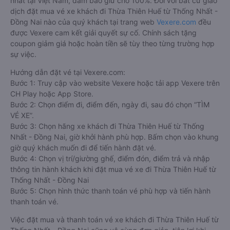
nhất tại Việt Nam, đảm bảo giữ chỗ 100%. Đối với bất cứ giao
dịch đặt mua vé xe khách đi Thừa Thiên Huế từ Thống Nhất -
Đồng Nai nào của quý khách tại trang web
Vexere.com
đều
được Vexere cam kết giải quyết sự cố. Chính sách tặng
coupon giảm giá hoặc hoàn tiền sẽ tùy theo từng trường hợp
sự việc.
Hướng dẫn đặt vé tại Vexere.com:
Bước 1: Truy cập vào website Vexere hoặc tải app Vexere trên
CH Play hoặc App Store.
Bước 2: Chọn điểm đi, điểm đến, ngày đi, sau đó chọn “TÌM
VÉ XE”.
Bước 3: Chọn hãng xe khách đi Thừa Thiên Huế từ Thống
Nhất - Đồng Nai, giờ khởi hành phù hợp. Bấm chọn vào khung
giờ quý khách muốn đi để tiến hành đặt vé.
Bước 4: Chọn vị trí/giường ghế, điểm đón, điểm trả và nhập
thông tin hành khách khi đặt mua vé xe đi Thừa Thiên Huế từ
Thống Nhất - Đồng Nai
Bước 5: Chọn hình thức thanh toán vé phù hợp và tiến hành
thanh toán vé.
Việc đặt mua và thanh toán vé xe khách đi Thừa Thiên Huế từ