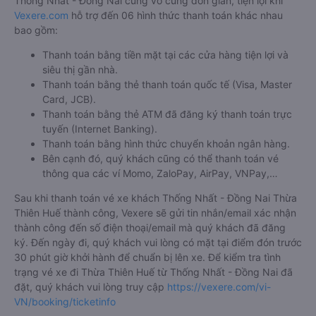
Thống Nhất - Đồng Nai cũng vô cùng đơn giản, tiện lợi khi
Vexere.com
hỗ trợ đến 06 hình thức thanh toán khác nhau
bao gồm:
Thanh toán bằng tiền mặt tại các cửa hàng tiện lợi và
siêu thị gần nhà.
Thanh toán bằng thẻ thanh toán quốc tế (Visa, Master
Card, JCB).
Thanh toán bằng thẻ ATM đã đăng ký thanh toán trực
tuyến (Internet Banking).
Thanh toán bằng hình thức chuyển khoản ngân hàng.
Bên cạnh đó, quý khách cũng có thể thanh toán vé
thông qua các ví Momo, ZaloPay, AirPay, VNPay,…
Sau khi thanh toán vé xe khách Thống Nhất - Đồng Nai Thừa
Thiên Huế thành công, Vexere sẽ gửi tin nhắn/email xác nhận
thành công đến số điện thoại/email mà quý khách đã đăng
ký. Đến ngày đi, quý khách vui lòng có mặt tại điểm đón trước
30 phút giờ khởi hành để chuẩn bị lên xe. Để kiểm tra tình
trạng vé xe đi Thừa Thiên Huế từ Thống Nhất - Đồng Nai đã
đặt, quý khách vui lòng truy cập
https://vexere.com/vi-
VN/booking/ticketinfo