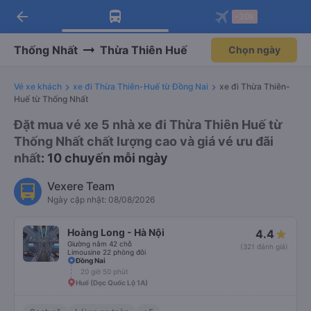
arrow_back
Tải app Vexere ngay!
Tải app Vexere
-30k
Mở app
Mở app
Nhận ưu đãi thành viên độc
-30k/ghế khi đặt vé máy bay qua
quyền
app
Thống Nhất
Thừa Thiên Huế
Chọn ngày
Vé xe khách
xe đi Thừa Thiên-Huế từ Đồng Nai
xe đi Thừa Thiên-
Huế từ Thống Nhất
Đặt mua vé xe 5 nhà xe đi Thừa Thiên Huế từ
Thống Nhất chất lượng cao và giá vé ưu đãi
nhất
: 10 chuyến mỗi ngày
Vexere Team
Ngày cập nhật: 08/08/2026
Hoàng Long - Hà Nội
4.4
Giường nằm 42 chỗ
(321 đánh giá)
Limousine 22 phòng đôi
Đồng Nai
20 giờ 50 phút
Huế (Dọc Quốc Lộ 1A)