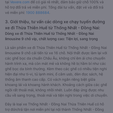
tại
Vexere.com
để có giá rẻ nhất, đảm bảo giữ chỗ 100% và
hỗ trợ đổi trả vé miễn phí. Tổng đài tư vấn, đặt vé và đổi trả
vé miễn phí:
1900 888684
.
3. Giới thiệu, tư vấn các dòng xe chạy tuyến đường
xe đi Thừa Thiên Huế từ Thống Nhất - Đồng Nai:
Dòng xe đi Thừa Thiên Huế từ Thống Nhất - Đồng Nai
limousine 9 chỗ vip, chất lượng cao: Tiện lợi, sang trọng
Là sản phẩm xe đi Thừa Thiên Huế từ Thống Nhất - Đồng Nai
limousine 9 chỗ cải tiến từ xe 16 chỗ. Nội thất được làm lại với
các ghế bọc da chuẩn Châu Âu, không chỉ êm ái cho chuyến
hành trình xa, mà còn mát mẻ và không hề bị hầm bí như các
ghế bọc da bình thường. Kèm theo các ghế có nhiều tiện nghi
hiện đại như ti-vi, tủ lạnh mini, ổ cắm usb, đèn đọc sách, hệ
thống âm thanh cao cấp. Có vách ngăn riêng biệt giữa
khoang lái và khoang hành khách. Khoảng cách giữa các ghế
ngồi rất thoải mái, không nhồi nhét. Luôn đáp ứng được nhu
cầu về sang trọng, thoải mái và tiện nghi trong việc di chuyển.
Đây là loại xe Thống Nhất - Đồng Nai Thừa Thiên Huế có hỗ
trợ đón/trả tận nơi miễn phí tại nội thành Thống Nhất - Đồng