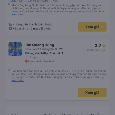
Sạch sẽ
Lái xe an toàn
+5
Mình cũng từng đi rất nhiều xe Bắc nam nhưng gặp toàn xe chở hàng và
chất hàng dọc đường rất lâu và mất thời gian nhưng lan đầu tiên gặp xe
hoàng long A3 trên xe đây đủ tiện nghi sac tại giường xe sạch sẽ thơm tài xế
lo xe thoải mái vui tính sẽ con ung hô nhe
Xem thêm
Không cần thanh toán trước
Xem giá
Xác nhận chỗ ngay lập tức
Tân Quang Dũng
3.7
Limousine 22 Phòng Đôi G ( WC)
(3004 đánh giá)
Long Khánh (Dọc Quốc Lộ 1A)
21 giờ
Bến xe Phía Nam Huế
Các bạn nữ lễ tân xinh iu. Các anh, chú, bác VP ĐH vui tính, quan tâm khách,
vui vẻ, nhiệt tình. Trong chuyến đi của mình có 2 gia đình bác lớn tuổi nc khá
to, có bạn nv nhắc nhở thì 2 bác mắng lại bạn ấy. Nếu 2 bác ấy có đánh giá
xấu thì mình ngược lại nha. Bạn ấy nhắc nhở rất đúng. 2 bác nói rất to. To
Xem thêm
đến lỗi mình ngủ còn mơ được câu chuyện các bác nói với nhau xuất hiện
trong giấc mơ của mình luôn. Nên nếu bạn ấy bị phản ánh thì đừng trừ lương
bạn ấy nha. Nếu bạn ấy bị trừ thì bảo bạn ấy liên hệ sđt của mình, mình hỗ
Xem giá
trợ ạ. Số mình đuôi 666, chuyến ĐH-NT ngày 16/1. À các bạn nữ lễ tân xinh
iu còn đổi cho mình phòng đơn sang đôi xong còn note là (một mình) yêu
luôn. Nhưng phòng đôi mà nằm một thì mỗi lần xe rẽ 1 cái là ✈️ Ít đi xe khách
nhưng đủ để đánh giá 10/10.