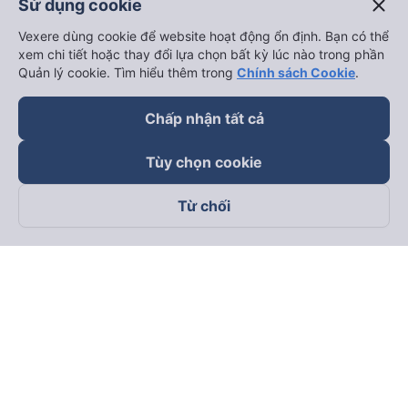
close
Sử dụng cookie
Vexere dùng cookie để website hoạt động ổn định. Bạn có thể
xem chi tiết hoặc thay đổi lựa chọn bất kỳ lúc nào trong phần
Quản lý cookie. Tìm hiểu thêm trong
Chính sách Cookie
.
Chấp nhận tất cả
Tùy chọn cookie
Từ chối
Theo dõi chúng tôi trên
Facebook
Tiktok
Youtube
Công ty TNHH Thương Mại Dịch Vụ Vexere
Địa chỉ đăng ký kinh doanh: 8C Chữ Đồng Tử, Phường Tân
Sơn Nhất, TP. Hồ Chí Minh, Việt Nam
Địa chỉ
:
Lầu 2, toà nhà H3 Circo Hoàng Diệu, 384 Hoàng Diệu,
Phường Khánh Hội, TP Hồ Chí Minh, Việt Nam