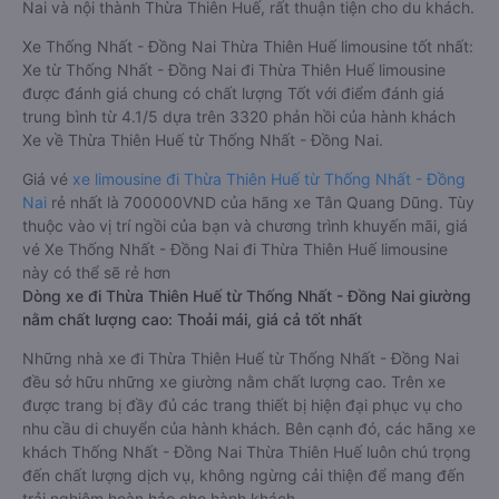
Nai và nội thành Thừa Thiên Huế, rất thuận tiện cho du khách.
Xe Thống Nhất - Đồng Nai Thừa Thiên Huế limousine tốt nhất:
Xe từ Thống Nhất - Đồng Nai đi Thừa Thiên Huế limousine
được đánh giá chung có chất lượng Tốt với điểm đánh giá
trung bình từ 4.1/5 dựa trên 3320 phản hồi của hành khách
Xe về Thừa Thiên Huế từ Thống Nhất - Đồng Nai.
Giá vé
xe limousine đi Thừa Thiên Huế từ Thống Nhất - Đồng
Nai
rẻ nhất là 700000VND của hãng xe Tân Quang Dũng. Tùy
thuộc vào vị trí ngồi của bạn và chương trình khuyến mãi, giá
vé Xe Thống Nhất - Đồng Nai đi Thừa Thiên Huế limousine
này có thể sẽ rẻ hơn
Dòng xe đi Thừa Thiên Huế từ Thống Nhất - Đồng Nai giường
nằm chất lượng cao: Thoải mái, giá cả tốt nhất
Những nhà xe đi Thừa Thiên Huế từ Thống Nhất - Đồng Nai
đều sở hữu những xe giường nằm chất lượng cao. Trên xe
được trang bị đầy đủ các trang thiết bị hiện đại phục vụ cho
nhu cầu di chuyển của hành khách. Bên cạnh đó, các hãng xe
khách Thống Nhất - Đồng Nai Thừa Thiên Huế luôn chú trọng
đến chất lượng dịch vụ, không ngừng cải thiện để mang đến
trải nghiệm hoàn hảo cho hành khách.