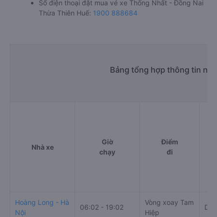
Số điện thoại đặt mua vé xe Thống Nhất - Đồng Nai
Thừa Thiên Huế:
1900 888684
Bảng tổng hợp thông tin nh
Giờ
Điểm
Nhà xe
chạy
đi
Hoàng Long - Hà
Vòng xoay Tam
06:02 - 19:02
Dọc
Nội
Hiệp