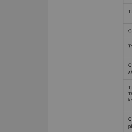
T
C
T
C
s
T
T
k
C
p