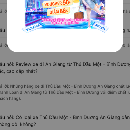
rả lời: Chuyến xe có giờ xuất phát sớm nhất vào lúc 6:15 là của nhà
âu hỏi: Nhà xe đi An Giang từ Thủ Dầu Một - Bình Dương nà
rả lời: Chuyến xe có giờ xuất phát trễ (muộn) nhất là vào lúc 21:00 
âu hỏi: Review xe đi An Giang từ Thủ Dầu Một - Bình Dương
ắc, cao cấp nhất?
rả lời: Những hãng xe đi Thủ Dầu Một - Bình Dương An Giang chất lượ
hanh Loan đi An Giang từ Thủ Dầu Một - Bình Dương với điểm chất lư
hách hàng).
âu hỏi: Có loại xe Thủ Dầu Một - Bình Dương An Giang dành
hòng đôi không?