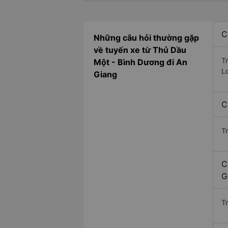
C
Những câu hỏi thường gặp
về tuyến xe từ Thủ Dầu
T
Một - Bình Dương đi An
L
Giang
C
T
C
G
Tr