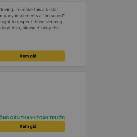
driving. To make this a 5-star
company implements a "no sound"
 night to respect those sleeping.
is key! Also, please display the
e the cabin for convenience. I
------ ​ Xe chất
t an toàn. Để dịch vụ hoàn hảo
 quy định rõ ràng về việc giữ im
Xem giá
ại) vào ban đêm để tránh làm
 Ngoài ra, nhà xe nên dán sẵn
 hành khách dễ dàng sử dụng.
à xe trong tương lai!
ÔNG CẦN THANH TOÁN TRƯỚC
Xem giá