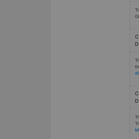
T
G
C
D
T
t
đ
C
D
T
T
M