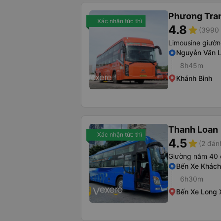
Phương Tra
Xác nhận tức thì
4.8
star
(3990 
Limousine giườ
Nguyễn Văn 
8h45m
Khánh Bình
Thanh Loan
Xác nhận tức thì
4.5
star
(2 đán
Giường nằm 40 
Bến Xe Khách
6h30m
Bến Xe Long 