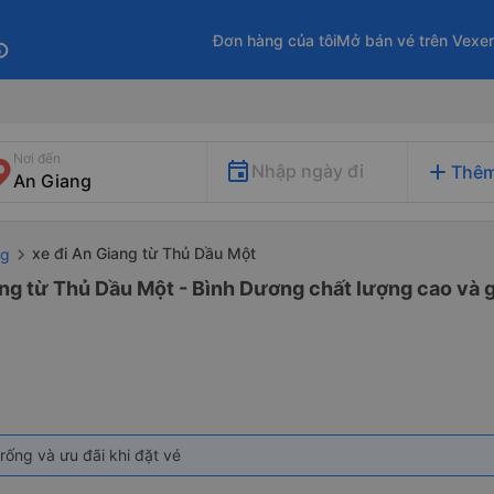
Đơn hàng của tôi
Mở bán vé trên Vexe
fo
Nơi đến
add
Nhập ngày đi
Thêm
xe đi An Giang từ Thủ Dầu Một
ng
ng từ Thủ Dầu Một - Bình Dương chất lượng cao và g
rống và ưu đãi khi đặt vé