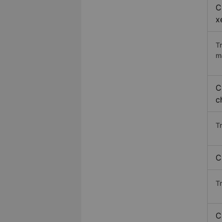
C
x
T
m
C
c
T
C
T
C