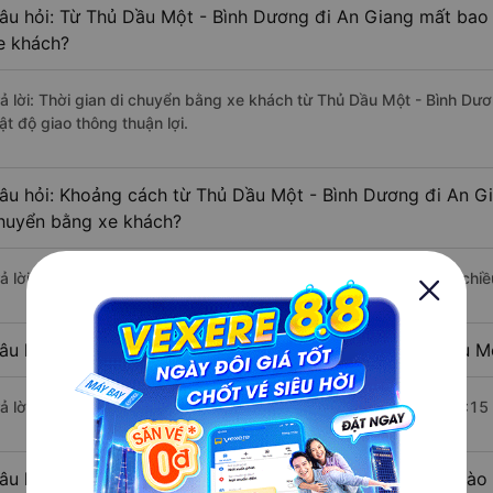
âu hỏi: Từ Thủ Dầu Một - Bình Dương đi An Giang mất bao 
e khách?
rả lời: Thời gian di chuyển bằng xe khách từ Thủ Dầu Một - Bình Dươ
ật độ giao thông thuận lợi.
âu hỏi: Khoảng cách từ Thủ Dầu Một - Bình Dương đi An Gi
huyển bằng xe khách?
rả lời: Đoạn đường đi An Giang từ Thủ Dầu Một - Bình Dương có chi
âu hỏi: Mỗi ngày có bao nhiêu chuyến xe khách Thủ Dầu M
rả lời: Trung bình mỗi ngày có khoảng 10 chuyến xe bắt đầu từ 6:15
âu hỏi: Nhà xe đi Thủ Dầu Một - Bình Dương An Giang nào