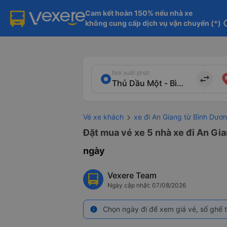
Cam kết hoàn 150% nếu nhà xe

không cung cấp dịch vụ vận chuyển (*)
in
Nơi xuất phát
import_export
Vé xe khách
xe đi An Giang từ Bình Dươ
Đặt mua vé xe 5 nhà xe đi An Gia
ngày
Vexere Team
Ngày cập nhật: 07/08/2026
Chọn ngày đi để xem giá vé, số ghế t
info