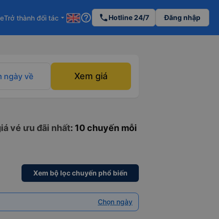
help_outline
phone
Hotline 24/7
Đăng nhập
re
Trở thành đối tác
arrow_drop_down
Xem giá
 ngày về
iá vé ưu đãi nhất
: 10 chuyến mỗi
Xem bộ lọc chuyến phổ biến
Chọn ngày