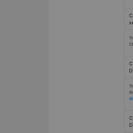
C
x
T
C
C
D
T
t
đ
C
D