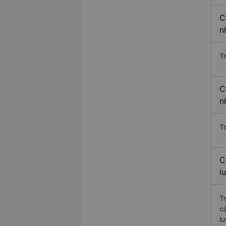
C
n
T
C
n
T
C
l
T
c
l