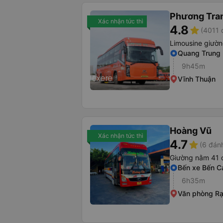
Phương Tra
Xác nhận tức thì
4.8
star
(4011 
Limousine giườ
Quang Trung
9h45m
Vĩnh Thuận
Hoàng Vũ
Xác nhận tức thì
4.7
star
(6 đánh
Giường nằm 41 
Bến xe Bến C
6h35m
Văn phòng Rạ