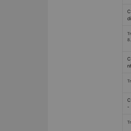
C
d
T
8.
C
n
T
C
-
T