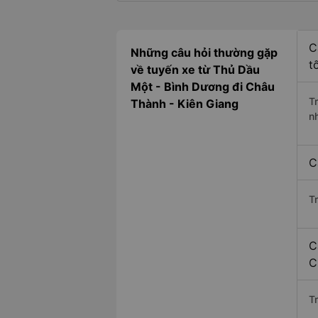
C
Những câu hỏi thường gặp
t
về tuyến xe từ Thủ Dầu
Một - Bình Dương đi Châu
T
Thành - Kiên Giang
n
C
T
C
C
Tr