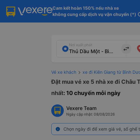
Cam kết hoàn 150% nếu nhà xe

không cung cấp dịch vụ vận chuyển (*)
in
Nơi xuất phát
import_export
Vé xe khách
xe đi Kiên Giang từ Bình Dư
Đặt mua vé xe 5 nhà xe đi Châu 
nhất
: 10 chuyến mỗi ngày
Vexere Team
Ngày cập nhật: 08/08/2026
Chọn ngày đi để xem giá vé, số ghế t
info