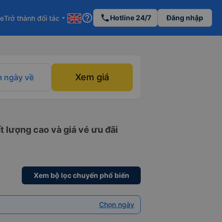
help_outline
phone
Hotline 24/7
Đăng nhập
re
Trở thành đối tác
arrow_drop_down
Xem giá
 ngày về
 lượng cao và giá vé ưu đãi
Xem bộ lọc chuyến phổ biến
Chọn ngày