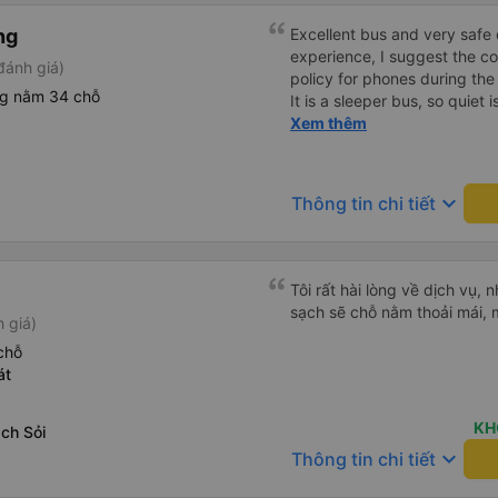
ng
Excellent bus and very safe 
experience, I suggest the 
đánh giá)
policy for phones during the
ng nằm 34 chỗ
It is a sleeper bus, so quiet 
Wi-Fi password clearly insid
Xem thêm
would definitely ride with them again! --------
lượng tốt và tài xế lái xe rấ
hơn, tôi góp ý nhà xe nên có
keyboard_arrow_down
Thông tin chi tiết
lặng (tắt âm thanh điện tho
phiền hành khách khác ngủ.
mật khẩu Wi-Fi trong xe để
Tôi vẫn sẽ tiếp tục ủng hộ nh
Tôi rất hài lòng về dịch vụ, n
sạch sẽ chỗ nằm thoải mái, 
 giá)
chỗ
át
KH
ch Sỏi
keyboard_arrow_down
Thông tin chi tiết