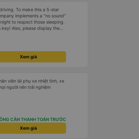
driving. To make this a 5-star
company implements a "no sound"
 night to respect those sleeping.
is key! Also, please display the
e the cabin for convenience. I
------ ​ Xe chất
t an toàn. Để dịch vụ hoàn hảo
 quy định rõ ràng về việc giữ im
Xem giá
ại) vào ban đêm để tránh làm
 Ngoài ra, nhà xe nên dán sẵn
 hành khách dễ dàng sử dụng.
à xe trong tương lai!
hân viên lái phụ xe nhiệt tình, xe
mọi người nên trải nghiệm
ÔNG CẦN THANH TOÁN TRƯỚC
Xem giá