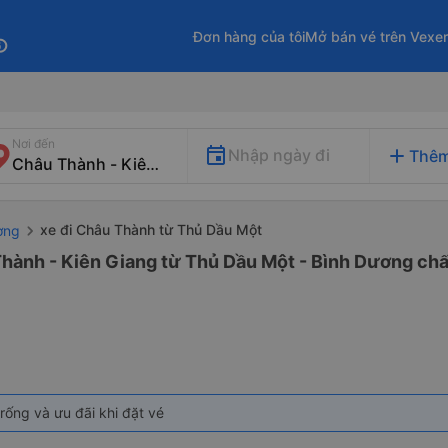
Đơn hàng của tôi
Mở bán vé trên Vexe
fo
Nơi đến
add
Nhập ngày đi
Thêm
xe đi Châu Thành từ Thủ Dầu Một
ơng
Thành - Kiên Giang từ Thủ Dầu Một - Bình Dương chất
rống và ưu đãi khi đặt vé