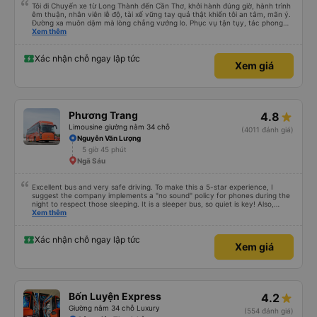
Tôi đi Chuyến xe từ Long Thành đến Cần Thơ, khởi hành đúng giờ, hành trình
êm thuận, nhân viên lễ độ, tài xế vững tay quả thật khiến tôi an tâm, mãn ý.
Đường xa muôn dặm mà lòng chẳng vướng lo. Phục vụ tận tụy, tác phong
nghiêm cẩn, hiếm thấy giữa thời buổi kim tiền vội vã. Xã hội loạn đạo. Xin gửi
Xem thêm
lời tán dương chân thành, kính chúc nhà xe ngày một hưng thịnh, vạn lộ bình
an.”
Xác nhận chỗ ngay lập tức
Xem giá
Phương Trang
4.8
Limousine giường nằm 34 chỗ
(4011 đánh giá)
Nguyễn Văn Lượng
5 giờ 45 phút
Ngã Sáu
Excellent bus and very safe driving. To make this a 5-star experience, I
suggest the company implements a "no sound" policy for phones during the
night to respect those sleeping. It is a sleeper bus, so quiet is key! Also,
please display the Wi-Fi password clearly inside the cabin for convenience. I
Xem thêm
would definitely ride with them again! -------------- ​ Xe chất lượng tốt và
tài xế lái xe rất an toàn. Để dịch vụ hoàn hảo hơn, tôi góp ý nhà xe nên có
quy định rõ ràng về việc giữ im lặng (tắt âm thanh điện thoại) vào ban đêm
Xác nhận chỗ ngay lập tức
Xem giá
để tránh làm phiền hành khách khác ngủ. Ngoài ra, nhà xe nên dán sẵn mật
khẩu Wi-Fi trong xe để hành khách dễ dàng sử dụng. Tôi vẫn sẽ tiếp tục ủng
hộ nhà xe trong tương lai!
Bốn Luyện Express
4.2
Giường nằm 34 chỗ Luxury
(554 đánh giá)