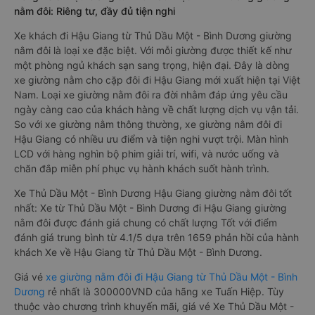
nằm đôi: Riêng tư, đầy đủ tiện nghi
Xe khách đi Hậu Giang từ Thủ Dầu Một - Bình Dương giường
nằm đôi là loại xe đặc biệt. Với mỗi giường được thiết kế như
một phòng ngủ khách sạn sang trọng, hiện đại. Đây là dòng
xe giường nằm cho cặp đôi đi Hậu Giang mới xuất hiện tại Việt
Nam. Loại xe giường nằm đôi ra đời nhằm đáp ứng yêu cầu
ngày càng cao của khách hàng về chất lượng dịch vụ vận tải.
So với xe giường nằm thông thường, xe giường nằm đôi đi
Hậu Giang có nhiều ưu điểm và tiện nghi vượt trội. Màn hình
LCD với hàng nghìn bộ phim giải trí, wifi, và nước uống và
chăn đắp miễn phí phục vụ hành khách suốt hành trình.
Xe Thủ Dầu Một - Bình Dương Hậu Giang giường nằm đôi tốt
nhất: Xe từ Thủ Dầu Một - Bình Dương đi Hậu Giang giường
nằm đôi được đánh giá chung có chất lượng Tốt với điểm
đánh giá trung bình từ 4.1/5 dựa trên 1659 phản hồi của hành
khách Xe về Hậu Giang từ Thủ Dầu Một - Bình Dương.
Giá vé
xe giường nằm đôi đi Hậu Giang từ Thủ Dầu Một - Bình
Dương
rẻ nhất là 300000VND của hãng xe Tuấn Hiệp. Tùy
thuộc vào chương trình khuyến mãi, giá vé Xe Thủ Dầu Một -