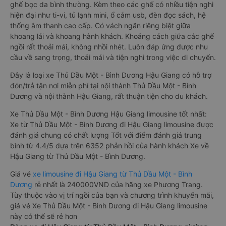
ghế bọc da bình thường. Kèm theo các ghế có nhiều tiện nghi
hiện đại như ti-vi, tủ lạnh mini, ổ cắm usb, đèn đọc sách, hệ
thống âm thanh cao cấp. Có vách ngăn riêng biệt giữa
khoang lái và khoang hành khách. Khoảng cách giữa các ghế
ngồi rất thoải mái, không nhồi nhét. Luôn đáp ứng được nhu
cầu về sang trọng, thoải mái và tiện nghi trong việc di chuyển.
Đây là loại xe Thủ Dầu Một - Bình Dương Hậu Giang có hỗ trợ
đón/trả tận nơi miễn phí tại nội thành Thủ Dầu Một - Bình
Dương và nội thành Hậu Giang, rất thuận tiện cho du khách.
Xe Thủ Dầu Một - Bình Dương Hậu Giang limousine tốt nhất:
Xe từ Thủ Dầu Một - Bình Dương đi Hậu Giang limousine được
đánh giá chung có chất lượng Tốt với điểm đánh giá trung
bình từ 4.4/5 dựa trên 6352 phản hồi của hành khách Xe về
Hậu Giang từ Thủ Dầu Một - Bình Dương.
Giá vé
xe limousine đi Hậu Giang từ Thủ Dầu Một - Bình
Dương
rẻ nhất là 240000VND của hãng xe Phương Trang.
Tùy thuộc vào vị trí ngồi của bạn và chương trình khuyến mãi,
giá vé Xe Thủ Dầu Một - Bình Dương đi Hậu Giang limousine
này có thể sẽ rẻ hơn