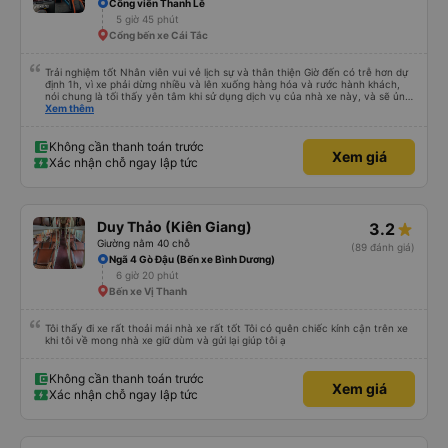
Công viên Thanh Lễ
5 giờ 45 phút
Cổng bến xe Cái Tắc
Trải nghiệm tốt Nhân viên vui vẻ lịch sự và thân thiện Giờ đến có trễ hơn dự
định 1h, vì xe phải dừng nhiều và lên xuống hàng hóa và rước hành khách,
nói chung là tối thấy yên tâm khi sử dụng dịch vụ của nhà xe này, và sẽ ủng
hộ và giới thiệu cho người thân sử dụng dịch vụ của nhà xe này
Xem thêm
Không cần thanh toán trước
Xem giá
Xác nhận chỗ ngay lập tức
Duy Thảo (Kiên Giang)
3.2
Giường nằm 40 chỗ
(89 đánh giá)
Ngã 4 Gò Đậu (Bến xe Bình Dương)
6 giờ 20 phút
Bến xe Vị Thanh
Tôi thấy đi xe rất thoải mái nhà xe rất tốt Tôi có quên chiếc kính cận trên xe
khi tôi về mong nhà xe giữ dùm và gửi lại giúp tôi ạ
Không cần thanh toán trước
Xem giá
Xác nhận chỗ ngay lập tức