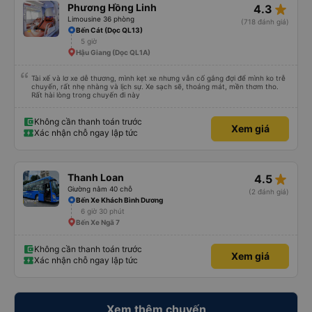
star_rate
Phương Hồng Linh
4.3
Limousine 36 phòng
(718 đánh giá)
Bến Cát (Dọc QL13)
5 giờ
Hậu Giang (Dọc QL1A)
Tài xế và lơ xe dễ thương, mình kẹt xe nhưng vẫn cố gắng đợi để mình ko trễ
chuyến, rất nhẹ nhàng và lịch sự. Xe sạch sẽ, thoáng mát, mền thơm tho.
Rất hài lòng trong chuyến đi này
Không cần thanh toán trước
Xem giá
Xác nhận chỗ ngay lập tức
star_rate
Thanh Loan
4.5
Giường nằm 40 chỗ
(2 đánh giá)
Bến Xe Khách Bình Dương
6 giờ 30 phút
Bến Xe Ngã 7
Không cần thanh toán trước
Xem giá
Xác nhận chỗ ngay lập tức
Xem thêm chuyến