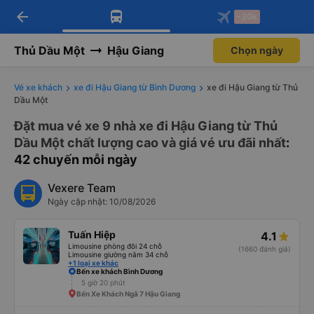
arrow_back
Tải app Vexere ngay!
Tải app Vexere
-30k
Mở app
Mở app
Nhận ưu đãi thành viên độc
-30k/ghế khi đặt vé máy bay qua
quyền
app
Thủ Dầu Một
Hậu Giang
Chọn ngày
Vé xe khách
xe đi Hậu Giang từ Bình Dương
xe đi Hậu Giang từ Thủ
Dầu Một
Đặt mua vé xe 9 nhà xe đi Hậu Giang từ Thủ
Dầu Một chất lượng cao và giá vé ưu đãi nhất
:
42 chuyến mỗi ngày
Vexere Team
Ngày cập nhật: 10/08/2026
Tuấn Hiệp
4.1
Limousine phòng đôi 24 chỗ
(1660 đánh giá)
Limousine giường nằm 34 chỗ
+1 loại xe khác
Bến xe khách Bình Dương
5 giờ 20 phút
Bến Xe Khách Ngã 7 Hậu Giang