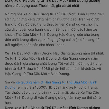
Dòng xe đi Hậu Giang từ Thủ Dầu Một - Bình Dương giường
nằm chất lượng cao: Thoải mái, giá cả tốt nhất
Những nhà xe đi Hậu Giang từ Thủ Dầu Một - Bình Dương đều
sở hữu những xe giường nằm chất lượng cao. Trên xe được
trang bị đầy đủ các trang thiết bị hiện đại phục vụ cho nhu
cầu di chuyển của hành khách. Bên cạnh đó, các hãng xe
khách Thủ Dầu Một - Bình Dương Hậu Giang luôn chú trọng
đến chất lượng dịch vụ, không ngừng cải thiện để mang đến
trải nghiệm hoàn hảo cho hành khách.
Xe Thủ Dầu Một - Bình Dương Hậu Giang giường nằm tốt nhất:
Xe từ Thủ Dầu Một - Bình Dương đi Hậu Giang giường nằm
được đánh giá chung chất lượng Tốt với điểm đánh giá trung
bình từ 4.3/5 dựa trên 6989 phản hồi của hành khách Xe về
Hậu Giang từ Thủ Dầu Một - Bình Dương.
Giá vé
xe giường nằm đi Hậu Giang từ Thủ Dầu Một - Bình
Dương
rẻ nhất là 240000VND của hãng xe Phương Trang.
Tùy thuộc vào chương trình khuyến mãi, giá vé Xe Thủ Dầu
Một - Bình Dương đi Hậu Giang giường nằm này có thể sẽ rẻ
hơn.
Dòng xe đi Hậu Giang từ Thủ Dầu Một - Bình Dương giường