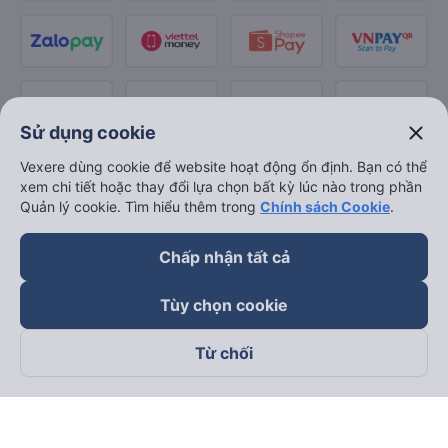
close
Sử dụng cookie
Vexere dùng cookie để website hoạt động ổn định. Bạn có thể
xem chi tiết hoặc thay đổi lựa chọn bất kỳ lúc nào trong phần
Quản lý cookie. Tìm hiểu thêm trong
Chính sách Cookie
.
Chấp nhận tất cả
Tùy chọn cookie
Từ chối
Theo dõi chúng tôi trên
Facebook
Tiktok
Youtube