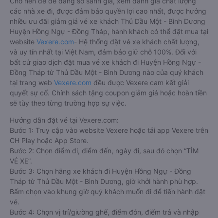
Cho nên để dễ dàng so sánh giá, xem đánh giá chất lượng
các nhà xe đi, được đảm bảo quyền lợi cao nhất, được hưởng
nhiều ưu đãi giảm giá vé xe khách Thủ Dầu Một - Bình Dương
Huyện Hồng Ngự - Đồng Tháp, hành khách có thể đặt mua tại
website
Vexere.com
- Hệ thống đặt vé xe khách chất lượng,
và uy tín nhất tại Việt Nam, đảm bảo giữ chỗ 100%. Đối với
bất cứ giao dịch đặt mua vé xe khách đi Huyện Hồng Ngự -
Đồng Tháp từ Thủ Dầu Một - Bình Dương nào của quý khách
tại trang web
Vexere.com
đều được Vexere cam kết giải
quyết sự cố. Chính sách tặng coupon giảm giá hoặc hoàn tiền
sẽ tùy theo từng trường hợp sự việc.
Hướng dẫn đặt vé tại Vexere.com:
Bước 1: Truy cập vào website Vexere hoặc tải app Vexere trên
CH Play hoặc App Store.
Bước 2: Chọn điểm đi, điểm đến, ngày đi, sau đó chọn “TÌM
VÉ XE”.
Bước 3: Chọn hãng xe khách đi Huyện Hồng Ngự - Đồng
Tháp từ Thủ Dầu Một - Bình Dương, giờ khởi hành phù hợp.
Bấm chọn vào khung giờ quý khách muốn đi để tiến hành đặt
vé.
Bước 4: Chọn vị trí/giường ghế, điểm đón, điểm trả và nhập