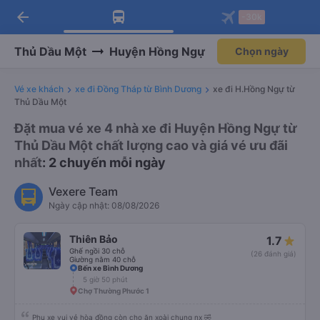
arrow_back
Tải app Vexere ngay!
Tải app Vexere
-30k
Mở app
Mở app
Nhận ưu đãi thành viên độc
-30k/ghế khi đặt vé máy bay qua
quyền
app
Thủ Dầu Một
Huyện Hồng Ngự
Chọn ngày
Vé xe khách
xe đi Đồng Tháp từ Bình Dương
xe đi H.Hồng Ngự từ
Thủ Dầu Một
Đặt mua vé xe 4 nhà xe đi Huyện Hồng Ngự từ
Thủ Dầu Một chất lượng cao và giá vé ưu đãi
nhất
: 2 chuyến mỗi ngày
Vexere Team
Ngày cập nhật: 08/08/2026
Thiên Bảo
1.7
Ghế ngồi 30 chỗ
(26 đánh giá)
Giường nằm 40 chỗ
Bến xe Bình Dương
5 giờ 50 phút
Chợ Thường Phước 1
Phụ xe vui vẻ hòa đồng còn cho ăn xoài chung nx 🤣