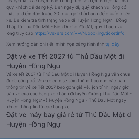
nhắn/email xác nhận thành công đến số điện thoại/email mà
quý khách đã đăng ký. Đến ngày đi, quý khách vui lòng có
mặt tại điểm đón trước 30 phút giờ khởi hành để chuẩn bị lên
xe. Để kiểm tra tình trạng vé xe đi Huyện Hồng Ngự - Đồng
Tháp từ Thủ Dầu Một - Bình Dương đã đặt, quý khách vui
lòng truy cập
https://vexere.com/vi-VN/booking/ticketinfo
Xem hướng dẫn chi tiết, minh họa bằng hình ảnh
tại đây.
Đặt vé xe Tết 2027 từ Thủ Dầu Một đi
Huyện Hồng Ngự
Vé xe tết 2027 từ Thủ Dầu Một đi Huyện Hồng Ngự vẫn chưa
được công bố. Vexere.com sẽ sớm thông báo cho các bạn
thông tin vé xe Tết 2027 bao gồm giá vé, lịch trình, ngày giờ
bán vé của các hãng xe khách đi tuyến đường Thủ Dầu Một -
Huyện Hồng Ngự và Huyện Hồng Ngự - Thủ Dầu Một ngay
khi có thông tin từ các hãng xe.
Đặt vé máy bay giá rẻ từ Thủ Dầu Một đi
Huyện Hồng Ngự