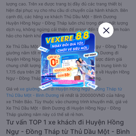
lượng cao. Trên xe được trang bị đầy đủ các trang thiết bị
hiện đại phục vụ cho nhu cầu di chuyển của hành khách. Bên
cạnh đó, các hãng xe khách Thủ Dầu Một - Bình Dương
Huyện Hồng Ngự - Đồng Tháp luôn chú trọng đến chất lượng
dịch vụ, không ngừng cải thiện để mang đến trải nghiệm hoàn
hảo cho hành khách.
Xe Thủ Dầu Một - Bình Dương Huyện Hồng Ngự - Đồng Tháp
giường nằm tốt nhất: Xe từ Thủ Dầu Một - Bình Dương đi
Huyện Hồng Ngự - Đồng Tháp giường nằm được đánh giá
chung chất lượng Trung bình với điểm đánh giá trung bình từ
1.7/5 dựa trên 26 phản hồi của hành khách Xe về Huyện Hồng
Ngự - Đồng Tháp từ Thủ Dầu Một - Bình Dương.
Giá vé
xe giường nằm đi Huyện Hồng Ngự - Đồng Tháp từ
Thủ Dầu Một - Bình Dương
rẻ nhất là 200000VND của hãng
xe Thiên Bảo. Tùy thuộc vào chương trình khuyến mãi, giá vé
Xe Thủ Dầu Một - Bình Dương đi Huyện Hồng Ngự - Đồng
Tháp giường nằm này có thể sẽ rẻ hơn.
Tư vấn TOP 1 xe khách đi Huyện Hồng
Ngự - Đồng Tháp từ Thủ Dầu Một - Bình