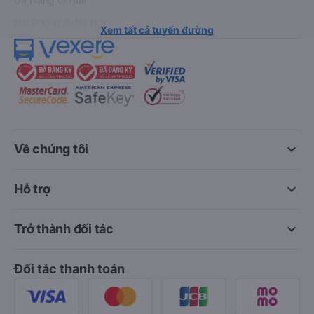
Hải Phòng đi Hà Nội
Xem tất cả tuyến đường
keyboard_arrow_down
Về chúng tôi
keyboard_arrow_down
Hỗ trợ
keyboard_arrow_down
Trở thành đối tác
Đối tác thanh toán