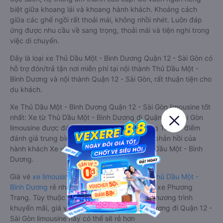
biệt giữa khoang lái và khoang hành khách. Khoảng cách
giữa các ghế ngồi rất thoải mái, không nhồi nhét. Luôn đáp
ứng được nhu cầu về sang trọng, thoải mái và tiện nghi trong
việc di chuyển.
Đây là loại xe Thủ Dầu Một - Bình Dương Quận 12 - Sài Gòn có
hỗ trợ đón/trả tận nơi miễn phí tại nội thành Thủ Dầu Một -
Bình Dương và nội thành Quận 12 - Sài Gòn, rất thuận tiện cho
du khách.
Xe Thủ Dầu Một - Bình Dương Quận 12 - Sài Gòn limousine tốt
nhất: Xe từ Thủ Dầu Một - Bình Dương đi Quận 12 - Sài Gòn
limousine được đánh giá chung có chất lượng Tốt với điểm
đánh giá trung bình từ 4.8/5 dựa trên 3939 phản hồi của
hành khách Xe về Quận 12 - Sài Gòn từ Thủ Dầu Một - Bình
Dương.
Giá vé
xe limousine đi Quận 12 - Sài Gòn từ Thủ Dầu Một -
Bình Dương
rẻ nhất là 150000VND của hãng xe Phương
Trang. Tùy thuộc vào vị trí ngồi của bạn và chương trình
khuyến mãi, giá vé Xe Thủ Dầu Một - Bình Dương đi Quận 12 -
Sài Gòn limousine này có thể sẽ rẻ hơn