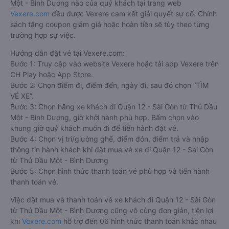
Một - Bình Dương nào của quý khách tại trang web
Vexere.com
đều được Vexere cam kết giải quyết sự cố. Chính
sách tặng coupon giảm giá hoặc hoàn tiền sẽ tùy theo từng
trường hợp sự việc.
Hướng dẫn đặt vé tại Vexere.com:
Bước 1: Truy cập vào website Vexere hoặc tải app Vexere trên
CH Play hoặc App Store.
Bước 2: Chọn điểm đi, điểm đến, ngày đi, sau đó chọn “TÌM
VÉ XE”.
Bước 3: Chọn hãng xe khách đi Quận 12 - Sài Gòn từ Thủ Dầu
Một - Bình Dương, giờ khởi hành phù hợp. Bấm chọn vào
khung giờ quý khách muốn đi để tiến hành đặt vé.
Bước 4: Chọn vị trí/giường ghế, điểm đón, điểm trả và nhập
thông tin hành khách khi đặt mua vé xe đi Quận 12 - Sài Gòn
từ Thủ Dầu Một - Bình Dương
Bước 5: Chọn hình thức thanh toán vé phù hợp và tiến hành
thanh toán vé.
Việc đặt mua và thanh toán vé xe khách đi Quận 12 - Sài Gòn
từ Thủ Dầu Một - Bình Dương cũng vô cùng đơn giản, tiện lợi
khi
Vexere.com
hỗ trợ đến 06 hình thức thanh toán khác nhau