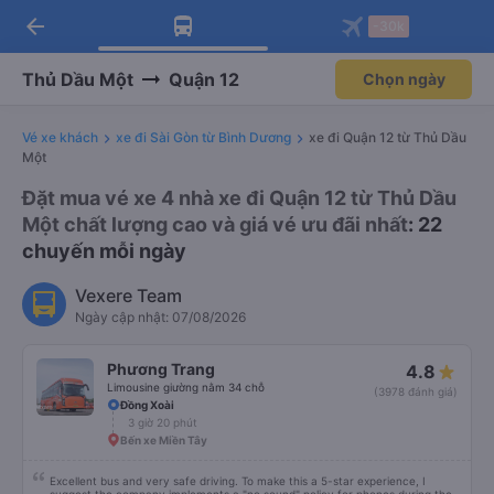
arrow_back
Tải app Vexere ngay!
Tải app Vexere
-30k
Mở app
Mở app
Nhận ưu đãi thành viên độc
-30k/ghế khi đặt vé máy bay qua
quyền
app
Thủ Dầu Một
Quận 12
Chọn ngày
Vé xe khách
xe đi Sài Gòn từ Bình Dương
xe đi Quận 12 từ Thủ Dầu
Một
Đặt mua vé xe 4 nhà xe đi Quận 12 từ Thủ Dầu
Một chất lượng cao và giá vé ưu đãi nhất
: 22
chuyến mỗi ngày
Vexere Team
Ngày cập nhật: 07/08/2026
Phương Trang
4.8
Limousine giường nằm 34 chỗ
(3978 đánh giá)
Đồng Xoài
3 giờ 20 phút
Bến xe Miền Tây
Excellent bus and very safe driving. To make this a 5-star experience, I