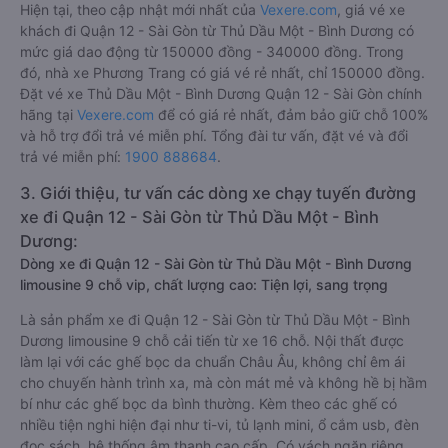
Hiện tại, theo cập nhật mới nhất của
Vexere.com
, giá vé xe
khách đi Quận 12 - Sài Gòn từ Thủ Dầu Một - Bình Dương có
mức giá dao động từ 150000 đồng - 340000 đồng. Trong
đó, nhà xe Phương Trang có giá vé rẻ nhất, chỉ 150000 đồng.
Đặt vé xe Thủ Dầu Một - Bình Dương Quận 12 - Sài Gòn chính
hãng tại
Vexere.com
để có giá rẻ nhất, đảm bảo giữ chỗ 100%
và hỗ trợ đổi trả vé miễn phí. Tổng đài tư vấn, đặt vé và đổi
trả vé miễn phí:
1900 888684
.
3. Giới thiệu, tư vấn các dòng xe chạy tuyến đường
xe đi Quận 12 - Sài Gòn từ Thủ Dầu Một - Bình
Dương:
Dòng xe đi Quận 12 - Sài Gòn từ Thủ Dầu Một - Bình Dương
limousine 9 chỗ vip, chất lượng cao: Tiện lợi, sang trọng
Là sản phẩm xe đi Quận 12 - Sài Gòn từ Thủ Dầu Một - Bình
Dương limousine 9 chỗ cải tiến từ xe 16 chỗ. Nội thất được
làm lại với các ghế bọc da chuẩn Châu Âu, không chỉ êm ái
cho chuyến hành trình xa, mà còn mát mẻ và không hề bị hầm
bí như các ghế bọc da bình thường. Kèm theo các ghế có
nhiều tiện nghi hiện đại như ti-vi, tủ lạnh mini, ổ cắm usb, đèn
đọc sách, hệ thống âm thanh cao cấp. Có vách ngăn riêng