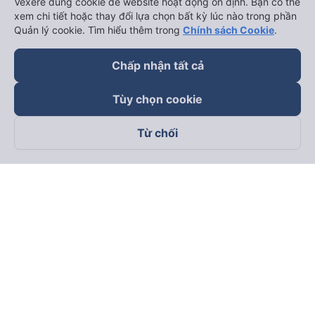
Vexere dùng cookie để website hoạt động ổn định. Bạn có thể
xem chi tiết hoặc thay đổi lựa chọn bất kỳ lúc nào trong phần
Quản lý cookie. Tìm hiểu thêm trong
Chính sách Cookie
.
Chấp nhận tất cả
Tùy chọn cookie
Từ chối
Theo dõi chúng tôi trên
Facebook
Tiktok
Youtube
Công ty TNHH Thương Mại Dịch Vụ Vexere
Địa chỉ đăng ký kinh doanh: 8C Chữ Đồng Tử, Phường Tân
Sơn Nhất, TP. Hồ Chí Minh, Việt Nam
Địa chỉ
:
Lầu 2, toà nhà H3 Circo Hoàng Diệu, 384 Hoàng Diệu,
Phường Khánh Hội, TP Hồ Chí Minh, Việt Nam
Tầng 3, toà nhà 101 Láng Hạ, 101 Láng Hạ, Phường Láng, TP.
Hà Nội, Việt Nam