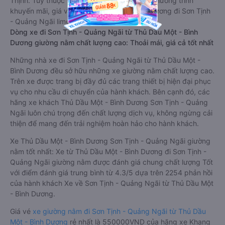
Thịnh. Tùy thuộc vào vị trí ngồi của bạn và chương trình
khuyến mãi, giá vé Xe Thủ Dầu Một - Bình Dương đi Sơn Tịnh
- Quảng Ngãi limousine này có thể sẽ rẻ hơn
Dòng xe đi Sơn Tịnh - Quảng Ngãi từ Thủ Dầu Một - Bình
Dương giường nằm chất lượng cao: Thoải mái, giá cả tốt nhất
Những nhà xe đi Sơn Tịnh - Quảng Ngãi từ Thủ Dầu Một -
Bình Dương đều sở hữu những xe giường nằm chất lượng cao.
Trên xe được trang bị đầy đủ các trang thiết bị hiện đại phục
vụ cho nhu cầu di chuyển của hành khách. Bên cạnh đó, các
hãng xe khách Thủ Dầu Một - Bình Dương Sơn Tịnh - Quảng
Ngãi luôn chú trọng đến chất lượng dịch vụ, không ngừng cải
thiện để mang đến trải nghiệm hoàn hảo cho hành khách.
Xe Thủ Dầu Một - Bình Dương Sơn Tịnh - Quảng Ngãi giường
nằm tốt nhất: Xe từ Thủ Dầu Một - Bình Dương đi Sơn Tịnh -
Quảng Ngãi giường nằm được đánh giá chung chất lượng Tốt
với điểm đánh giá trung bình từ 4.3/5 dựa trên 2254 phản hồi
của hành khách Xe về Sơn Tịnh - Quảng Ngãi từ Thủ Dầu Một
- Bình Dương.
Giá vé
xe giường nằm đi Sơn Tịnh - Quảng Ngãi từ Thủ Dầu
Một - Bình Dương
rẻ nhất là 550000VND của hãng xe Khang