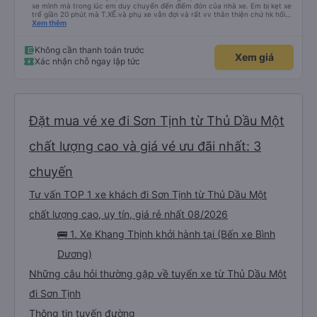
xe mình mà trong lúc em duy chuyển đến điểm đón của nhà xe. Em bị kẹt xe
trể giần 20 phút mà T.XẾ.và phụ xe vẫn đợi và rất vv thân thiện chứ hk hối
mình như những nhà xe khác. Xe mình đi là loại xe 24p đôi . xe có rèm kéo
Xem thêm
nên mình thấy rất là riêng tư và đầy đầy đủ tiện nghi .xe đi từ sài gòn về quy
nhơn xe dùng tới 3 trạm dùng chân .xe dùng 2 trạm để mn đi wc ở cây xăng
.và 1 trạm. Dùng cho mn ăn ún. Dù 2 trạm dùng ở cây xăng để xe nộp nhiên
Không cần thanh toán trước
Xem giá
liệu và cho mn đi wc nhưng nhà wc của cây xăng nhà xe này dùng rất chi là
Xác nhận chỗ ngay lập tức
sạch sẽ. Hk có mùi khó chiệu như những trạm khác. Mà hình như nhà xe này
chạy ra tới quãng ngãi.và trả khách dọc quốc lộ 1a Nên Rất là tiện cho mn
luôn😍 Mình đi chuyến xe mình hk chê chổ nào đc luôn.xe rất là mới luôn.
T.XẾ chạy rất em hk bị dồng như những xe khác❤️. Chúc nhà xe ngày càng
phát triển mạnh hơn🥰
Đặt mua vé xe đi Sơn Tịnh từ Thủ Dầu Một
chất lượng cao và giá vé ưu đãi nhất: 3
chuyến
Tư vấn TOP 1 xe khách đi Sơn Tịnh từ Thủ Dầu Một
chất lượng cao, uy tín, giá rẻ nhất 08/2026
🚌 1. Xe Khang Thịnh khởi hành tại (Bến xe Bình
Dương)
Những câu hỏi thường gặp về tuyến xe từ Thủ Dầu Một
đi Sơn Tịnh
Thông tin tuyến đường