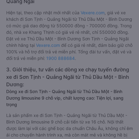
Quảng Ngãi
Hiện tại, theo cập nhật mới nhất của
Vexere.com
, giá vé xe
khách đi Sơn Tịnh - Quảng Ngãi từ Thủ Dầu Một - Bình Dương
có mức giá dao động từ 550000 đồng - 700000 đồng. Trong
đó, nhà xe Khang Thịnh có giá vé rẻ nhất, chỉ 550000 đồng.
Đặt vé xe Thủ Dầu Một - Bình Dương Sơn Tịnh - Quảng Ngãi
chính hãng tại
Vexere.com
để có giá rẻ nhất, đảm bảo giữ chỗ
100% và hỗ trợ đổi trả vé miễn phí. Tổng đài tư vấn, đặt vé và
đổi trả vé miễn phí:
1900 888684
.
3. Giới thiệu, tư vấn các dòng xe chạy tuyến đường
xe đi Sơn Tịnh - Quảng Ngãi từ Thủ Dầu Một - Bình
Dương:
Dòng xe đi Sơn Tịnh - Quảng Ngãi từ Thủ Dầu Một - Bình
Dương limousine 9 chỗ vip, chất lượng cao: Tiện lợi, sang
trọng
Là sản phẩm xe đi Sơn Tịnh - Quảng Ngãi từ Thủ Dầu Một -
Bình Dương limousine 9 chỗ cải tiến từ xe 16 chỗ. Nội thất
được làm lại với các ghế bọc da chuẩn Châu Âu, không chỉ êm
ái cho chuyến hành trình xa, mà còn mát mẻ và không hề bị