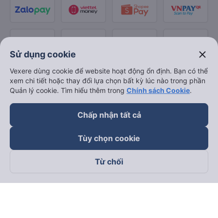
close
Sử dụng cookie
Vexere dùng cookie để website hoạt động ổn định. Bạn có thể
xem chi tiết hoặc thay đổi lựa chọn bất kỳ lúc nào trong phần
Quản lý cookie. Tìm hiểu thêm trong
Chính sách Cookie
.
Chấp nhận tất cả
Tùy chọn cookie
Từ chối
Theo dõi chúng tôi trên
Facebook
Tiktok
Youtube