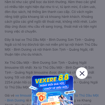
hầm bí như các ghế bọc da bình thường. Kèm theo các ghế
có nhiều tiện nghi hiện đại như ti-vi, tủ lạnh mini, ổ cắm usb,
đèn đọc sách, hệ thống âm thanh cao cấp. Có vách ngăn
riêng biệt giữa khoang lái và khoang hành khách. Khoảng
cách giữa các ghế ngồi rất thoải mái, không nhồi nhét. Luôn
đáp ứng được nhu cầu về sang trọng, thoải mái và tiện nghi
trong việc di chuyển.
Đây là loại xe Thủ Dầu Một - Bình Dương Sơn Tịnh - Quảng
Ngãi có hỗ trợ đón/trả tận nơi miễn phí tại nội thành Thủ Dầu
Một - Bình Dương và nội thành Sơn Tịnh - Quảng Ngãi, rất
thuận tiện cho du khách.
Xe Thủ Dầu Một - Bình Dương Sơn Tịnh - Quảng Ngãi
limousine tốt nhất: Xe từ Thủ Dầu Một - Bình Dương đi Sơn
Tịnh - Quảng Ngãi limousine được đánh giá chung có chất
lượng Tốt với điểm đánh giá trung bình từ 4.3/5 dựa trên
2254 phản hồi của hành khách Xe về Sơn Tịnh - Quảng Ngãi
từ Thủ Dầu Một - Bình Dương.
Giá vé
xe limousine đi Sơn Tịnh - Quảng Ngãi từ Thủ Dầu Một
- Bình Dương
rẻ nhất là 550000VND của hãng xe Khang