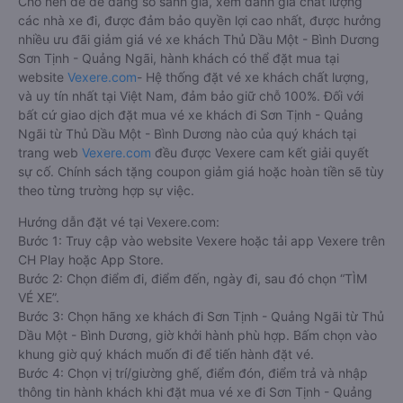
Cho nên để dễ dàng so sánh giá, xem đánh giá chất lượng
các nhà xe đi, được đảm bảo quyền lợi cao nhất, được hưởng
nhiều ưu đãi giảm giá vé xe khách Thủ Dầu Một - Bình Dương
Sơn Tịnh - Quảng Ngãi, hành khách có thể đặt mua tại
website
Vexere.com
- Hệ thống đặt vé xe khách chất lượng,
và uy tín nhất tại Việt Nam, đảm bảo giữ chỗ 100%. Đối với
bất cứ giao dịch đặt mua vé xe khách đi Sơn Tịnh - Quảng
Ngãi từ Thủ Dầu Một - Bình Dương nào của quý khách tại
trang web
Vexere.com
đều được Vexere cam kết giải quyết
sự cố. Chính sách tặng coupon giảm giá hoặc hoàn tiền sẽ tùy
theo từng trường hợp sự việc.
Hướng dẫn đặt vé tại Vexere.com:
Bước 1: Truy cập vào website Vexere hoặc tải app Vexere trên
CH Play hoặc App Store.
Bước 2: Chọn điểm đi, điểm đến, ngày đi, sau đó chọn “TÌM
VÉ XE”.
Bước 3: Chọn hãng xe khách đi Sơn Tịnh - Quảng Ngãi từ Thủ
Dầu Một - Bình Dương, giờ khởi hành phù hợp. Bấm chọn vào
khung giờ quý khách muốn đi để tiến hành đặt vé.
Bước 4: Chọn vị trí/giường ghế, điểm đón, điểm trả và nhập
thông tin hành khách khi đặt mua vé xe đi Sơn Tịnh - Quảng