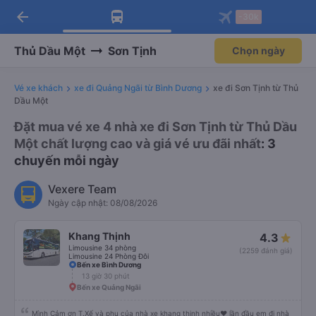
arrow_back
Tải app Vexere ngay!
Tải app Vexere
-30k
Mở app
Mở app
Nhận ưu đãi thành viên độc
-30k/ghế khi đặt vé máy bay qua
quyền
app
Thủ Dầu Một
Sơn Tịnh
Chọn ngày
Vé xe khách
xe đi Quảng Ngãi từ Bình Dương
xe đi Sơn Tịnh từ Thủ
Dầu Một
Đặt mua vé xe 4 nhà xe đi Sơn Tịnh từ Thủ Dầu
Một chất lượng cao và giá vé ưu đãi nhất
: 3
chuyến mỗi ngày
Vexere Team
Ngày cập nhật: 08/08/2026
Khang Thịnh
4.3
Limousine 34 phòng
(2259 đánh giá)
Limousine 24 Phòng Đôi
Bến xe Bình Dương
13 giờ 30 phút
Bến xe Quảng Ngãi
Mình Cảm ơn T.Xế và phụ của nhà xe khang thịnh nhiều❤️ lần đầu em đi nhà