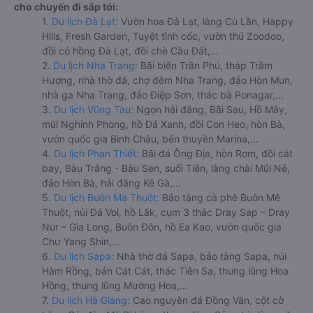
cho chuyến đi sắp tới:
1.
Du lịch Đà Lạt:
Vườn hoa Đà Lạt, làng Cù Lần, Happy
Hills, Fresh Garden, Tuyệt tình cốc, vườn thú Zoodoo,
đồi cỏ hồng Đà Lạt, đồi chè Cầu Đất,...
2.
Du lịch Nha Trang:
Bãi biển Trần Phú, tháp Trầm
Hương, nhà thờ đá, chợ đêm Nha Trang, đảo Hòn Mun,
nhà ga Nha Trang, đảo Điệp Sơn, thác bà Ponagar,...
3.
Du lịch Vũng Tàu:
Ngọn hải đăng, Bãi Sau, Hồ Mây,
mũi Nghinh Phong, hồ Đá Xanh, đồi Con Heo, hòn Bà,
vườn quốc gia Bình Châu, bến thuyền Marina,...
4.
Du lịch Phan Thiết:
Bãi đá Ông Địa, hòn Rơm, đồi cát
bay, Bàu Trắng - Bàu Sen, suối Tiên, làng chài Mũi Né,
đảo Hòn Bà, hải đăng Kê Gà,...
5.
Du lịch Buôn Ma Thuột:
Bảo tàng cà phê Buôn Mê
Thuột, núi Đá Voi, hồ Lắk, cụm 3 thác Dray Sap – Dray
Nur – Gia Long, Buôn Đôn, hồ Ea Kao, vườn quốc gia
Chư Yang Shin,...
6.
Du lịch Sapa:
Nhà thờ đá Sapa, bảo tàng Sapa, núi
Hàm Rồng, bản Cát Cát, thác Tiên Sa, thung lũng Hoa
Hồng, thung lũng Mường Hoa,...
7.
Du lịch Hà Giang:
Cao nguyên đá Đồng Văn, cột cờ