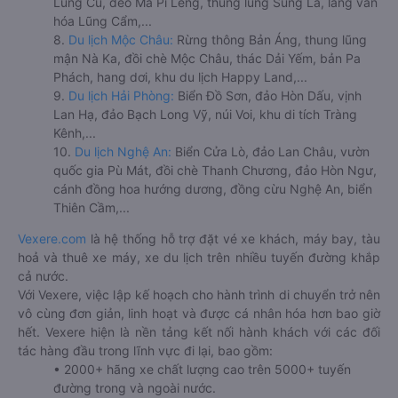
Lũng Cú, đèo Mã Pí Lèng, thung lũng Sủng Là, làng văn
hóa Lũng Cẩm,...
8.
Du lịch Mộc Châu:
Rừng thông Bản Áng, thung lũng
mận Nà Ka, đồi chè Mộc Châu, thác Dải Yếm, bản Pa
Phách, hang dơi, khu du lịch Happy Land,...
9.
Du lịch Hải Phòng:
Biển Đồ Sơn, đảo Hòn Dấu, vịnh
Lan Hạ, đảo Bạch Long Vỹ, núi Voi, khu di tích Tràng
Kênh,...
10.
Du lịch Nghệ An:
Biển Cửa Lò, đảo Lan Châu, vườn
quốc gia Pù Mát, đồi chè Thanh Chương, đảo Hòn Ngư,
cánh đồng hoa hướng dương, đồng cừu Nghệ An, biển
Thiên Cầm,...
Vexere.com
là hệ thống hỗ trợ đặt vé xe khách, máy bay, tàu
hoả và thuê xe máy, xe du lịch trên nhiều tuyến đường khắp
cả nước.
Với Vexere, việc lập kế hoạch cho hành trình di chuyển trở nên
vô cùng đơn giản, linh hoạt và được cá nhân hóa hơn bao giờ
hết. Vexere hiện là nền tảng kết nối hành khách với các đối
tác hàng đầu trong lĩnh vực đi lại, bao gồm:
• 2000+ hãng xe chất lượng cao trên 5000+ tuyến
đường trong và ngoài nước.