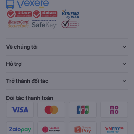
keyboard_arrow_down
Về chúng tôi
keyboard_arrow_down
Hỗ trợ
keyboard_arrow_down
Trở thành đối tác
Đối tác thanh toán