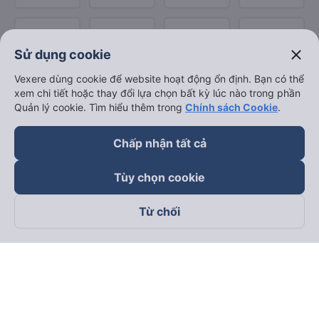
close
Sử dụng cookie
Vexere dùng cookie để website hoạt động ổn định. Bạn có thể
xem chi tiết hoặc thay đổi lựa chọn bất kỳ lúc nào trong phần
Quản lý cookie. Tìm hiểu thêm trong
Chính sách Cookie
.
Chấp nhận tất cả
Tùy chọn cookie
Từ chối
Theo dõi chúng tôi trên
Facebook
Tiktok
Youtube
Công ty TNHH Thương Mại Dịch Vụ Vexere