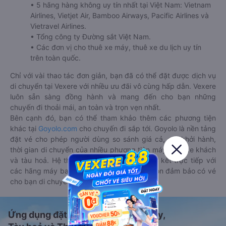
• 5 hãng hàng không uy tín nhất tại Việt Nam: Vietnam
Airlines, Vietjet Air, Bamboo Airways, Pacific Airlines và
Vietravel Airlines.
• Tổng công ty Đường sắt Việt Nam.
• Các đơn vị cho thuê xe máy, thuê xe du lịch uy tín
trên toàn quốc.
Chỉ với vài thao tác đơn giản, bạn đã có thể đặt được dịch vụ
di chuyển tại Vexere với nhiều ưu đãi vô cùng hấp dẫn. Vexere
luôn sẵn sàng đồng hành và mang đến cho bạn những
chuyến đi thoải mái, an toàn và trọn vẹn nhất.
Bên cạnh đó, bạn có thể tham khảo thêm các phương tiện
khác tại
Goyolo.com
cho chuyến đi sắp tới. Goyolo là nền tảng
đặt vé cho phép người dùng so sánh giá cả, giờ khởi hành,
thời gian di chuyển của nhiều phương tiện máy bay, xe khách
và tàu hoả. Hệ thống của Goyolo được liên kết trực tiếp với
các hãng máy bay, xe khách và tàu hoả, luôn đảm bảo có vé
cho bạn di chuyển.
Ứng dụng đặt vé Xe khách, Máy bay,