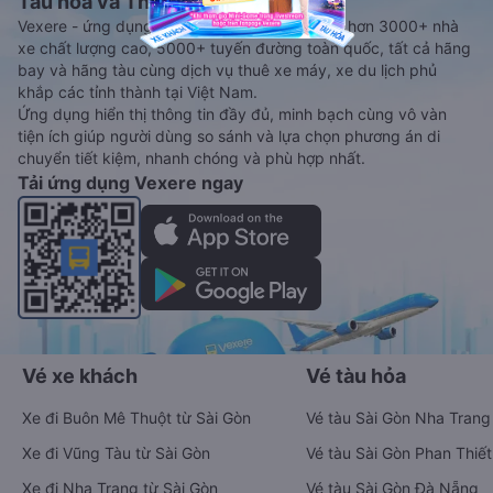
Tàu hoả và Thuê xe
Vexere - ứng dụng đặt vé đa phương tiện với hơn 3000+ nhà
xe chất lượng cao, 5000+ tuyến đường toàn quốc, tất cả hãng
bay và hãng tàu cùng dịch vụ thuê xe máy, xe du lịch phủ
khắp các tỉnh thành tại Việt Nam.
Ứng dụng hiển thị thông tin đầy đủ, minh bạch cùng vô vàn
tiện ích giúp người dùng so sánh và lựa chọn phương án di
chuyển tiết kiệm, nhanh chóng và phù hợp nhất.
Tải ứng dụng Vexere ngay
Vé xe khách
Vé tàu hỏa
Xe đi Buôn Mê Thuột từ Sài Gòn
Vé tàu Sài Gòn Nha Trang
Xe đi Vũng Tàu từ Sài Gòn
Vé tàu Sài Gòn Phan Thiết
Xe đi Nha Trang từ Sài Gòn
Vé tàu Sài Gòn Đà Nẵng