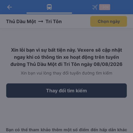
arrow_back
Tải app Vexere ngay!
Tải app Vexere
-30k
Mở app
Mở app
Nhận ưu đãi thành viên độc
-30k/ghế khi đặt vé máy bay qua
quyền
app
Thủ Dầu Một
Tri Tôn
Chọn ngày
Xin lỗi bạn vì sự bất tiện này. Vexere sẽ cập nhật
ngay khi có thông tin xe hoạt động trên tuyến
đường Thủ Dầu Một đi Tri Tôn ngày 08/08/2026
Xin bạn vui lòng thay đổi tuyến đường tìm kiếm
Thay đổi tìm kiếm
Bạn có thể tham khảo thêm một số điểm đến hấp dẫn khác