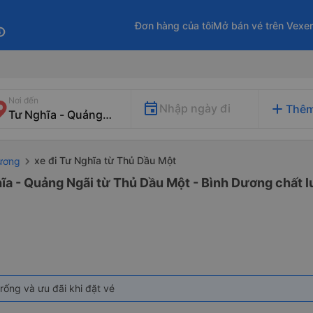
Đơn hàng của tôi
Mở bán vé trên Vexe
fo
Nơi đến
add
Nhập ngày đi
Thêm
xe đi Tư Nghĩa từ Thủ Dầu Một
Dương
ĩa - Quảng Ngãi từ Thủ Dầu Một - Bình Dương chất l
rống và ưu đãi khi đặt vé