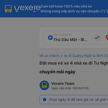
Cam kết hoàn 150% nếu nhà xe

không cung cấp dịch vụ vận chuyển (*)
in
Nơi xuất phát
import_export
Vé xe khách
xe đi Quảng Ngãi từ Bình 
Đặt mua vé xe 4 nhà xe đi Tư Ngh
chuyến mỗi ngày
Vexere Team
Ngày cập nhật: 08/08/2026
Chọn ngày đi để xem giá vé, số ghế t
info