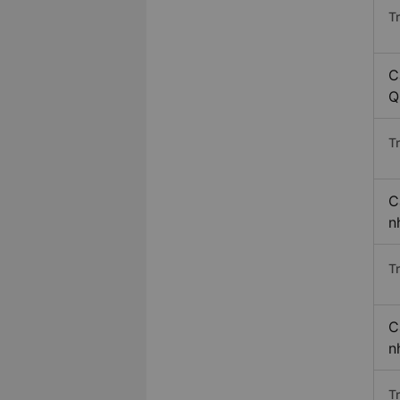
T
C
Q
T
C
n
T
C
n
T