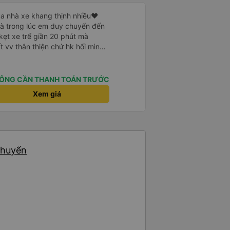
a nhà xe khang thịnh nhiều❤️
mà trong lúc em duy chuyển đến
kẹt xe trể giần 20 phút mà
t vv thân thiện chứ hk hối mình
 riêng tư và đầy đầy đủ tiện nghi
ơn xe dùng tới 3 trạm dùng chân
ÔNG CẦN THANH TOÁN TRƯỚC
 ở cây xăng .và 1 trạm. Dùng
Xem giá
ng ở cây xăng để xe nộp nhiên
 nhà wc của cây xăng nhà xe này
 có mùi khó chiệu như những trạm
chuyến
n mạnh hơn🥰