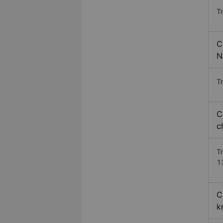
T
C
N
Tr
C
c
T
1
C
k