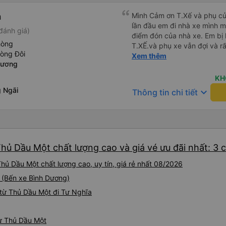
h
Mình Cảm ơn T.Xế và phụ củ
lần đầu em đi nhà xe mình 
đánh giá)
điểm đón của nhà xe. Em bị 
hòng
T.XẾ.và phụ xe vẫn đợi và rấ
hòng Đôi
như những nhà xe khác. Xe mình đi là loại xe 24p đôi . xe có
Xem thêm
Dương
rèm kéo nên mình thấy rất là
.xe đi từ sài gòn về quy nh
KH
.xe dùng 2 trạm để mn đi wc
 Ngãi
keyboard_arrow_down
Thông tin chi tiết
cho mn ăn ún. Dù 2 trạm dù
liệu và cho mn đi wc nhưng
dùng rất chi là sạch sẽ. Hk
khác. Mà hình như nhà xe này chạy ra tới quãng ngãi.và trả
khách dọc quốc lộ 1a Nên Rất là tiện cho mn luôn😍 Mình đi
Thủ Dầu Một chất lượng cao và giá vé ưu đãi nhất: 3 
chuyến xe mình hk chê chổ nào đc luôn.xe rất là mới luôn.
T.XẾ chạy rất em hk bị dồng như những xe khác❤️. Chúc
hủ Dầu Một chất lượng cao, uy tín, giá rẻ nhất 08/2026
nhà xe ngày càng phát triể
i (Bến xe Bình Dương)
từ Thủ Dầu Một đi Tư Nghĩa
từ Thủ Dầu Một