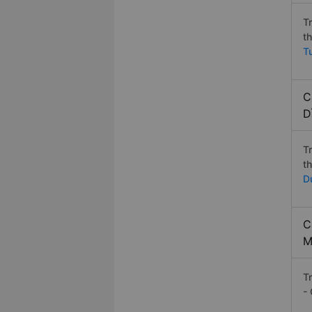
T
t
T
C
D
T
t
D
C
M
T
-