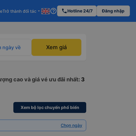
help_outline
phone
Hotline 24/7
Đăng nhập
re
Trở thành đối tác
arrow_drop_down
Xem giá
 ngày về
ượng cao và giá vé ưu đãi nhất
: 3
Xem bộ lọc chuyến phổ biến
Chọn ngày