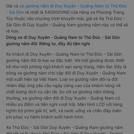
Giá vé
xe giường nằm đi Duy Xuyên - Quảng Nam từ Thủ Đức
- Sài Gòn
rẻ nhất là 540000VND của hãng xe Phương Trang.
Tùy thuộc vào chương trình khuyến mãi, giá vé Xe Thủ Đức -
Sài Gòn đi Duy Xuyên - Quảng Nam giường nằm này có thể sẽ
rẻ hơn.
Dòng xe đi Duy Xuyên - Quảng Nam từ Thủ Đức - Sài Gòn
giường nằm đôi: Riêng tư, đầy đủ tiện nghi
Xe khách đi Duy Xuyên - Quảng Nam từ Thủ Đức - Sài Gòn
giường nằm đôi là loại xe đặc biệt. Với mỗi giường được thiết
kế như một phòng ngủ khách sạn sang trọng, hiện đại. Đây là
dòng xe giường nằm cho cặp đôi đi Duy Xuyên - Quảng Nam
mới xuất hiện tại Việt Nam. Loại xe giường nằm đôi ra đời
nhằm đáp ứng yêu cầu ngày càng cao của khách hàng về
chất lượng dịch vụ vận tải. So với xe giường nằm thông
thường, xe giường nằm đôi đi Duy Xuyên - Quảng Nam có
nhiều ưu điểm và tiện nghi vượt trội. Màn hình LCD với hàng
nghìn bộ phim giải trí, wifi, và nước uống và chăn đắp miễn
phí phục vụ hành khách suốt hành trình.
Xe Thủ Đức - Sài Gòn Duy Xuyên - Quảng Nam giường nằm
đôi tốt nhất: Xe từ Thủ Đức - Sài Gòn đi Duy Xuyên - Quảng