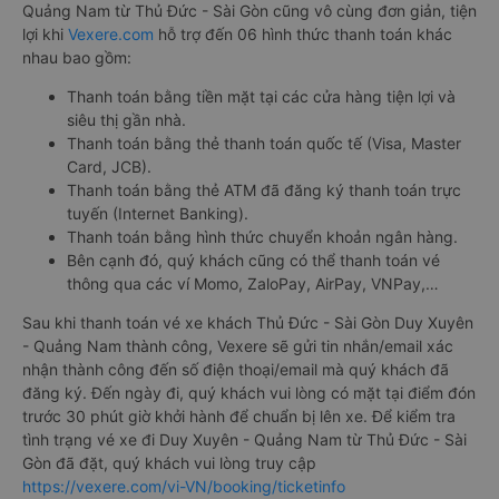
Quảng Nam từ Thủ Đức - Sài Gòn cũng vô cùng đơn giản, tiện
lợi khi
Vexere.com
hỗ trợ đến 06 hình thức thanh toán khác
nhau bao gồm:
Thanh toán bằng tiền mặt tại các cửa hàng tiện lợi và
siêu thị gần nhà.
Thanh toán bằng thẻ thanh toán quốc tế (Visa, Master
Card, JCB).
Thanh toán bằng thẻ ATM đã đăng ký thanh toán trực
tuyến (Internet Banking).
Thanh toán bằng hình thức chuyển khoản ngân hàng.
Bên cạnh đó, quý khách cũng có thể thanh toán vé
thông qua các ví Momo, ZaloPay, AirPay, VNPay,…
Sau khi thanh toán vé xe khách Thủ Đức - Sài Gòn Duy Xuyên
- Quảng Nam thành công, Vexere sẽ gửi tin nhắn/email xác
nhận thành công đến số điện thoại/email mà quý khách đã
đăng ký. Đến ngày đi, quý khách vui lòng có mặt tại điểm đón
trước 30 phút giờ khởi hành để chuẩn bị lên xe. Để kiểm tra
tình trạng vé xe đi Duy Xuyên - Quảng Nam từ Thủ Đức - Sài
Gòn đã đặt, quý khách vui lòng truy cập
https://vexere.com/vi-VN/booking/ticketinfo