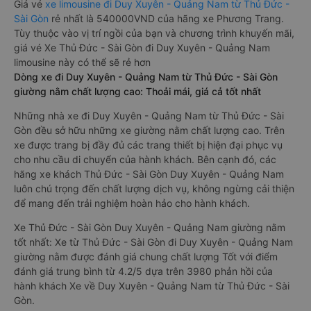
Giá vé
xe limousine đi Duy Xuyên - Quảng Nam từ Thủ Đức -
Sài Gòn
rẻ nhất là 540000VND của hãng xe Phương Trang.
Tùy thuộc vào vị trí ngồi của bạn và chương trình khuyến mãi,
giá vé Xe Thủ Đức - Sài Gòn đi Duy Xuyên - Quảng Nam
limousine này có thể sẽ rẻ hơn
Dòng xe đi Duy Xuyên - Quảng Nam từ Thủ Đức - Sài Gòn
giường nằm chất lượng cao: Thoải mái, giá cả tốt nhất
Những nhà xe đi Duy Xuyên - Quảng Nam từ Thủ Đức - Sài
Gòn đều sở hữu những xe giường nằm chất lượng cao. Trên
xe được trang bị đầy đủ các trang thiết bị hiện đại phục vụ
cho nhu cầu di chuyển của hành khách. Bên cạnh đó, các
hãng xe khách Thủ Đức - Sài Gòn Duy Xuyên - Quảng Nam
luôn chú trọng đến chất lượng dịch vụ, không ngừng cải thiện
để mang đến trải nghiệm hoàn hảo cho hành khách.
Xe Thủ Đức - Sài Gòn Duy Xuyên - Quảng Nam giường nằm
tốt nhất: Xe từ Thủ Đức - Sài Gòn đi Duy Xuyên - Quảng Nam
giường nằm được đánh giá chung chất lượng Tốt với điểm
đánh giá trung bình từ 4.2/5 dựa trên 3980 phản hồi của
hành khách Xe về Duy Xuyên - Quảng Nam từ Thủ Đức - Sài
Gòn.