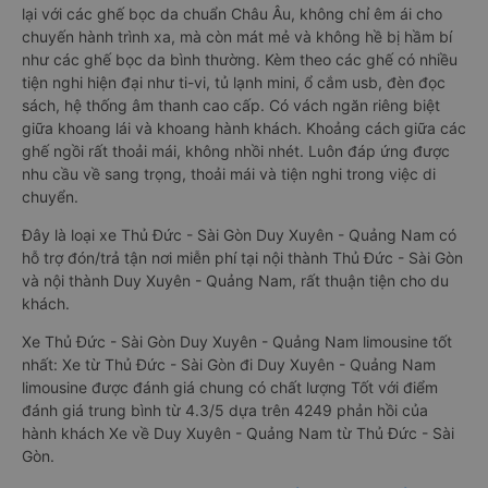
lại với các ghế bọc da chuẩn Châu Âu, không chỉ êm ái cho
chuyến hành trình xa, mà còn mát mẻ và không hề bị hầm bí
như các ghế bọc da bình thường. Kèm theo các ghế có nhiều
tiện nghi hiện đại như ti-vi, tủ lạnh mini, ổ cắm usb, đèn đọc
sách, hệ thống âm thanh cao cấp. Có vách ngăn riêng biệt
giữa khoang lái và khoang hành khách. Khoảng cách giữa các
ghế ngồi rất thoải mái, không nhồi nhét. Luôn đáp ứng được
nhu cầu về sang trọng, thoải mái và tiện nghi trong việc di
chuyển.
Đây là loại xe Thủ Đức - Sài Gòn Duy Xuyên - Quảng Nam có
hỗ trợ đón/trả tận nơi miễn phí tại nội thành Thủ Đức - Sài Gòn
và nội thành Duy Xuyên - Quảng Nam, rất thuận tiện cho du
khách.
Xe Thủ Đức - Sài Gòn Duy Xuyên - Quảng Nam limousine tốt
nhất: Xe từ Thủ Đức - Sài Gòn đi Duy Xuyên - Quảng Nam
limousine được đánh giá chung có chất lượng Tốt với điểm
đánh giá trung bình từ 4.3/5 dựa trên 4249 phản hồi của
hành khách Xe về Duy Xuyên - Quảng Nam từ Thủ Đức - Sài
Gòn.