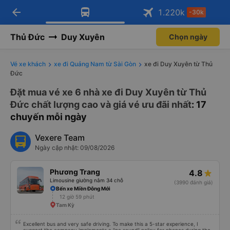
arrow_back
Tải app Vexere ngay!
Tải app Vexere
1.220
k
-30k
Mở app
Mở app
Nhận ưu đãi thành viên độc
-30k/ghế khi đặt vé máy bay qua
quyền
app
Thủ Đức
Duy Xuyên
Chọn ngày
Vé xe khách
xe đi Quảng Nam từ Sài Gòn
xe đi Duy Xuyên từ Thủ
Đức
Đặt mua vé xe 6 nhà xe đi Duy Xuyên từ Thủ
Đức chất lượng cao và giá vé ưu đãi nhất
: 17
chuyến mỗi ngày
Vexere Team
Ngày cập nhật: 09/08/2026
Phương Trang
4.8
Limousine giường nằm 34 chỗ
(3990 đánh giá)
Bến xe Miền Đông Mới
12 giờ 59 phút
Tam Kỳ
Excellent bus and very safe driving. To make this a 5-star experience, I