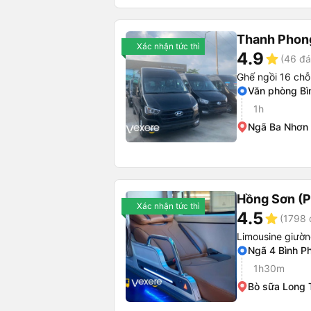
Thanh Phon
Xác nhận tức thì
4.9
star
(46 đá
Ghế ngồi 16 chỗ
Văn phòng Bì
1h
Ngã Ba Nhơn 
Hồng Sơn (P
Xác nhận tức thì
4.5
star
(1798 
Limousine giườ
Ngã 4 Bình P
1h30m
Bò sữa Long 