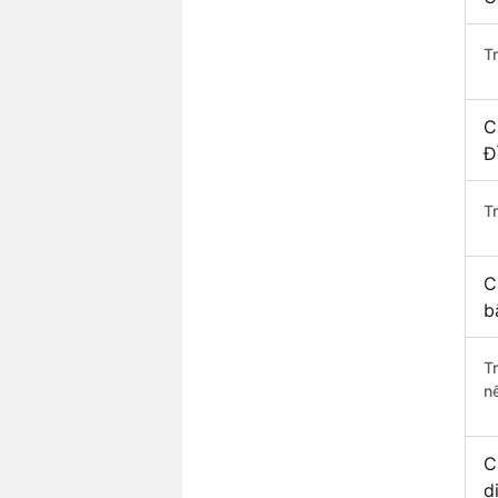
T
C
Đ
Tr
C
b
T
n
C
d