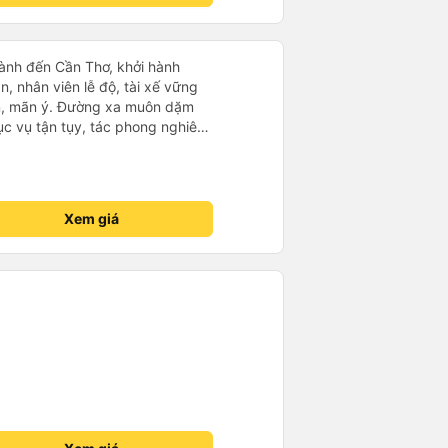
ành đến Cần Thơ, khởi hành
n, nhân viên lễ độ, tài xế vững
ục vụ tận tụy, tác phong nghiêm
 kim tiền vội vã. Xã hội loạn đạo.
thành, kính chúc nhà xe ngày một
Xem giá