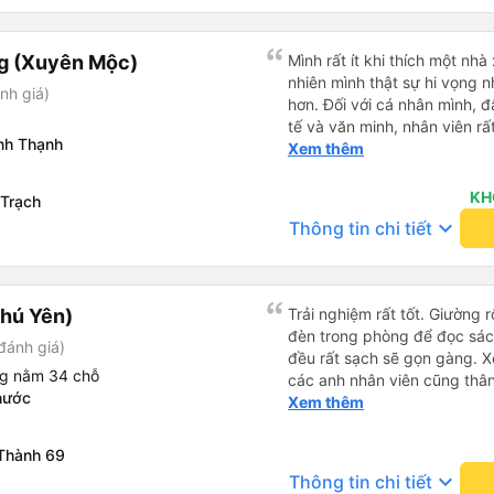
xác nhận, đến lúc gần xuất 
đi vệ sinh. Bạn có thể chọn t
nhắc nhở mình lun. Rấc ưng 
vụ khác. Người lái xe rất gi
có dịp đi Vùng Tàu ❤️❤️❤️
g (Xuyên Mộc)
tôi. Các nhân viên tại văn p
Mình rất ít khi thích một nhà
và rất thân thiện. Tôi sẽ giới
nhiên mình thật sự hi vọng 
nh giá)
cho mọi người để có chuyến 
hơn. Đối với cá nhân mình, đ
tế và văn minh, nhân viên rấ
nh Thạnh
chăm sóc tốt và thậm chí có
Xem thêm
sv chỉ hơn 50k. Mọi thứ rất tu
mình đã cảm mến nhà xe và 
KH
Trạch
keyboard_arrow_down
Thông tin chi tiết
hú Yên)
Trải nghiệm rất tốt. Giường 
đèn trong phòng để đọc sá
đánh giá)
đều rất sạch sẽ gọn gàng. Xe
ng nằm 34 chỗ
các anh nhân viên cũng thân 
hước
chuyển về nội thành thành ph
Xem thêm
lý. Nói chung là mình rất ưn
Thành 69
keyboard_arrow_down
Thông tin chi tiết