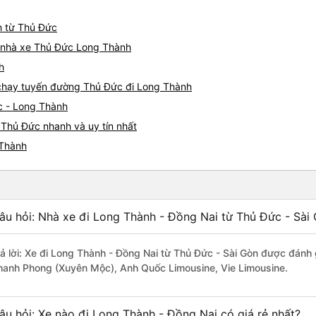
h từ Thủ Đức
iá nhà xe Thủ Đức Long Thành
h
e chạy tuyến đường Thủ Đức đi Long Thành
c - Long Thành
 Thủ Đức nhanh và uy tín nhất
 Thành
âu hỏi: Nhà xe đi Long Thành - Đồng Nai từ Thủ Đức - Sài 
rả lời: Xe đi Long Thành - Đồng Nai từ Thủ Đức - Sài Gòn được đánh 
hanh Phong (Xuyên Mộc), Anh Quốc Limousine, Vie Limousine.
âu hỏi: Xe nào đi Long Thành - Đồng Nai có giá rẻ nhất?