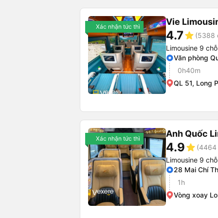
Vie Limousi
Xác nhận tức thì
4.7
star
(5388 
Limousine 9 chỗ
Văn phòng Qu
0h40m
QL 51, Long 
Anh Quốc L
Xác nhận tức thì
4.9
star
(4464 
Limousine 9 chỗ
28 Mai Chí T
1h
Vòng xoay L