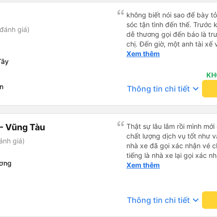
không biết nói sao để bày t
sóc tận tình đến thế. Trước 
đánh giá)
dễ thương gọi đến báo là trư
chị. Đến giờ, một anh tài xế 
ở chỗ nào e đến đón. Tuy đ
Xem thêm
Tây
vẫn rất cố gắng chạy cho k
khác trên xe nhưng xe lại đi
KH
Mình để ý lần nào gọi khách 
n
keyboard_arrow_down
Thông tin chi tiết
nhỏ nhẹ đó đón khách, khôn
Thiệc là ưng hết sức. Nhất đị
- Vũng Tàu
Thật sự lâu lắm rồi mình mới
chất lượng dịch vụ tốt như v
ánh giá)
nhà xe đã gọi xác nhận vé c
tiếng là nhà xe lại gọi xác 
ương
của bác tài và số xe. Dịch v
Xem thêm
rất êm.
keyboard_arrow_down
Thông tin chi tiết