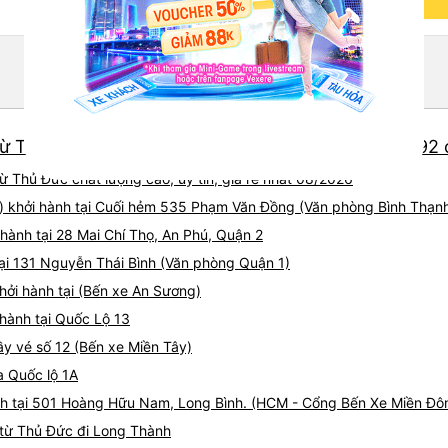
keyboard_arrow_down
Thông tin chi tiết
ừ Thủ Đức chất lượng cao và giá vé ưu đãi nhất: 192
 Thủ Đức chất lượng cao, uy tín, giá rẻ nhất 08/2026
) khởi hành tại Cuối hẻm 535 Phạm Văn Đồng (Văn phòng Bình Thạn
hành tại 28 Mai Chí Thọ, An Phú, Quận 2
tại 131 Nguyễn Thái Bình (Văn phòng Quận 1)
hởi hành tại (Bến xe An Sương)
 hành tại Quốc Lộ 13
ầy vé số 12 (Bến xe Miền Tây)
a Quốc lộ 1A
nh tại 501 Hoàng Hữu Nam, Long Bình. (HCM - Cổng Bến Xe Miền Đô
 từ Thủ Đức đi Long Thành