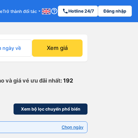
help_outline
phone
Hotline 24/7
Đăng nhập
re
Trở thành đối tác
arrow_drop_down
Xem giá
 ngày về
o và giá vé ưu đãi nhất
: 192
Xem bộ lọc chuyến phổ biến
Chọn ngày