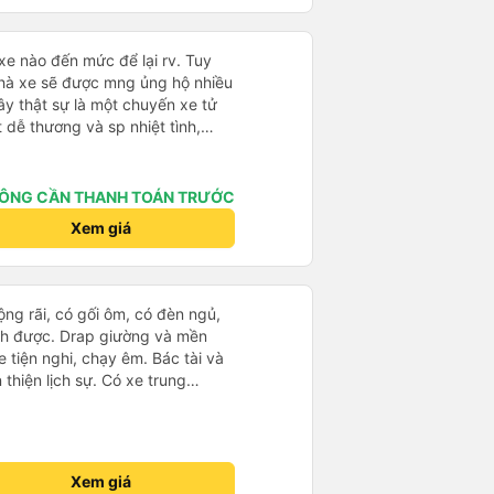
phát thì bên nhà xe cũng gọi
ùy chọn nơi dừng lại so với dịch
ạ. Sẽ ủng hộ hãng mỗi lần mình
ỏi trả khách tại căn hộ của chúng
hòng có thể nói được tiếng Anh
 xe nào đến mức để lại rv. Tuy
 thiệu công ty dịch vụ vận tải này
nhà xe sẽ được mng ủng hộ nhiều
đi an toàn.
ây thật sự là một chuyến xe tử
t dễ thương và sp nhiệt tình,
 ưu đãi cho hssv, chuyến xe tết
yệt vời và chỉ với lần đi đầu tiên
con người ở đây.
ÔNG CẦN THANH TOÁN TRƯỚC
Xem giá
rộng rãi, có gối ôm, có đèn ngủ,
ch được. Drap giường và mền
 tiện nghi, chạy êm. Bác tài và
thiện lịch sự. Có xe trung
ố tuy hoà rất tiện. Giá vé hợp
g ý, cảm ơn nhà xe.
Xem giá