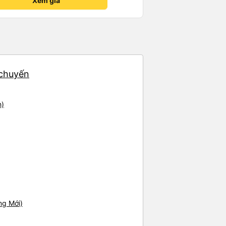
Xem giá
 chuyến
h)
ng Mới)