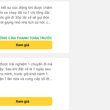
ỏ hết sự xúc động khi được chăm
khi xe chạy đã có 1 chị tổng đài
ớc giờ đi 30p tài xế sẽ gọi đón
với giọng nhỏ nhẹ lịch sử hỏi: chị
ường hơi đông nhưng anh tài xế
ịp chuyến bay của 1 hành khách
 rất êm, không dằn sốc gì hết.
ÔNG CẦN THANH TOÁN TRƯỚC
anh tài xế cũng với cái giọng
Xem giá
g như các xe khác mình từng đi.
nh sẽ đi lại lần sau
 được trải nghiệm 1 chuyến đi mà
ậy. Sau khi đặt vé là 1 ngày sau
ho mình, trước giờ khởi hành 1
nhận 1 lần nữa và cung cấp số đt
ụ tốt, xe sạch sẽ và bác tài chạy
Xem giá