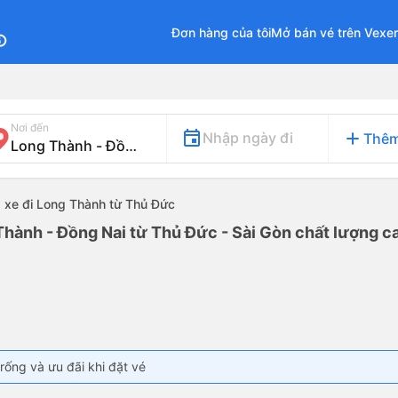
Đơn hàng của tôi
Mở bán vé trên Vexe
fo
Nơi đến
add
Nhập ngày đi
Thêm
xe đi Long Thành từ Thủ Đức
Thành - Đồng Nai từ Thủ Đức - Sài Gòn chất lượng ca
rống và ưu đãi khi đặt vé