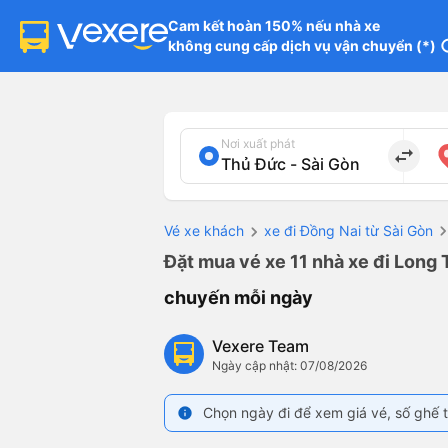
Cam kết hoàn 150% nếu nhà xe

không cung cấp dịch vụ vận chuyển (*)
in
Nơi xuất phát
import_export
Vé xe khách
xe đi Đồng Nai từ Sài Gòn
Đặt mua vé xe 11 nhà xe đi Long 
chuyến mỗi ngày
Vexere Team
Ngày cập nhật: 07/08/2026
Chọn ngày đi để xem giá vé, số ghế t
info