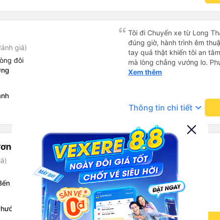
Tôi đi Chuyến xe từ Long Th
đúng giờ, hành trình êm thuậ
ánh giá)
tay quả thật khiến tôi an tâm, mãn ý. Đường xa muôn dặm
òng đôi
mà lòng chẳng vướng lo. Ph
ơng
cẩn, hiếm thấy giữa thời buổi
Xem thêm
Xin gửi lời tán dương chân 
hưng thịnh, vạn lộ bình an.”
ành
keyboard_arrow_down
Thông tin chi tiết
ương
iá)
Bến Xe Miền Đông Mới
Phước, Long Thành