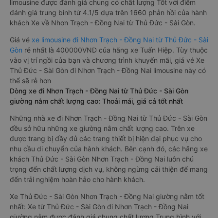
limousine được đánh giá chung có chất lượng Tốt với điểm
đánh giá trung bình từ 4.1/5 dựa trên 1660 phản hồi của hành
khách Xe về Nhơn Trạch - Đồng Nai từ Thủ Đức - Sài Gòn.
Giá vé
xe limousine đi Nhơn Trạch - Đồng Nai từ Thủ Đức - Sài
Gòn
rẻ nhất là 400000VND của hãng xe Tuấn Hiệp. Tùy thuộc
vào vị trí ngồi của bạn và chương trình khuyến mãi, giá vé Xe
Thủ Đức - Sài Gòn đi Nhơn Trạch - Đồng Nai limousine này có
thể sẽ rẻ hơn
Dòng xe đi Nhơn Trạch - Đồng Nai từ Thủ Đức - Sài Gòn
giường nằm chất lượng cao: Thoải mái, giá cả tốt nhất
Những nhà xe đi Nhơn Trạch - Đồng Nai từ Thủ Đức - Sài Gòn
đều sở hữu những xe giường nằm chất lượng cao. Trên xe
được trang bị đầy đủ các trang thiết bị hiện đại phục vụ cho
nhu cầu di chuyển của hành khách. Bên cạnh đó, các hãng xe
khách Thủ Đức - Sài Gòn Nhơn Trạch - Đồng Nai luôn chú
trọng đến chất lượng dịch vụ, không ngừng cải thiện để mang
đến trải nghiệm hoàn hảo cho hành khách.
Xe Thủ Đức - Sài Gòn Nhơn Trạch - Đồng Nai giường nằm tốt
nhất: Xe từ Thủ Đức - Sài Gòn đi Nhơn Trạch - Đồng Nai
giường nằm được đánh giá chung chất lượng Trung bình với