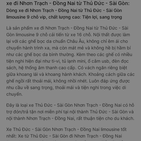
xe đi Nhơn Trạch - Đồng Nai từ Thủ Đức - Sài Gòn:
Dòng xe đi Nhơn Trạch - Đồng Nai từ Thủ Đức - Sài Gòn
limousine 9 chỗ vip, chất lượng cao: Tiện lợi, sang trọng
Là sản phẩm xe đi Nhơn Trạch - Đồng Nai từ Thủ Đức - Sài
Gòn limousine 9 chỗ cải tiến từ xe 16 chỗ. Nội thất được làm
lại với các ghế bọc da chuẩn Châu Âu, không chỉ êm ái cho
chuyến hành trình xa, mà còn mát mẻ và không hề bị hầm bí
như các ghế bọc da bình thường. Kèm theo các ghế có nhiều
tiện nghi hiện đại như ti-vi, tủ lạnh mini, ổ cắm usb, đèn đọc
sách, hệ thống âm thanh cao cấp. Có vách ngăn riêng biệt
giữa khoang lái và khoang hành khách. Khoảng cách giữa các
ghế ngồi rất thoải mái, không nhồi nhét. Luôn đáp ứng được
nhu cầu về sang trọng, thoải mái và tiện nghi trong việc di
chuyển.
Đây là loại xe Thủ Đức - Sài Gòn Nhơn Trạch - Đồng Nai có hỗ
trợ đón/trả tận nơi miễn phí tại nội thành Thủ Đức - Sài Gòn và
nội thành Nhơn Trạch - Đồng Nai, rất thuận tiện cho du khách.
Xe Thủ Đức - Sài Gòn Nhơn Trạch - Đồng Nai limousine tốt
nhất: Xe từ Thủ Đức - Sài Gòn đi Nhơn Trạch - Đồng Nai