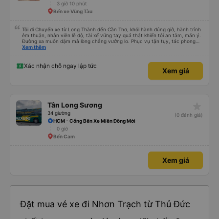
3 giờ 10 phút
Bến xe Vũng Tàu
Tôi đi Chuyến xe từ Long Thành đến Cần Thơ, khởi hành đúng giờ, hành trình
êm thuận, nhân viên lễ độ, tài xế vững tay quả thật khiến tôi an tâm, mãn ý.
Đường xa muôn dặm mà lòng chẳng vướng lo. Phục vụ tận tụy, tác phong
nghiêm cẩn, hiếm thấy giữa thời buổi kim tiền vội vã. Xã hội loạn đạo. Xin gửi
Xem thêm
lời tán dương chân thành, kính chúc nhà xe ngày một hưng thịnh, vạn lộ bình
an.”
Xác nhận chỗ ngay lập tức
Xem giá
star_rate
Tân Long Sương
34 giường
(0 đánh giá)
HCM - Cổng Bến Xe Miền Đông Mới
0 giờ
Bến Cam
Xem giá
Đặt mua vé xe đi Nhơn Trạch từ Thủ Đức