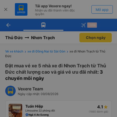
Tải app Vexere ngay!
Mở app
Nhận ưu đãi thành viên độc
quyền
arrow_back
Tải app Vexere
-30k
Mở app
-30k/ghế khi đặt vé máy bay qua
app
Thủ Đức
Nhơn Trạch
Chọn ngày
Vé xe khách
xe đi Đồng Nai từ Sài Gòn
xe đi Nhơn Trạch từ Thủ
Đức
Đặt mua vé xe 5 nhà xe đi Nhơn Trạch từ Thủ
Đức chất lượng cao và giá vé ưu đãi nhất
: 3
chuyến mỗi ngày
Vexere Team
Ngày cập nhật: 09/08/2026
Tuấn Hiệp
4.1
Limousine 22 phòng đôi
(1660 đánh giá)
Ngã 4 An Sương