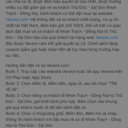
các nhà xe đi, được đảm bảo quyền lợi cao nhất, được hưởng
nhiều ưu đãi giảm giá vé xe khách Thủ Đức - Sài Gòn Nhơn
Trạch - Đồng Nai, hành khách có thể đặt mua tại website
Vexere.com
- Hệ thống đặt vé xe khách chất lượng, và uy tín
nhất tại Việt Nam, đảm bảo giữ chỗ 100%. Đối với bất cứ giao
dịch đặt mua vé xe khách đi Nhơn Trạch - Đồng Nai từ Thủ
Đức - Sài Gòn nào của quý khách tại trang web
Vexere.com
đều được Vexere cam kết giải quyết sự cố. Chính sách tặng
coupon giảm giá hoặc hoàn tiền sẽ tùy theo từng trường hợp
sự việc.
Hướng dẫn đặt vé tại Vexere.com:
Bước 1: Truy cập vào website Vexere hoặc tải app Vexere trên
CH Play hoặc App Store.
Bước 2: Chọn điểm đi, điểm đến, ngày đi, sau đó chọn “TÌM
VÉ XE”.
Bước 3: Chọn hãng xe khách đi Nhơn Trạch - Đồng Nai từ Thủ
Đức - Sài Gòn, giờ khởi hành phù hợp. Bấm chọn vào khung
giờ quý khách muốn đi để tiến hành đặt vé.
Bước 4: Chọn vị trí/giường ghế, điểm đón, điểm trả và nhập
thông tin hành khách khi đặt mua vé xe đi Nhơn Trạch - Đồng
Nai từ Thủ Đức - Sài Gòn