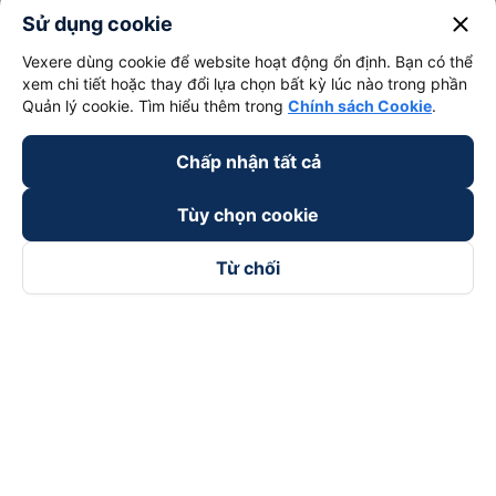
close
Sử dụng cookie
Vexere dùng cookie để website hoạt động ổn định. Bạn có thể
xem chi tiết hoặc thay đổi lựa chọn bất kỳ lúc nào trong phần
Quản lý cookie. Tìm hiểu thêm trong
Chính sách Cookie
.
Chấp nhận tất cả
Tùy chọn cookie
Từ chối
Theo dõi chúng tôi trên
Facebook
Tiktok
Youtube
Công ty TNHH Thương Mại Dịch Vụ Vexere