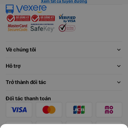
Xem tất cả tuyến đường
keyboard_arrow_down
Về chúng tôi
keyboard_arrow_down
Hỗ trợ
keyboard_arrow_down
Trở thành đối tác
Đối tác thanh toán