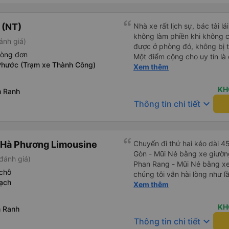
đình thì mọi người nói ngủ rất ngon. Hôm ấy 
nên mình đã chứng kiến cả 
thận nha ! Qua đèo bảo lộc
 (NT)
Nhà xe rất lịch sự, bác tài l
êm và quẹo cua cẩn thận ch
không làm phiền khi không c
ánh giá)
Đi trong sương mù mấy chặn
được ở phòng đó, không bị 
không lạng lách đánh võng c
hòng đơn
Một điểm cộng cho uy tín là
đều báo cáo cẩn thận chi tiế
Phước (Trạm xe Thành Công)
Xem thêm
cùng chuyến để 
dễ thương quá !!! 💯 điểm !!!! Nhân viên tiêu biểu nhà mì
vote 6 vé cho anh Khải với 
KH
m Ranh
luôn vui vẻ và nhiều sức khoẻ !!! Gia đình mình sẽ cò
keyboard_arrow_down
dalat ơi dài dài nha ! Xe sạch sẽ thơm tho nha mọi người!
Thông tin chi tiết
Mền còn thơm mùi comfort nữ
siêu dễ xương luôn !!! Thiệt khen hong hết lời luôn á !!! 💛
thiệt chứ bao năm đi xe lần 
 Hà Phương Limousine
xúc động quá ! 🥹
Chuyến đi thứ hai kéo dài 4
Gòn - Mũi Né bằng xe giườn
đánh giá)
Phan Rang - Mũi Né bằng xe
chỗ
chúng tôi vẫn hài lòng như l
ạch
nghiệp, nhân viên vô cùng c
Xem thêm
ở chỗ ngồi của bạn có ổn kh
nồng nhiệt cùng cung cấp thô
KH
m Ranh
Xe sạch sẽ và thoải mái, và v
keyboard_arrow_down
Thông tin chi tiết
tin nhắn WhatsApp nhắc nhở