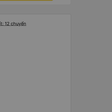
rất thuận tiện (nhà vệ sinh sạch
ệc lên xe rất dễ dàng). Họ thậm
xe cho chúng tôi vì chúng tôi đã
ng nằm tiêu chuẩn của họ vẫn
t: 12 chuyến
iểm dừng thuận tiện. So với một
t; khác mà tôi từng trải nghiệm
nguy hiểm và không thoải mái
kém và nhân viên cực kỳ không
o Han Café. Tôi không thể tham
ủa họ vì đã hết chỗ, có lẽ do
 chừ nhé! 👍