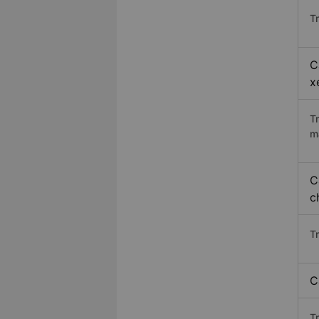
Tr
C
x
T
m
C
c
T
C
T