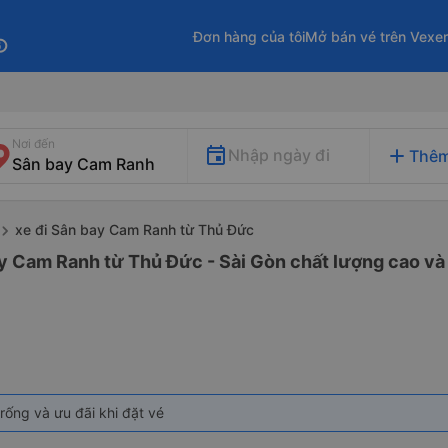
Đơn hàng của tôi
Mở bán vé trên Vexe
fo
Nơi đến
add
Nhập ngày đi
Thêm
xe đi Sân bay Cam Ranh từ Thủ Đức
y Cam Ranh từ Thủ Đức - Sài Gòn chất lượng cao và 
rống và ưu đãi khi đặt vé