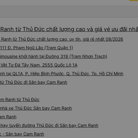
đón). Điểm đón ở Phan Rang 
sẽ, có đồ uống để mua và vi
chí còn sắp xếp điểm xuống 
đến nhầm địa điểm. Xe giườ
Ranh từ Thủ Đức chất lượng cao và giá vé ưu đãi nhấ
rất thoải mái và có một số đ
công ty &quot;cabin VIP&quo
anh từ Thủ Đức chất lượng cao, uy tín, giá rẻ nhất 08/2026
cảm giác nguy hiểm (lái xe 
cho hành khách, xe bảo trì 
Số 111 Đ. Phạm Ngũ Lão (Trạm Quận 1)
thân thiện), tôi đánh giá ca
imousine khởi hành tại Đường 319 (Trạm Nhơn Trạch)
gia các chuyến đi qua đêm c
ho Vật Tư Đá Tây Nam, 2555 Quốc Lộ 1A
nhu cầu quá cao! Đừng chần
nh tại QL1A, P. Hiệp Bình Phước, Q. Thủ Đức, Tp. Hồ Chí Minh
 từ Thủ Đức đi Sân bay Cam Ranh
Cam Ranh từ Thủ Đức
iá nhà xe Thủ Đức Sân bay Cam Ranh
Cam Ranh
e chạy tuyến đường Thủ Đức đi Sân bay Cam Ranh
ức - Sân bay Cam Ranh