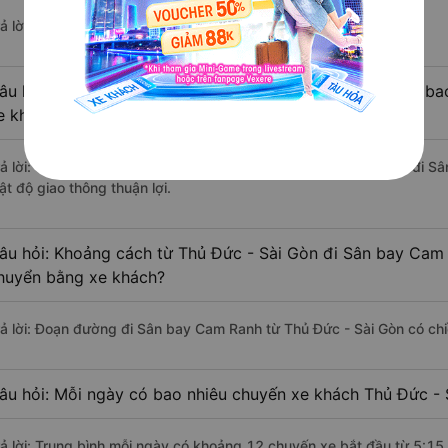
ả lời: Hiện tại có 4 nhà xe khai thác tuyến đường.
âu hỏi: Từ Thủ Đức - Sài Gòn đi Sân bay Cam Ranh mất bao
e khách?
rả lời: Thời gian di chuyển bằng xe khách từ Thủ Đức - Sài Gòn đi 
ật độ giao thông thuận lợi.
âu hỏi: Khoảng cách từ Thủ Đức - Sài Gòn đi Sân bay Cam 
huyển bằng xe khách?
rả lời: Đoạn đường đi Sân bay Cam Ranh từ Thủ Đức - Sài Gòn có ch
âu hỏi: Mỗi ngày có bao nhiêu chuyến xe khách Thủ Đức -
rả lời: Trung bình mỗi ngày có khoảng 12 chuyến xe bắt đầu từ 5:15