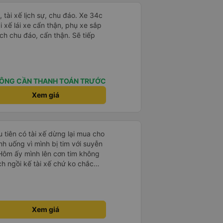
tài xế lịch sự, chu đáo. Xe 34c
i xế lái xe cẩn thận, phụ xe sắp
ch chu đáo, cẩn thận. Sẽ tiếp
ÔNG CẦN THANH TOÁN TRƯỚC
Xem giá
u tiên có tài xế dừng lại mua cho
h uống vì mình bị tim với suyễn
Hôm ấy mình lên cơn tim không
h ngồi kế tài xế chứ ko chắc
ì nhường chỗ cho mình ngồi còn
mua trà gừng uống huhuhu ! Rất
nh Khải và
 50F 022.81 chiều về từ Dalat về
Xem giá
0:30 tối nha. Mình hỏi cả gia