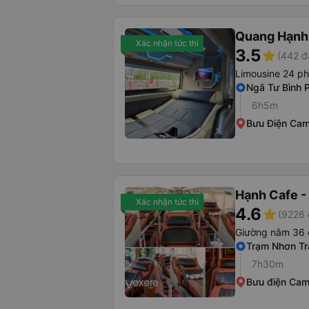
Quang Hạnh
Xác nhận tức thì
3.5
star
(442 đ
Limousine 24 p
Ngã Tư Bình 
6h5m
Bưu Điện Ca
Hạnh Cafe -
Xác nhận tức thì
4.6
star
(9226 
Giường nằm 36 
Trạm Nhơn Tr
7h30m
Bưu điện Ca