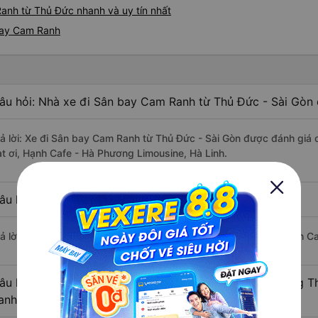
anh từ Thủ Đức nhanh và uy tín nhất
bay Cam Ranh
âu hỏi: Nhà xe đi Sân bay Cam Ranh từ Thủ Đức - Sài Gòn 
rả lời: Xe đi Sân bay Cam Ranh từ Thủ Đức - Sài Gòn được đánh giá 
ạt ơi, Hạnh Cafe - Hà Phương Limousine, Hà Linh.
âu hỏi: Xe nào đi Sân bay Cam Ranh có giá rẻ nhất?
rả lời: Vé xe rẻ nhất có mức giá là 280.000 đồng của nhà xe Hạnh C
âu hỏi: Có bao nhiêu nhà xe đang khai thác tuyến đường 
anh ?