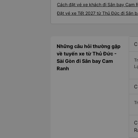
Cách đặt vé xe khách đi Sân bay Cam R
Đặt vé xe Tết 2027 từ Thủ Đức đi Sân 
C
Những câu hỏi thường gặp
về tuyến xe từ Thủ Đức -
T
Sài Gòn đi Sân bay Cam
L
Ranh
C
T
C
R