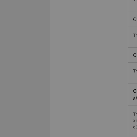
C
T
C
Tr
C
s
T
x
c