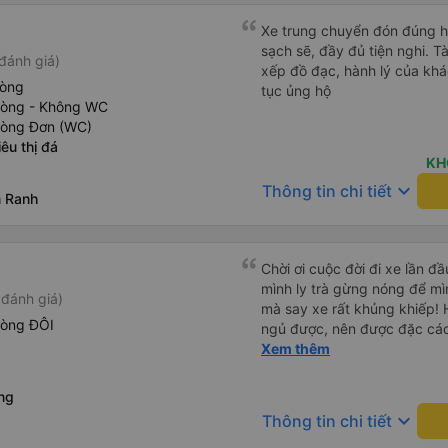
Xe trung chuyển đón đúng h, 
sạch sẽ, đầy đủ tiện nghi. Tà
đánh giá)
xếp đồ đạc, hành lý của khá
hòng
tục ủng hộ
hòng - Không WC
hòng Đơn (WC)
êu thị đá
KH
keyboard_arrow_down
Thông tin chi tiết
m Ranh
Chời ơi cuộc đời đi xe lần đầ
mình ly trà gừng nóng để mìn
đánh giá)
mà say xe rất khủng khiếp! 
hòng ĐÔI
ngủ được, nên được đặc các
mình xỉu thiệt. Chú Tánh th
Xem thêm
anh Khải thì dừng cho mình 
rất tốt nhe! Công đức vô lượng !!! Mình cảm ơn a
ng
chú Tánh xe dalat ơi biển số
keyboard_arrow_down
Thông tin chi tiết
tphcm ngày 13/10/2024 lúc 1