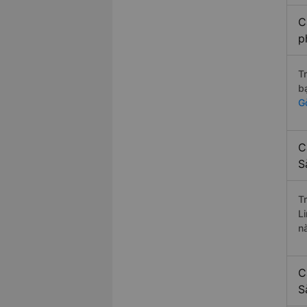
C
p
T
b
G
C
S
T
L
nà
C
S