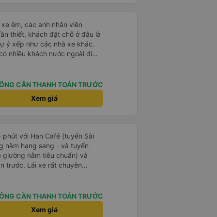
do mình thức
chặng đường tài xế chạy rất cẩn
 căng thẳng lắm mà xe mình chạy
ái xe êm, các anh nhân viên
ậm rãi hơn mấy xe khác nhiều !
ần thiết, khách đặt chỗ ở đâu là
g đường mà ok hết sức ! Xe
tự ý xếp như các nhà xe khác.
hút nào. Qua mỗi trạm tài xế
 có nhiều khách nước ngoài đi
t nha! Có tâm hết sức chời ơi! Xe
đến Nha Trang nha!
nh
chú Tánh nhe ! Mong hai người
ÔNG CẦN THANH TOÁN TRƯỚC
n ủng hộ
Xem giá
a, xe chú còn dán hello kitty
đầu gặp hai người tử tế vậy cái
5 phút với Han Café (tuyến Sài
g nằm hạng sang - và tuyến
 giường nằm tiêu chuẩn) và
ần trước. Lái xe rất chuyên
hu đáo (họ kiểm tra xem mọi thứ
ông, luôn tươi cười và chào đón
ng tin hữu ích tại điểm đón).
ÔNG CẦN THANH TOÁN TRƯỚC
iệc liên lạc rất hoàn hảo (họ gửi
Xem giá
 chúng tôi về chuyến đi và điểm