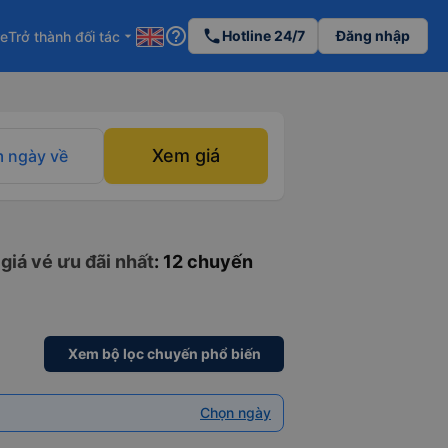
help_outline
phone
Hotline 24/7
Đăng nhập
re
Trở thành đối tác
arrow_drop_down
Xem giá
 ngày về
giá vé ưu đãi nhất
: 12 chuyến
Xem bộ lọc chuyến phổ biến
Chọn ngày