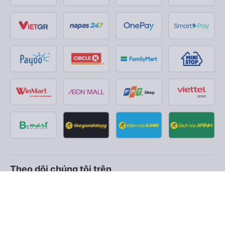
Theo dõi chúng tôi trên
Facebook
Tiktok
Youtube
Công ty TNHH Thương Mại Dịch Vụ Vexere