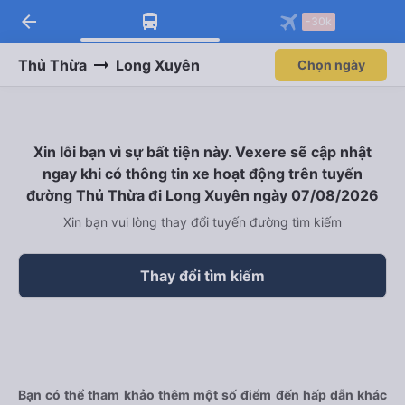
arrow_back
Tải app Vexere ngay!
Tải app Vexere
-30k
Mở app
Mở app
Nhận ưu đãi thành viên độc
-30k/ghế khi đặt vé máy bay qua
quyền
app
Thủ Thừa
Long Xuyên
Chọn ngày
Xin lỗi bạn vì sự bất tiện này. Vexere sẽ cập nhật
ngay khi có thông tin xe hoạt động trên tuyến
đường Thủ Thừa đi Long Xuyên ngày 07/08/2026
Xin bạn vui lòng thay đổi tuyến đường tìm kiếm
Thay đổi tìm kiếm
Bạn có thể tham khảo thêm một số điểm đến hấp dẫn khác