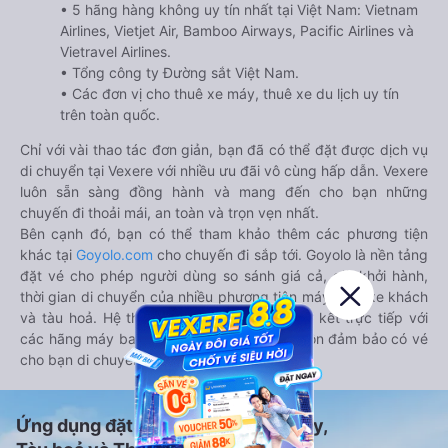
• 5 hãng hàng không uy tín nhất tại Việt Nam: Vietnam
Airlines, Vietjet Air, Bamboo Airways, Pacific Airlines và
Vietravel Airlines.
• Tổng công ty Đường sắt Việt Nam.
• Các đơn vị cho thuê xe máy, thuê xe du lịch uy tín
trên toàn quốc.
Chỉ với vài thao tác đơn giản, bạn đã có thể đặt được dịch vụ
di chuyển tại Vexere với nhiều ưu đãi vô cùng hấp dẫn. Vexere
luôn sẵn sàng đồng hành và mang đến cho bạn những
chuyến đi thoải mái, an toàn và trọn vẹn nhất.
Bên cạnh đó, bạn có thể tham khảo thêm các phương tiện
khác tại
Goyolo.com
cho chuyến đi sắp tới. Goyolo là nền tảng
đặt vé cho phép người dùng so sánh giá cả, giờ khởi hành,
thời gian di chuyển của nhiều phương tiện máy bay, xe khách
và tàu hoả. Hệ thống của Goyolo được liên kết trực tiếp với
các hãng máy bay, xe khách và tàu hoả, luôn đảm bảo có vé
cho bạn di chuyển.
Ứng dụng đặt vé Xe khách, Máy bay,