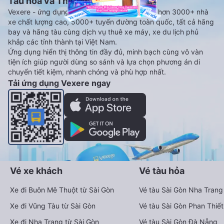
Tàu hoả và Thuê xe
Vexere - ứng dụng đặt vé đa phương tiện với hơn 3000+ nhà
xe chất lượng cao, 5000+ tuyến đường toàn quốc, tất cả hãng
bay và hãng tàu cùng dịch vụ thuê xe máy, xe du lịch phủ
khắp các tỉnh thành tại Việt Nam.
Ứng dụng hiển thị thông tin đầy đủ, minh bạch cùng vô vàn
tiện ích giúp người dùng so sánh và lựa chọn phương án di
chuyển tiết kiệm, nhanh chóng và phù hợp nhất.
Tải ứng dụng Vexere ngay
Vé xe khách
Vé tàu hỏa
Xe đi Buôn Mê Thuột từ Sài Gòn
Vé tàu Sài Gòn Nha Trang
Xe đi Vũng Tàu từ Sài Gòn
Vé tàu Sài Gòn Phan Thiết
Xe đi Nha Trang từ Sài Gòn
Vé tàu Sài Gòn Đà Nẵng