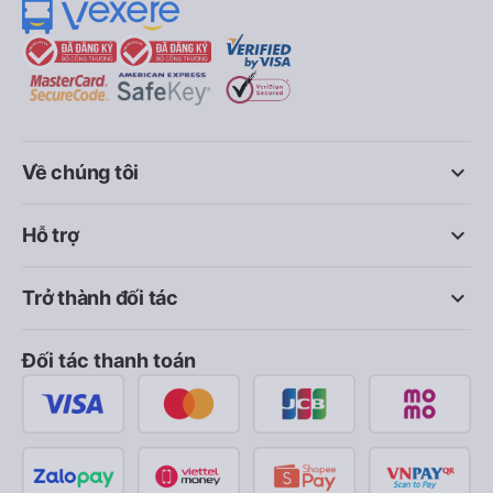
keyboard_arrow_down
Về chúng tôi
keyboard_arrow_down
Hỗ trợ
keyboard_arrow_down
Trở thành đối tác
Đối tác thanh toán