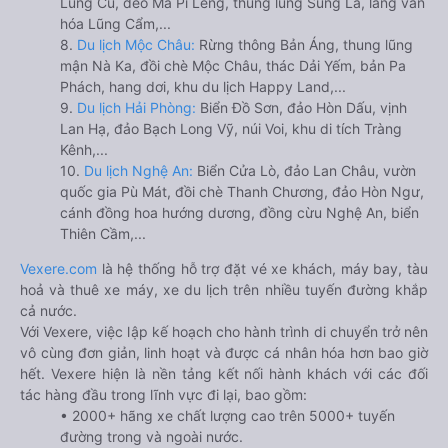
Lũng Cú, đèo Mã Pí Lèng, thung lũng Sủng Là, làng văn
hóa Lũng Cẩm,...
8.
Du lịch Mộc Châu:
Rừng thông Bản Áng, thung lũng
mận Nà Ka, đồi chè Mộc Châu, thác Dải Yếm, bản Pa
Phách, hang dơi, khu du lịch Happy Land,...
9.
Du lịch Hải Phòng:
Biển Đồ Sơn, đảo Hòn Dấu, vịnh
Lan Hạ, đảo Bạch Long Vỹ, núi Voi, khu di tích Tràng
Kênh,...
10.
Du lịch Nghệ An:
Biển Cửa Lò, đảo Lan Châu, vườn
quốc gia Pù Mát, đồi chè Thanh Chương, đảo Hòn Ngư,
cánh đồng hoa hướng dương, đồng cừu Nghệ An, biển
Thiên Cầm,...
Vexere.com
là hệ thống hỗ trợ đặt vé xe khách, máy bay, tàu
hoả và thuê xe máy, xe du lịch trên nhiều tuyến đường khắp
cả nước.
Với Vexere, việc lập kế hoạch cho hành trình di chuyển trở nên
vô cùng đơn giản, linh hoạt và được cá nhân hóa hơn bao giờ
hết. Vexere hiện là nền tảng kết nối hành khách với các đối
tác hàng đầu trong lĩnh vực đi lại, bao gồm:
• 2000+ hãng xe chất lượng cao trên 5000+ tuyến
đường trong và ngoài nước.