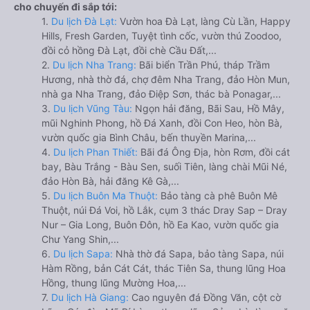
cho chuyến đi sắp tới:
1.
Du lịch Đà Lạt:
Vườn hoa Đà Lạt, làng Cù Lần, Happy
Hills, Fresh Garden, Tuyệt tình cốc, vườn thú Zoodoo,
đồi cỏ hồng Đà Lạt, đồi chè Cầu Đất,...
2.
Du lịch Nha Trang:
Bãi biển Trần Phú, tháp Trầm
Hương, nhà thờ đá, chợ đêm Nha Trang, đảo Hòn Mun,
nhà ga Nha Trang, đảo Điệp Sơn, thác bà Ponagar,...
3.
Du lịch Vũng Tàu:
Ngọn hải đăng, Bãi Sau, Hồ Mây,
mũi Nghinh Phong, hồ Đá Xanh, đồi Con Heo, hòn Bà,
vườn quốc gia Bình Châu, bến thuyền Marina,...
4.
Du lịch Phan Thiết:
Bãi đá Ông Địa, hòn Rơm, đồi cát
bay, Bàu Trắng - Bàu Sen, suối Tiên, làng chài Mũi Né,
đảo Hòn Bà, hải đăng Kê Gà,...
5.
Du lịch Buôn Ma Thuột:
Bảo tàng cà phê Buôn Mê
Thuột, núi Đá Voi, hồ Lắk, cụm 3 thác Dray Sap – Dray
Nur – Gia Long, Buôn Đôn, hồ Ea Kao, vườn quốc gia
Chư Yang Shin,...
6.
Du lịch Sapa:
Nhà thờ đá Sapa, bảo tàng Sapa, núi
Hàm Rồng, bản Cát Cát, thác Tiên Sa, thung lũng Hoa
Hồng, thung lũng Mường Hoa,...
7.
Du lịch Hà Giang:
Cao nguyên đá Đồng Văn, cột cờ