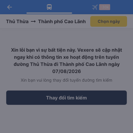
arrow_back
Tải app Vexere ngay!
Tải app Vexere
-30k
Mở app
Mở app
Nhận ưu đãi thành viên độc
-30k/ghế khi đặt vé máy bay qua
quyền
app
Thủ Thừa
Thành phố Cao Lãnh
Chọn ngày
Xin lỗi bạn vì sự bất tiện này. Vexere sẽ cập nhật
ngay khi có thông tin xe hoạt động trên tuyến
đường Thủ Thừa đi Thành phố Cao Lãnh ngày
07/08/2026
Xin bạn vui lòng thay đổi tuyến đường tìm kiếm
Thay đổi tìm kiếm