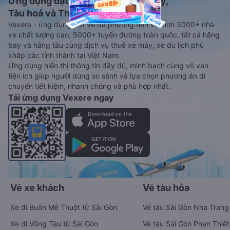
Ứng dụng đặt vé Xe khách, Máy bay,
Tàu hoả và Thuê xe
Vexere - ứng dụng đặt vé đa phương tiện với hơn 3000+ nhà
xe chất lượng cao, 5000+ tuyến đường toàn quốc, tất cả hãng
bay và hãng tàu cùng dịch vụ thuê xe máy, xe du lịch phủ
khắp các tỉnh thành tại Việt Nam.
Ứng dụng hiển thị thông tin đầy đủ, minh bạch cùng vô vàn
tiện ích giúp người dùng so sánh và lựa chọn phương án di
chuyển tiết kiệm, nhanh chóng và phù hợp nhất.
Tải ứng dụng Vexere ngay
Vé xe khách
Vé tàu hỏa
Xe đi Buôn Mê Thuột từ Sài Gòn
Vé tàu Sài Gòn Nha Trang
Xe đi Vũng Tàu từ Sài Gòn
Vé tàu Sài Gòn Phan Thiết