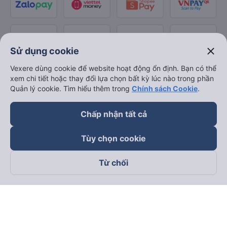
close
Sử dụng cookie
Vexere dùng cookie để website hoạt động ổn định. Bạn có thể
xem chi tiết hoặc thay đổi lựa chọn bất kỳ lúc nào trong phần
Quản lý cookie. Tìm hiểu thêm trong
Chính sách Cookie
.
Chấp nhận tất cả
Tùy chọn cookie
Từ chối
Theo dõi chúng tôi trên
Facebook
Tiktok
Youtube
Công ty TNHH Thương Mại Dịch Vụ Vexere