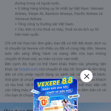
đường trong và ngoài nước.
• 5 hãng hàng không uy tín nhất tại Việt Nam: Vietnam
Airlines, Vietjet Air, Bamboo Airways, Pacific Airlines và
Vietravel Airlines.
• Tổng công ty Đường sắt Việt Nam.
• Các đơn vị cho thuê xe máy, thuê xe du lịch uy tín
trên toàn quốc.
Chỉ với vài thao tác đơn giản, bạn đã có thể đặt được dịch vụ
di chuyển tại Vexere với nhiều ưu đãi vô cùng hấp dẫn. Vexere
luôn sẵn sàng đồng hành và mang đến cho bạn những
chuyến đi thoải mái, an toàn và trọn vẹn nhất.
Bên cạnh đó, bạn có thể tham khảo thêm các phương tiện
khác tại
Goyolo.com
cho chuyến đi sắp tới. Goyolo là nền tảng
đặt vé cho phép người dùng so sánh giá cả, giờ khởi hành,
thời gian di chuyển của nhiều phương tiện máy bay, xe khách
và tàu hoả. Hệ thống của Goyolo được liên kết trực tiếp với
các hãng máy bay, xe khách và tàu hoả, luôn đảm bảo có vé
cho bạn di chuyển.