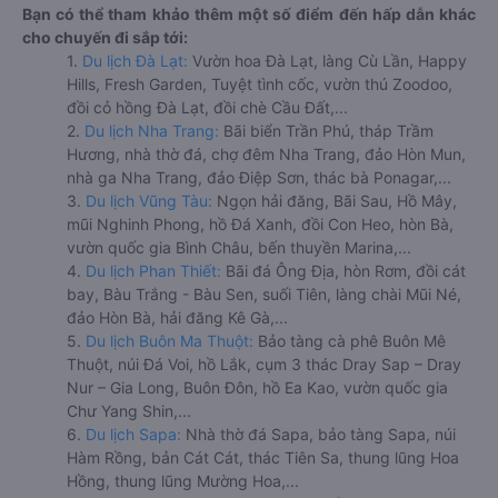
Bạn có thể tham khảo thêm một số điểm đến hấp dẫn khác
cho chuyến đi sắp tới:
1.
Du lịch Đà Lạt:
Vườn hoa Đà Lạt, làng Cù Lần, Happy
Hills, Fresh Garden, Tuyệt tình cốc, vườn thú Zoodoo,
đồi cỏ hồng Đà Lạt, đồi chè Cầu Đất,...
2.
Du lịch Nha Trang:
Bãi biển Trần Phú, tháp Trầm
Hương, nhà thờ đá, chợ đêm Nha Trang, đảo Hòn Mun,
nhà ga Nha Trang, đảo Điệp Sơn, thác bà Ponagar,...
3.
Du lịch Vũng Tàu:
Ngọn hải đăng, Bãi Sau, Hồ Mây,
mũi Nghinh Phong, hồ Đá Xanh, đồi Con Heo, hòn Bà,
vườn quốc gia Bình Châu, bến thuyền Marina,...
4.
Du lịch Phan Thiết:
Bãi đá Ông Địa, hòn Rơm, đồi cát
bay, Bàu Trắng - Bàu Sen, suối Tiên, làng chài Mũi Né,
đảo Hòn Bà, hải đăng Kê Gà,...
5.
Du lịch Buôn Ma Thuột:
Bảo tàng cà phê Buôn Mê
Thuột, núi Đá Voi, hồ Lắk, cụm 3 thác Dray Sap – Dray
Nur – Gia Long, Buôn Đôn, hồ Ea Kao, vườn quốc gia
Chư Yang Shin,...
6.
Du lịch Sapa:
Nhà thờ đá Sapa, bảo tàng Sapa, núi
Hàm Rồng, bản Cát Cát, thác Tiên Sa, thung lũng Hoa
Hồng, thung lũng Mường Hoa,...