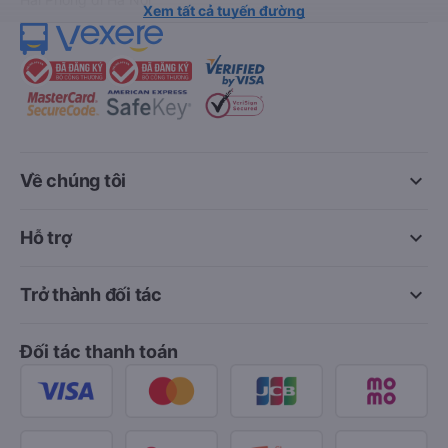
Xem tất cả tuyến đường
keyboard_arrow_down
Về chúng tôi
keyboard_arrow_down
Hỗ trợ
keyboard_arrow_down
Trở thành đối tác
Đối tác thanh toán