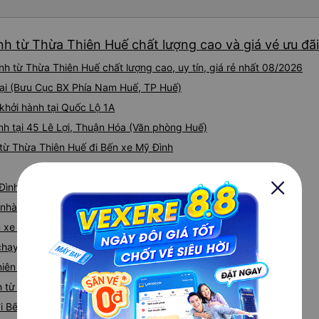
nh từ Thừa Thiên Huế chất lượng cao và giá vé ưu đãi
h từ Thừa Thiên Huế chất lượng cao, uy tín, giá rẻ nhất 08/2026
tại (Bưu Cục BX Phía Nam Huế, TP Huế)
khởi hành tại Quốc Lộ 1A
nh tại 45 Lê Lợi, Thuận Hóa (Văn phòng Huế)
từ Thừa Thiên Huế đi Bến xe Mỹ Đình
 Đình từ Thừa Thiên Huế
iá nhà xe Thừa Thiên Huế Bến xe Mỹ Đình
n xe Mỹ Đình
e chạy tuyến đường Thừa Thiên Huế đi Bến xe Mỹ Đình
hiên Huế - Bến xe Mỹ Đình
 từ Thừa Thiên Huế nhanh và uy tín nhất
i Bến xe Mỹ Đình