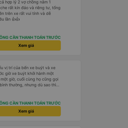
cả hợp lý 2 vợ chồng nằm 1
che rất kín đáo và riêng tư, tổng
ên trên xe rất vui tính và dễ
ều lần 👍👍
ÔNG CẦN THANH TOÁN TRƯỚC
Xem giá
u vị trí của bến xe buýt và xe
ước giờ xe buýt khởi hành một
 một giờ, cuối cùng họ cũng gọi
ụ bình thường, nhưng dù sao thì
vì tôi rất thoải mái. Sẽ tuyệt
ơn. Nhưng tôi thích nó nên tôi
rất nhiều.
ÔNG CẦN THANH TOÁN TRƯỚC
Xem giá