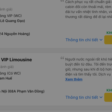
Cách phục vụ rất chuẩn giá 
cabin đôi còn thoải mái, rèm 
ánh giá)
đài tư vấn nhiệt tình nhân, vi
hòng VIP (WC)
thương rất đáng để đi lại nhi
 Lê Quang Đạo)
KH
24 Nguyễn Hoàng)
keyboard_arrow_down
Thông tin chi tiết
 VIP Limousine
Người nước ngoài rất khó hiể
buýt đến từ đâu. Tôi đến tr
đánh giá)
giờ, nhưng sau khi đi bộ hơn
hòng (Có WC)
điện và tìm thấy tôi. Dịch v
nam Huế
tôi ngủ ngon hơn ở khách sạn 
Xem thêm
hơn nếu tiếng còi xe bớt to h
cho điểm tối đa. Cảm ơn bạn 
KH
 Nội (68A Phạm Văn Đồng)
keyboard_arrow_down
Thông tin chi tiết