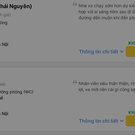
hái Nguyên)
Nhà xe chạy sớm hơn dự kiế
hợp với ai sáng hôm sau đi l
h giá)
đường đến muộn khi đến phụ
hòng
KH
 Nội
keyboard_arrow_down
Thông tin chi tiết
Nhân viên siêu thân thiện, nh
iá)
lợi, xe mới nên cái gì cũng s
iường phòng (WC)
uế
KH
 Nội
keyboard_arrow_down
Thông tin chi tiết