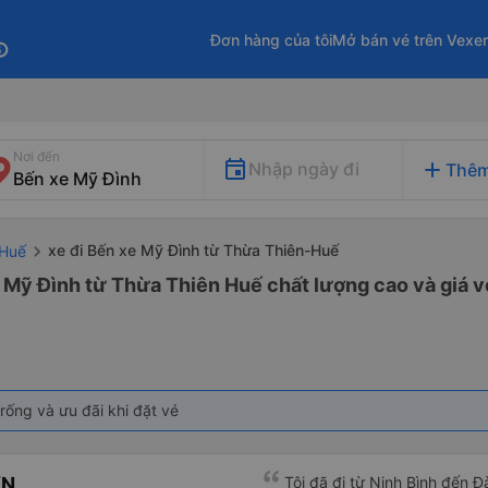
Đơn hàng của tôi
Mở bán vé trên Vexe
fo
Nơi đến
add
Nhập ngày đi
Thêm
xe đi Bến xe Mỹ Đình từ Thừa Thiên-Huế
-Huế
 Mỹ Đình từ Thừa Thiên Huế chất lượng cao và giá v
rống và ưu đãi khi đặt vé
ƠN
Tôi đã đi từ Ninh Bình đến 