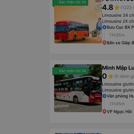
Xác nhận tức thì
4.8
star
(1223 
Limousine 34 c
Limousine 24 ch
Bưu Cục BX P
11h35m
Bến xe Giáp B
Minh Mập L
Xác nhận tức thì
0
star
(0 đánh g
Limousine giườ
Limousine giườ
Văn phòng H
11h45m
VP Ngọc Hồi