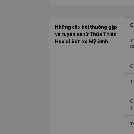
C
Những câu hỏi thường gặp
về tuyến xe từ Thừa Thiên
T
Huế đi Bến xe Mỹ Đình
S
C
T
C
?
Tr