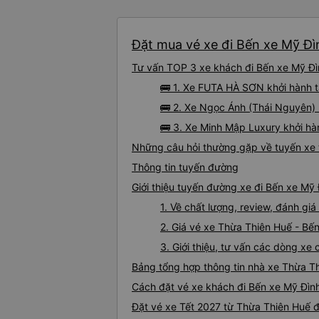
Đặt mua vé xe đi Bến xe Mỹ Đì
Tư vấn TOP 3 xe khách đi Bến xe Mỹ Đìn
🚌 1. Xe FUTA HÀ SƠN khởi hành 
🚌 2. Xe Ngọc Ánh (Thái Nguyên) 
🚌 3. Xe Minh Mập Luxury khởi hà
Những câu hỏi thường gặp về tuyến xe 
Thông tin tuyến đường
Giới thiệu tuyến đường xe đi Bến xe Mỹ
1. Về chất lượng, review, đánh g
2. Giá vé xe Thừa Thiên Huế - Bế
3. Giới thiệu, tư vấn các dòng x
Bảng tổng hợp thông tin nhà xe Thừa T
Cách đặt vé xe khách đi Bến xe Mỹ Đình
Đặt vé xe Tết 2027 từ Thừa Thiên Huế đ