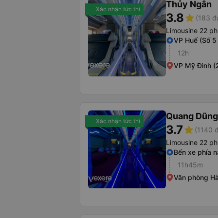
Thủy Ngân
Xác nhận tức thì
3.8
star
(183 đ
Limousine 22 p
VP Huế (Số 5
12h
VP Mỹ Đình (
Quang Dũng
Xác nhận tức thì
3.7
star
(1140 
Limousine 22 p
Bến xe phía 
11h45m
Văn phòng Hà