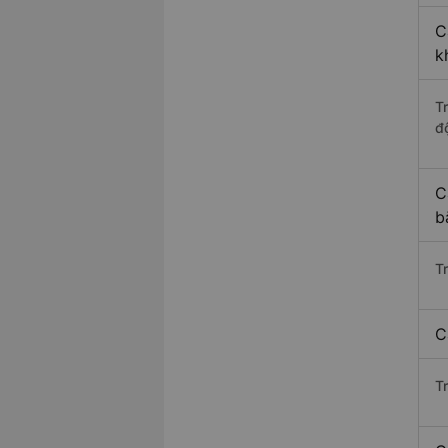
C
k
T
độ
C
b
T
C
T