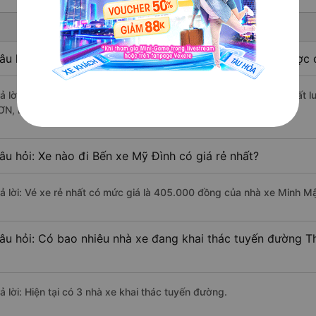
âu hỏi: Nhà xe đi Bến xe Mỹ Đình từ Thừa Thiên Huế được đ
rả lời: Xe đi Bến xe Mỹ Đình từ Thừa Thiên Huế được đánh giá chất 
ƠN, Ngọc Ánh (Thái Nguyên), Minh Mập Luxury.
âu hỏi: Xe nào đi Bến xe Mỹ Đình có giá rẻ nhất?
rả lời: Vé xe rẻ nhất có mức giá là 405.000 đồng của nhà xe Minh M
âu hỏi: Có bao nhiêu nhà xe đang khai thác tuyến đường T
ả lời: Hiện tại có 3 nhà xe khai thác tuyến đường.