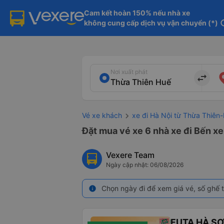
Cam kết hoàn 150% nếu nhà xe

không cung cấp dịch vụ vận chuyển (*)
in
Nơi xuất phát
import_export
Vé xe khách
xe đi Hà Nội từ Thừa Thiên
Đặt mua vé xe 6 nhà xe đi Bến xe
Vexere Team
Ngày cập nhật: 06/08/2026
Chọn ngày đi để xem giá vé, số ghế t
info
FUTA HÀ S