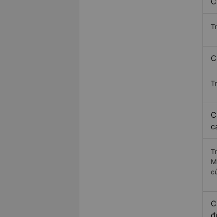
C
T
C
T
C
c
T
M
c
C
đ