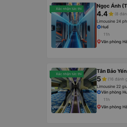
Ngọc Ánh (T
Xác nhận tức thì
4.4
star
(8 đán
Limousine 24 p
Huế
11h
Văn phòng Hà
Tân Bảo Yến
Xác nhận tức thì
5
star
(16 đánh g
Limousine 22 g
Văn phòng H
11h
Văn phòng Hà