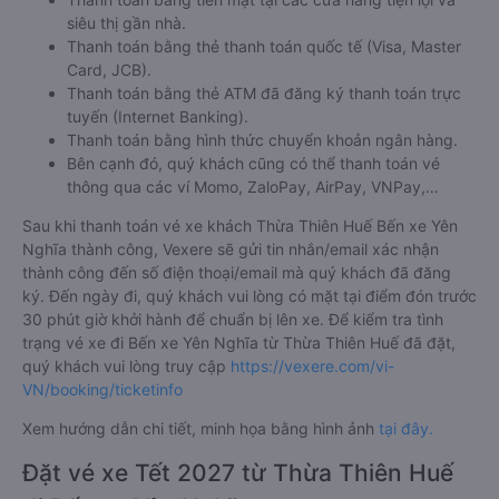
siêu thị gần nhà.
Thanh toán bằng thẻ thanh toán quốc tế (Visa, Master
Card, JCB).
Thanh toán bằng thẻ ATM đã đăng ký thanh toán trực
tuyến (Internet Banking).
Thanh toán bằng hình thức chuyển khoản ngân hàng.
Bên cạnh đó, quý khách cũng có thể thanh toán vé
thông qua các ví Momo, ZaloPay, AirPay, VNPay,…
Sau khi thanh toán vé xe khách Thừa Thiên Huế Bến xe Yên
Nghĩa thành công, Vexere sẽ gửi tin nhắn/email xác nhận
thành công đến số điện thoại/email mà quý khách đã đăng
ký. Đến ngày đi, quý khách vui lòng có mặt tại điểm đón trước
30 phút giờ khởi hành để chuẩn bị lên xe. Để kiểm tra tình
trạng vé xe đi Bến xe Yên Nghĩa từ Thừa Thiên Huế đã đặt,
quý khách vui lòng truy cập
https://vexere.com/vi-
VN/booking/ticketinfo
Xem hướng dẫn chi tiết, minh họa bằng hình ảnh
tại đây.
Đặt vé xe Tết 2027 từ Thừa Thiên Huế