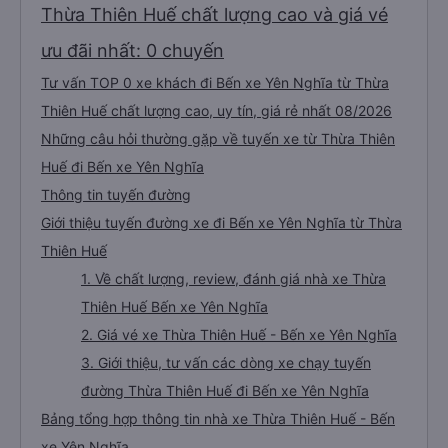
đông và tôi phải ngồi trên một chiếc ghế nhựa ở lối đi giữa, điều này không lý
Thừa Thiên Huế chất lượng cao và giá vé
tưởng. Nhìn chung: Mặc dù có một vài bất tiện nhỏ, tôi đã có trải nghiệm
tích cực với công ty này. Đây là dịch vụ xe buýt tốt nhất mà tôi từng sử
dụng ở Việt Nam. Sự sạch sẽ, thoải mái và yên tĩnh tạo nên sự khác biệt
ưu đãi nhất: 0 chuyến
đáng kể và tôi sẽ giới thiệu dịch vụ này cho bất kỳ ai đi tuyến đường này.
Tư vấn TOP 0 xe khách đi Bến xe Yên Nghĩa từ Thừa
Thiên Huế chất lượng cao, uy tín, giá rẻ nhất 08/2026
Những câu hỏi thường gặp về tuyến xe từ Thừa Thiên
Huế đi Bến xe Yên Nghĩa
Thông tin tuyến đường
Giới thiệu tuyến đường xe đi Bến xe Yên Nghĩa từ Thừa
Thiên Huế
1. Về chất lượng, review, đánh giá nhà xe Thừa
Thiên Huế Bến xe Yên Nghĩa
2. Giá vé xe Thừa Thiên Huế - Bến xe Yên Nghĩa
3. Giới thiệu, tư vấn các dòng xe chạy tuyến
đường Thừa Thiên Huế đi Bến xe Yên Nghĩa
Bảng tổng hợp thông tin nhà xe Thừa Thiên Huế - Bến
xe Yên Nghĩa