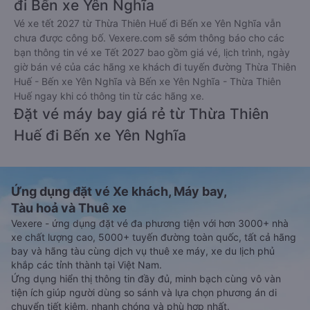
đi Bến xe Yên Nghĩa
Vé xe tết 2027 từ Thừa Thiên Huế đi Bến xe Yên Nghĩa vẫn
chưa được công bố. Vexere.com sẽ sớm thông báo cho các
bạn thông tin vé xe Tết 2027 bao gồm giá vé, lịch trình, ngày
giờ bán vé của các hãng xe khách đi tuyến đường Thừa Thiên
Huế - Bến xe Yên Nghĩa và Bến xe Yên Nghĩa - Thừa Thiên
Huế ngay khi có thông tin từ các hãng xe.
Đặt vé máy bay giá rẻ từ Thừa Thiên
Huế đi Bến xe Yên Nghĩa
Ứng dụng đặt vé Xe khách, Máy bay,
Tàu hoả và Thuê xe
Vexere - ứng dụng đặt vé đa phương tiện với hơn 3000+ nhà
xe chất lượng cao, 5000+ tuyến đường toàn quốc, tất cả hãng
bay và hãng tàu cùng dịch vụ thuê xe máy, xe du lịch phủ
khắp các tỉnh thành tại Việt Nam.
Ứng dụng hiển thị thông tin đầy đủ, minh bạch cùng vô vàn
tiện ích giúp người dùng so sánh và lựa chọn phương án di
chuyển tiết kiệm, nhanh chóng và phù hợp nhất.