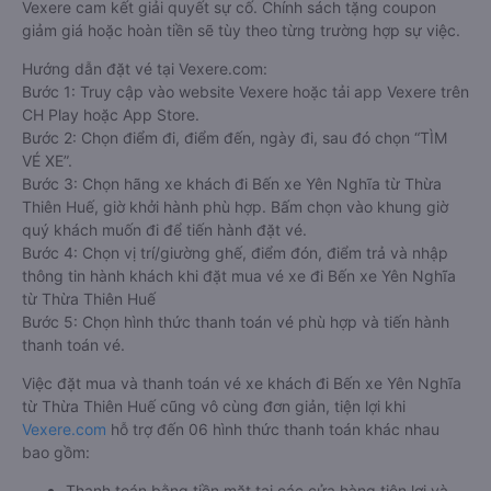
Vexere cam kết giải quyết sự cố. Chính sách tặng coupon
giảm giá hoặc hoàn tiền sẽ tùy theo từng trường hợp sự việc.
Hướng dẫn đặt vé tại Vexere.com:
Bước 1: Truy cập vào website Vexere hoặc tải app Vexere trên
CH Play hoặc App Store.
Bước 2: Chọn điểm đi, điểm đến, ngày đi, sau đó chọn “TÌM
VÉ XE”.
Bước 3: Chọn hãng xe khách đi Bến xe Yên Nghĩa từ Thừa
Thiên Huế, giờ khởi hành phù hợp. Bấm chọn vào khung giờ
quý khách muốn đi để tiến hành đặt vé.
Bước 4: Chọn vị trí/giường ghế, điểm đón, điểm trả và nhập
thông tin hành khách khi đặt mua vé xe đi Bến xe Yên Nghĩa
từ Thừa Thiên Huế
Bước 5: Chọn hình thức thanh toán vé phù hợp và tiến hành
thanh toán vé.
Việc đặt mua và thanh toán vé xe khách đi Bến xe Yên Nghĩa
từ Thừa Thiên Huế cũng vô cùng đơn giản, tiện lợi khi
Vexere.com
hỗ trợ đến 06 hình thức thanh toán khác nhau
bao gồm:
Thanh toán bằng tiền mặt tại các cửa hàng tiện lợi và