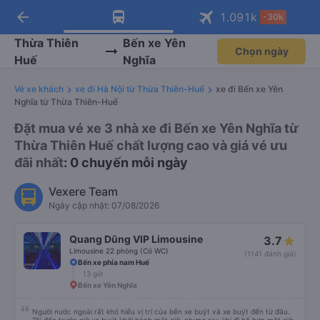
arrow_back
Tải app Vexere ngay!
Tải app Vexere
1.091
k
-30k
Mở app
Mở app
Nhận ưu đãi thành viên độc
-30k/ghế khi đặt vé máy bay qua
quyền
app
Thừa Thiên
Bến xe Yên
Chọn ngày
Huế
Nghĩa
Vé xe khách
xe đi Hà Nội từ Thừa Thiên-Huế
xe đi Bến xe Yên
Nghĩa từ Thừa Thiên-Huế
Đặt mua vé xe 3 nhà xe đi Bến xe Yên Nghĩa từ
Thừa Thiên Huế chất lượng cao và giá vé ưu
đãi nhất
: 0 chuyến mỗi ngày
Vexere Team
Ngày cập nhật: 07/08/2026
Quang Dũng VIP Limousine
3.7
Limousine 22 phòng (Có WC)
(1141 đánh giá)
Bến xe phía nam Huế
13 giờ
Bến xe Yên Nghĩa
Người nước ngoài rất khó hiểu vị trí của bến xe buýt và xe buýt đến từ đâu.