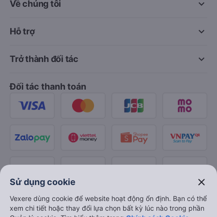
keyboard_arrow_down
Về chúng tôi
keyboard_arrow_down
Hỗ trợ
keyboard_arrow_down
Trở thành đối tác
Đối tác thanh toán
close
Sử dụng cookie
Vexere dùng cookie để website hoạt động ổn định. Bạn có thể
xem chi tiết hoặc thay đổi lựa chọn bất kỳ lúc nào trong phần