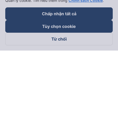
Quản lý cookie. Tìm hiểu thêm trong
Chính sách Cookie
.
Chấp nhận tất cả
Tùy chọn cookie
Từ chối
Theo dõi chúng tôi trên
Facebook
Tiktok
Youtube
Công ty TNHH Thương Mại Dịch Vụ Vexere
Địa chỉ đăng ký kinh doanh: 8C Chữ Đồng Tử, Phường Tân
Sơn Nhất, TP. Hồ Chí Minh, Việt Nam
Địa chỉ
:
Lầu 2, toà nhà H3 Circo Hoàng Diệu, 384 Hoàng Diệu,
Phường Khánh Hội, TP Hồ Chí Minh, Việt Nam
Tầng 3, toà nhà 101 Láng Hạ, 101 Láng Hạ, Phường Láng, TP.
Hà Nội, Việt Nam
Giấy chứng nhận ĐKKD số 0315133726 do Sở KH và ĐT TP.