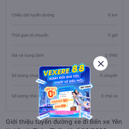
Chiều dài tuyến đường
0 km
Thời gian di chuyển
0 giờ
Giá vé trung bình
0 VNĐ
Số lượng chuyến xe
0 chuyến
Số lượng nhà xe
0 nhà xe
Giới thiệu tuyến đường xe đi Bến xe Yên