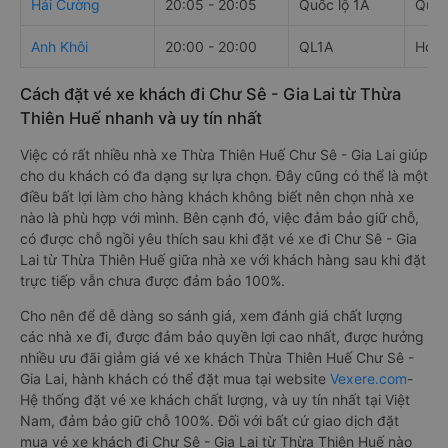
Hải Cường
20:05 - 20:05
Quốc lộ 1A
Quốc
Anh Khôi
20:00 - 20:00
QL1A
Hoà 
Cách đặt vé xe khách đi Chư Sê - Gia Lai từ Thừa
Thiên Huế nhanh và uy tín nhất
Việc có rất nhiều nhà xe Thừa Thiên Huế Chư Sê - Gia Lai giúp
cho du khách có đa dạng sự lựa chọn. Đây cũng có thể là một
điều bất lợi làm cho hàng khách không biết nên chọn nhà xe
nào là phù hợp với mình. Bên cạnh đó, việc đảm bảo giữ chỗ,
có được chỗ ngồi yêu thích sau khi đặt vé xe đi Chư Sê - Gia
Lai từ Thừa Thiên Huế giữa nhà xe với khách hàng sau khi đặt
trực tiếp vẫn chưa được đảm bảo 100%.
Cho nên để dễ dàng so sánh giá, xem đánh giá chất lượng
các nhà xe đi, được đảm bảo quyền lợi cao nhất, được hưởng
nhiều ưu đãi giảm giá vé xe khách Thừa Thiên Huế Chư Sê -
Gia Lai, hành khách có thể đặt mua tại website
Vexere.com
-
Hệ thống đặt vé xe khách chất lượng, và uy tín nhất tại Việt
Nam, đảm bảo giữ chỗ 100%. Đối với bất cứ giao dịch đặt
mua vé xe khách đi Chư Sê - Gia Lai từ Thừa Thiên Huế nào