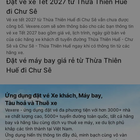
Đặt vé xe Tết 2027 từ Thừa Thiên Huế
đi Chư Sê
Vé xe tết 2027 từ Thừa Thiên Huế đi Chư Sê vẫn chưa được
công bố. Vexere.com sẽ sớm thông báo cho các bạn thông tin
vé xe Tết 2027 bao gồm giá vé, lịch trình, ngày giờ bán vé
của các hãng xe khách đi tuyến đường Thừa Thiên Huế - Chư
Sê và Chư Sê - Thừa Thiên Huế ngay khi có thông tin từ các
hãng xe.
Đặt vé máy bay giá rẻ từ Thừa Thiên
Huế đi Chư Sê
Ứng dụng đặt vé Xe khách, Máy bay,
Tàu hoả và Thuê xe
Vexere - ứng dụng đặt vé đa phương tiện với hơn 3000+ nhà
xe chất lượng cao, 5000+ tuyến đường toàn quốc, tất cả hãng
bay và hãng tàu cùng dịch vụ thuê xe máy, xe du lịch phủ
khắp các tỉnh thành tại Việt Nam.
Ứng dụng hiển thị thông tin đầy đủ, minh bạch cùng vô vàn