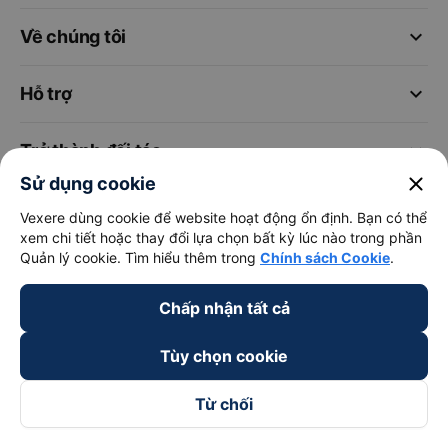
keyboard_arrow_down
Về chúng tôi
keyboard_arrow_down
Hỗ trợ
keyboard_arrow_down
Trở thành đối tác
close
Sử dụng cookie
Đối tác thanh toán
Vexere dùng cookie để website hoạt động ổn định. Bạn có thể
xem chi tiết hoặc thay đổi lựa chọn bất kỳ lúc nào trong phần
Quản lý cookie. Tìm hiểu thêm trong
Chính sách Cookie
.
Chấp nhận tất cả
Tùy chọn cookie
Từ chối