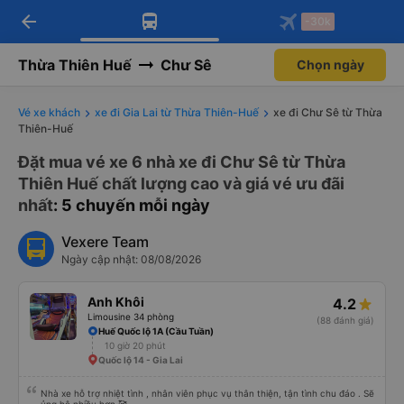
arrow_back
Tải app Vexere ngay!
Tải app Vexere
-30k
Mở app
Mở app
Nhận ưu đãi thành viên độc
-30k/ghế khi đặt vé máy bay qua
quyền
app
Thừa Thiên Huế
Chư Sê
Chọn ngày
Vé xe khách
xe đi Gia Lai từ Thừa Thiên-Huế
xe đi Chư Sê từ Thừa
Thiên-Huế
Đặt mua vé xe 6 nhà xe đi Chư Sê từ Thừa
Thiên Huế chất lượng cao và giá vé ưu đãi
nhất
: 5 chuyến mỗi ngày
Vexere Team
Ngày cập nhật: 08/08/2026
Anh Khôi
4.2
Limousine 34 phòng
(88 đánh giá)
Huế Quốc lộ 1A (Cầu Tuần)
10 giờ 20 phút
Quốc lộ 14 - Gia Lai
Nhà xe hỗ trợ nhiệt tình , nhân viên phục vụ thân thiện, tận tình chu đáo . Sẽ