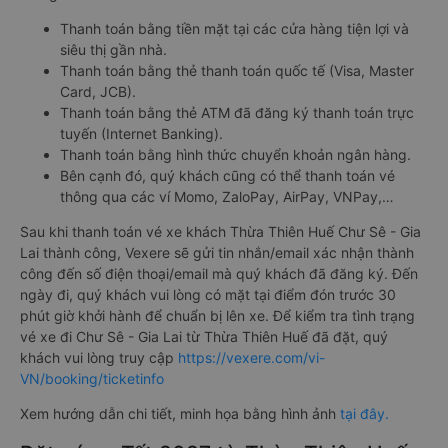
Thanh toán bằng tiền mặt tại các cửa hàng tiện lợi và
siêu thị gần nhà.
Thanh toán bằng thẻ thanh toán quốc tế (Visa, Master
Card, JCB).
Thanh toán bằng thẻ ATM đã đăng ký thanh toán trực
tuyến (Internet Banking).
Thanh toán bằng hình thức chuyển khoản ngân hàng.
Bên cạnh đó, quý khách cũng có thể thanh toán vé
thông qua các ví Momo, ZaloPay, AirPay, VNPay,…
Sau khi thanh toán vé xe khách Thừa Thiên Huế Chư Sê - Gia
Lai thành công, Vexere sẽ gửi tin nhắn/email xác nhận thành
công đến số điện thoại/email mà quý khách đã đăng ký. Đến
ngày đi, quý khách vui lòng có mặt tại điểm đón trước 30
phút giờ khởi hành để chuẩn bị lên xe. Để kiểm tra tình trạng
vé xe đi Chư Sê - Gia Lai từ Thừa Thiên Huế đã đặt, quý
khách vui lòng truy cập
https://vexere.com/vi-
VN/booking/ticketinfo
Xem hướng dẫn chi tiết, minh họa bằng hình ảnh
tại đây.