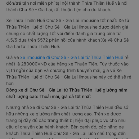
đón/trả tận nơi miễn phí tại nội thành Thừa Thiên Huế và nội
thành Chư Sê - Gia Lai, rất thuận tiện cho du khách.
Xe Thừa Thiên Huế Chư Sê - Gia Lai limousine tốt nhất: Xe từ
Thừa Thiên Huế đi Chư Sê - Gia Lai limousine được đánh giá
chung có chất lượng Tốt với điểm đánh giá trung bình từ
4.5/5 dựa trên 5572 phản hồi của hành khách Xe về Chư Sê -
Gia Lai từ Thừa Thiên Huế.
Giá vé
xe limousine đi Chư Sê - Gia Lai từ Thừa Thiên Huế
rẻ
nhất là 280000VND của hãng xe Thuận Tiến. Tùy thuộc vào
vị trí ngồi của bạn và chương trình khuyến mãi, giá vé Xe
Thừa Thiên Huế đi Chư Sê - Gia Lai limousine này có thể sẽ rẻ
hơn
Dòng xe đi Chư Sê - Gia Lai từ Thừa Thiên Huế giường nằm
chất lượng cao: Thoải mái, giá cả tốt nhất
Những nhà xe đi Chư Sê - Gia Lai từ Thừa Thiên Huế đều sở
hữu những xe giường nằm chất lượng cao. Trên xe được
trang bị đầy đủ các trang thiết bị hiện đại phục vụ cho nhu
cầu di chuyển của hành khách. Bên cạnh đó, các hãng xe
khách Thừa Thiên Huế Chư Sê - Gia Lai luôn chú trọng đến