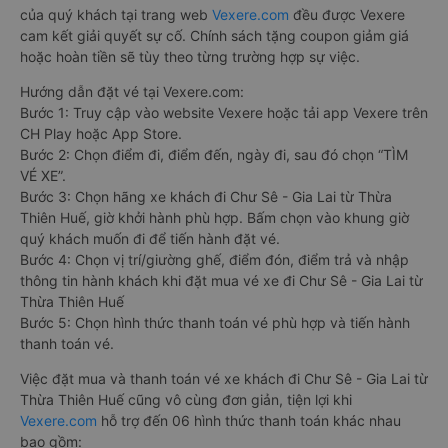
của quý khách tại trang web
Vexere.com
đều được Vexere
cam kết giải quyết sự cố. Chính sách tặng coupon giảm giá
hoặc hoàn tiền sẽ tùy theo từng trường hợp sự việc.
Hướng dẫn đặt vé tại Vexere.com:
Bước 1: Truy cập vào website Vexere hoặc tải app Vexere trên
CH Play hoặc App Store.
Bước 2: Chọn điểm đi, điểm đến, ngày đi, sau đó chọn “TÌM
VÉ XE”.
Bước 3: Chọn hãng xe khách đi Chư Sê - Gia Lai từ Thừa
Thiên Huế, giờ khởi hành phù hợp. Bấm chọn vào khung giờ
quý khách muốn đi để tiến hành đặt vé.
Bước 4: Chọn vị trí/giường ghế, điểm đón, điểm trả và nhập
thông tin hành khách khi đặt mua vé xe đi Chư Sê - Gia Lai từ
Thừa Thiên Huế
Bước 5: Chọn hình thức thanh toán vé phù hợp và tiến hành
thanh toán vé.
Việc đặt mua và thanh toán vé xe khách đi Chư Sê - Gia Lai từ
Thừa Thiên Huế cũng vô cùng đơn giản, tiện lợi khi
Vexere.com
hỗ trợ đến 06 hình thức thanh toán khác nhau
bao gồm: