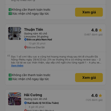
ủng hộ nhiều hơn 🥰
Không cần thanh toán trước
Xem giá
Xác nhận chỗ ngay lập tức
Thuận Tiến
4.8
Giường nằm 40 chỗ
(5487 đánh giá)
Limousine 34 giường
Bến xe phía Nam Huế
13 giờ 35 phút
Bến xe Chư Sê
Đọc 1 số cmt tiêu cực e cũng hơi hoang mang nhưg sau khi đi chuyến Đà
Nẵng-Pleiku ngày 29/4/23 lúc 21h xe thường thì e có những review sau: - 2
bác tài lái xe cực thân thiện, sắp xếp chỗ ngồi cho từng người 1 - A phụ xe
dui tính, chắc cùng tần số nên nói câu nào là cười câu đó - Xe xuất bến đúg
Xem thêm
giờ, trước giờ đi có nv điện thông báo trước, thái độ phục vụ tốt. - Cơ sở vật
chất bình thường, do đặt xe thường nên cũng k đòi hỏi gì nhìu hơn. Nhưng
nhìn chug khá ổn, có dừng lại để đi vệ sinh.
Không cần thanh toán trước
Xem giá
Xác nhận chỗ ngay lập tức
Hải Cường
4.6
Giường nằm 40 chỗ
(125 đánh giá)
Huế Quốc lộ 1A (Cầu Tuần)
8 giờ 45 phút
Ngã 3 Hòa Phú (Pleiku)