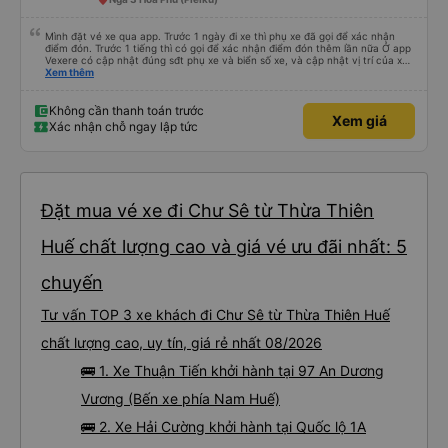
Mình đặt vé xe qua app. Trước 1 ngày đi xe thì phụ xe đã gọi để xác nhận
điểm đón. Trước 1 tiếng thì có gọi để xác nhận điểm đón thêm lần nữa Ở app
Vexere có cập nhật đúng sđt phụ xe và biển số xe, và cập nhật vị trí của xe
nữa. Ăn cơm tối là 50k/ người. Chỗ nằm thoải mái, có nước, ổ cắm sạc đầy
Xem thêm
đủ cho cả đầu USD lẫn type C.
Không cần thanh toán trước
Xem giá
Xác nhận chỗ ngay lập tức
Đặt mua vé xe đi Chư Sê từ Thừa Thiên
Huế chất lượng cao và giá vé ưu đãi nhất: 5
chuyến
Tư vấn TOP 3 xe khách đi Chư Sê từ Thừa Thiên Huế
chất lượng cao, uy tín, giá rẻ nhất 08/2026
🚌 1. Xe Thuận Tiến khởi hành tại 97 An Dương
Vương (Bến xe phía Nam Huế)
🚌 2. Xe Hải Cường khởi hành tại Quốc lộ 1A