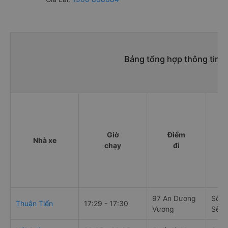
Bảng tổng hợp thông tin 
Giờ
Điểm
Nhà xe
chạy
đi
97 An Dương
Số 8
Thuận Tiến
17:29 - 17:30
Vương
Sê, G