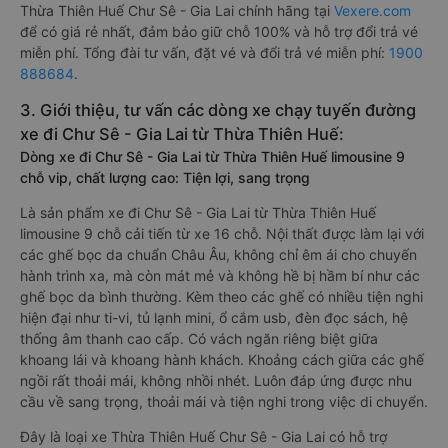
Thừa Thiên Huế Chư Sê - Gia Lai chính hãng tại
Vexere.com
để có giá rẻ nhất, đảm bảo giữ chỗ 100% và hỗ trợ đổi trả vé
miễn phí. Tổng đài tư vấn, đặt vé và đổi trả vé miễn phí:
1900
888684
.
3. Giới thiệu, tư vấn các dòng xe chạy tuyến đường
xe đi Chư Sê - Gia Lai từ Thừa Thiên Huế:
Dòng xe đi Chư Sê - Gia Lai từ Thừa Thiên Huế limousine 9
chỗ vip, chất lượng cao: Tiện lợi, sang trọng
Là sản phẩm xe đi Chư Sê - Gia Lai từ Thừa Thiên Huế
limousine 9 chỗ cải tiến từ xe 16 chỗ. Nội thất được làm lại với
các ghế bọc da chuẩn Châu Âu, không chỉ êm ái cho chuyến
hành trình xa, mà còn mát mẻ và không hề bị hầm bí như các
ghế bọc da bình thường. Kèm theo các ghế có nhiều tiện nghi
hiện đại như ti-vi, tủ lạnh mini, ổ cắm usb, đèn đọc sách, hệ
thống âm thanh cao cấp. Có vách ngăn riêng biệt giữa
khoang lái và khoang hành khách. Khoảng cách giữa các ghế
ngồi rất thoải mái, không nhồi nhét. Luôn đáp ứng được nhu
cầu về sang trọng, thoải mái và tiện nghi trong việc di chuyển.
Đây là loại xe Thừa Thiên Huế Chư Sê - Gia Lai có hỗ trợ