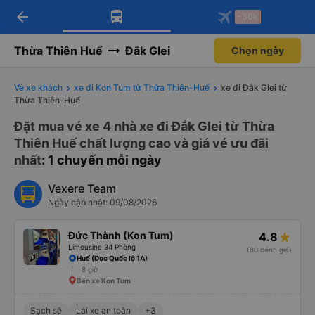
arrow_back
Tải app Vexere ngay!
Tải app Vexere
-30k
Mở app
Mở app
Nhận ưu đãi thành viên độc
-30k/ghế khi đặt vé máy bay qua
quyền
app
Thừa Thiên Huế
Đắk Glei
Chọn ngày
Vé xe khách
xe đi Kon Tum từ Thừa Thiên-Huế
xe đi Đắk Glei từ
Thừa Thiên-Huế
Đặt mua vé xe 4 nhà xe đi Đắk Glei từ Thừa
Thiên Huế chất lượng cao và giá vé ưu đãi
nhất
: 1 chuyến mỗi ngày
Vexere Team
Ngày cập nhật: 09/08/2026
Đức Thành (Kon Tum)
4.8
Limousine 34 Phòng
(80 đánh giá)
Huế (Dọc Quốc lộ 1A)
8 giờ
Bến xe Kon Tum
Sạch sẽ
Lái xe an toàn
+3