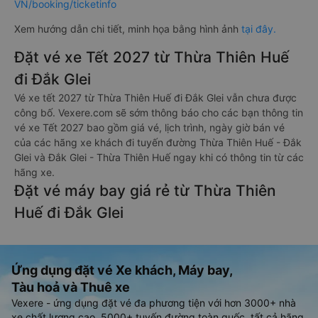
VN/booking/ticketinfo
Xem hướng dẫn chi tiết, minh họa bằng hình ảnh
tại đây.
Đặt vé xe Tết 2027 từ Thừa Thiên Huế
đi Đắk Glei
Vé xe tết 2027 từ Thừa Thiên Huế đi Đắk Glei vẫn chưa được
công bố. Vexere.com sẽ sớm thông báo cho các bạn thông tin
vé xe Tết 2027 bao gồm giá vé, lịch trình, ngày giờ bán vé
của các hãng xe khách đi tuyến đường Thừa Thiên Huế - Đắk
Glei và Đắk Glei - Thừa Thiên Huế ngay khi có thông tin từ các
hãng xe.
Đặt vé máy bay giá rẻ từ Thừa Thiên
Huế đi Đắk Glei
Ứng dụng đặt vé Xe khách, Máy bay,
Tàu hoả và Thuê xe
Vexere - ứng dụng đặt vé đa phương tiện với hơn 3000+ nhà
xe chất lượng cao, 5000+ tuyến đường toàn quốc, tất cả hãng