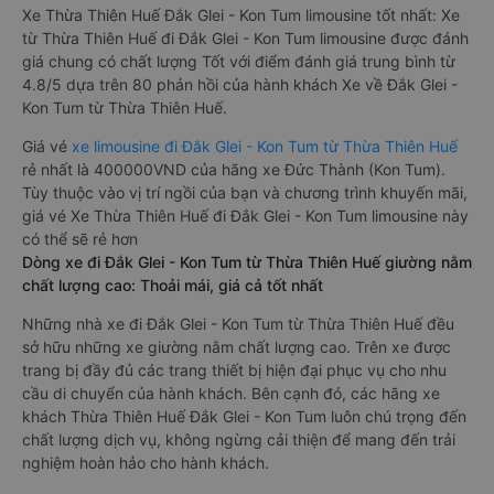
Xe Thừa Thiên Huế Đắk Glei - Kon Tum limousine tốt nhất: Xe
từ Thừa Thiên Huế đi Đắk Glei - Kon Tum limousine được đánh
giá chung có chất lượng Tốt với điểm đánh giá trung bình từ
4.8/5 dựa trên 80 phản hồi của hành khách Xe về Đắk Glei -
Kon Tum từ Thừa Thiên Huế.
Giá vé
xe limousine đi Đắk Glei - Kon Tum từ Thừa Thiên Huế
rẻ nhất là 400000VND của hãng xe Đức Thành (Kon Tum).
Tùy thuộc vào vị trí ngồi của bạn và chương trình khuyến mãi,
giá vé Xe Thừa Thiên Huế đi Đắk Glei - Kon Tum limousine này
có thể sẽ rẻ hơn
Dòng xe đi Đắk Glei - Kon Tum từ Thừa Thiên Huế giường nằm
chất lượng cao: Thoải mái, giá cả tốt nhất
Những nhà xe đi Đắk Glei - Kon Tum từ Thừa Thiên Huế đều
sở hữu những xe giường nằm chất lượng cao. Trên xe được
trang bị đầy đủ các trang thiết bị hiện đại phục vụ cho nhu
cầu di chuyển của hành khách. Bên cạnh đó, các hãng xe
khách Thừa Thiên Huế Đắk Glei - Kon Tum luôn chú trọng đến
chất lượng dịch vụ, không ngừng cải thiện để mang đến trải
nghiệm hoàn hảo cho hành khách.