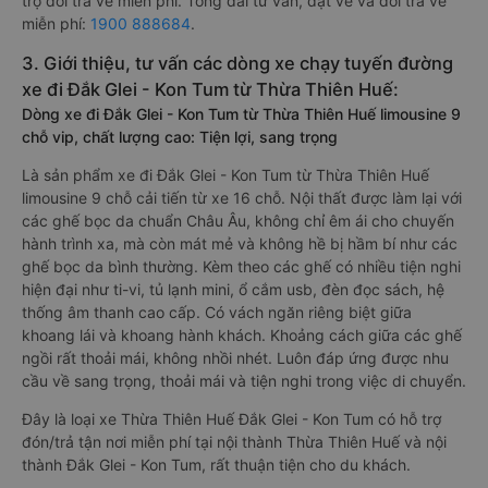
trợ đổi trả vé miễn phí. Tổng đài tư vấn, đặt vé và đổi trả vé
miễn phí:
1900 888684
.
3. Giới thiệu, tư vấn các dòng xe chạy tuyến đường
xe đi Đắk Glei - Kon Tum từ Thừa Thiên Huế:
Dòng xe đi Đắk Glei - Kon Tum từ Thừa Thiên Huế limousine 9
chỗ vip, chất lượng cao: Tiện lợi, sang trọng
Là sản phẩm xe đi Đắk Glei - Kon Tum từ Thừa Thiên Huế
limousine 9 chỗ cải tiến từ xe 16 chỗ. Nội thất được làm lại với
các ghế bọc da chuẩn Châu Âu, không chỉ êm ái cho chuyến
hành trình xa, mà còn mát mẻ và không hề bị hầm bí như các
ghế bọc da bình thường. Kèm theo các ghế có nhiều tiện nghi
hiện đại như ti-vi, tủ lạnh mini, ổ cắm usb, đèn đọc sách, hệ
thống âm thanh cao cấp. Có vách ngăn riêng biệt giữa
khoang lái và khoang hành khách. Khoảng cách giữa các ghế
ngồi rất thoải mái, không nhồi nhét. Luôn đáp ứng được nhu
cầu về sang trọng, thoải mái và tiện nghi trong việc di chuyển.
Đây là loại xe Thừa Thiên Huế Đắk Glei - Kon Tum có hỗ trợ
đón/trả tận nơi miễn phí tại nội thành Thừa Thiên Huế và nội
thành Đắk Glei - Kon Tum, rất thuận tiện cho du khách.