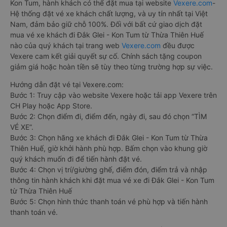
Kon Tum, hành khách có thể đặt mua tại website
Vexere.com
-
Hệ thống đặt vé xe khách chất lượng, và uy tín nhất tại Việt
Nam, đảm bảo giữ chỗ 100%. Đối với bất cứ giao dịch đặt
mua vé xe khách đi Đắk Glei - Kon Tum từ Thừa Thiên Huế
nào của quý khách tại trang web
Vexere.com
đều được
Vexere cam kết giải quyết sự cố. Chính sách tặng coupon
giảm giá hoặc hoàn tiền sẽ tùy theo từng trường hợp sự việc.
Hướng dẫn đặt vé tại Vexere.com:
Bước 1: Truy cập vào website Vexere hoặc tải app Vexere trên
CH Play hoặc App Store.
Bước 2: Chọn điểm đi, điểm đến, ngày đi, sau đó chọn “TÌM
VÉ XE”.
Bước 3: Chọn hãng xe khách đi Đắk Glei - Kon Tum từ Thừa
Thiên Huế, giờ khởi hành phù hợp. Bấm chọn vào khung giờ
quý khách muốn đi để tiến hành đặt vé.
Bước 4: Chọn vị trí/giường ghế, điểm đón, điểm trả và nhập
thông tin hành khách khi đặt mua vé xe đi Đắk Glei - Kon Tum
từ Thừa Thiên Huế
Bước 5: Chọn hình thức thanh toán vé phù hợp và tiến hành
thanh toán vé.