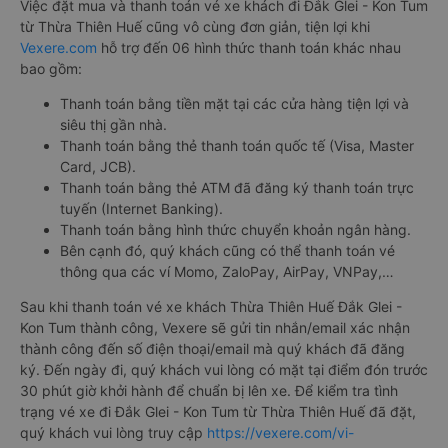
Việc đặt mua và thanh toán vé xe khách đi Đắk Glei - Kon Tum
từ Thừa Thiên Huế cũng vô cùng đơn giản, tiện lợi khi
Vexere.com
hỗ trợ đến 06 hình thức thanh toán khác nhau
bao gồm:
Thanh toán bằng tiền mặt tại các cửa hàng tiện lợi và
siêu thị gần nhà.
Thanh toán bằng thẻ thanh toán quốc tế (Visa, Master
Card, JCB).
Thanh toán bằng thẻ ATM đã đăng ký thanh toán trực
tuyến (Internet Banking).
Thanh toán bằng hình thức chuyển khoản ngân hàng.
Bên cạnh đó, quý khách cũng có thể thanh toán vé
thông qua các ví Momo, ZaloPay, AirPay, VNPay,…
Sau khi thanh toán vé xe khách Thừa Thiên Huế Đắk Glei -
Kon Tum thành công, Vexere sẽ gửi tin nhắn/email xác nhận
thành công đến số điện thoại/email mà quý khách đã đăng
ký. Đến ngày đi, quý khách vui lòng có mặt tại điểm đón trước
30 phút giờ khởi hành để chuẩn bị lên xe. Để kiểm tra tình
trạng vé xe đi Đắk Glei - Kon Tum từ Thừa Thiên Huế đã đặt,
quý khách vui lòng truy cập
https://vexere.com/vi-