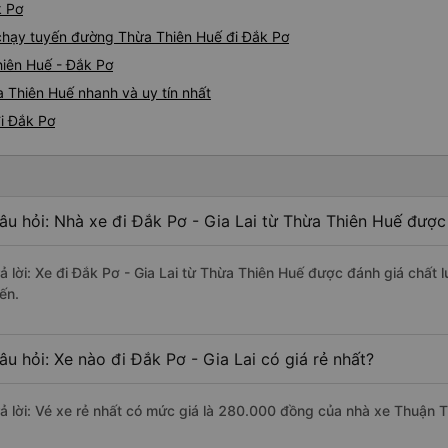
k Pơ
e chạy tuyến đường Thừa Thiên Huế đi Đắk Pơ
hiên Huế - Đắk Pơ
 Thiên Huế nhanh và uy tín nhất
i Đắk Pơ
âu hỏi: Nhà xe đi Đắk Pơ - Gia Lai từ Thừa Thiên Huế được
rả lời: Xe đi Đắk Pơ - Gia Lai từ Thừa Thiên Huế được đánh giá chất 
ến.
âu hỏi: Xe nào đi Đắk Pơ - Gia Lai có giá rẻ nhất?
rả lời: Vé xe rẻ nhất có mức giá là 280.000 đồng của nhà xe Thuận T