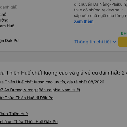
đi chuyến Đà Nẵng-Pleiku n
đánh giá)
thì e có những review sau: - 
chỗ
sắp xếp chỗ ngồi cho từng người 1 - A phụ xe du
iường
cùng tần số nên nói câu nào 
Xem thêm
Nam Huế
đúg giờ, trước giờ đi có nv 
phục vụ tốt. - Cơ sở vật chất bình thường, do đặt xe thường
KH
nên cũng k đòi hỏi gì nhìu 
ện Đak Pơ
keyboard_arrow_down
Thông tin chi tiết
dừng lại để đi vệ sinh.
a Thiên Huế chất lượng cao và giá vé ưu đãi nhất: 2
a Thiên Huế chất lượng cao, uy tín, giá rẻ nhất 08/2026
i 97 An Dương Vương (Bến xe phía Nam Huế)
từ Thừa Thiên Huế đi Đắk Pơ
 Thừa Thiên Huế
iá nhà xe Thừa Thiên Huế Đắk Pơ