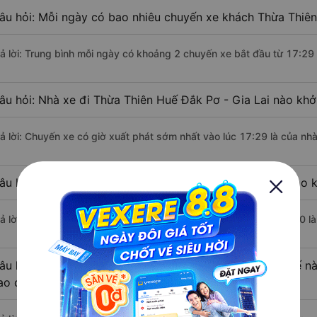
âu hỏi: Mỗi ngày có bao nhiêu chuyến xe khách Thừa Thiên 
rả lời: Trung bình mỗi ngày có khoảng 2 chuyến xe bắt đầu từ 17:29
âu hỏi: Nhà xe đi Thừa Thiên Huế Đắk Pơ - Gia Lai nào khở
rả lời: Chuyến xe có giờ xuất phát sớm nhất vào lúc 17:29 là của nh
âu hỏi: Nhà xe đi Đắk Pơ - Gia Lai từ Thừa Thiên Huế nào k
rả lời: Chuyến xe có giờ xuất phát trễ (muộn) nhất là vào lúc 17:30 l
âu hỏi: Review xe đi Đắk Pơ - Gia Lai từ Thừa Thiên Huế nà
ao cấp nhất?