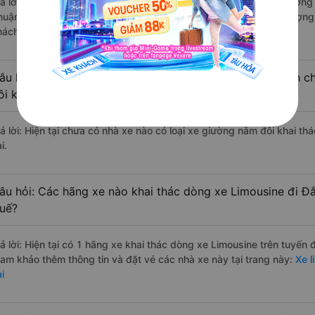
rả lời: Những hãng xe đi Thừa Thiên Huế Đắk Pơ - Gia Lai chất lượng 
huận Tiến đi Đắk Pơ - Gia Lai từ Thừa Thiên Huế với điểm chất lượng
hách hàng).
âu hỏi: Có loại xe Thừa Thiên Huế Đắk Pơ - Gia Lai dành c
ôi không?
rả lời: Hiện tại chưa có nhà xe nào có loại xe giường nằm đôi khai t
i.
âu hỏi: Các hãng xe nào khai thác dòng xe Limousine đi Đắ
uế?
rả lời: Hiện tại có 1 hãng xe khai thác dòng xe Limousine trên tuyến
ham khảo thêm thông tin và đặt vé các nhà xe này tại trang này:
Xe l
i