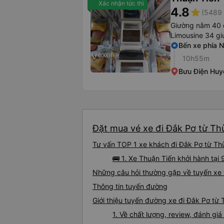
Xác nhận tức thì
4.8
star
(5489 
Giường nằm 40 
Limousine 34 g
Bến xe phía 
10h55m
Bưu Điện Huy
Đặt mua vé xe đi Đắk Pơ từ Thừ
Tư vấn TOP 1 xe khách đi Đắk Pơ từ Thừ
🚌 1. Xe Thuận Tiến khởi hành tạ
Những câu hỏi thường gặp về tuyến xe 
Thông tin tuyến đường
Giới thiệu tuyến đường xe đi Đắk Pơ từ
1. Về chất lượng, review, đánh g