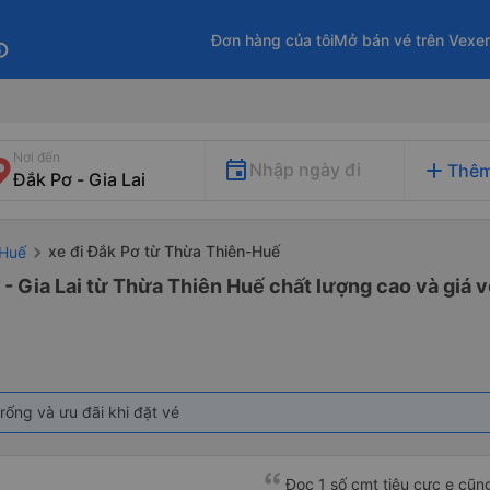
Đơn hàng của tôi
Mở bán vé trên Vexe
fo
Nơi đến
add
Nhập ngày đi
Thêm
xe đi Đắk Pơ từ Thừa Thiên-Huế
-Huế
 - Gia Lai từ Thừa Thiên Huế chất lượng cao và giá v
rống và ưu đãi khi đặt vé
Đọc 1 số cmt tiêu cực e cũ