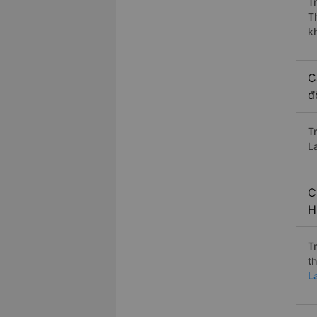
T
T
k
C
đ
T
La
C
H
T
t
La