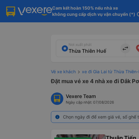
Cam kết hoàn 150% nếu nhà xe

không cung cấp dịch vụ vận chuyển (*)
in
Nơi xuất phát
import_export
Vé xe khách
xe đi Gia Lai từ Thừa Thiên
Đặt mua vé xe 4 nhà xe đi Đắk Pơ
Vexere Team
Ngày cập nhật: 07/08/2026
Chọn ngày đi để xem giá vé, số ghế t
info
Thuận Tiến