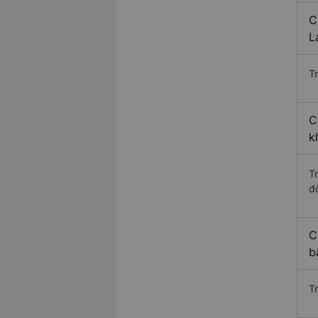
C
L
Tr
C
k
T
độ
C
b
T