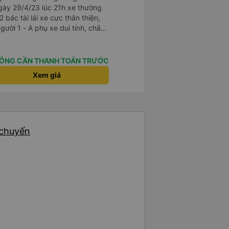
gày 29/4/23 lúc 21h xe thường
2 bác tài lái xe cực thân thiện,
i tính, chắc
là cười câu đó - Xe xuất bến
điện thông báo trước, thái độ
ÔNG CẦN THANH TOÁN TRƯỚC
hơn. Nhưng nhìn chug khá ổn, có
Xem giá
 chuyến