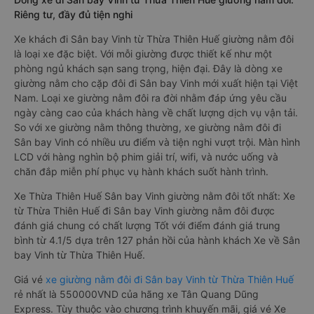
Riêng tư, đầy đủ tiện nghi
Xe khách đi Sân bay Vinh từ Thừa Thiên Huế giường nằm đôi
là loại xe đặc biệt. Với mỗi giường được thiết kế như một
phòng ngủ khách sạn sang trọng, hiện đại. Đây là dòng xe
giường nằm cho cặp đôi đi Sân bay Vinh mới xuất hiện tại Việt
Nam. Loại xe giường nằm đôi ra đời nhằm đáp ứng yêu cầu
ngày càng cao của khách hàng về chất lượng dịch vụ vận tải.
So với xe giường nằm thông thường, xe giường nằm đôi đi
Sân bay Vinh có nhiều ưu điểm và tiện nghi vượt trội. Màn hình
LCD với hàng nghìn bộ phim giải trí, wifi, và nước uống và
chăn đắp miễn phí phục vụ hành khách suốt hành trình.
Xe Thừa Thiên Huế Sân bay Vinh giường nằm đôi tốt nhất: Xe
từ Thừa Thiên Huế đi Sân bay Vinh giường nằm đôi được
đánh giá chung có chất lượng Tốt với điểm đánh giá trung
bình từ 4.1/5 dựa trên 127 phản hồi của hành khách Xe về Sân
bay Vinh từ Thừa Thiên Huế.
Giá vé
xe giường nằm đôi đi Sân bay Vinh từ Thừa Thiên Huế
rẻ nhất là 550000VND của hãng xe Tân Quang Dũng
Express. Tùy thuộc vào chương trình khuyến mãi, giá vé Xe