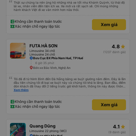
Thật sự chúng ta nên ủng hộ những nhà xe tốt như Khánh Quỳnh, từ thái độ
lái xe, nhân viên đến tiện ích xe. Xe mới và rất sạch sẽ. Chỉ mong những
hành khách Việt đi xe văn minh hơn nữa thôi.
Không cần thanh toán trước
Xem giá
Xác nhận chỗ ngay lập tức
FUTA HÀ SƠN
4.8
Limousine 34 chỗ
(1237 đánh giá)
Limousine 24 chỗ
Bưu Cục BX Phía Nam Huế, TP Huế
6 giờ 35 phút
Bến xe Bắc Vinh, Nghệ An
Tôi đã đi từ Ninh Bình đến Đà Nẵng bằng xe buýt giường nằm đêm. Đây là lần
đầu tiên chúng tôi đi loại xe buýt này và chúng tôi khá lo lắng. Ban đầu, điểm
đón khách đã thay đổi 2 tiếng trước giờ khởi hành, thông tin này được thông
báo qua email. Chúng tôi đến đúng địa điểm lúc 9 giờ nhưng xe buýt không
Xem thêm
có ở đó. Chúng tôi đã liên lạc qua email và nhận được phản hồi nhanh chóng,
điều này rất đáng trân trọng. Họ cho chúng tôi biết xe buýt đến muộn 10-15
phút. Khi xe buýt đến, tài xế đã đến tận nơi giúp đỡ chúng tôi và nhân viên
Không cần thanh toán trước
Xem giá
chăm sóc khách hàng cũng đã xác nhận qua email. Xe buýt sạch sẽ và
Xác nhận chỗ ngay lập tức
giường ngủ thoải mái. Tài xế rất tốt bụng và chu đáo vì biết chúng tôi là
khách du lịch. Chúng tôi cảm thấy an toàn suốt cả chuyến đi. Cuối chuyến
đi, tài xế đã hướng dẫn chúng tôi đến xe đưa đón miễn phí đến khách sạn. Tôi
rất khuyên bạn nên sử dụng dịch vụ này.
Quang Dũng
4.1
Limousine 22 phòng (WC)
(9 đánh giá)
Bến xe phía bắc Huế