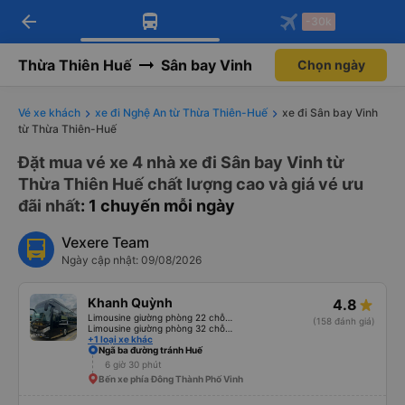
arrow_back
Tải app Vexere ngay!
Tải app Vexere
-30k
Mở app
Mở app
Nhận ưu đãi thành viên độc
-30k/ghế khi đặt vé máy bay qua
quyền
app
Thừa Thiên Huế
Sân bay Vinh
Chọn ngày
Vé xe khách
xe đi Nghệ An từ Thừa Thiên-Huế
xe đi Sân bay Vinh
từ Thừa Thiên-Huế
Đặt mua vé xe 4 nhà xe đi Sân bay Vinh từ
Thừa Thiên Huế chất lượng cao và giá vé ưu
đãi nhất
: 1 chuyến mỗi ngày
Vexere Team
Ngày cập nhật: 09/08/2026
Khanh Quỳnh
4.8
Limousine giường phòng 22 chỗ (WC)
(158 đánh giá)
Limousine giường phòng 32 chỗ (WC)
+1 loại xe khác
Ngã ba đường tránh Huế
6 giờ 30 phút
Bến xe phía Đông Thành Phố Vinh