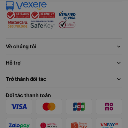
keyboard_arrow_down
Về chúng tôi
keyboard_arrow_down
Hỗ trợ
keyboard_arrow_down
Trở thành đối tác
Đối tác thanh toán