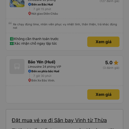
(127 đánh giá)
Bến xe Bắc Huế
7 giờ 15 phút
Nút giao Diễn Châu
Xe chạy đúng time, nhân viên phục vụ nhiệt tình, thân thiện, trả khác đúng
nơi
Không cần thanh toán trước
Xem giá
Xác nhận chỗ ngay lập tức
star_rate
Bảo Yến (Huế)
5.0
Limousine 24 phòng VIP
(3 đánh giá)
Bến xe phía bắc Huế
7 giờ 30 phút
Bến Xe Bắc Vinh.
Xem giá
Đặt mua vé xe đi Sân bay Vinh từ Thừa