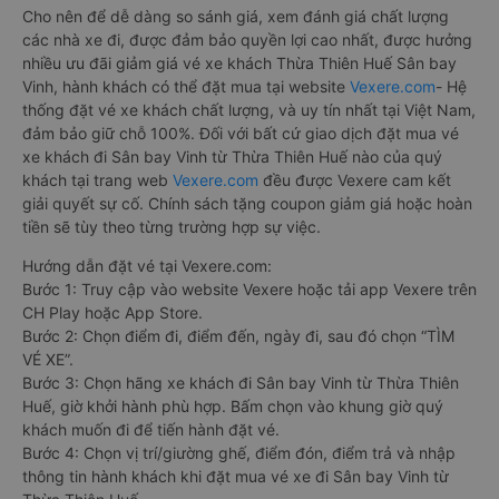
Cho nên để dễ dàng so sánh giá, xem đánh giá chất lượng
các nhà xe đi, được đảm bảo quyền lợi cao nhất, được hưởng
nhiều ưu đãi giảm giá vé xe khách Thừa Thiên Huế Sân bay
Vinh, hành khách có thể đặt mua tại website
Vexere.com
- Hệ
thống đặt vé xe khách chất lượng, và uy tín nhất tại Việt Nam,
đảm bảo giữ chỗ 100%. Đối với bất cứ giao dịch đặt mua vé
xe khách đi Sân bay Vinh từ Thừa Thiên Huế nào của quý
khách tại trang web
Vexere.com
đều được Vexere cam kết
giải quyết sự cố. Chính sách tặng coupon giảm giá hoặc hoàn
tiền sẽ tùy theo từng trường hợp sự việc.
Hướng dẫn đặt vé tại Vexere.com:
Bước 1: Truy cập vào website Vexere hoặc tải app Vexere trên
CH Play hoặc App Store.
Bước 2: Chọn điểm đi, điểm đến, ngày đi, sau đó chọn “TÌM
VÉ XE”.
Bước 3: Chọn hãng xe khách đi Sân bay Vinh từ Thừa Thiên
Huế, giờ khởi hành phù hợp. Bấm chọn vào khung giờ quý
khách muốn đi để tiến hành đặt vé.
Bước 4: Chọn vị trí/giường ghế, điểm đón, điểm trả và nhập
thông tin hành khách khi đặt mua vé xe đi Sân bay Vinh từ