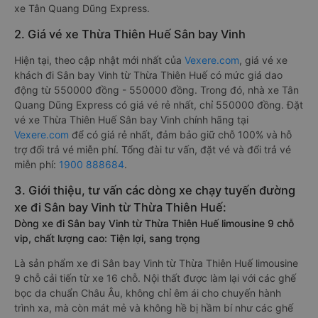
xe Tân Quang Dũng Express.
2. Giá vé xe Thừa Thiên Huế Sân bay Vinh
Hiện tại, theo cập nhật mới nhất của
Vexere.com
, giá vé xe
khách đi Sân bay Vinh từ Thừa Thiên Huế có mức giá dao
động từ 550000 đồng - 550000 đồng. Trong đó, nhà xe Tân
Quang Dũng Express có giá vé rẻ nhất, chỉ 550000 đồng. Đặt
vé xe Thừa Thiên Huế Sân bay Vinh chính hãng tại
Vexere.com
để có giá rẻ nhất, đảm bảo giữ chỗ 100% và hỗ
trợ đổi trả vé miễn phí. Tổng đài tư vấn, đặt vé và đổi trả vé
miễn phí:
1900 888684
.
3. Giới thiệu, tư vấn các dòng xe chạy tuyến đường
xe đi Sân bay Vinh từ Thừa Thiên Huế:
Dòng xe đi Sân bay Vinh từ Thừa Thiên Huế limousine 9 chỗ
vip, chất lượng cao: Tiện lợi, sang trọng
Là sản phẩm xe đi Sân bay Vinh từ Thừa Thiên Huế limousine
9 chỗ cải tiến từ xe 16 chỗ. Nội thất được làm lại với các ghế
bọc da chuẩn Châu Âu, không chỉ êm ái cho chuyến hành
trình xa, mà còn mát mẻ và không hề bị hầm bí như các ghế