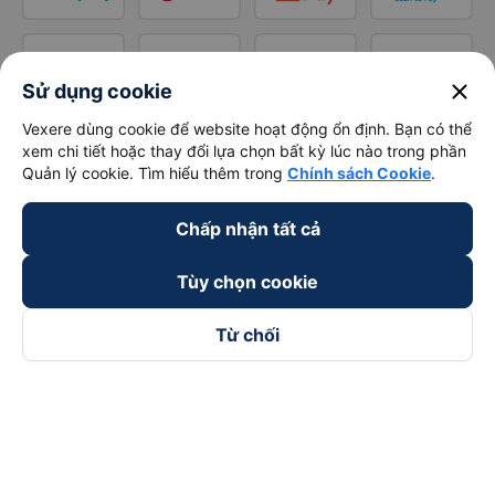
close
Sử dụng cookie
Vexere dùng cookie để website hoạt động ổn định. Bạn có thể
xem chi tiết hoặc thay đổi lựa chọn bất kỳ lúc nào trong phần
Quản lý cookie. Tìm hiểu thêm trong
Chính sách Cookie
.
Chấp nhận tất cả
Tùy chọn cookie
Từ chối
Theo dõi chúng tôi trên
Facebook
Tiktok
Youtube
Công ty TNHH Thương Mại Dịch Vụ Vexere