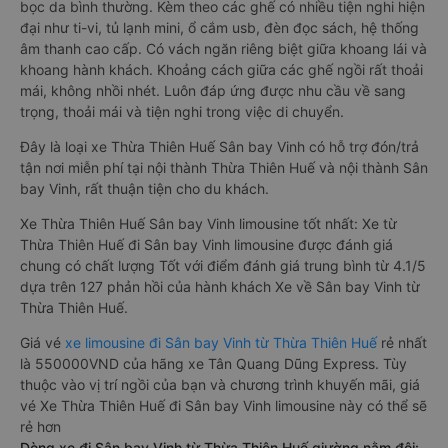
bọc da bình thường. Kèm theo các ghế có nhiều tiện nghi hiện
đại như ti-vi, tủ lạnh mini, ổ cắm usb, đèn đọc sách, hệ thống
âm thanh cao cấp. Có vách ngăn riêng biệt giữa khoang lái và
khoang hành khách. Khoảng cách giữa các ghế ngồi rất thoải
mái, không nhồi nhét. Luôn đáp ứng được nhu cầu về sang
trọng, thoải mái và tiện nghi trong việc di chuyển.
Đây là loại xe Thừa Thiên Huế Sân bay Vinh có hỗ trợ đón/trả
tận nơi miễn phí tại nội thành Thừa Thiên Huế và nội thành Sân
bay Vinh, rất thuận tiện cho du khách.
Xe Thừa Thiên Huế Sân bay Vinh limousine tốt nhất: Xe từ
Thừa Thiên Huế đi Sân bay Vinh limousine được đánh giá
chung có chất lượng Tốt với điểm đánh giá trung bình từ 4.1/5
dựa trên 127 phản hồi của hành khách Xe về Sân bay Vinh từ
Thừa Thiên Huế.
Giá vé
xe limousine đi Sân bay Vinh từ Thừa Thiên Huế
rẻ nhất
là 550000VND của hãng xe Tân Quang Dũng Express. Tùy
thuộc vào vị trí ngồi của bạn và chương trình khuyến mãi, giá
vé Xe Thừa Thiên Huế đi Sân bay Vinh limousine này có thể sẽ
rẻ hơn
Dòng xe đi Sân bay Vinh từ Thừa Thiên Huế giường nằm đôi: