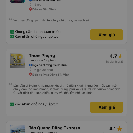
9 giờ
Bến xe Bắc Vinh
Xe chạy đúng giờ , bác tài chạy chắc tay, xe sạch sẽ
Không cần thanh toán trước
Xem giá
Xác nhận chỗ ngay lập tức
Thơm Phụng
4.7
Limousine 24 phòng
(30 đánh giá)
Ngã ba đường tránh Huế
6 giờ 30 phút
Bến xe Phía Đông TP. Vinh
Lần đầu đi Nghệ An bằng xe khách. 10 điểm k có nhưng. Xe mới, sạch sẽ
chạy cao tốc nên nhanh, ít điểm dừng, phụ xe và lái xe rất vui vẻ nhiệt tình.
Quyết định đặt luôn chiều quay về khỏi tìm nhà xe khác
Xác nhận chỗ ngay lập tức
Xem giá
star_rate
Tân Quang Dũng Express
4.1
Limousine 22 phòng