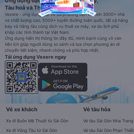
Ứng dụng đặt vé Xe khách, Máy bay,
Tàu hoả và Thuê xe
Vexere - ứng dụng đặt vé đa phương tiện với hơn 3000+ nhà
xe chất lượng cao, 5000+ tuyến đường toàn quốc, tất cả hãng
bay và hãng tàu cùng dịch vụ thuê xe máy, xe du lịch phủ
khắp các tỉnh thành tại Việt Nam.
Ứng dụng hiển thị thông tin đầy đủ, minh bạch cùng vô vàn
tiện ích giúp người dùng so sánh và lựa chọn phương án di
chuyển tiết kiệm, nhanh chóng và phù hợp nhất.
Tải ứng dụng Vexere ngay
Vé xe khách
Vé tàu hỏa
Xe đi Buôn Mê Thuột từ Sài Gòn
Vé tàu Sài Gòn Nha Trang
Xe đi Vũng Tàu từ Sài Gòn
Vé tàu Sài Gòn Phan Thiết