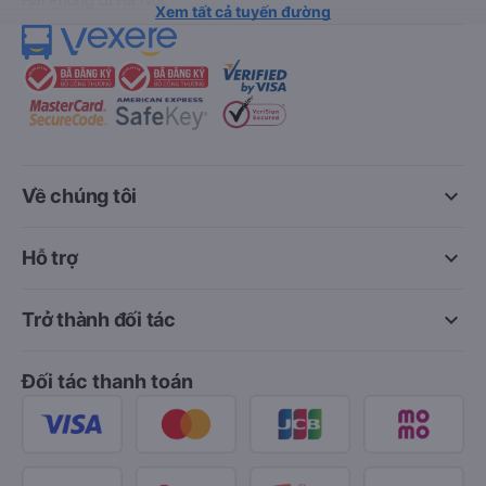
Xem tất cả tuyến đường
keyboard_arrow_down
Về chúng tôi
keyboard_arrow_down
Hỗ trợ
keyboard_arrow_down
Trở thành đối tác
Đối tác thanh toán