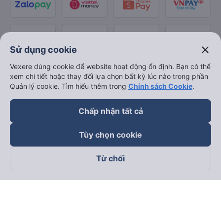
close
Sử dụng cookie
Vexere dùng cookie để website hoạt động ổn định. Bạn có thể
xem chi tiết hoặc thay đổi lựa chọn bất kỳ lúc nào trong phần
Quản lý cookie. Tìm hiểu thêm trong
Chính sách Cookie
.
Chấp nhận tất cả
Tùy chọn cookie
Từ chối
Theo dõi chúng tôi trên
Facebook
Tiktok
Youtube
Công ty TNHH Thương Mại Dịch Vụ Vexere