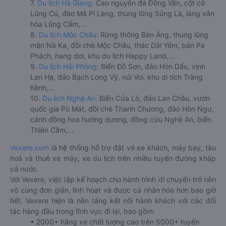
7.
Du lịch Hà Giang:
Cao nguyên đá Đồng Văn, cột cờ
Lũng Cú, đèo Mã Pí Lèng, thung lũng Sủng Là, làng văn
hóa Lũng Cẩm,...
8.
Du lịch Mộc Châu:
Rừng thông Bản Áng, thung lũng
mận Nà Ka, đồi chè Mộc Châu, thác Dải Yếm, bản Pa
Phách, hang dơi, khu du lịch Happy Land,...
9.
Du lịch Hải Phòng:
Biển Đồ Sơn, đảo Hòn Dấu, vịnh
Lan Hạ, đảo Bạch Long Vỹ, núi Voi, khu di tích Tràng
Kênh,...
10.
Du lịch Nghệ An:
Biển Cửa Lò, đảo Lan Châu, vườn
quốc gia Pù Mát, đồi chè Thanh Chương, đảo Hòn Ngư,
cánh đồng hoa hướng dương, đồng cừu Nghệ An, biển
Thiên Cầm,...
Vexere.com
là hệ thống hỗ trợ đặt vé xe khách, máy bay, tàu
hoả và thuê xe máy, xe du lịch trên nhiều tuyến đường khắp
cả nước.
Với Vexere, việc lập kế hoạch cho hành trình di chuyển trở nên
vô cùng đơn giản, linh hoạt và được cá nhân hóa hơn bao giờ
hết. Vexere hiện là nền tảng kết nối hành khách với các đối
tác hàng đầu trong lĩnh vực đi lại, bao gồm:
• 2000+ hãng xe chất lượng cao trên 5000+ tuyến