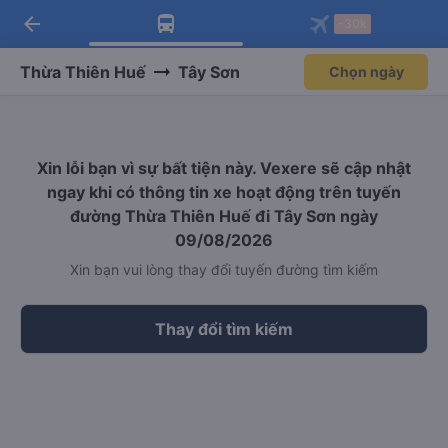
arrow_back
Tải app Vexere ngay!
Tải app Vexere
-30k
Mở app
Mở app
Nhận ưu đãi thành viên độc
-30k/ghế khi đặt vé máy bay qua
quyền
app
Thừa Thiên Huế
Tây Sơn
Chọn ngày
Xin lỗi bạn vì sự bất tiện này. Vexere sẽ cập nhật
ngay khi có thông tin xe hoạt động trên tuyến
đường Thừa Thiên Huế đi Tây Sơn ngày
09/08/2026
Xin bạn vui lòng thay đổi tuyến đường tìm kiếm
Thay đổi tìm kiếm