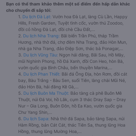
Bạn có thể tham khảo thêm một số điểm đến hấp dẫn khác
cho chuyến đi sắp tới:
1.
Du lịch Đà Lạt:
Vườn hoa Đà Lạt, làng Cù Lần, Happy
Hills, Fresh Garden, Tuyệt tình cốc, vườn thú Zoodoo,
đồi cỏ hồng Đà Lạt, đồi chè Cầu Đất,...
2.
Du lịch Nha Trang:
Bãi biển Trần Phú, tháp Trầm
Hương, nhà thờ đá, chợ đêm Nha Trang, đảo Hòn Mun,
nhà ga Nha Trang, đảo Điệp Sơn, thác bà Ponagar,...
3.
Du lịch Vũng Tàu:
Ngọn hải đăng, Bãi Sau, Hồ Mây,
mũi Nghinh Phong, hồ Đá Xanh, đồi Con Heo, hòn Bà,
vườn quốc gia Bình Châu, bến thuyền Marina,...
4.
Du lịch Phan Thiết:
Bãi đá Ông Địa, hòn Rơm, đồi cát
bay, Bàu Trắng - Bàu Sen, suối Tiên, làng chài Mũi Né,
đảo Hòn Bà, hải đăng Kê Gà,...
5.
Du lịch Buôn Ma Thuột:
Bảo tàng cà phê Buôn Mê
Thuột, núi Đá Voi, hồ Lắk, cụm 3 thác Dray Sap – Dray
Nur – Gia Long, Buôn Đôn, hồ Ea Kao, vườn quốc gia
Chư Yang Shin,...
6.
Du lịch Sapa:
Nhà thờ đá Sapa, bảo tàng Sapa, núi
Hàm Rồng, bản Cát Cát, thác Tiên Sa, thung lũng Hoa
Hồng, thung lũng Mường Hoa,...