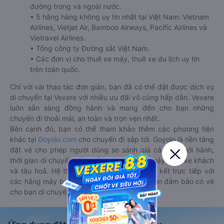
đường trong và ngoài nước.
• 5 hãng hàng không uy tín nhất tại Việt Nam: Vietnam
Airlines, Vietjet Air, Bamboo Airways, Pacific Airlines và
Vietravel Airlines.
• Tổng công ty Đường sắt Việt Nam.
• Các đơn vị cho thuê xe máy, thuê xe du lịch uy tín
trên toàn quốc.
Chỉ với vài thao tác đơn giản, bạn đã có thể đặt được dịch vụ
di chuyển tại Vexere với nhiều ưu đãi vô cùng hấp dẫn. Vexere
luôn sẵn sàng đồng hành và mang đến cho bạn những
chuyến đi thoải mái, an toàn và trọn vẹn nhất.
Bên cạnh đó, bạn có thể tham khảo thêm các phương tiện
khác tại
Goyolo.com
cho chuyến đi sắp tới. Goyolo là nền tảng
đặt vé cho phép người dùng so sánh giá cả, giờ khởi hành,
thời gian di chuyển của nhiều phương tiện máy bay, xe khách
và tàu hoả. Hệ thống của Goyolo được liên kết trực tiếp với
các hãng máy bay, xe khách và tàu hoả, luôn đảm bảo có vé
cho bạn di chuyển.