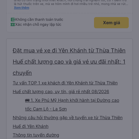
đi ko có tình trạng nhồi nhét khách, nói chung trải nghiệm tốt, có 1 điểm trừ
là hút thuốc trên xe, mà xe hôm mình đi hơi nhiều trẻ nhỏ, mong nhà xe rút
kinh nghiệm khi đọc đc bình luận này
Xem thêm
Không cần thanh toán trước
Xem giá
Xác nhận chỗ ngay lập tức
Đặt mua vé xe đi Yên Khánh từ Thừa Thiên
Huế chất lượng cao và giá vé ưu đãi nhất: 1
chuyến
Tư vấn TOP 1 xe khách đi Yên Khánh từ Thừa Thiên
Huế chất lượng cao, uy tín, giá rẻ nhất 08/2026
🚌 1. Xe Phú Mỹ Hạnh khởi hành tại Đường cao
tốc Cam Lộ - La Sơn
Những câu hỏi thường gặp về tuyến xe từ Thừa Thiên
Huế đi Yên Khánh
Thông tin tuyến đường