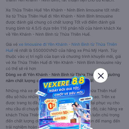
Xe Thừa Thiên Huế Yên Khánh - Ninh Bình limousine tốt nhất:
Xe từ Thừa Thiên Huế đi Yên Khánh - Ninh Bình limousine
được đánh giá chung có chất lượng Tốt với điểm đánh giá
trung bình từ 4.5/5 dựa trên 116 phản hồi của hành khách Xe
về Yên Khánh - Ninh Bình từ Thừa Thiên Huế.
Giá vé
xe limousine đi Yên Khánh - Ninh Bình từ Thừa Thiên
Huế
rẻ nhất là 550000VND của hãng xe Phú Mỹ Hạnh. Tùy
thuộc vào vị trí ngồi của bạn và chương trình khuyến mãi, giá
vé Xe Thừa Thiên Huế đi Yên Khánh - Ninh Bình limousine này
có thể sẽ rẻ hơn
Dòng xe đi Yên Khánh - Ninh Bình từ Thừa Thiên Huế giường
nằm chất lượng cao: Thoải mái, giá cả tốt nhất
Những nhà xe đi Yên Khánh - Ninh Bình từ Thừa Thiên Huế
đều sở hữu những xe giường nằm chất lượng cao. Trên xe
được trang bị đầy đủ các trang thiết bị hiện đại phục vụ cho
nhu cầu di chuyển của hành khách. Bên cạnh đó, các hãng xe
khách Thừa Thiên Huế Yên Khánh - Ninh Bình luôn chú trọng
đến chất lượng dịch vụ, không ngừng cải thiện để mang đến
trải nghiệm hoàn hảo cho hành khách.