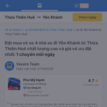
arrow_back
Tải app Vexere ngay!
Tải app Vexere
-30k
Mở app
Mở app
Nhận ưu đãi thành viên độc
-30k/ghế khi đặt vé máy bay qua
quyền
app
Thừa Thiên Huế
Yên Khánh
Chọn ngày
Vé xe khách
xe đi Ninh Bình từ Thừa Thiên-Huế
xe đi Yên Khánh từ
Thừa Thiên-Huế
Đặt mua vé xe 4 nhà xe đi Yên Khánh từ Thừa
Thiên Huế chất lượng cao và giá vé ưu đãi
nhất
: 1 chuyến mỗi ngày
Vexere Team
Ngày cập nhật: 07/08/2026
Phú Mỹ Hạnh
4.7
Limousine 24 Phòng
(116 đánh giá)
Cây Xăng 24
9 giờ 50 phút
Đầu cao tốc Cao Bồ
Xe sạch sẽ, có rèm cho từng giường, bác tài lái xe an toàn, lịch sự, lúc mình