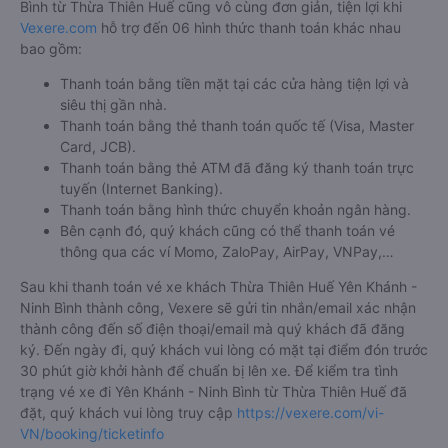
Bình từ Thừa Thiên Huế cũng vô cùng đơn giản, tiện lợi khi
Vexere.com
hỗ trợ đến 06 hình thức thanh toán khác nhau
bao gồm:
Thanh toán bằng tiền mặt tại các cửa hàng tiện lợi và
siêu thị gần nhà.
Thanh toán bằng thẻ thanh toán quốc tế (Visa, Master
Card, JCB).
Thanh toán bằng thẻ ATM đã đăng ký thanh toán trực
tuyến (Internet Banking).
Thanh toán bằng hình thức chuyển khoản ngân hàng.
Bên cạnh đó, quý khách cũng có thể thanh toán vé
thông qua các ví Momo, ZaloPay, AirPay, VNPay,…
Sau khi thanh toán vé xe khách Thừa Thiên Huế Yên Khánh -
Ninh Bình thành công, Vexere sẽ gửi tin nhắn/email xác nhận
thành công đến số điện thoại/email mà quý khách đã đăng
ký. Đến ngày đi, quý khách vui lòng có mặt tại điểm đón trước
30 phút giờ khởi hành để chuẩn bị lên xe. Để kiểm tra tình
trạng vé xe đi Yên Khánh - Ninh Bình từ Thừa Thiên Huế đã
đặt, quý khách vui lòng truy cập
https://vexere.com/vi-
VN/booking/ticketinfo