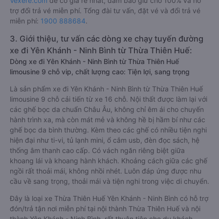
Vexere.com
để có giá rẻ nhất, đảm bảo giữ chỗ 100% và hỗ
trợ đổi trả vé miễn phí. Tổng đài tư vấn, đặt vé và đổi trả vé
miễn phí:
1900 888684
.
3. Giới thiệu, tư vấn các dòng xe chạy tuyến đường
xe đi Yên Khánh - Ninh Bình từ Thừa Thiên Huế:
Dòng xe đi Yên Khánh - Ninh Bình từ Thừa Thiên Huế
limousine 9 chỗ vip, chất lượng cao: Tiện lợi, sang trọng
Là sản phẩm xe đi Yên Khánh - Ninh Bình từ Thừa Thiên Huế
limousine 9 chỗ cải tiến từ xe 16 chỗ. Nội thất được làm lại với
các ghế bọc da chuẩn Châu Âu, không chỉ êm ái cho chuyến
hành trình xa, mà còn mát mẻ và không hề bị hầm bí như các
ghế bọc da bình thường. Kèm theo các ghế có nhiều tiện nghi
hiện đại như ti-vi, tủ lạnh mini, ổ cắm usb, đèn đọc sách, hệ
thống âm thanh cao cấp. Có vách ngăn riêng biệt giữa
khoang lái và khoang hành khách. Khoảng cách giữa các ghế
ngồi rất thoải mái, không nhồi nhét. Luôn đáp ứng được nhu
cầu về sang trọng, thoải mái và tiện nghi trong việc di chuyển.
Đây là loại xe Thừa Thiên Huế Yên Khánh - Ninh Bình có hỗ trợ
đón/trả tận nơi miễn phí tại nội thành Thừa Thiên Huế và nội
thành Yên Khánh - Ninh Bình, rất thuận tiện cho du khách.