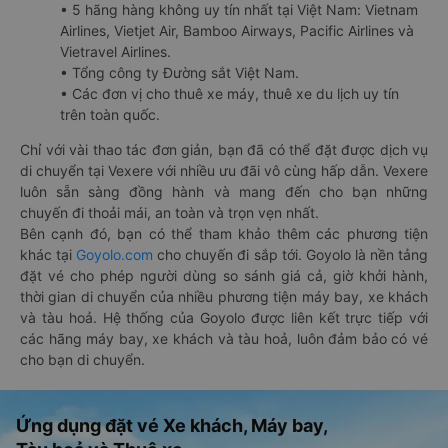
• 5 hãng hàng không uy tín nhất tại Việt Nam: Vietnam
Airlines, Vietjet Air, Bamboo Airways, Pacific Airlines và
Vietravel Airlines.
• Tổng công ty Đường sắt Việt Nam.
• Các đơn vị cho thuê xe máy, thuê xe du lịch uy tín
trên toàn quốc.
Chỉ với vài thao tác đơn giản, bạn đã có thể đặt được dịch vụ
di chuyển tại Vexere với nhiều ưu đãi vô cùng hấp dẫn. Vexere
luôn sẵn sàng đồng hành và mang đến cho bạn những
chuyến đi thoải mái, an toàn và trọn vẹn nhất.
Bên cạnh đó, bạn có thể tham khảo thêm các phương tiện
khác tại
Goyolo.com
cho chuyến đi sắp tới. Goyolo là nền tảng
đặt vé cho phép người dùng so sánh giá cả, giờ khởi hành,
thời gian di chuyển của nhiều phương tiện máy bay, xe khách
và tàu hoả. Hệ thống của Goyolo được liên kết trực tiếp với
các hãng máy bay, xe khách và tàu hoả, luôn đảm bảo có vé
cho bạn di chuyển.
Ứng dụng đặt vé Xe khách, Máy bay,