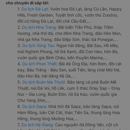
cho chuyến đi sắp tới:
1.
Du lịch Đà Lạt:
Vườn hoa Đà Lạt, làng Cù Lần, Happy
Hills, Fresh Garden, Tuyệt tình cốc, vườn thú Zoodoo,
đồi cỏ hồng Đà Lạt, đồi chè Cầu Đất,...
2.
Du lịch Nha Trang:
Bãi biển Trần Phú, tháp Trầm
Hương, nhà thờ đá, chợ đêm Nha Trang, đảo Hòn Mun,
nhà ga Nha Trang, đảo Điệp Sơn, thác bà Ponagar,...
3.
Du lịch Vũng Tàu:
Ngọn hải đăng, Bãi Sau, Hồ Mây,
mũi Nghinh Phong, hồ Đá Xanh, đồi Con Heo, hòn Bà,
vườn quốc gia Bình Châu, bến thuyền Marina,...
4.
Du lịch Phan Thiết:
Bãi đá Ông Địa, hòn Rơm, đồi cát
bay, Bàu Trắng - Bàu Sen, suối Tiên, làng chài Mũi Né,
đảo Hòn Bà, hải đăng Kê Gà,...
5.
Du lịch Buôn Ma Thuột:
Bảo tàng cà phê Buôn Mê
Thuột, núi Đá Voi, hồ Lắk, cụm 3 thác Dray Sap – Dray
Nur – Gia Long, Buôn Đôn, hồ Ea Kao, vườn quốc gia
Chư Yang Shin,...
6.
Du lịch Sapa:
Nhà thờ đá Sapa, bảo tàng Sapa, núi
Hàm Rồng, bản Cát Cát, thác Tiên Sa, thung lũng Hoa
Hồng, thung lũng Mường Hoa,...
7.
Du lịch Hà Giang:
Cao nguyên đá Đồng Văn, cột cờ