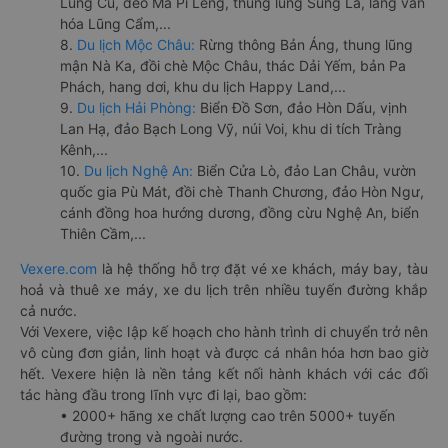
Lũng Cú, đèo Mã Pí Lèng, thung lũng Sủng Là, làng văn
hóa Lũng Cẩm,...
8.
Du lịch Mộc Châu:
Rừng thông Bản Áng, thung lũng
mận Nà Ka, đồi chè Mộc Châu, thác Dải Yếm, bản Pa
Phách, hang dơi, khu du lịch Happy Land,...
9.
Du lịch Hải Phòng:
Biển Đồ Sơn, đảo Hòn Dấu, vịnh
Lan Hạ, đảo Bạch Long Vỹ, núi Voi, khu di tích Tràng
Kênh,...
10.
Du lịch Nghệ An:
Biển Cửa Lò, đảo Lan Châu, vườn
quốc gia Pù Mát, đồi chè Thanh Chương, đảo Hòn Ngư,
cánh đồng hoa hướng dương, đồng cừu Nghệ An, biển
Thiên Cầm,...
Vexere.com
là hệ thống hỗ trợ đặt vé xe khách, máy bay, tàu
hoả và thuê xe máy, xe du lịch trên nhiều tuyến đường khắp
cả nước.
Với Vexere, việc lập kế hoạch cho hành trình di chuyển trở nên
vô cùng đơn giản, linh hoạt và được cá nhân hóa hơn bao giờ
hết. Vexere hiện là nền tảng kết nối hành khách với các đối
tác hàng đầu trong lĩnh vực đi lại, bao gồm:
• 2000+ hãng xe chất lượng cao trên 5000+ tuyến
đường trong và ngoài nước.