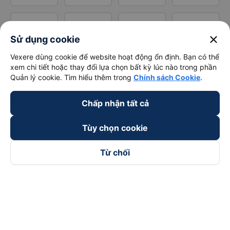
close
Sử dụng cookie
Vexere dùng cookie để website hoạt động ổn định. Bạn có thể
xem chi tiết hoặc thay đổi lựa chọn bất kỳ lúc nào trong phần
Quản lý cookie. Tìm hiểu thêm trong
Chính sách Cookie
.
Chấp nhận tất cả
Tùy chọn cookie
Từ chối
Theo dõi chúng tôi trên
Facebook
Tiktok
Youtube
Công ty TNHH Thương Mại Dịch Vụ Vexere