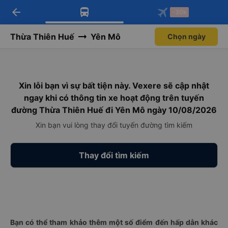
arrow_back
Tải app Vexere ngay!
Tải app Vexere
-30k
Mở app
Mở app
Nhận ưu đãi thành viên độc
-30k/ghế khi đặt vé máy bay qua
quyền
app
Thừa Thiên Huế
Yên Mô
Chọn ngày
Xin lỗi bạn vì sự bất tiện này. Vexere sẽ cập nhật
ngay khi có thông tin xe hoạt động trên tuyến
đường Thừa Thiên Huế đi Yên Mô ngày 10/08/2026
Xin bạn vui lòng thay đổi tuyến đường tìm kiếm
Thay đổi tìm kiếm
Bạn có thể tham khảo thêm một số điểm đến hấp dẫn khác