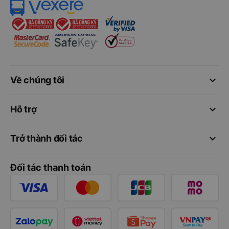
keyboard_arrow_down
Về chúng tôi
keyboard_arrow_down
Hỗ trợ
keyboard_arrow_down
Trở thành đối tác
Đối tác thanh toán