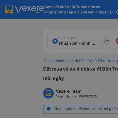
Cam kết hoàn 150% nếu nhà xe

không cung cấp dịch vụ vận chuyển (*)
in
Nơi xuất phát
import_export
Vé xe khách
xe đi Bến Tre từ Bình Dương
Đặt mua vé xe 4 nhà xe đi Bến Tr
mỗi ngày
Vexere Team
Ngày cập nhật: 06/08/2026
Chọn ngày đi để xem giá vé, số ghế t
info