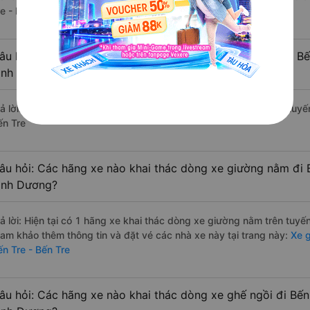
e - Bến Tre.
âu hỏi: Các hãng xe nào khai thác dòng xe Limousine đi Bế
ình Dương?
rả lời: Hiện tại chưa có nhà xe nào có loại xe limousine khai thác tu
ến Tre
âu hỏi: Các hãng xe nào khai thác dòng xe giường nằm đi B
ình Dương?
rả lời: Hiện tại có 1 hãng xe khai thác dòng xe giường nằm trên tuyế
ham khảo thêm thông tin và đặt vé các nhà xe này tại trang này:
Xe g
ến Tre - Bến Tre
âu hỏi: Các hãng xe nào khai thác dòng xe ghế ngồi đi Bến