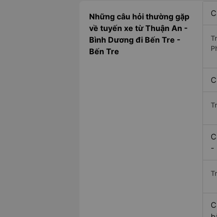
C
Những câu hỏi thường gặp
về tuyến xe từ Thuận An -
T
Bình Dương đi Bến Tre -
Ph
Bến Tre
C
T
C
-
Tr
C
b