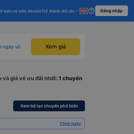
help_outline
Đăng nhập
ở bán vé trên Vexere
Trở thành đối tác
arrow_drop_down
Xem giá
 ngày về
 và giá vé ưu đãi nhất
: 1 chuyến
Xem bộ lọc chuyến phổ biến
Chọn ngày