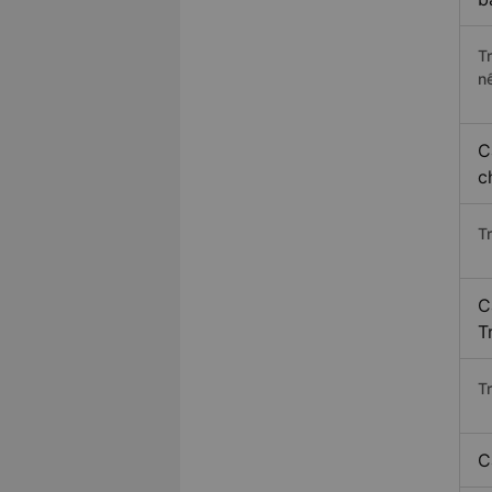
T
n
C
c
T
C
T
T
C