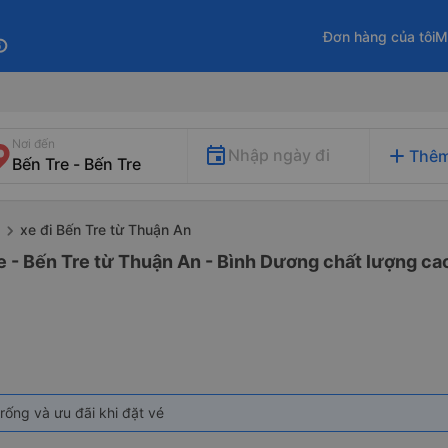
Đơn hàng của tôi
M
fo
Nơi đến
add
Nhập ngày đi
Thêm
xe đi Bến Tre từ Thuận An
e - Bến Tre từ Thuận An - Bình Dương chất lượng cao
rống và ưu đãi khi đặt vé