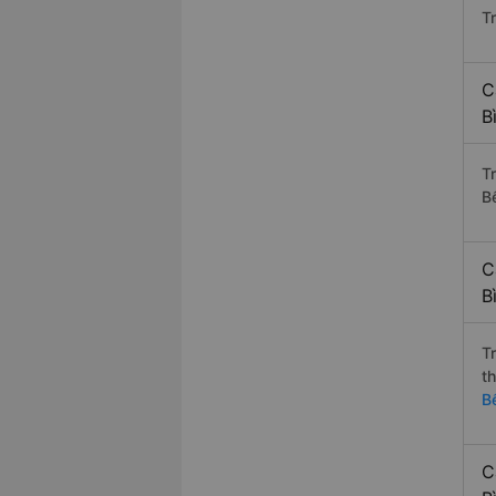
Tr
C
B
T
B
C
B
T
t
B
C