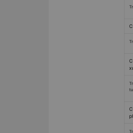
T
C
Tr
C
x
T
t
C
p
T