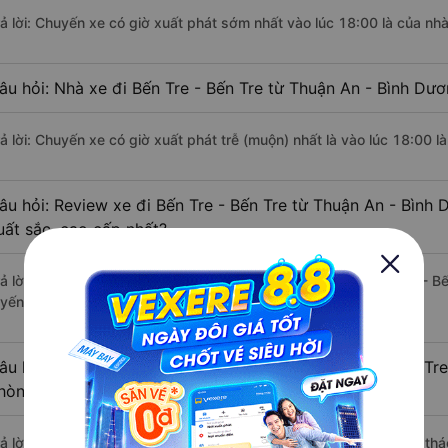
rả lời: Chuyến xe có giờ xuất phát sớm nhất vào lúc 18:00 là của nhà
âu hỏi: Nhà xe đi Bến Tre - Bến Tre từ Thuận An - Bình Dươ
ả lời: Chuyến xe có giờ xuất phát trễ (muộn) nhất là vào lúc 18:00 là
âu hỏi: Review xe đi Bến Tre - Bến Tre từ Thuận An - Bình 
uất sắc, cao cấp nhất?
rả lời: Tạm thời chưa đủ review để đánh giá có nhà xe đi Bến Tre - 
uyến đường này có chất lượng xuất sắc.
âu hỏi: Có loại xe Thuận An - Bình Dương Bến Tre - Bến Tre
hòng đôi không?
rả lời: Hiện tại chưa có nhà xe nào có loại xe giường nằm đôi khai t