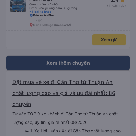
star_rate
2.4
Giường nằm 44 chỗ
(11 đánh giá)
Limousine giường nằm 36 giường
+1 loại xe khác
Bến xe An Phú
5 giờ
Cần Thơ (Dọc Quốc Lộ 1A)
Xem giá
Xem thêm chuyến
Đặt mua vé xe đi Cần Thơ từ Thuận An
chất lượng cao và giá vé ưu đãi nhất: 86
chuyến
Tư vấn TOP 9 xe khách đi Cần Thơ từ Thuận An chất
lượng cao, uy tín, giá rẻ nhất 08/2026
🚌 1. Xe Hải Luân : Xe đi Cần Thơ chất lượng cao