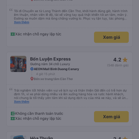
Tôi đi Chuyến xe từ Long Thành đến Cần Thơ, khởi hành đúng giờ, hành trình
êm thuận, nhân viên lễ độ, tài xế vững tay quả thật khiến tôi an tâm, mãn ý.
Đường xa muôn dặm mà lòng chẳng vướng lo. Phục vụ tận tụy, tác phong
nghiêm cẩn, hiếm thấy giữa thời buổi kim tiền vội vã. Xã hội loạn đạo. Xin gửi
Xem thêm
lời tán dương chân thành, kính chúc nhà xe ngày một hưng thịnh, vạn lộ bình
an.”
Xác nhận chỗ ngay lập tức
Xem giá
star_rate
Bốn Luyện Express
4.2
Giường nằm 34 chỗ Luxury
(548 đánh giá)
AEON Mall Binh Duong Canary
4 giờ 15 phút
Bến xe trung tâm Cần Thơ
Trải nghiệm tốt Nhân viên vui vẻ lịch sự và thân thiện Giờ đến có trễ hơn dự
định 1h, vì xe phải dừng nhiều và lên xuống hàng hóa và rước hành khách,
nói chung là tối thấy yên tâm khi sử dụng dịch vụ của nhà xe này, và sẽ ủng
hộ và giới thiệu cho người thân sử dụng dịch vụ của nhà xe này
Xem thêm
Không cần thanh toán trước
Xem giá
Xác nhận chỗ ngay lập tức
Hòa Thuận