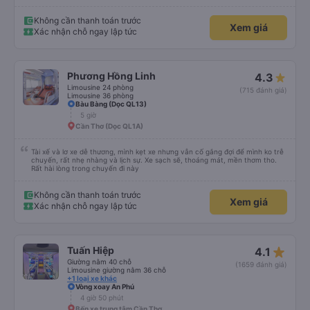
Không cần thanh toán trước
Xem giá
Xác nhận chỗ ngay lập tức
Phương Hồng Linh
4.3
Limousine 24 phòng
(715 đánh giá)
Limousine 36 phòng
Bàu Bàng (Dọc QL13)
5 giờ
Cần Thơ (Dọc QL1A)
Tài xế và lơ xe dễ thương, mình kẹt xe nhưng vẫn cố gắng đợi để mình ko trễ
chuyến, rất nhẹ nhàng và lịch sự. Xe sạch sẽ, thoáng mát, mền thơm tho.
Rất hài lòng trong chuyến đi này
Không cần thanh toán trước
Xem giá
Xác nhận chỗ ngay lập tức
star_rate
Tuấn Hiệp
4.1
Giường nằm 40 chỗ
(1659 đánh giá)
Limousine giường nằm 36 chỗ
+1 loại xe khác
Vòng xoay An Phú
4 giờ 50 phút
Bến xe trung tâm Cần Thơ