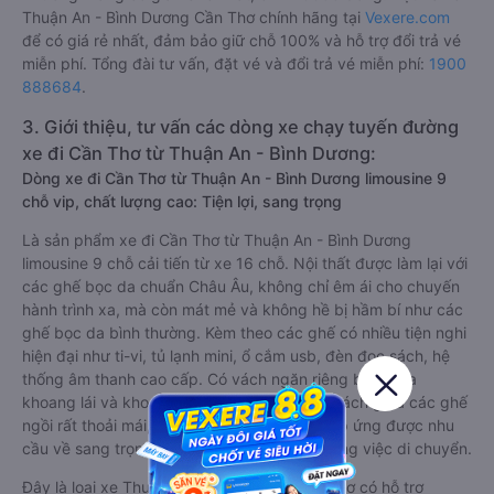
Thuận An - Bình Dương Cần Thơ chính hãng tại
Vexere.com
để có giá rẻ nhất, đảm bảo giữ chỗ 100% và hỗ trợ đổi trả vé
miễn phí. Tổng đài tư vấn, đặt vé và đổi trả vé miễn phí:
1900
888684
.
3. Giới thiệu, tư vấn các dòng xe chạy tuyến đường
xe đi Cần Thơ từ Thuận An - Bình Dương:
Dòng xe đi Cần Thơ từ Thuận An - Bình Dương limousine 9
chỗ vip, chất lượng cao: Tiện lợi, sang trọng
Là sản phẩm xe đi Cần Thơ từ Thuận An - Bình Dương
limousine 9 chỗ cải tiến từ xe 16 chỗ. Nội thất được làm lại với
các ghế bọc da chuẩn Châu Âu, không chỉ êm ái cho chuyến
hành trình xa, mà còn mát mẻ và không hề bị hầm bí như các
ghế bọc da bình thường. Kèm theo các ghế có nhiều tiện nghi
hiện đại như ti-vi, tủ lạnh mini, ổ cắm usb, đèn đọc sách, hệ
thống âm thanh cao cấp. Có vách ngăn riêng biệt giữa
khoang lái và khoang hành khách. Khoảng cách giữa các ghế
ngồi rất thoải mái, không nhồi nhét. Luôn đáp ứng được nhu
cầu về sang trọng, thoải mái và tiện nghi trong việc di chuyển.
Đây là loại xe Thuận An - Bình Dương Cần Thơ có hỗ trợ