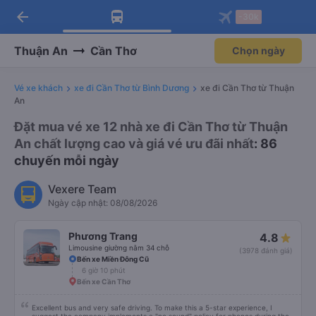
arrow_back
Tải app Vexere ngay!
Tải app Vexere
-30k
Mở app
Mở app
Nhận ưu đãi thành viên độc
-30k/ghế khi đặt vé máy bay qua
quyền
app
Thuận An
Cần Thơ
Chọn ngày
Vé xe khách
xe đi Cần Thơ từ Bình Dương
xe đi Cần Thơ từ Thuận
An
Đặt mua vé xe 12 nhà xe đi Cần Thơ từ Thuận
An chất lượng cao và giá vé ưu đãi nhất
: 86
chuyến mỗi ngày
Vexere Team
Ngày cập nhật: 08/08/2026
Phương Trang
4.8
Limousine giường nằm 34 chỗ
(3978 đánh giá)
Bến xe Miền Đông Cũ
6 giờ 10 phút
Bến xe Cần Thơ
Excellent bus and very safe driving. To make this a 5-star experience, I