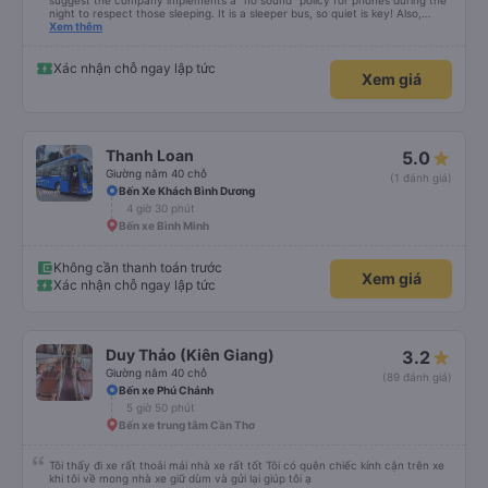
suggest the company implements a "no sound" policy for phones during the
night to respect those sleeping. It is a sleeper bus, so quiet is key! Also,
please display the Wi-Fi password clearly inside the cabin for convenience. I
Xem thêm
would definitely ride with them again! -------------- ​ Xe chất lượng tốt và
tài xế lái xe rất an toàn. Để dịch vụ hoàn hảo hơn, tôi góp ý nhà xe nên có
quy định rõ ràng về việc giữ im lặng (tắt âm thanh điện thoại) vào ban đêm
Xác nhận chỗ ngay lập tức
Xem giá
để tránh làm phiền hành khách khác ngủ. Ngoài ra, nhà xe nên dán sẵn mật
khẩu Wi-Fi trong xe để hành khách dễ dàng sử dụng. Tôi vẫn sẽ tiếp tục ủng
hộ nhà xe trong tương lai!
Thanh Loan
5.0
Giường nằm 40 chỗ
(1 đánh giá)
Bến Xe Khách Bình Dương
4 giờ 30 phút
Bến xe Bình Minh
Không cần thanh toán trước
Xem giá
Xác nhận chỗ ngay lập tức
Duy Thảo (Kiên Giang)
3.2
Giường nằm 40 chỗ
(89 đánh giá)
Bến xe Phú Chánh
5 giờ 50 phút
Bến xe trung tâm Cần Thơ
Tôi thấy đi xe rất thoải mái nhà xe rất tốt Tôi có quên chiếc kính cận trên xe
khi tôi về mong nhà xe giữ dùm và gửi lại giúp tôi ạ