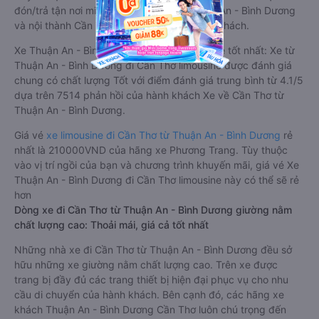
đón/trả tận nơi miễn phí tại nội thành Thuận An - Bình Dương
và nội thành Cần Thơ, rất thuận tiện cho du khách.
Xe Thuận An - Bình Dương Cần Thơ limousine tốt nhất: Xe từ
Thuận An - Bình Dương đi Cần Thơ limousine được đánh giá
chung có chất lượng Tốt với điểm đánh giá trung bình từ 4.1/5
dựa trên 7514 phản hồi của hành khách Xe về Cần Thơ từ
Thuận An - Bình Dương.
Giá vé
xe limousine đi Cần Thơ từ Thuận An - Bình Dương
rẻ
nhất là 210000VND của hãng xe Phương Trang. Tùy thuộc
vào vị trí ngồi của bạn và chương trình khuyến mãi, giá vé Xe
Thuận An - Bình Dương đi Cần Thơ limousine này có thể sẽ rẻ
hơn
Dòng xe đi Cần Thơ từ Thuận An - Bình Dương giường nằm
chất lượng cao: Thoải mái, giá cả tốt nhất
Những nhà xe đi Cần Thơ từ Thuận An - Bình Dương đều sở
hữu những xe giường nằm chất lượng cao. Trên xe được
trang bị đầy đủ các trang thiết bị hiện đại phục vụ cho nhu
cầu di chuyển của hành khách. Bên cạnh đó, các hãng xe
khách Thuận An - Bình Dương Cần Thơ luôn chú trọng đến