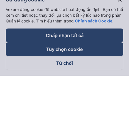
Vexere dùng cookie để website hoạt động ổn định. Bạn có thể
xem chi tiết hoặc thay đổi lựa chọn bất kỳ lúc nào trong phần
Quản lý cookie. Tìm hiểu thêm trong
Chính sách Cookie
.
Chấp nhận tất cả
Tùy chọn cookie
Từ chối
Theo dõi chúng tôi trên
Facebook
Tiktok
Youtube
Công ty TNHH Thương Mại Dịch Vụ Vexere
Địa chỉ đăng ký kinh doanh: 8C Chữ Đồng Tử, Phường Tân
Sơn Nhất, TP. Hồ Chí Minh, Việt Nam
Địa chỉ
:
Lầu 2, toà nhà H3 Circo Hoàng Diệu, 384 Hoàng Diệu,
Phường Khánh Hội, TP Hồ Chí Minh, Việt Nam