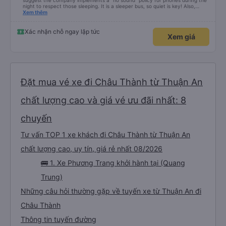
suggest the company implements a "no sound" policy for phones during the
night to respect those sleeping. It is a sleeper bus, so quiet is key! Also,
please display the Wi-Fi password clearly inside the cabin for convenience. I
Xem thêm
would definitely ride with them again! -------------- ​ Xe chất lượng tốt và
tài xế lái xe rất an toàn. Để dịch vụ hoàn hảo hơn, tôi góp ý nhà xe nên có
quy định rõ ràng về việc giữ im lặng (tắt âm thanh điện thoại) vào ban đêm
Xác nhận chỗ ngay lập tức
Xem giá
để tránh làm phiền hành khách khác ngủ. Ngoài ra, nhà xe nên dán sẵn mật
khẩu Wi-Fi trong xe để hành khách dễ dàng sử dụng. Tôi vẫn sẽ tiếp tục ủng
hộ nhà xe trong tương lai!
Đặt mua vé xe đi Châu Thành từ Thuận An
chất lượng cao và giá vé ưu đãi nhất: 8
chuyến
Tư vấn TOP 1 xe khách đi Châu Thành từ Thuận An
chất lượng cao, uy tín, giá rẻ nhất 08/2026
🚌 1. Xe Phương Trang khởi hành tại (Quang
Trung)
Những câu hỏi thường gặp về tuyến xe từ Thuận An đi
Châu Thành
Thông tin tuyến đường