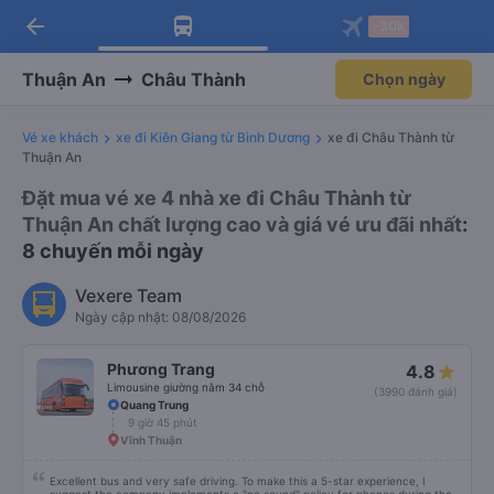
arrow_back
Tải app Vexere ngay!
Tải app Vexere
-30k
Mở app
Mở app
Nhận ưu đãi thành viên độc
-30k/ghế khi đặt vé máy bay qua
quyền
app
Thuận An
Châu Thành
Chọn ngày
Vé xe khách
xe đi Kiên Giang từ Bình Dương
xe đi Châu Thành từ
Thuận An
Đặt mua vé xe 4 nhà xe đi Châu Thành từ
Thuận An chất lượng cao và giá vé ưu đãi nhất
:
8 chuyến mỗi ngày
Vexere Team
Ngày cập nhật: 08/08/2026
Phương Trang
4.8
Limousine giường nằm 34 chỗ
(3990 đánh giá)
Quang Trung
9 giờ 45 phút
Vĩnh Thuận
Excellent bus and very safe driving. To make this a 5-star experience, I