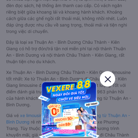
đèn đọc sách, hệ thống âm thanh cao cấp. Có vách ngăn
riêng biệt giữa khoang lái và khoang hành khách. Khoảng
cách giữa các ghế ngồi rất thoải mái, không nhồi nhét. Luôn
đáp ứng được nhu cầu về sang trọng, thoải mái và tiện nghi
trong việc di chuyển.
Đây là loại xe Thuận An - Bình Dương Châu Thành - Kiên
Giang có hỗ trợ đón/trả tận nơi miễn phí tại nội thành Thuận
An - Bình Dương và nội thành Châu Thành - Kiên Giang, rất
thuận tiện cho du khách.
Xe Thuận An - Bình Dương Châu Thành - Kiên Giang limousine
tốt nhất: Xe từ Thuận An - Bình Dương đi Châu Thành - Kiên
Giang limousine được đánh giá chung có chất lượng Tốt với
điểm đánh giá trung bình từ 4.8/5 dựa trên 3963 phản hồi
của hành khách Xe về Châu Thành - Kiên Giang từ Thuận An -
Bình Dương.
Giá vé
xe limousine đi Châu Thành - Kiên Giang từ Thuận An -
Bình Dương
rẻ nhất là 315000VND của hãng xe Phương
Trang. Tùy thuộc vào vị trí ngồi của bạn và chương trình
khuyến mãi, giá vé Xe Thuận An - Bình Dương đi Châu Thành