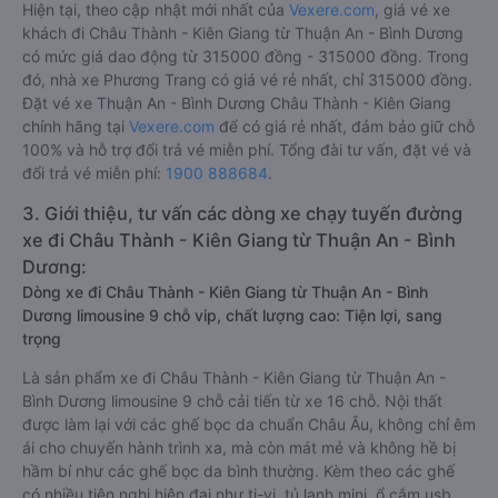
Hiện tại, theo cập nhật mới nhất của
Vexere.com
, giá vé xe
khách đi Châu Thành - Kiên Giang từ Thuận An - Bình Dương
có mức giá dao động từ 315000 đồng - 315000 đồng. Trong
đó, nhà xe Phương Trang có giá vé rẻ nhất, chỉ 315000 đồng.
Đặt vé xe Thuận An - Bình Dương Châu Thành - Kiên Giang
chính hãng tại
Vexere.com
để có giá rẻ nhất, đảm bảo giữ chỗ
100% và hỗ trợ đổi trả vé miễn phí. Tổng đài tư vấn, đặt vé và
đổi trả vé miễn phí:
1900 888684
.
3. Giới thiệu, tư vấn các dòng xe chạy tuyến đường
xe đi Châu Thành - Kiên Giang từ Thuận An - Bình
Dương:
Dòng xe đi Châu Thành - Kiên Giang từ Thuận An - Bình
Dương limousine 9 chỗ vip, chất lượng cao: Tiện lợi, sang
trọng
Là sản phẩm xe đi Châu Thành - Kiên Giang từ Thuận An -
Bình Dương limousine 9 chỗ cải tiến từ xe 16 chỗ. Nội thất
được làm lại với các ghế bọc da chuẩn Châu Âu, không chỉ êm
ái cho chuyến hành trình xa, mà còn mát mẻ và không hề bị
hầm bí như các ghế bọc da bình thường. Kèm theo các ghế
có nhiều tiện nghi hiện đại như ti-vi, tủ lạnh mini, ổ cắm usb,