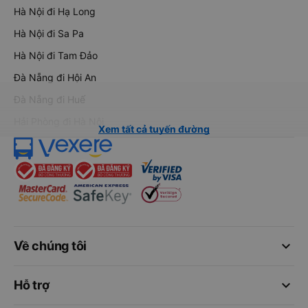
Hà Nội đi Hạ Long
Hà Nội đi Sa Pa
Hà Nội đi Tam Đảo
Đà Nẵng đi Hội An
Đà Nẵng đi Huế
Hải Phòng đi Hà Nội
Xem tất cả tuyến đường
keyboard_arrow_down
Về chúng tôi
keyboard_arrow_down
Hỗ trợ