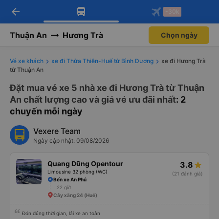
arrow_back
Tải app Vexere ngay!
Tải app Vexere
-30k
Mở app
Mở app
Nhận ưu đãi thành viên độc
-30k/ghế khi đặt vé máy bay qua
quyền
app
Thuận An
Hương Trà
Chọn ngày
Vé xe khách
xe đi Thừa Thiên-Huế từ Bình Dương
xe đi Hương Trà
từ Thuận An
Đặt mua vé xe 5 nhà xe đi Hương Trà từ Thuận
An chất lượng cao và giá vé ưu đãi nhất
: 2
chuyến mỗi ngày
Vexere Team
Ngày cập nhật: 09/08/2026
Quang Dũng Opentour
3.8
Limousine 32 phòng (WC)
(21 đánh giá)
Bến xe An Phú
22 giờ
Cây xăng 24 (Huế)
Đón đúng thời gian, lái xe an toàn