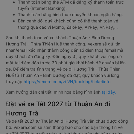
Thanh toán bằng thẻ ATM đã đăng ký thanh toán trực
tuyến (Internet Banking).
Thanh toán bằng hình thức chuyển khoản ngân hàng.
Bên cạnh đó, quý khách cũng có thể thanh toán vé
thông qua các ví Momo, ZaloPay, AirPay, VNPay,…
Sau khi thanh toán vé xe khách Thuận An - Bình Dương
Hương Trà - Thừa Thiên Huế thành công, Vexere sẽ gửi tin
nhắn/email xác nhận thành công đến số điện thoại/email mà
quý khách đã đăng ký. Đến ngày đi, quý khách vui lòng có
mặt tại điểm đón trước 30 phút giờ khởi hành để chuẩn bị lên
xe. Để kiểm tra tình trạng vé xe đi Hương Trà - Thừa Thiên
Huế từ Thuận An - Bình Dương đã đặt, quý khách vui lòng
truy cập
https://vexere.com/vi-VN/booking/ticketinfo
Xem hướng dẫn chi tiết, minh họa bằng hình ảnh
tại đây.
Đặt vé xe Tết 2027 từ Thuận An đi
Hương Trà
Vé xe tết 2027 từ Thuận An đi Hương Trà vẫn chưa được công
bố. Vexere.com sẽ sớm thông báo cho các bạn thông tin vé
xe Tết 2027 bao gồm giá vé, lịch trình, ngày giờ bán vé của