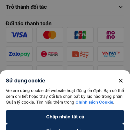
keyboard_arrow_down
Trở thành đối tác
Đối tác thanh toán
close
Sử dụng cookie
Vexere dùng cookie để website hoạt động ổn định. Bạn có thể
xem chi tiết hoặc thay đổi lựa chọn bất kỳ lúc nào trong phần
Quản lý cookie. Tìm hiểu thêm trong
Chính sách Cookie
.
Chấp nhận tất cả