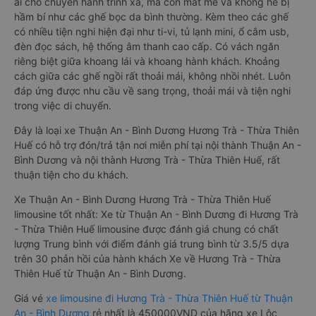
ái cho chuyến hành trình xa, mà còn mát mẻ và không hề bị
hầm bí như các ghế bọc da bình thường. Kèm theo các ghế
có nhiều tiện nghi hiện đại như ti-vi, tủ lạnh mini, ổ cắm usb,
đèn đọc sách, hệ thống âm thanh cao cấp. Có vách ngăn
riêng biệt giữa khoang lái và khoang hành khách. Khoảng
cách giữa các ghế ngồi rất thoải mái, không nhồi nhét. Luôn
đáp ứng được nhu cầu về sang trọng, thoải mái và tiện nghi
trong việc di chuyển.
Đây là loại xe Thuận An - Bình Dương Hương Trà - Thừa Thiên
Huế có hỗ trợ đón/trả tận nơi miễn phí tại nội thành Thuận An -
Bình Dương và nội thành Hương Trà - Thừa Thiên Huế, rất
thuận tiện cho du khách.
Xe Thuận An - Bình Dương Hương Trà - Thừa Thiên Huế
limousine tốt nhất: Xe từ Thuận An - Bình Dương đi Hương Trà
- Thừa Thiên Huế limousine được đánh giá chung có chất
lượng Trung bình với điểm đánh giá trung bình từ 3.5/5 dựa
trên 30 phản hồi của hành khách Xe về Hương Trà - Thừa
Thiên Huế từ Thuận An - Bình Dương.
Giá vé
xe limousine đi Hương Trà - Thừa Thiên Huế từ Thuận
An - Bình Dương
rẻ nhất là 450000VND của hãng xe Lộc