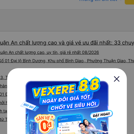
uận An chất lượng cao và giá vé ưu đãi nhất: 33 chu
ận An chất lượng cao, uy tín, giá rẻ nhất 08/2026
 Số 01 Đại lộ Bình Dương, Khu phố Bình Giao,, Phường Thuận Giao, T
13, Tx. Thuận An, Bình Dương, Vietnam
hành tại 1 Đại lộ Bình Dương, Thuận An, Bình Dương
 01 Đại Lộ Bình Dương
ởi hành tại 395 Kinh Đ. Vương (Bến xe Miền Tây)
 tại Số 01 Đại lộ Bình Dương, Khu phố Bình Giao
từ Thuận An đi M`Đrăk