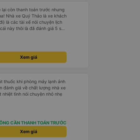
e lại còn thanh toán trước nhưng
ha! Nhà xe Quý Thảo là xe khách
i) là các tài xế nói chuyện lịch
cái này thôi là đã đánh giá 5 sao
psi rất dễ thương chứ không có
e khác. Đón trả đúng điểm.
t. Nói chung 10 điểm.
Xem giá
hút thuốc khi phòng máy lạnh ảnh
 nhiệt tình nói chuyện nhỏ nhẹ
ÔNG CẦN THANH TOÁN TRƯỚC
Xem giá