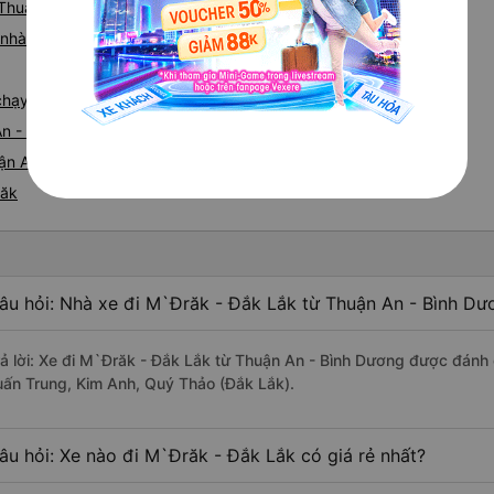
 Thuận An
iá nhà xe Thuận An M`Đrăk
e chạy tuyến đường Thuận An đi M`Đrăk
An - M`Đrăk
n An nhanh và uy tín nhất
răk
âu hỏi: Nhà xe đi M`Đrăk - Đắk Lắk từ Thuận An - Bình Dư
rả lời: Xe đi M`Đrăk - Đắk Lắk từ Thuận An - Bình Dương được đánh 
uấn Trung, Kim Anh, Quý Thảo (Đắk Lắk).
âu hỏi: Xe nào đi M`Đrăk - Đắk Lắk có giá rẻ nhất?