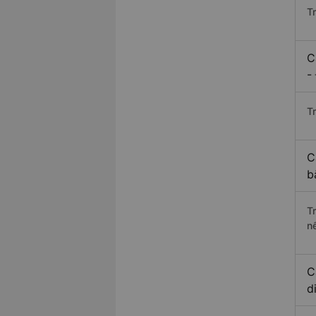
T
C
-
Tr
C
b
T
n
C
d