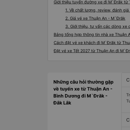
Giới thiệu tuyến đường xe đi M`Đrăk từ
1. Về chất lượng, review, đánh g
2. Giá vé xe Thuận An - M`Đrăk
3. Giới thiệu, tư vấn các dòng x
Bảng tổng hợp thông tin nhà xe Thuận 
Cách đặt vé xe khách đi M`Đrăk từ Thuậ
Đặt vé xe Tết 2027 từ Thuận An đi M`Đ
C
Những câu hỏi thường gặp
về tuyến xe từ Thuận An -
T
Bình Dương đi M`Đrăk -
T
Đắk Lắk
C