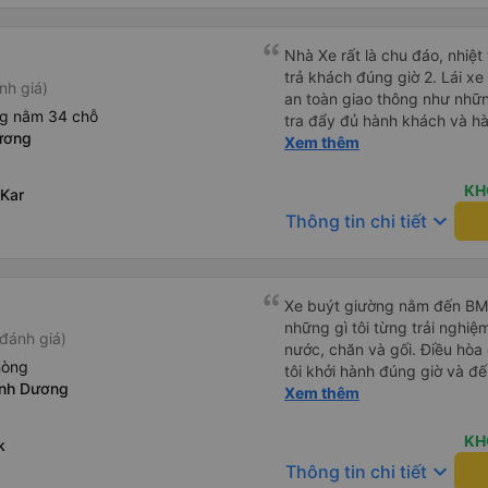
Nhà Xe rất là chu đáo, nhiệt tình
trả khách đúng giờ 2. Lái xe an toàn êm ái ( không chạy mất
nh giá)
an toàn giao thông như nhữn
ng nằm 34 chỗ
tra đẩy đủ hành khách và hàn
ương
Đặc biệt ngoài chăn gối và c
Xem thêm
Khanh còn có cả gối ôm 5. Đặc biệt nhất là hành khách còn
được tặng kèm 1 lon nước yến ướp lạnh.
KH
Kar
vời, mình sẽ tiếp tục đặt vé nhà xe cho những chuyến đi tiếp
keyboard_arrow_down
Thông tin chi tiết
theo. Chúc nhà xe tương lai càng phát triển và đội ngũ công
nhân viên của nhà xe luôn lu
Xe buýt giường nằm đến BMT 
những gì tôi từng trải nghiệ
đánh giá)
nước, chăn và gối. Điều hòa
hòng
tôi khởi hành đúng giờ và đ
ình Dương
xế rất tuyệt so với những t
Xem thêm
nhiều tiếng còi xe, không có
cảm giác lái xe an toàn nên r
KH
k
qua Vexere và có vị trí xe bu
keyboard_arrow_down
Thông tin chi tiết
phải tìm kiếm xung quanh bế