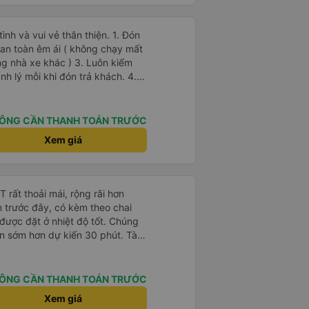
 và vui vẻ thân thiện. 1. Đón
g nhà xe khác ) 3. Luôn kiểm
h lý mỗi khi đón trả khách. 4.
ác tiện nghi khác, thì xe Hiếu
 Ok Trên cả tuyệt
ÔNG CẦN THANH TOÁN TRƯỚC
Xem giá
ôn vui vẻ giữ được sức khỏe !
rất thoải mái, rộng rãi hơn
m trước đây, có kèm theo chai
 được đặt ở nhiệt độ tốt. Chúng
ến sớm hơn dự kiến 30 phút. Tài
ài xế khác ở Việt Nam! Không quá
 nhạc lớn hoặc tiếng ồn khác và
ất dễ ngủ. Tôi rất vui vì đã đặt
ÔNG CẦN THANH TOÁN TRƯỚC
ýt trên GPS và biển số xe vì tôi
Xem giá
n xe để tìm thấy nó, đây là vấn