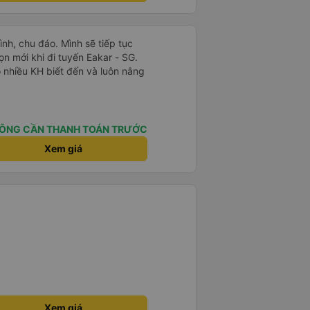
 phải tất cả các xe buýt đều có
phải của công ty.
ình, chu đáo. Mình sẽ tiếp tục
n mới khi đi tuyến Eakar - SG.
ó nhiều KH biết đến và luôn nâng
ÔNG CẦN THANH TOÁN TRƯỚC
Xem giá
Xem giá