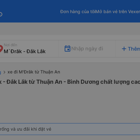
Đơn hàng của tôi
Mở bán vé trên Vexe
fo
Nơi đến
add
Nhập ngày đi
Thêm
xe đi M'Đrăk từ Thuận An
g
 - Đắk Lắk từ Thuận An - Bình Dương chất lượng cao 
rống và ưu đãi khi đặt vé