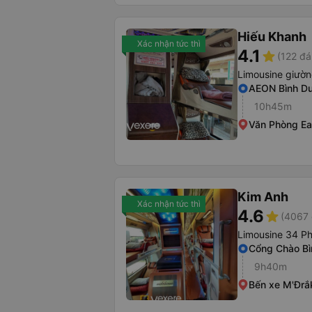
Hiếu Khanh
Xác nhận tức thì
4.1
star
(122 đá
Limousine giườ
AEON Bình D
10h45m
Văn Phòng Ea
Kim Anh
Xác nhận tức thì
4.6
star
(4067 
Limousine 34 P
Cổng Chào B
9h40m
Bến xe M'Đrắ