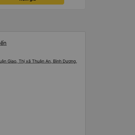
yến
huận Giao, Thị xã Thuận An, Bình Dương,