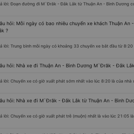
rả lời: Đoạn đường đi M`Đrăk - Đắk Lắk từ Thuận An - Bình Dương c
âu hỏi: Mỗi ngày có bao nhiêu chuyến xe khách Thuận An 
ắk ?
rả lời: Trung bình mỗi ngày có khoảng 33 chuyến xe bắt đầu từ 8:20
âu hỏi: Nhà xe đi Thuận An - Bình Dương M`Đrăk - Đắk Lắ
rả lời: Chuyến xe có giờ xuất phát sớm nhất vào lúc 8:20 là của nhà
âu hỏi: Nhà xe đi M`Đrăk - Đắk Lắk từ Thuận An - Bình Dươ
rả lời: Chuyến xe có giờ xuất phát trễ (muộn) nhất là vào lúc 21:05 