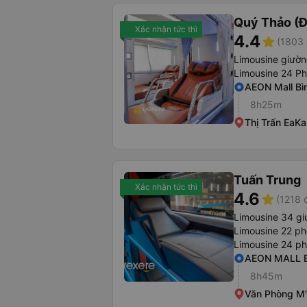
Quý Thảo (Đ
Xác nhận tức thì
4.4
star
(1803 
Limousine giườ
Limousine 24 P
AEON Mall Bì
8h25m
Thị Trấn EaK
Tuấn Trung
Xác nhận tức thì
4.6
star
(1218 
Limousine 34 g
Limousine 22 p
Limousine 24 p
AEON MALL B
8h45m
Văn Phòng M