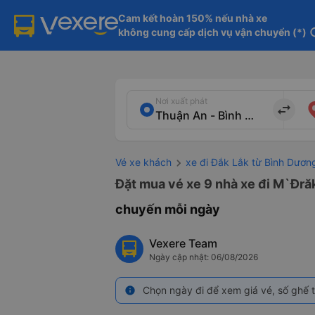
Cam kết hoàn 150% nếu nhà xe

không cung cấp dịch vụ vận chuyển (*)
in
Nơi xuất phát
import_export
Vé xe khách
xe đi Đắk Lắk từ Bình Dươn
Đặt mua vé xe 9 nhà xe đi M`Đrăk
chuyến mỗi ngày
Vexere Team
Ngày cập nhật: 06/08/2026
Chọn ngày đi để xem giá vé, số ghế t
info