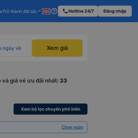
help_outline
phone
Hotline 24/7
Đăng nhập
re
Trở thành đối tác
arrow_drop_down
Xem giá
 ngày về
và giá vé ưu đãi nhất
: 33
Xem bộ lọc chuyến phổ biến
Chọn ngày