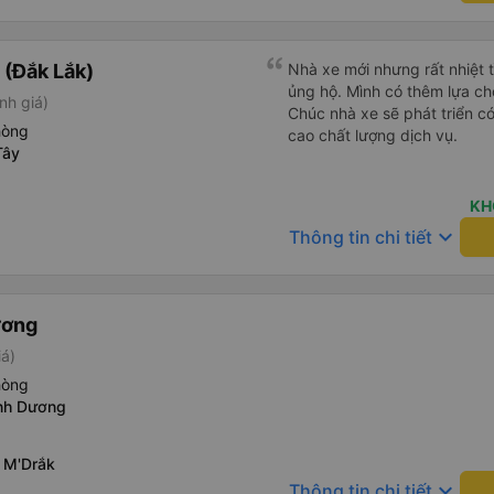
đề của bến xe Đà Lạt (không
bảng thông tin), chứ không 
(Đắk Lắk)
Nhà xe mới nhưng rất nhiệt t
ủng hộ. Mình có thêm lựa chọ
nh giá)
Chúc nhà xe sẽ phát triển c
hòng
cao chất lượng dịch vụ.
Tây
KH
keyboard_arrow_down
Thông tin chi tiết
ương
iá)
hòng
nh Dương
 M'Drắk
keyboard_arrow_down
Thông tin chi tiết