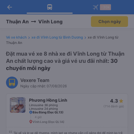
arrow_back
Tải app Vexere ngay!
Tải app Vexere
-30k
Mở app
Mở app
Nhận ưu đãi thành viên độc
-30k/ghế khi đặt vé máy bay qua
quyền
app
Thuận An
Vĩnh Long
Chọn ngày
Vé xe khách
xe đi Vĩnh Long từ Bình Dương
xe đi Vĩnh Long từ
Thuận An
Đặt mua vé xe 8 nhà xe đi Vĩnh Long từ Thuận
An chất lượng cao và giá vé ưu đãi nhất
: 30
chuyến mỗi ngày
Vexere Team
Ngày cập nhật: 07/08/2026
Phương Hồng Linh
4.3
Limousine 36 phòng
(714 đánh giá)
Limousine 24 phòng
Bàu Bàng (Dọc QL13)
4 giờ
Vĩnh Long (Dọc QL1A)
Tài xế và lơ xe dễ thương, mình kẹt xe nhưng vẫn cố gắng đợi để mình ko trễ