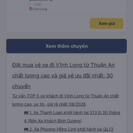
4 giờ
Vĩnh Long.
Xem giá
Xem thêm chuyến
Đặt mua vé xe đi Vĩnh Long từ Thuận An
chất lượng cao và giá vé ưu đãi nhất: 30
chuyến
Tư vấn TOP 5 xe khách đi Vĩnh Long từ Thuận An chất
lượng cao, uy tín, giá rẻ nhất 08/2026
🚌 1. Xe Thanh Loan khởi hành tại 313 Đ.30 tháng
4 (Bến Xe Khách Bình Dương)
🚌 2. Xe Phương Hồng Linh khởi hành tại QL13