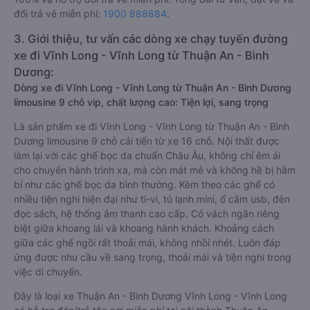
đổi trả vé miễn phí:
1900 888684
.
3. Giới thiệu, tư vấn các dòng xe chạy tuyến đường
xe đi Vĩnh Long - Vĩnh Long từ Thuận An - Bình
Dương:
Dòng xe đi Vĩnh Long - Vĩnh Long từ Thuận An - Bình Dương
limousine 9 chỗ vip, chất lượng cao: Tiện lợi, sang trọng
Là sản phẩm xe đi Vĩnh Long - Vĩnh Long từ Thuận An - Bình
Dương limousine 9 chỗ cải tiến từ xe 16 chỗ. Nội thất được
làm lại với các ghế bọc da chuẩn Châu Âu, không chỉ êm ái
cho chuyến hành trình xa, mà còn mát mẻ và không hề bị hầm
bí như các ghế bọc da bình thường. Kèm theo các ghế có
nhiều tiện nghi hiện đại như ti-vi, tủ lạnh mini, ổ cắm usb, đèn
đọc sách, hệ thống âm thanh cao cấp. Có vách ngăn riêng
biệt giữa khoang lái và khoang hành khách. Khoảng cách
giữa các ghế ngồi rất thoải mái, không nhồi nhét. Luôn đáp
ứng được nhu cầu về sang trọng, thoải mái và tiện nghi trong
việc di chuyển.
Đây là loại xe Thuận An - Bình Dương Vĩnh Long - Vĩnh Long