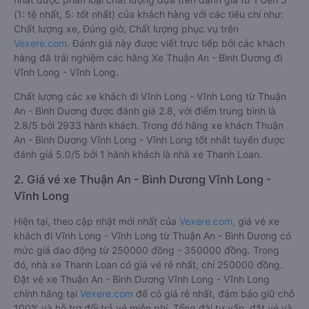
(1: tệ nhất, 5: tốt nhất) của khách hàng với các tiêu chí như:
Chất lượng xe, Đúng giờ, Chất lượng phục vụ trên
Vexere.com
. Đánh giá này được viết trực tiếp bởi các khách
hàng đã trải nghiệm các hãng Xe Thuận An - Bình Dương đi
Vĩnh Long - Vĩnh Long.
Chất lượng các xe khách đi Vĩnh Long - Vĩnh Long từ Thuận
An - Bình Dương được đánh giá 2.8, với điểm trung bình là
2.8/5 bởi 2933 hành khách. Trong đó hãng xe khách Thuận
An - Bình Dương Vĩnh Long - Vĩnh Long tốt nhất tuyến được
đánh giá 5.0/5 bởi 1 hành khách là nhà xe Thanh Loan.
2. Giá vé xe Thuận An - Bình Dương Vĩnh Long -
Vĩnh Long
Hiện tại, theo cập nhật mới nhất của
Vexere.com
, giá vé xe
khách đi Vĩnh Long - Vĩnh Long từ Thuận An - Bình Dương có
mức giá dao động từ 250000 đồng - 350000 đồng. Trong
đó, nhà xe Thanh Loan có giá vé rẻ nhất, chỉ 250000 đồng.
Đặt vé xe Thuận An - Bình Dương Vĩnh Long - Vĩnh Long
chính hãng tại
Vexere.com
để có giá rẻ nhất, đảm bảo giữ chỗ
100% và hỗ trợ đổi trả vé miễn phí. Tổng đài tư vấn, đặt vé và