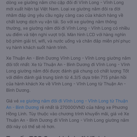
dòng xe giường nằm cho cặp đôi đi Vĩnh Long - Vĩnh Long
mới xuất hiện tại Việt Nam. Loại xe giường nằm đôi ra đời
nhằm đáp ứng yêu cầu ngày càng cao của khách hàng về
chất lượng dịch vụ vận tải. So với xe giường nằm thông
thường, xe giường nằm đôi đi Vĩnh Long - Vĩnh Long có nhiều
ưu điểm và tiện nghi vượt trội. Màn hình LCD với hàng nghìn
bộ phim giải trí, wifi, và nước uống và chăn đắp miễn phí phục
vụ hành khách suốt hành trình.
Xe Thuận An - Bình Dương Vĩnh Long - Vĩnh Long giường nằm
đôi tốt nhất: Xe từ Thuận An - Bình Dương đi Vĩnh Long - Vĩnh
Long giường nằm đôi được đánh giá chung có chất lượng Tốt
với điểm đánh giá trung bình từ 4.3/5 dựa trên 715 phản hồi
của hành khách Xe về Vĩnh Long - Vĩnh Long từ Thuận An -
Bình Dương.
Giá vé
xe giường nằm đôi đi Vĩnh Long - Vĩnh Long từ Thuận
An - Bình Dương
rẻ nhất là 270000VND của hãng xe Phương
Hồng Linh. Tùy thuộc vào chương trình khuyến mãi, giá vé Xe
Thuận An - Bình Dương đi Vĩnh Long - Vĩnh Long giường nằm
đôi này có thể sẽ rẻ hơn.