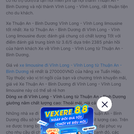
có hỗ trợ đón/trả tận nơi miễn phí tại nội thành Thuận An -
Bình Dương và nội thành Vĩnh Long - Vĩnh Long, rất thuận tiện
cho du khách.
Xe Thuận An - Bình Dương Vĩnh Long - Vĩnh Long limousine
tốt nhất: Xe từ Thuận An - Bình Dương đi Vĩnh Long - Vĩnh
Long limousine được đánh giá chung có chất lượng Tốt với
điểm đánh giá trung bình từ 3.6/5 dựa trên 2385 phản hồi
của hành khách Xe về Vĩnh Long - Vĩnh Long từ Thuận An -
Bình Dương.
Giá vé
xe limousine đi Vĩnh Long - Vĩnh Long từ Thuận An -
Bình Dương
rẻ nhất là 270000VND của hãng xe Tuấn Hiệp.
Tùy thuộc vào vị trí ngồi của bạn và chương trình khuyến mãi,
giá vé Xe Thuận An - Bình Dương đi Vĩnh Long - Vĩnh Long
limousine này có thể sẽ rẻ hơn
Dòng xe đi Vĩnh Long - Vĩnh Long từ Thuận An - Bình Dương
giường nằm chất lượng cao: Thoải mái, giá cả tốt nhất
Những nhà xe đi Vĩnh Long - Vĩnh Long từ Thuận An - Bình
Dương đều sở hữu những xe giường nằm chất lượng cao. Trên
xe được trang bị đầy đủ các trang thiết bị hiện đại phục vụ
cho nhu cầu di chuyển của hành khách. Bên cạnh đó, các