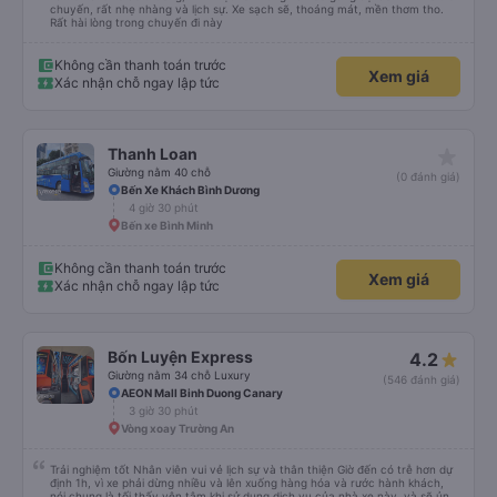
chuyến, rất nhẹ nhàng và lịch sự. Xe sạch sẽ, thoáng mát, mền thơm tho.
Rất hài lòng trong chuyến đi này
Không cần thanh toán trước
Xem giá
Xác nhận chỗ ngay lập tức
star_rate
Thanh Loan
Giường nằm 40 chỗ
(0 đánh giá)
Bến Xe Khách Bình Dương
4 giờ 30 phút
Bến xe Bình Minh
Không cần thanh toán trước
Xem giá
Xác nhận chỗ ngay lập tức
Bốn Luyện Express
4.2
Giường nằm 34 chỗ Luxury
(546 đánh giá)
AEON Mall Binh Duong Canary
3 giờ 30 phút
Vòng xoay Trường An
Trải nghiệm tốt Nhân viên vui vẻ lịch sự và thân thiện Giờ đến có trễ hơn dự
định 1h, vì xe phải dừng nhiều và lên xuống hàng hóa và rước hành khách,
nói chung là tối thấy yên tâm khi sử dụng dịch vụ của nhà xe này, và sẽ ủng