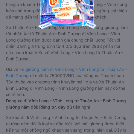
hãng xe khách Thuận An - Bình Dương Vĩnh Long - Vĩnh Long
luôn chú trọng đến chất lượng dịch vụ, không ngừng cải thiện
để mang đến trải nghiệm hoàn hảo cho hành khách.
Xe Thuận An - Bình Dương Vĩnh Long - Vĩnh Long giường nằm
tốt nhất: Xe từ Thuận An - Bình Dương đi Vĩnh Long - Vĩnh
Long giường nằm được đánh giá chung chất lượng Tốt với
điểm đánh giá trung bình từ 4.0/5 dựa trên 2933 phản hồi
của hành khách Xe về Vĩnh Long - Vĩnh Long từ Thuận An -
Bình Dương.
Giá vé
xe giường nằm đi Vĩnh Long - Vĩnh Long từ Thuận An -
Bình Dương
rẻ nhất là 250000VND của hãng xe Thanh Loan.
Tùy thuộc vào chương trình khuyến mãi, giá vé Xe Thuận An -
Bình Dương đi Vĩnh Long - Vĩnh Long giường nằm này có thể
sẽ rẻ hơn.
Dòng xe đi Vĩnh Long - Vĩnh Long từ Thuận An - Bình Dương
giường nằm đôi: Riêng tư, đầy đủ tiện nghi
Xe khách đi Vĩnh Long - Vĩnh Long từ Thuận An - Bình Dương
giường nằm đôi là loại xe đặc biệt. Với mỗi giường được thiết
kế như một phòng ngủ khách sạn sang trọng, hiện đại. Đây là