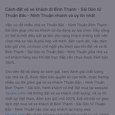
Cách đặt vé xe khách đi Bình Thạnh - Sài Gòn từ
Thuận Bắc - Ninh Thuận nhanh và uy tín nhất
Việc có rất nhiều nhà xe Thuận Bắc - Ninh Thuận Bình Thạnh -
Sài Gòn giúp cho du khách có đa dạng sự lựa chọn. Đây cũng
có thể là một điều bất lợi làm cho hàng khách không biết nên
chọn nhà xe nào là phù hợp với mình. Bên cạnh đó, việc đảm
bảo giữ chỗ, có được chỗ ngồi yêu thích sau khi đặt vé xe đi
Bình Thạnh - Sài Gòn từ Thuận Bắc - Ninh Thuận giữa nhà xe
với khách hàng sau khi đặt trực tiếp vẫn chưa được đảm bảo
100%.
Cho nên để dễ dàng so sánh giá, xem đánh giá chất lượng
các nhà xe đi, được đảm bảo quyền lợi cao nhất, được hưởng
nhiều ưu đãi giảm giá vé xe khách Thuận Bắc - Ninh Thuận
Bình Thạnh - Sài Gòn, hành khách có thể đặt mua tại website
Vexere.com
- Hệ thống đặt vé xe khách chất lượng, và uy tín
nhất tại Việt Nam, đảm bảo giữ chỗ 100%. Đối với bất cứ giao
dịch đặt mua vé xe khách đi Bình Thạnh - Sài Gòn từ Thuận
Bắc - Ninh Thuận nào của quý khách tại trang web
Vexere.com
đều được Vexere cam kết giải quyết sự cố. Chính