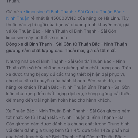
Thuận.
Giá vé
xe limousine đi Bình Thạnh - Sài Gòn từ Thuận Bắc -
Ninh Thuận
rẻ nhất là 450000VND của hãng xe Hà Linh. Tùy
thuộc vào vị trí ngồi của bạn và chương trình khuyến mãi, giá
vé Xe Thuận Bắc - Ninh Thuận đi Bình Thạnh - Sài Gòn
limousine này có thể sẽ rẻ hơn
Dòng xe đi Bình Thạnh - Sài Gòn từ Thuận Bắc - Ninh Thuận
giường nằm chất lượng cao: Thoải mái, giá cả tốt nhất
Những nhà xe đi Bình Thạnh - Sài Gòn từ Thuận Bắc - Ninh
Thuận đều sở hữu những xe giường nằm chất lượng cao. Trên
xe được trang bị đầy đủ các trang thiết bị hiện đại phục vụ
cho nhu cầu di chuyển của hành khách. Bên cạnh đó, các
hãng xe khách Thuận Bắc - Ninh Thuận Bình Thạnh - Sài Gòn
luôn chú trọng đến chất lượng dịch vụ, không ngừng cải thiện
để mang đến trải nghiệm hoàn hảo cho hành khách.
Xe Thuận Bắc - Ninh Thuận Bình Thạnh - Sài Gòn giường nằm
tốt nhất: Xe từ Thuận Bắc - Ninh Thuận đi Bình Thạnh - Sài
Gòn giường nằm được đánh giá chung chất lượng Trung bình
với điểm đánh giá trung bình từ 1.4/5 dựa trên 1429 phản hồi
của hành khách Xe về Bình Thạnh - Sài Gòn từ Thuận Bắc -