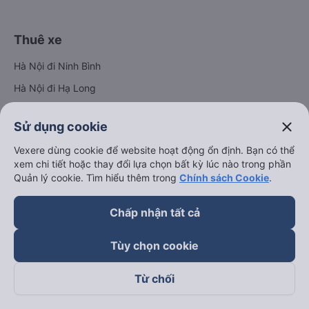
Thuê xe
Hà Nội đi Ninh Bình
Hà Nội đi Hạ Long
Hà Nội đi Sa Pa
close
Sử dụng cookie
Hà Nội đi Tam Đảo
Vexere dùng cookie để website hoạt động ổn định. Bạn có thể
Đà Nẵng đi Hội An
xem chi tiết hoặc thay đổi lựa chọn bất kỳ lúc nào trong phần
Đà Nẵng đi Huế
Quản lý cookie. Tìm hiểu thêm trong
Chính sách Cookie
.
Hải Phòng đi Hà Nội
Xem tất cả tuyến đường
Chấp nhận tất cả
Tùy chọn cookie
Từ chối