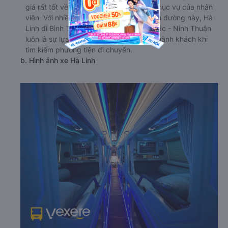
giá rất tốt về chất lượng xe và thái độ phục vụ của nhân
viên. Với nhiều năm hoạt động trên tuyến đường này, Hà
Linh đi Bình Thạnh - Sài Gòn từ Thuận Bắc - Ninh Thuận
luôn là sự lựa chọn hàng đầu của nhiều hành khách khi
tìm kiếm phương tiện di chuyển.
b. Hình ảnh xe Hà Linh