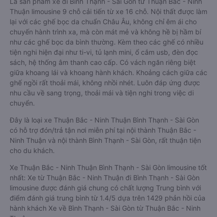
Là sản phẩm xe đi Bình Thạnh - Sài Gòn từ Thuận Bắc - Ninh
Thuận limousine 9 chỗ cải tiến từ xe 16 chỗ. Nội thất được làm
lại với các ghế bọc da chuẩn Châu Âu, không chỉ êm ái cho
chuyến hành trình xa, mà còn mát mẻ và không hề bị hầm bí
như các ghế bọc da bình thường. Kèm theo các ghế có nhiều
tiện nghi hiện đại như ti-vi, tủ lạnh mini, ổ cắm usb, đèn đọc
sách, hệ thống âm thanh cao cấp. Có vách ngăn riêng biệt
giữa khoang lái và khoang hành khách. Khoảng cách giữa các
ghế ngồi rất thoải mái, không nhồi nhét. Luôn đáp ứng được
nhu cầu về sang trọng, thoải mái và tiện nghi trong việc di
chuyển.
Đây là loại xe Thuận Bắc - Ninh Thuận Bình Thạnh - Sài Gòn
có hỗ trợ đón/trả tận nơi miễn phí tại nội thành Thuận Bắc -
Ninh Thuận và nội thành Bình Thạnh - Sài Gòn, rất thuận tiện
cho du khách.
Xe Thuận Bắc - Ninh Thuận Bình Thạnh - Sài Gòn limousine tốt
nhất: Xe từ Thuận Bắc - Ninh Thuận đi Bình Thạnh - Sài Gòn
limousine được đánh giá chung có chất lượng Trung bình với
điểm đánh giá trung bình từ 1.4/5 dựa trên 1429 phản hồi của
hành khách Xe về Bình Thạnh - Sài Gòn từ Thuận Bắc - Ninh