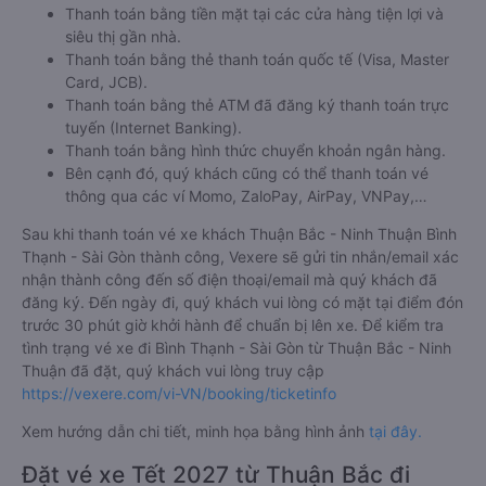
Thanh toán bằng tiền mặt tại các cửa hàng tiện lợi và
siêu thị gần nhà.
Thanh toán bằng thẻ thanh toán quốc tế (Visa, Master
Card, JCB).
Thanh toán bằng thẻ ATM đã đăng ký thanh toán trực
tuyến (Internet Banking).
Thanh toán bằng hình thức chuyển khoản ngân hàng.
Bên cạnh đó, quý khách cũng có thể thanh toán vé
thông qua các ví Momo, ZaloPay, AirPay, VNPay,…
Sau khi thanh toán vé xe khách Thuận Bắc - Ninh Thuận Bình
Thạnh - Sài Gòn thành công, Vexere sẽ gửi tin nhắn/email xác
nhận thành công đến số điện thoại/email mà quý khách đã
đăng ký. Đến ngày đi, quý khách vui lòng có mặt tại điểm đón
trước 30 phút giờ khởi hành để chuẩn bị lên xe. Để kiểm tra
tình trạng vé xe đi Bình Thạnh - Sài Gòn từ Thuận Bắc - Ninh
Thuận đã đặt, quý khách vui lòng truy cập
https://vexere.com/vi-VN/booking/ticketinfo
Xem hướng dẫn chi tiết, minh họa bằng hình ảnh
tại đây.
Đặt vé xe Tết 2027 từ Thuận Bắc đi