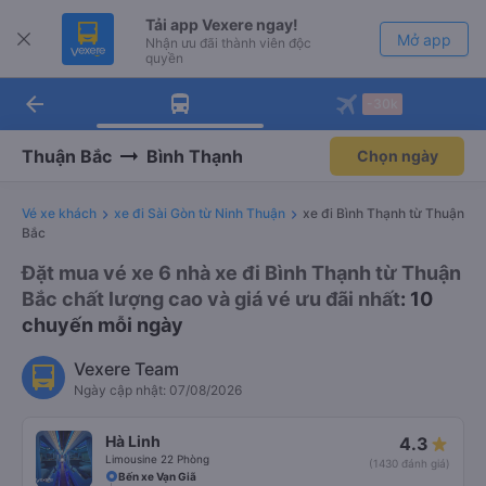
Tải app Vexere ngay!
Mở app
Nhận ưu đãi thành viên độc
quyền
arrow_back
Tải app Vexere
-30k
Mở app
-30k/ghế khi đặt vé máy bay qua
app
Thuận Bắc
Bình Thạnh
Chọn ngày
Vé xe khách
xe đi Sài Gòn từ Ninh Thuận
xe đi Bình Thạnh từ Thuận
Bắc
Đặt mua vé xe 6 nhà xe đi Bình Thạnh từ Thuận
Bắc chất lượng cao và giá vé ưu đãi nhất
: 10
chuyến mỗi ngày
Vexere Team
Ngày cập nhật: 07/08/2026
Hà Linh
4.3
Limousine 22 Phòng
(1430 đánh giá)
Bến xe Vạn Giã