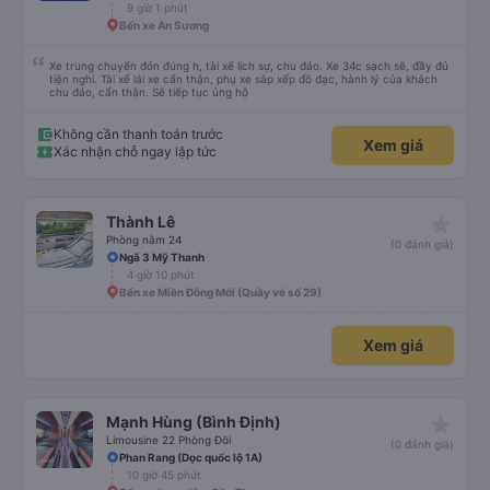
9 giờ 1 phút
Bến xe An Sương
Xe trung chuyển đón đúng h, tài xế lịch sự, chu đáo. Xe 34c sạch sẽ, đầy đủ
tiện nghi. Tài xế lái xe cẩn thận, phụ xe sắp xếp đồ đạc, hành lý của khách
chu đáo, cẩn thận. Sẽ tiếp tục ủng hộ
Không cần thanh toán trước
Xem giá
Xác nhận chỗ ngay lập tức
star_rate
Thành Lê
Phòng nằm 24
(0 đánh giá)
Ngã 3 Mỹ Thanh
4 giờ 10 phút
Bến xe Miền Đông Mới (Quầy vé số 29)
Xem giá
star_rate
Mạnh Hùng (Bình Định)
Limousine 22 Phòng Đôi
(0 đánh giá)
Phan Rang (Dọc quốc lộ 1A)
10 giờ 45 phút