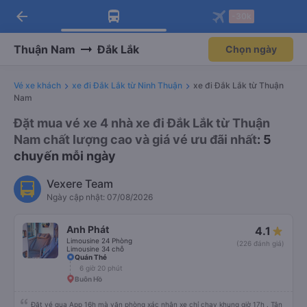
arrow_back
Tải app Vexere ngay!
Tải app Vexere
-30k
Mở app
Mở app
Nhận ưu đãi thành viên độc
-30k/ghế khi đặt vé máy bay qua
quyền
app
Thuận Nam
Đắk Lắk
Chọn ngày
Vé xe khách
xe đi Đắk Lắk từ Ninh Thuận
xe đi Đắk Lắk từ Thuận
Nam
Đặt mua vé xe 4 nhà xe đi Đắk Lắk từ Thuận
Nam chất lượng cao và giá vé ưu đãi nhất
: 5
chuyến mỗi ngày
Vexere Team
Ngày cập nhật: 07/08/2026
Anh Phát
4.1
Limousine 24 Phòng
(226 đánh giá)
Limousine 34 chỗ
Quán Thẻ
6 giờ 20 phút
Buôn Hồ
Đặt vé qua App 16h mà văn phòng xác nhận xe chỉ chạy khung giờ 17h . Tận