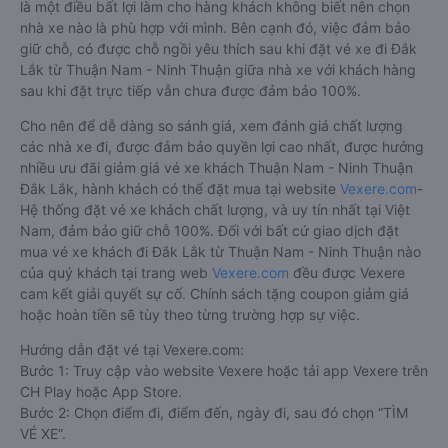
là một điều bất lợi làm cho hàng khách không biết nên chọn
nhà xe nào là phù hợp với mình. Bên cạnh đó, việc đảm bảo
giữ chỗ, có được chỗ ngồi yêu thích sau khi đặt vé xe đi Đắk
Lắk từ Thuận Nam - Ninh Thuận giữa nhà xe với khách hàng
sau khi đặt trực tiếp vẫn chưa được đảm bảo 100%.
Cho nên để dễ dàng so sánh giá, xem đánh giá chất lượng
các nhà xe đi, được đảm bảo quyền lợi cao nhất, được hưởng
nhiều ưu đãi giảm giá vé xe khách Thuận Nam - Ninh Thuận
Đắk Lắk, hành khách có thể đặt mua tại website
Vexere.com
-
Hệ thống đặt vé xe khách chất lượng, và uy tín nhất tại Việt
Nam, đảm bảo giữ chỗ 100%. Đối với bất cứ giao dịch đặt
mua vé xe khách đi Đắk Lắk từ Thuận Nam - Ninh Thuận nào
của quý khách tại trang web
Vexere.com
đều được Vexere
cam kết giải quyết sự cố. Chính sách tặng coupon giảm giá
hoặc hoàn tiền sẽ tùy theo từng trường hợp sự việc.
Hướng dẫn đặt vé tại Vexere.com:
Bước 1: Truy cập vào website Vexere hoặc tải app Vexere trên
CH Play hoặc App Store.
Bước 2: Chọn điểm đi, điểm đến, ngày đi, sau đó chọn “TÌM
VÉ XE”.