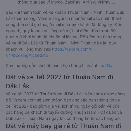
thông qua các ví Momo, ZaloPay, AirPay, VNPay,…
Sau khi thanh toán vé xe khách Thuận Nam - Ninh Thuận Đắk
Lắk thành công, Vexere sẽ gửi tin nhắn/email xác nhận thành
công đến số điện thoại/email mà quý khách đã đăng ký. Đến
ngày đi, quý khách vui lòng có mặt tại điểm đón trước 30
phút giờ khởi hành để chuẩn bị lên xe. Để kiểm tra tình trạng
vé xe đi Đắk Lắk từ Thuận Nam - Ninh Thuận đã đặt, quý
khách vui lòng truy cập
https://vexere.com/vi-
VN/booking/ticketinfo
Xem hướng dẫn chi tiết, minh họa bằng hình ảnh
tại đây.
Đặt vé xe Tết 2027 từ Thuận Nam đi
Đắk Lắk
Vé xe tết 2027 từ Thuận Nam đi Đắk Lắk vẫn chưa được công
bố. Vexere.com sẽ sớm thông báo cho các bạn thông tin vé
xe Tết 2027 bao gồm giá vé, lịch trình, ngày giờ bán vé của
các hãng xe khách đi tuyến đường Thuận Nam - Đắk Lắk và
Đắk Lắk - Thuận Nam ngay khi có thông tin từ các hãng xe.
Đặt vé máy bay giá rẻ từ Thuận Nam đi