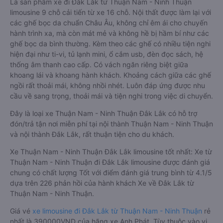
Là sản phẩm xe đi Đắk Lắk từ Thuận Nam - Ninh Thuận
limousine 9 chỗ cải tiến từ xe 16 chỗ. Nội thất được làm lại với
các ghế bọc da chuẩn Châu Âu, không chỉ êm ái cho chuyến
hành trình xa, mà còn mát mẻ và không hề bị hầm bí như các
ghế bọc da bình thường. Kèm theo các ghế có nhiều tiện nghi
hiện đại như ti-vi, tủ lạnh mini, ổ cắm usb, đèn đọc sách, hệ
thống âm thanh cao cấp. Có vách ngăn riêng biệt giữa
khoang lái và khoang hành khách. Khoảng cách giữa các ghế
ngồi rất thoải mái, không nhồi nhét. Luôn đáp ứng được nhu
cầu về sang trọng, thoải mái và tiện nghi trong việc di chuyển.
Đây là loại xe Thuận Nam - Ninh Thuận Đắk Lắk có hỗ trợ
đón/trả tận nơi miễn phí tại nội thành Thuận Nam - Ninh Thuận
và nội thành Đắk Lắk, rất thuận tiện cho du khách.
Xe Thuận Nam - Ninh Thuận Đắk Lắk limousine tốt nhất: Xe từ
Thuận Nam - Ninh Thuận đi Đắk Lắk limousine được đánh giá
chung có chất lượng Tốt với điểm đánh giá trung bình từ 4.1/5
dựa trên 226 phản hồi của hành khách Xe về Đắk Lắk từ
Thuận Nam - Ninh Thuận.
Giá vé
xe limousine đi Đắk Lắk từ Thuận Nam - Ninh Thuận
rẻ
nhất là 390000VND của hãng xe Anh Phát. Tùy thuộc vào vị