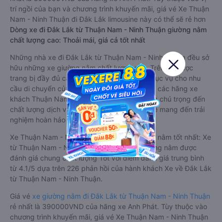
trí ngồi của bạn và chương trình khuyến mãi, giá vé Xe Thuận
Nam - Ninh Thuận đi Đắk Lắk limousine này có thể sẽ rẻ hơn
Dòng xe đi Đắk Lắk từ Thuận Nam - Ninh Thuận giường nằm
chất lượng cao: Thoải mái, giá cả tốt nhất
Những nhà xe đi Đắk Lắk từ Thuận Nam - Ninh Thuận đều sở
hữu những xe giường nằm chất lượng cao. Trên xe được
trang bị đầy đủ các trang thiết bị hiện đại phục vụ cho nhu
cầu di chuyển của hành khách. Bên cạnh đó, các hãng xe
khách Thuận Nam - Ninh Thuận Đắk Lắk luôn chú trọng đến
chất lượng dịch vụ, không ngừng cải thiện để mang đến trải
nghiệm hoàn hảo cho hành khách.
Xe Thuận Nam - Ninh Thuận Đắk Lắk giường nằm tốt nhất: Xe
từ Thuận Nam - Ninh Thuận đi Đắk Lắk giường nằm được
đánh giá chung chất lượng Tốt với điểm đánh giá trung bình
từ 4.1/5 dựa trên 226 phản hồi của hành khách Xe về Đắk Lắk
từ Thuận Nam - Ninh Thuận.
Giá vé
xe giường nằm đi Đắk Lắk từ Thuận Nam - Ninh Thuận
rẻ nhất là 390000VND của hãng xe Anh Phát. Tùy thuộc vào
chương trình khuyến mãi, giá vé Xe Thuận Nam - Ninh Thuận