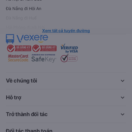
Đà Nẵng đi Hội An
Đà Nẵng đi Huế
Hải Phòng đi Hà Nội
Xem tất cả tuyến đường
keyboard_arrow_down
Về chúng tôi
keyboard_arrow_down
Hỗ trợ
keyboard_arrow_down
Trở thành đối tác
Đối tác thanh toán