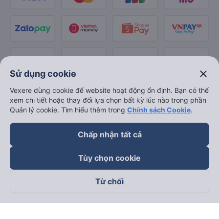
close
Sử dụng cookie
Vexere dùng cookie để website hoạt động ổn định. Bạn có thể
xem chi tiết hoặc thay đổi lựa chọn bất kỳ lúc nào trong phần
Quản lý cookie. Tìm hiểu thêm trong
Chính sách Cookie
.
Chấp nhận tất cả
Tùy chọn cookie
Từ chối
Theo dõi chúng tôi trên
Facebook
Tiktok
Youtube