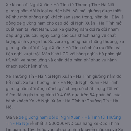
Xe khách đi Nghi Xuân - Hà Tĩnh từ Thường Tín - Hà Nội
giường nằm đôi là loại xe đặc biệt. Với mỗi giường được thiết
kế như một phòng ngủ khách sạn sang trọng, hiện đại. Đây là
dòng xe giường nằm cho cặp đôi đi Nghi Xuân - Hà Tĩnh mới
xuất hiện tại Việt Nam. Loại xe giường nằm đôi ra đời nhằm
đáp ứng yêu cầu ngày càng cao của khách hàng về chất
lượng dịch vụ vận tải. So với xe giường nằm thông thường, xe
giường nằm đôi đi Nghi Xuân - Hà Tĩnh có nhiều ưu điểm và
tiện nghi vượt trội. Màn hình LCD với hàng nghìn bộ phim giải
trí, wifi, và nước uống và chăn đắp miễn phí phục vụ hành
khách suốt hành trình.
Xe Thường Tín - Hà Nội Nghi Xuân - Hà Tĩnh giường nằm đôi
tốt nhất: Xe từ Thường Tín - Hà Nội đi Nghi Xuân - Hà Tĩnh
giường nằm đôi được đánh giá chung có chất lượng Tốt với
điểm đánh giá trung bình từ 4.0/5 dựa trên 64 phản hồi của
hành khách Xe về Nghi Xuân - Hà Tĩnh từ Thường Tín - Hà
Nội.
Giá vé
xe giường nằm đôi đi Nghi Xuân - Hà Tĩnh từ Thường
Tín - Hà Nội
rẻ nhất là 500000VND của hãng xe Đức Thịnh
Limousine. Tùy thuộc vào chương trình khuyến mãi, giá vé Xe