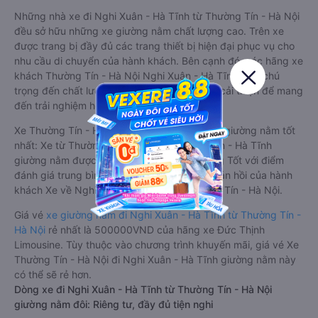
Những nhà xe đi Nghi Xuân - Hà Tĩnh từ Thường Tín - Hà Nội
đều sở hữu những xe giường nằm chất lượng cao. Trên xe
được trang bị đầy đủ các trang thiết bị hiện đại phục vụ cho
nhu cầu di chuyển của hành khách. Bên cạnh đó, các hãng xe
khách Thường Tín - Hà Nội Nghi Xuân - Hà Tĩnh luôn chú
trọng đến chất lượng dịch vụ, không ngừng cải thiện để mang
đến trải nghiệm hoàn hảo cho hành khách.
Xe Thường Tín - Hà Nội Nghi Xuân - Hà Tĩnh giường nằm tốt
nhất: Xe từ Thường Tín - Hà Nội đi Nghi Xuân - Hà Tĩnh
giường nằm được đánh giá chung chất lượng Tốt với điểm
đánh giá trung bình từ 4.0/5 dựa trên 64 phản hồi của hành
khách Xe về Nghi Xuân - Hà Tĩnh từ Thường Tín - Hà Nội.
Giá vé
xe giường nằm đi Nghi Xuân - Hà Tĩnh từ Thường Tín -
Hà Nội
rẻ nhất là 500000VND của hãng xe Đức Thịnh
Limousine. Tùy thuộc vào chương trình khuyến mãi, giá vé Xe
Thường Tín - Hà Nội đi Nghi Xuân - Hà Tĩnh giường nằm này
có thể sẽ rẻ hơn.
Dòng xe đi Nghi Xuân - Hà Tĩnh từ Thường Tín - Hà Nội
giường nằm đôi: Riêng tư, đầy đủ tiện nghi