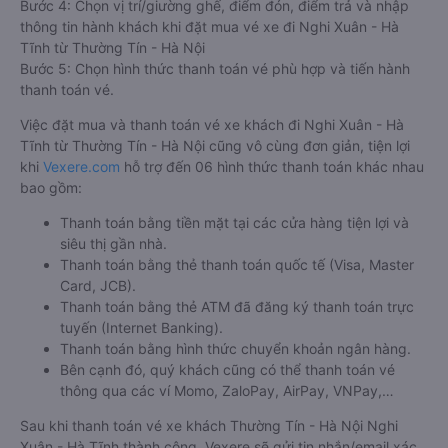
Bước 4: Chọn vị trí/giường ghế, điểm đón, điểm trả và nhập
thông tin hành khách khi đặt mua vé xe đi Nghi Xuân - Hà
Tĩnh từ Thường Tín - Hà Nội
Bước 5: Chọn hình thức thanh toán vé phù hợp và tiến hành
thanh toán vé.
Việc đặt mua và thanh toán vé xe khách đi Nghi Xuân - Hà
Tĩnh từ Thường Tín - Hà Nội cũng vô cùng đơn giản, tiện lợi
khi
Vexere.com
hỗ trợ đến 06 hình thức thanh toán khác nhau
bao gồm:
Thanh toán bằng tiền mặt tại các cửa hàng tiện lợi và
siêu thị gần nhà.
Thanh toán bằng thẻ thanh toán quốc tế (Visa, Master
Card, JCB).
Thanh toán bằng thẻ ATM đã đăng ký thanh toán trực
tuyến (Internet Banking).
Thanh toán bằng hình thức chuyển khoản ngân hàng.
Bên cạnh đó, quý khách cũng có thể thanh toán vé
thông qua các ví Momo, ZaloPay, AirPay, VNPay,…
Sau khi thanh toán vé xe khách Thường Tín - Hà Nội Nghi
Xuân - Hà Tĩnh thành công, Vexere sẽ gửi tin nhắn/email xác