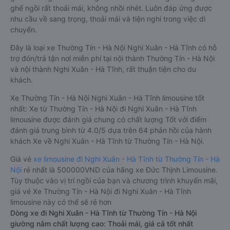
ghế ngồi rất thoải mái, không nhồi nhét. Luôn đáp ứng được
nhu cầu về sang trọng, thoải mái và tiện nghi trong việc di
chuyển.
Đây là loại xe Thường Tín - Hà Nội Nghi Xuân - Hà Tĩnh có hỗ
trợ đón/trả tận nơi miễn phí tại nội thành Thường Tín - Hà Nội
và nội thành Nghi Xuân - Hà Tĩnh, rất thuận tiện cho du
khách.
Xe Thường Tín - Hà Nội Nghi Xuân - Hà Tĩnh limousine tốt
nhất: Xe từ Thường Tín - Hà Nội đi Nghi Xuân - Hà Tĩnh
limousine được đánh giá chung có chất lượng Tốt với điểm
đánh giá trung bình từ 4.0/5 dựa trên 64 phản hồi của hành
khách Xe về Nghi Xuân - Hà Tĩnh từ Thường Tín - Hà Nội.
Giá vé
xe limousine đi Nghi Xuân - Hà Tĩnh từ Thường Tín - Hà
Nội
rẻ nhất là 500000VND của hãng xe Đức Thịnh Limousine.
Tùy thuộc vào vị trí ngồi của bạn và chương trình khuyến mãi,
giá vé Xe Thường Tín - Hà Nội đi Nghi Xuân - Hà Tĩnh
limousine này có thể sẽ rẻ hơn
Dòng xe đi Nghi Xuân - Hà Tĩnh từ Thường Tín - Hà Nội
giường nằm chất lượng cao: Thoải mái, giá cả tốt nhất