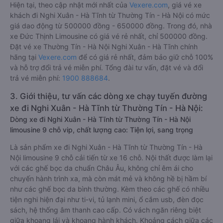
Hiện tại, theo cập nhật mới nhất của
Vexere.com
, giá vé xe
khách đi Nghi Xuân - Hà Tĩnh từ Thường Tín - Hà Nội có mức
giá dao động từ 500000 đồng - 650000 đồng. Trong đó, nhà
xe Đức Thịnh Limousine có giá vé rẻ nhất, chỉ 500000 đồng.
Đặt vé xe Thường Tín - Hà Nội Nghi Xuân - Hà Tĩnh chính
hãng tại
Vexere.com
để có giá rẻ nhất, đảm bảo giữ chỗ 100%
và hỗ trợ đổi trả vé miễn phí. Tổng đài tư vấn, đặt vé và đổi
trả vé miễn phí:
1900 888684
.
3. Giới thiệu, tư vấn các dòng xe chạy tuyến đường
xe đi Nghi Xuân - Hà Tĩnh từ Thường Tín - Hà Nội:
Dòng xe đi Nghi Xuân - Hà Tĩnh từ Thường Tín - Hà Nội
limousine 9 chỗ vip, chất lượng cao: Tiện lợi, sang trọng
Là sản phẩm xe đi Nghi Xuân - Hà Tĩnh từ Thường Tín - Hà
Nội limousine 9 chỗ cải tiến từ xe 16 chỗ. Nội thất được làm lại
với các ghế bọc da chuẩn Châu Âu, không chỉ êm ái cho
chuyến hành trình xa, mà còn mát mẻ và không hề bị hầm bí
như các ghế bọc da bình thường. Kèm theo các ghế có nhiều
tiện nghi hiện đại như ti-vi, tủ lạnh mini, ổ cắm usb, đèn đọc
sách, hệ thống âm thanh cao cấp. Có vách ngăn riêng biệt
giữa khoang lái và khoang hành khách. Khoảng cách giữa các