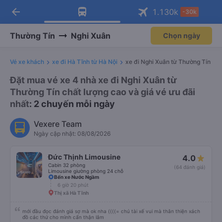
arrow_back
Tải app Vexere ngay!
Tải app Vexere
1.130
k
-30k
Mở app
Mở app
Nhận ưu đãi thành viên độc
-30k/ghế khi đặt vé máy bay qua
quyền
app
Thường Tín
Nghi Xuân
Chọn ngày
Vé xe khách
xe đi Hà Tĩnh từ Hà Nội
xe đi Nghi Xuân từ Thường Tín
Đặt mua vé xe 4 nhà xe đi Nghi Xuân từ
Thường Tín chất lượng cao và giá vé ưu đãi
nhất
: 2 chuyến mỗi ngày
Vexere Team
Ngày cập nhật: 08/08/2026
Đức Thịnh Limousine
4.0
Cabin 32 phòng
(64 đánh giá)
Limousine giường phòng 24 chỗ
Bến xe Nước Ngầm
6 giờ 20 phút
Thị xã Hà Tĩnh
mới đầu đọc đánh giá sợ mà ok nha ((((= chú tài xế vui mà thân thiện xách
đồ các thứ cho mình cẩn thận lắm