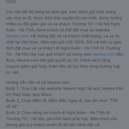
100%.
Cho nên để dễ dàng so sánh giá, xem đánh giá chất lượng
các nhà xe đi, được đảm bảo quyền lợi cao nhất, được hưởng
nhiều ưu đãi giảm giá vé xe khách Thường Tín - Hà Nội Nghi
Xuân - Hà Tĩnh, hành khách có thể đặt mua tại website
Vexere.com
- Hệ thống đặt vé xe khách chất lượng, và uy tín
nhất tại Việt Nam, đảm bảo giữ chỗ 100%. Đối với bất cứ giao
dịch đặt mua vé xe khách đi Nghi Xuân - Hà Tĩnh từ Thường
Tín - Hà Nội nào của quý khách tại trang web
Vexere.com
đều
được Vexere cam kết giải quyết sự cố. Chính sách tặng
coupon giảm giá hoặc hoàn tiền sẽ tùy theo từng trường hợp
sự việc.
Hướng dẫn đặt vé tại Vexere.com:
Bước 1: Truy cập vào website Vexere hoặc tải app Vexere trên
CH Play hoặc App Store.
Bước 2: Chọn điểm đi, điểm đến, ngày đi, sau đó chọn “TÌM
VÉ XE”.
Bước 3: Chọn hãng xe khách đi Nghi Xuân - Hà Tĩnh từ
Thường Tín - Hà Nội, giờ khởi hành phù hợp. Bấm chọn vào
khung giờ quý khách muốn đi để tiến hành đặt vé.