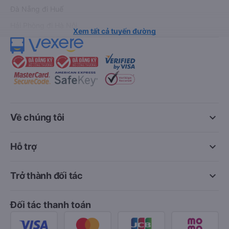
Đà Nẵng đi Huế
Hải Phòng đi Hà Nội
Xem tất cả tuyến đường
keyboard_arrow_down
Về chúng tôi
keyboard_arrow_down
Hỗ trợ
keyboard_arrow_down
Trở thành đối tác
Đối tác thanh toán