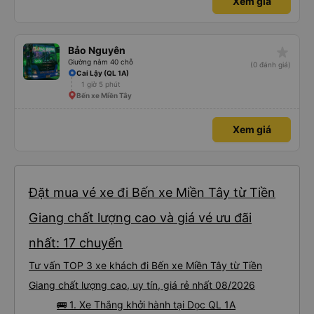
Xem giá
star_rate
Bảo Nguyên
Giường nằm 40 chỗ
(0 đánh giá)
Cai Lậy (QL 1A)
1 giờ 5 phút
Bến xe Miền Tây
Xem giá
Đặt mua vé xe đi Bến xe Miền Tây từ Tiền
Giang chất lượng cao và giá vé ưu đãi
nhất: 17 chuyến
Tư vấn TOP 3 xe khách đi Bến xe Miền Tây từ Tiền
Giang chất lượng cao, uy tín, giá rẻ nhất 08/2026
🚌 1. Xe Thắng khởi hành tại Dọc QL 1A