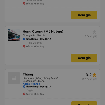
Bến xe Miền Tây
Xem giá
star_rate
Hùng Cường (Mỹ Hường)
Giường nằm 40 chỗ
(0 đánh giá)
Tiền Giang - Dọc QL1A
1 giờ 20 phút
Bến xe Miền Tây
Xem giá
star_rate
Thắng
3.2
Limousine giường phòng 24 chỗ
(27 đánh giá)
Giường nằm 36 chỗ
+2 loại xe khác
Tiền Giang - Dọc QL1A
3 giờ
Bến xe Miền Tây