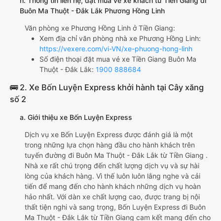
h. Thông tin liên hệ, đặt mua vé xe khách từ Tiền Giang đi
Buôn Ma Thuột - Đắk Lắk Phương Hồng Linh
Văn phòng xe Phương Hồng Linh ở Tiền Giang:
Xem địa chỉ văn phòng nhà xe Phương Hồng Linh:
https://vexere.com/vi-VN/xe-phuong-hong-linh
Số điện thoại đặt mua vé xe Tiền Giang Buôn Ma
Thuột - Đắk Lắk:
1900 888684
🚌 2. Xe Bốn Luyện Express khởi hành tại Cây xăng
số 2
a. Giới thiệu xe Bốn Luyện Express
Dịch vụ xe Bốn Luyện Express được đánh giá là một
trong những lựa chọn hàng đầu cho hành khách trên
tuyến đường đi Buôn Ma Thuột - Đắk Lắk từ Tiền Giang .
Nhà xe rất chú trọng đến chất lượng dịch vụ và sự hài
lòng của khách hàng. Vì thế luôn luôn lắng nghe và cải
tiến để mang đến cho hành khách những dịch vụ hoàn
hảo nhất. Với dàn xe chất lượng cao, được trang bị nội
thất tiện nghi và sang trọng, Bốn Luyện Express đi Buôn
Ma Thuột - Đắk Lắk từ Tiền Giang cam kết mang đến cho