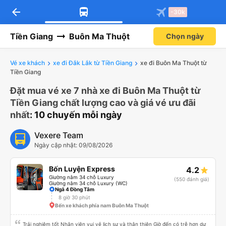
arrow_back
-30k
Tiền Giang
Buôn Ma Thuột
Chọn ngày
Vé xe khách
xe đi Đắk Lắk từ Tiền Giang
xe đi Buôn Ma Thuột từ
Tiền Giang
Đặt mua vé xe 7 nhà xe đi Buôn Ma Thuột từ
Tiền Giang chất lượng cao và giá vé ưu đãi
nhất
: 10 chuyến mỗi ngày
Vexere Team
Ngày cập nhật: 09/08/2026
Bốn Luyện Express
4.2
Giường nằm 34 chỗ Luxury
(550 đánh giá)
Giường nằm 34 chỗ Luxury (WC)
Ngã 4 Đồng Tâm
8 giờ 30 phút
Bến xe khách phía nam Buôn Ma Thuột
Trải nghiệm tốt Nhân viên vui vẻ lịch sự và thân thiện Giờ đến có trễ hơn dự