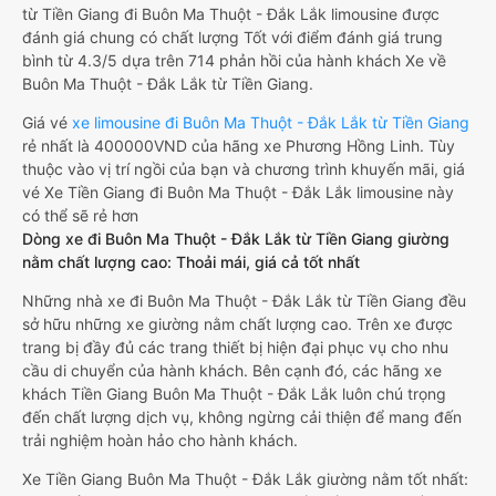
từ Tiền Giang đi Buôn Ma Thuột - Đắk Lắk limousine được
đánh giá chung có chất lượng Tốt với điểm đánh giá trung
bình từ 4.3/5 dựa trên 714 phản hồi của hành khách Xe về
Buôn Ma Thuột - Đắk Lắk từ Tiền Giang.
Giá vé
xe limousine đi Buôn Ma Thuột - Đắk Lắk từ Tiền Giang
rẻ nhất là 400000VND của hãng xe Phương Hồng Linh. Tùy
thuộc vào vị trí ngồi của bạn và chương trình khuyến mãi, giá
vé Xe Tiền Giang đi Buôn Ma Thuột - Đắk Lắk limousine này
có thể sẽ rẻ hơn
Dòng xe đi Buôn Ma Thuột - Đắk Lắk từ Tiền Giang giường
nằm chất lượng cao: Thoải mái, giá cả tốt nhất
Những nhà xe đi Buôn Ma Thuột - Đắk Lắk từ Tiền Giang đều
sở hữu những xe giường nằm chất lượng cao. Trên xe được
trang bị đầy đủ các trang thiết bị hiện đại phục vụ cho nhu
cầu di chuyển của hành khách. Bên cạnh đó, các hãng xe
khách Tiền Giang Buôn Ma Thuột - Đắk Lắk luôn chú trọng
đến chất lượng dịch vụ, không ngừng cải thiện để mang đến
trải nghiệm hoàn hảo cho hành khách.
Xe Tiền Giang Buôn Ma Thuột - Đắk Lắk giường nằm tốt nhất: