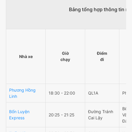
Bảng tổng hợp thông tin nh
Giờ
Điểm
Nhà xe
chạy
đi
Phương Hồng
18:30 - 22:00
QL1A
Phan
Linh
Bến 
Bốn Luyện
Đường Tránh
20:25 - 21:25
Văn 
Express
Cai Lậy
Đắk 