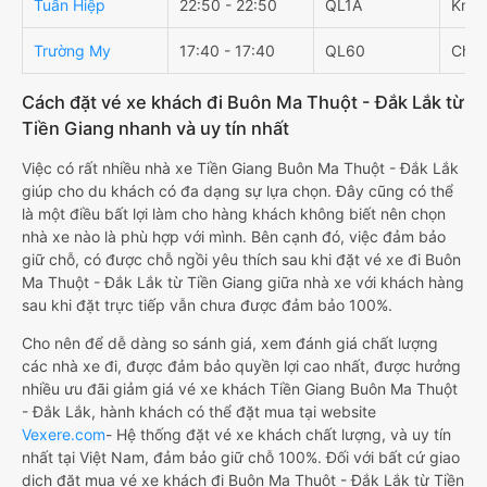
Tuấn Hiệp
22:50 - 22:50
QL1A
Km 4
Trường My
17:40 - 17:40
QL60
Chu 
Cách đặt vé xe khách đi Buôn Ma Thuột - Đắk Lắk từ
Tiền Giang nhanh và uy tín nhất
Việc có rất nhiều nhà xe Tiền Giang Buôn Ma Thuột - Đắk Lắk
giúp cho du khách có đa dạng sự lựa chọn. Đây cũng có thể
là một điều bất lợi làm cho hàng khách không biết nên chọn
nhà xe nào là phù hợp với mình. Bên cạnh đó, việc đảm bảo
giữ chỗ, có được chỗ ngồi yêu thích sau khi đặt vé xe đi Buôn
Ma Thuột - Đắk Lắk từ Tiền Giang giữa nhà xe với khách hàng
sau khi đặt trực tiếp vẫn chưa được đảm bảo 100%.
Cho nên để dễ dàng so sánh giá, xem đánh giá chất lượng
các nhà xe đi, được đảm bảo quyền lợi cao nhất, được hưởng
nhiều ưu đãi giảm giá vé xe khách Tiền Giang Buôn Ma Thuột
- Đắk Lắk, hành khách có thể đặt mua tại website
Vexere.com
- Hệ thống đặt vé xe khách chất lượng, và uy tín
nhất tại Việt Nam, đảm bảo giữ chỗ 100%. Đối với bất cứ giao
dịch đặt mua vé xe khách đi Buôn Ma Thuột - Đắk Lắk từ Tiền