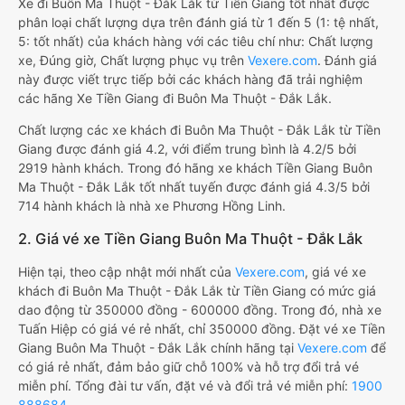
Xe đi Buôn Ma Thuột - Đắk Lắk từ Tiền Giang tốt nhất được
phân loại chất lượng dựa trên đánh giá từ 1 đến 5 (1: tệ nhất,
5: tốt nhất) của khách hàng với các tiêu chí như: Chất lượng
xe, Đúng giờ, Chất lượng phục vụ trên
Vexere.com
. Đánh giá
này được viết trực tiếp bởi các khách hàng đã trải nghiệm
các hãng Xe Tiền Giang đi Buôn Ma Thuột - Đắk Lắk.
Chất lượng các xe khách đi Buôn Ma Thuột - Đắk Lắk từ Tiền
Giang được đánh giá 4.2, với điểm trung bình là 4.2/5 bởi
2919 hành khách. Trong đó hãng xe khách Tiền Giang Buôn
Ma Thuột - Đắk Lắk tốt nhất tuyến được đánh giá 4.3/5 bởi
714 hành khách là nhà xe Phương Hồng Linh.
2. Giá vé xe Tiền Giang Buôn Ma Thuột - Đắk Lắk
Hiện tại, theo cập nhật mới nhất của
Vexere.com
, giá vé xe
khách đi Buôn Ma Thuột - Đắk Lắk từ Tiền Giang có mức giá
dao động từ 350000 đồng - 600000 đồng. Trong đó, nhà xe
Tuấn Hiệp có giá vé rẻ nhất, chỉ 350000 đồng. Đặt vé xe Tiền
Giang Buôn Ma Thuột - Đắk Lắk chính hãng tại
Vexere.com
để
có giá rẻ nhất, đảm bảo giữ chỗ 100% và hỗ trợ đổi trả vé
miễn phí. Tổng đài tư vấn, đặt vé và đổi trả vé miễn phí:
1900
888684
.