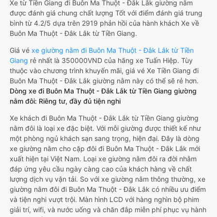
Xe từ Tiền Giang đi Buôn Ma Thuột - Đắk Lắk giường nằm
được đánh giá chung chất lượng Tốt với điểm đánh giá trung
bình từ 4.2/5 dựa trên 2919 phản hồi của hành khách Xe về
Buôn Ma Thuột - Đắk Lắk từ Tiền Giang.
Giá vé
xe giường nằm đi Buôn Ma Thuột - Đắk Lắk từ Tiền
Giang
rẻ nhất là 350000VND của hãng xe Tuấn Hiệp. Tùy
thuộc vào chương trình khuyến mãi, giá vé Xe Tiền Giang đi
Buôn Ma Thuột - Đắk Lắk giường nằm này có thể sẽ rẻ hơn.
Dòng xe đi Buôn Ma Thuột - Đắk Lắk từ Tiền Giang giường
nằm đôi: Riêng tư, đầy đủ tiện nghi
Xe khách đi Buôn Ma Thuột - Đắk Lắk từ Tiền Giang giường
nằm đôi là loại xe đặc biệt. Với mỗi giường được thiết kế như
một phòng ngủ khách sạn sang trọng, hiện đại. Đây là dòng
xe giường nằm cho cặp đôi đi Buôn Ma Thuột - Đắk Lắk mới
xuất hiện tại Việt Nam. Loại xe giường nằm đôi ra đời nhằm
đáp ứng yêu cầu ngày càng cao của khách hàng về chất
lượng dịch vụ vận tải. So với xe giường nằm thông thường, xe
giường nằm đôi đi Buôn Ma Thuột - Đắk Lắk có nhiều ưu điểm
và tiện nghi vượt trội. Màn hình LCD với hàng nghìn bộ phim
giải trí, wifi, và nước uống và chăn đắp miễn phí phục vụ hành