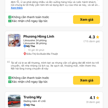
định 1h, vì xe phải dừng nhiều và lên xuống hàng hóa và rước hành khách,
nói chung là tối thấy yên tâm khi sử dụng dịch vụ của nhà xe này, và sẽ ủng
hộ và giới thiệu cho người thân sử dụng dịch vụ của nhà xe này
Xem thêm
Không cần thanh toán trước
Xem giá
Xác nhận chỗ ngay lập tức
Phương Hồng Linh
4.3
Limousine 24 phòng
(715 đánh giá)
Limousine 36 phòng
Mỹ Tho
10 giờ 30 phút
Siêu Thị Go Buôn Ma Thuột
Tài xế và lơ xe dễ thương, mình kẹt xe nhưng vẫn cố gắng đợi để mình ko trễ
chuyến, rất nhẹ nhàng và lịch sự. Xe sạch sẽ, thoáng mát, mền thơm tho.
Rất hài lòng trong chuyến đi này
Không cần thanh toán trước
Xem giá
Xác nhận chỗ ngay lập tức
Trường My
4.1
Giường nằm 41 chỗ
(9 đánh giá)
Mỹ Tho