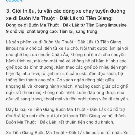
3. Giới thiệu, tư vấn các dòng xe chạy tuyến đường
xe đi Buôn Ma Thuột - Đắk Lắk từ Tiền Giang:
Dòng xe đi Buôn Ma Thuột - Đắk Lắk từ Tiền Giang limousine
9 chỗ vip, chất lượng cao: Tiện lợi, sang trọng
Là sản phẩm xe đi Buôn Ma Thuột - Đắk Lắk từ Tiền Giang
limousine 9 chỗ cải tiến từ xe 16 chỗ. Nội thất được làm lại với
các ghế bọc da chuẩn Châu Âu, không chỉ êm ái cho chuyến
hành trình xa, mà còn mát mẻ và không hề bị hầm bí như các
ghế bọc da bình thường. Kèm theo các ghế có nhiều tiện nghi
hiện đại như ti-vi, tủ lạnh mini, ổ cắm usb, đèn đọc sách, hệ
thống âm thanh cao cấp. Có vách ngăn riêng biệt giữa
khoang lái và khoang hành khách. Khoảng cách giữa các ghế
ngồi rất thoải mái, không nhồi nhét. Luôn đáp ứng được nhu
cầu về sang trọng, thoải mái và tiện nghi trong việc di chuyển.
Đây là loại xe Tiền Giang Buôn Ma Thuột - Đắk Lắk có hỗ trợ
đón/trả tận nơi miễn phí tại nội thành Tiền Giang và nội thành
Buôn Ma Thuột - Đắk Lắk, rất thuận tiện cho du khách.
Xe Tiền Giang Buôn Ma Thuột - Đắk Lắk limousine tốt nhất: Xe