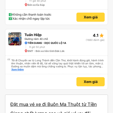
11 giờ 40 phút
Bến xe Ea Súp
Không cần thanh toán trước
Xem giá
Xác nhận chỗ ngay lập tức
star_rate
Tuấn Hiệp
4.1
Giường nằm 40 chỗ
(1660 đánh giá)
TIỀN GIANG - DỌC QUỐC LỘ 1A
9 giờ 50 phút
BMT - Bến xe liên tỉnh Đăk Lăk
Tôi đi Chuyến xe từ Long Thành đến Cần Thơ, khởi hành đúng giờ, hành trình
êm thuận, nhân viên lễ độ, tài xế vững tay quả thật khiến tôi an tâm, mãn ý.
Đường xa muôn dặm mà lòng chẳng vướng lo. Phục vụ tận tụy, tác phong
nghiêm cẩn, hiếm thấy giữa thời buổi kim tiền vội vã. Xã hội loạn đạo. Xin gửi
Xem thêm
lời tán dương chân thành, kính chúc nhà xe ngày một hưng thịnh, vạn lộ bình
an.”
Xem giá
Đặt mua vé xe đi Buôn Ma Thuột từ Tiền